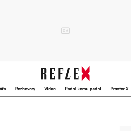
áře
Rozhovory
Video
Padni komu padni
Prostor X