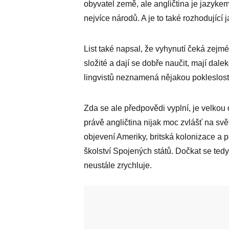
obyvatel země, ale angličtina je jazyke
nejvíce národů. A je to také rozhodující j
List také napsal, že vyhynutí čeká zejmén
složité a dají se dobře naučit, mají dale
lingvistů neznamená nějakou pokleslost
Zda se ale předpovědi vyplní, je velkou o
právě angličtina nijak moc zvlášť na svě
objevení Ameriky, britská kolonizace a 
školství Spojených států. Dočkat se ted
neustále zrychluje.