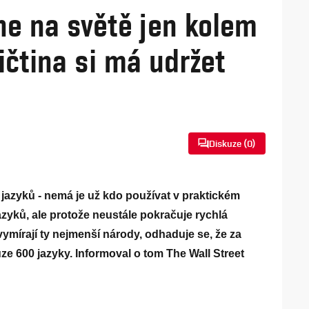
ane na světě jen kolem
ičtina si má udržet
Diskuze (
0
)
azyků - nemá je už kdo používat v praktickém
zyků, ale protože neustále pokračuje rychlá
vymírají ty nejmenší národy, odhaduje se, že za
uze 600 jazyky. Informoval o tom The Wall Street