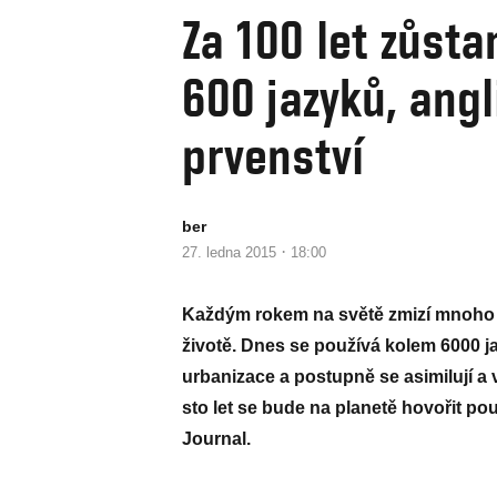
Za 100 let zůst
600 jazyků, angl
prvenství
ber
·
27. ledna 2015
18:00
Každým rokem na světě zmizí mnoho j
životě. Dnes se používá kolem 6000 ja
urbanizace a postupně se asimilují a 
sto let se bude na planetě hovořit po
Journal.