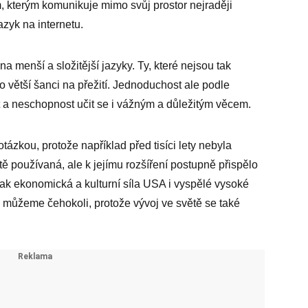
m, kterým komunikuje mimo svůj prostor nejraději
azyk na internetu.
a menší a složitější jazyky. Ty, které nejsou tak
ko větší šanci na přežití. Jednoduchost ale podle
 a neschopnost učit se i vážným a důležitým věcem.
tázkou, protože například před tisíci lety nebyla
tě používaná, ale k jejímu rozšíření postupně přispělo
pak ekonomická a kulturní síla USA i vyspělé vysoké
y můžeme čehokoli, protože vývoj ve světě se také