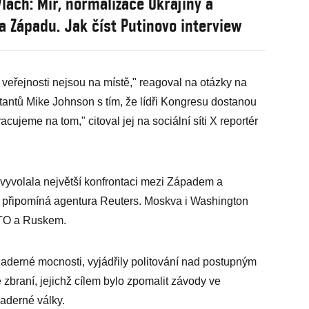
lach: Mír, normalizace Ukrajiny a
a Západu. Jak číst Putinovo interview
y veřejnosti nejsou na místě," reagoval na otázky na
ntů Mike Johnson s tím, že lídři Kongresu dostanou
acujeme na tom," citoval jej na sociální síti X reportér
vyvolala největší konfrontaci mezi Západem a
 připomíná agentura Reuters. Moskva i Washington
ATO a Ruskem.
 jaderné mocnosti, vyjádřily politování nad postupným
braní, jejichž cílem bylo zpomalit závody ve
jaderné války.