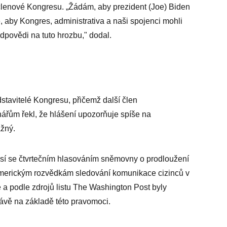
i členové Kongresu. „Žádám, aby prezident (Joe) Biden
, aby Kongres, administrativa a naši spojenci mohli
dpovědi na tuto hrozbu," dodal.
edstavitelé Kongresu, přičemž další člen
řům řekl, že hlášení upozorňuje spíše na
ážný.
sí se čtvrtečním hlasováním sněmovny o prodloužení
americkým rozvědkám sledování komunikace cizinců v
e a podle zdrojů listu The Washington Post byly
ávě na základě této pravomoci.