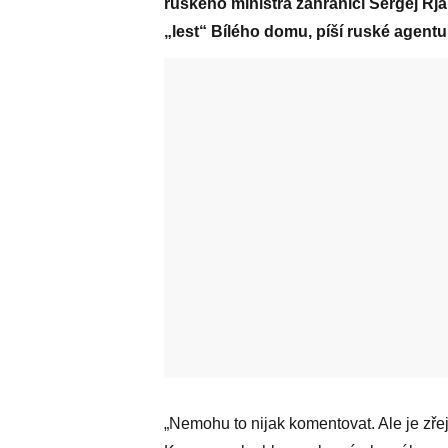
ruského ministra zahraničí Sergej Rja
„lest“ Bílého domu, píší ruské agentu
„Nemohu to nijak komentovat. Ale je zře