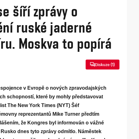
 šíří zprávy o
ní ruské jaderné
ru. Moskva to popírá
Diskuze (
1
)
a spojence v Evropě o nových zpravodajských
ch schopností, které by mohly představovat
list The New York Times (NYT) Šéf
movny reprezentantů Mike Turner předtím
lášením, že Kongres byl informován o vážné
 Rusko dnes tyto zprávy odmítlo. Náměstek