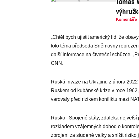
Tomáš V
výhružk
Komentáře
„Chtěl bych ujistit americký lid, že obav
toto téma předseda Sněmovny reprezenta
další informace na čtvrteční schůzce. „Pr
CNN.
Ruská invaze na Ukrajinu z února 2022 
Ruskem od kubánské krize v roce 1962,
varovaly před rizikem konfliktu mezi N
Rusko i Spojené státy, zdaleka největší
rozkladem vzájemných dohod o kontrole z
zbrojení za studené války a snížit riziko 