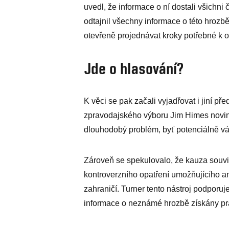
uvedl, že informace o ní dostali všichn
odtajnil všechny informace o této hrozbě
otevřeně projednávat kroky potřebné k o
Jde o hlasování?
K věci se pak začali vyjadřovat i jiní př
zpravodajského výboru Jim Himes noviná
dlouhodobý problém, byť potenciálně v
Zároveň se spekulovalo, že kauza souvi
kontroverzního opatření umožňujícího 
zahraničí. Turner tento nástroj podporuj
informace o neznámé hrozbě získány pr