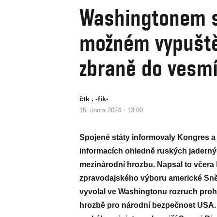
Washingtonem se
možném vypuště
zbraně do vesmí
,
čtk
-fik-
·
15. února 2024
13:00
Spojené státy informovaly Kongres 
informacích ohledně ruských jaderný
mezinárodní hrozbu. Napsal to včera 
zpravodajského výboru americké Sně
vyvolal ve Washingtonu rozruch proh
hrozbě pro národní bezpečnost USA.