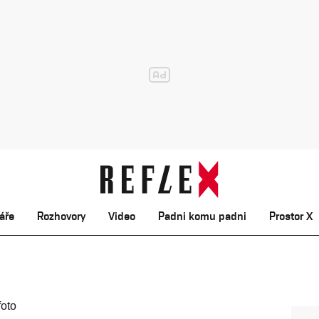
áře
Rozhovory
Video
Padni komu padni
Prostor X