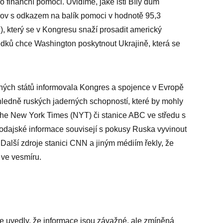
 finanční pomoci. Uvidíme, jaké lsti Bílý dům
skov s odkazem na balík pomoci v hodnotě 95,3
n), který se v Kongresu snaží prosadit americký
edků chce Washington poskytnout Ukrajině, která se
ných států informovala Kongres a spojence v Evropě
ledně ruských jaderných schopností, které by mohly
The New York Times (NYT) či stanice ABC ve středu s
odajské informace souvisejí s pokusy Ruska vyvinout
 Další zdroje stanici CNN a jiným médiím řekly, že
 ve vesmíru.
 uvedly, že informace jsou závažné, ale zmíněná