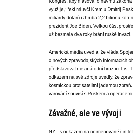
Kongres, aby hlasoval o návrhu zákona o
využije,“ řekl mluvčí Kremlu Dmitrij Pe
miliardy dolarů (zhruba 2,2 bilionu koru
prezident Joe Biden. Velkou část prostř
už bezmála dva roky brání ruské invazi.
Americká média uvedla, že vláda Spoje
o nových zpravodajských informacích oh
představovat mezinárodní hrozbu. List 
odkazem na své zdroje uvedly, že zprav
kosmickou protisatelitní jadernou zbraň.
varování souvisí s Ruskem a operacemi
Závažné, ale ve vývoji
NYT s odkazem na nejmenované činitele