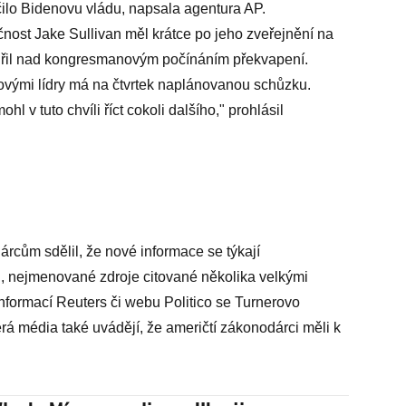
ilo Bidenovu vládu, napsala agentura AP.
nost Jake Sullivan měl krátce po jeho zveřejnění na
ádřil nad kongresmanovým počínáním překvapení.
ovými lídry má na čtvrtek naplánovanou schůzku.
l v tuto chvíli říct cokoli dalšího," prohlásil
rcům sdělil, že nové informace se týkají
i", nejmenované zdroje citované několika velkými
nformací Reuters či webu Politico se Turnerovo
rá média také uvádějí, že američtí zákonodárci měli k