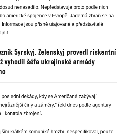
ji dosud nenasadilo. Nepředstavuje proto podle nich
bo americké spojence v Evropě. Jaderná zbraň se na
 Informace jsou přísně utajované a představitelé
jnit.
ezník Syrskyj. Zelenskyj provedl riskantní
yž vyhodil šéfa ukrajinské armády
ho
u poslední dekády, kdy se Američané zabývají
ejrůznější činy a záměry," řekl dnes podle agentury
 kontrola zbrojení.
ším krátkém komuniké hrozbu nespecifikoval, pouze