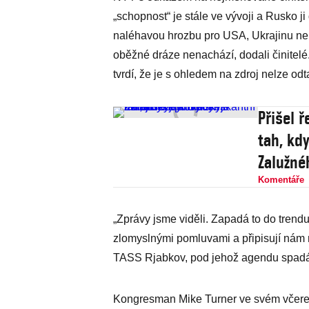
„schopnost“ je stále ve vývoji a Rusko 
naléhavou hrozbu pro USA, Ukrajinu ne
oběžné dráze nenachází, dodali činitelé.
tvrdí, že je s ohledem na zdroj nelze odta
Přišel ř
tah, kd
Zalužné
Komentáře
„Zprávy jsme viděli. Zapadá to do trend
zlomyslnými pomluvami a připisují nám n
TASS Rjabkov, pod jehož agendu spadá i
Kongresman Mike Turner ve svém včerej