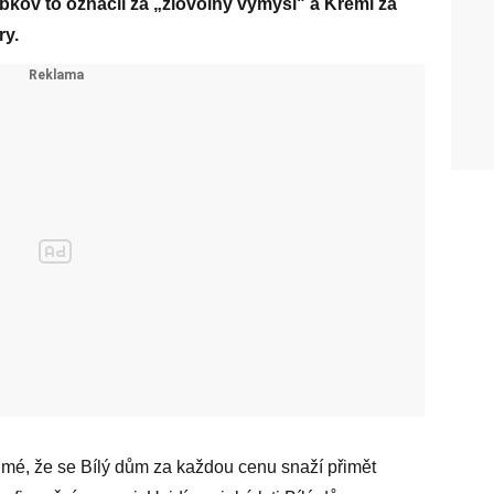
bkov to označil za „zlovolný výmysl" a Kreml za
ry.
jmé, že se Bílý dům za každou cenu snaží přimět