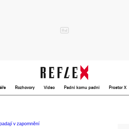
áře
Rozhovory
Video
Padni komu padni
Prostor X