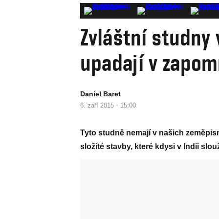
Zvláštní studny 
upadají v zapom
Daniel Baret
·
6. září 2015
15:00
Tyto studně nemají v našich zeměpis
složité stavby, které kdysi v Indii slo