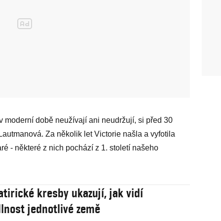
 v moderní době neužívají ani neudržují, si před 30
Lautmanová. Za několik let Victorie našla a vyfotila
ré - některé z nich pochází z 1. století našeho
tirické kresby ukazují, jak vidí
lnost jednotlivé země