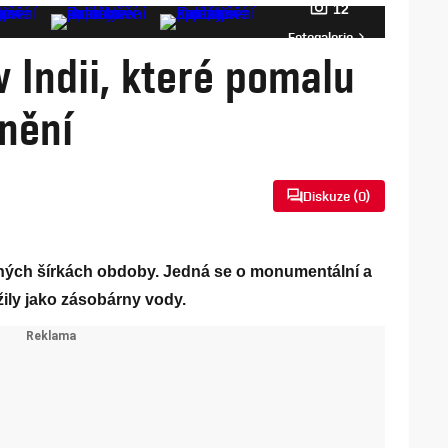
12
Fotogalerie
v Indii, které pomalu
nění
Diskuze (
0
)
ných šírkách obdoby. Jedná se o monumentální a
užily jako zásobárny vody.