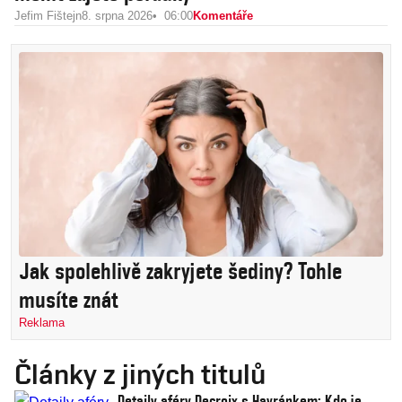
Jefim Fištejn
8. srpna 2026
06:00
Komentáře
Jak spolehlivě zakryjete šediny? Tohle
musíte znát
Reklama
Články z jiných titulů
Detaily aféry Decroix s Havránkem: Kdo je