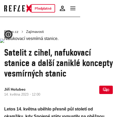
Předplatné
Reflex.cz
Zajímavosti
Satelit z cihel, nafukovací
stanice a další zaniklé koncepty
vesmírných stanic
Jiří Holubec
0
·
14. května 2023
12:00
Letos 14. května uběhlo přesně půl století od
okamžiku, kdy Spojené státy vypustily na oběžnou