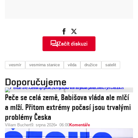
Začít diskuzi
vesmír
vesmirna stanice
věda
družice
satelit
Doporučujeme
Peče se celá země, Babišova vláda ale mlčí
a mlží. Přitom extrémy počasí jsou trvalými
problémy Česka
Viliam Buchert
9. srpna 2026
06:00
Komentáře