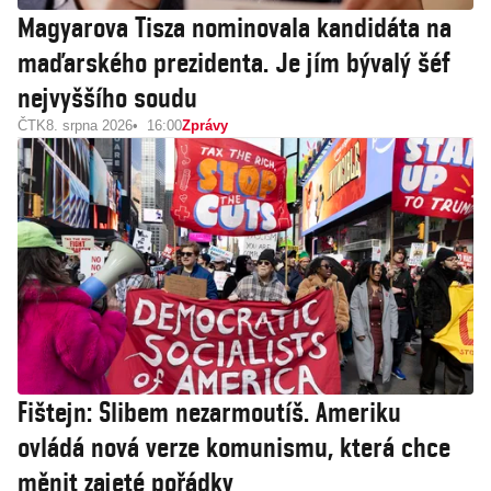
Magyarova Tisza nominovala kandidáta na
maďarského prezidenta. Je jím bývalý šéf
nejvyššího soudu
ČTK
8. srpna 2026
16:00
Zprávy
Fištejn: Slibem nezarmoutíš. Ameriku
ovládá nová verze komunismu, která chce
měnit zajeté pořádky