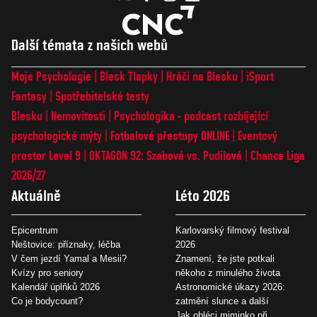
Další témata z našich webů
Moje Psychologie
Blesk Tlapky
Hráči na Blesku
iSport
Fantasy
Spotřebitelské testy
Blesku
Nemovitosti
Psychologika - podcast rozbíjející
psychologické mýty
Fotbalové přestupy ONLINE
Eventový
prostor Level 9
OKTAGON 92: Szabová vs. Pudilová
Chance Liga
2026/27
Aktuálně
Léto 2026
Epicentrum
Karlovarský filmový festival
Neštovice: příznaky, léčba
2026
V čem jezdí Yamal a Mesii?
Znamení, že jste potkali
Kvízy pro seniory
někoho z minulého života
Kalendář úplňků 2026
Astronomické úkazy 2026:
Co je bodycount?
zatmění slunce a další
Jak obléci miminko při