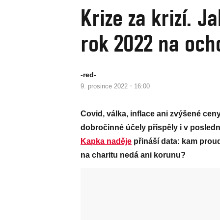
Krize za krizí. 
rok 2022 na oc
-red-
·
9. prosince 2022
16:00
Covid, válka, inflace ani zvýšené ce
dobročinné účely přispěly i v posledn
Kapka naděje
přináší data: kam prou
na charitu nedá ani korunu?