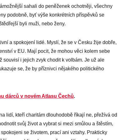
 zámožnější sahali do peněženek ochotněji, všechny
eny podobně, byť výše konkrétních příspěvků se
 štědřejší byli muži, nebo ženy.
ivní a spokojení lidé. Myslí, že se v Česku žije dobře,
lenství v EU. Mají pocit, že mohou věci kolem sebe
mž souvisí i jejich zvyk chodit k volbám. Je už ale
eukazuje se, že by příznivci nějakého politického
nu dárců v novém Atlasu Čechů
.
na lidí, kteří charitám dlouhodobě říkají ne, přežívá od
odnotit svůj život a vybrat si mezi smůlou a štěstím,
u spokojeni se životem, prací ani vztahy. Prakticky