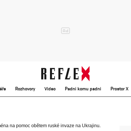
áře
Rozhovory
Video
Padni komu padni
Prostor X