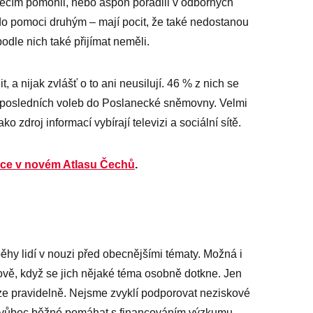
s něčím pomohli, nebo aspoň poradili v odborných
o pomoci druhým –⁠ mají pocit, že také nedostanou
odle nich také přijímat neměli.
, a nijak zvlášť o to ani neusilují. 46 % z nich se
 posledních voleb do Poslanecké sněmovny. Velmi
ako zdroj informací vybírají televizi a sociální sítě.
rce v novém Atlasu Čechů
.
běhy lidí v nouzi před obecnějšími tématy. Možná i
zově, když se jich nějaké téma osobně dotkne. Jen
ze pravidelně. Nejsme zvyklí podporovat neziskové
ní vůbec běžné pomáhat s financováním výzkumu