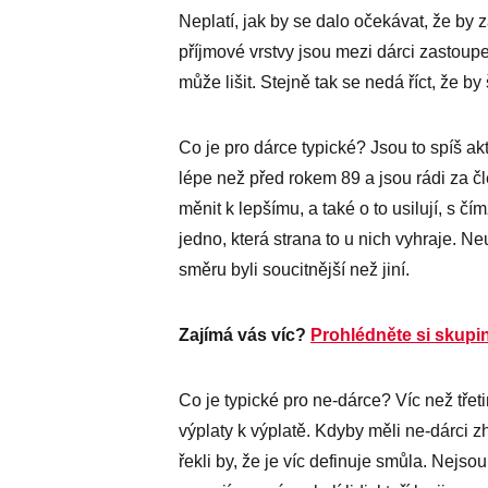
Neplatí, jak by se dalo očekávat, že by
příjmové vrstvy jsou mezi dárci zastoup
může lišit. Stejně tak se nedá říct, že by
Co je pro dárce typické? Jsou to spíš akt
lépe než před rokem 89 a jsou rádi za č
měnit k lepšímu, a také o to usilují, s čí
jedno, která strana to u nich vyhraje. N
směru byli soucitnější než jiní.
Zajímá vás víc?
Prohlédněte si skupi
Co je typické pro ne-dárce? Víc než třeti
výplaty k výplatě. Kdyby měli ne-dárci zh
řekli by, že je víc definuje smůla. Nejso