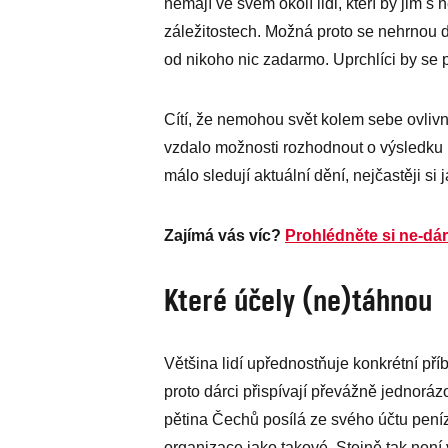
nemají ve svém okolí lidi, kteří by jim 
záležitostech. Možná proto se nehrnou d
od nikoho nic zadarmo. Uprchlíci by se p
Cítí, že nemohou svět kolem sebe ovlivnit
vzdalo možnosti rozhodnout o výsledku
málo sledují aktuální dění, nejčastěji si j
Zajímá vás víc?
Prohlédněte si ne-dá
Které účely (ne)táhnou
Většina lidí upřednostňuje konkrétní pří
proto dárci přispívají převážně jednorá
pětina Čechů posílá ze svého účtu pení
organizace jako takové. Stejně tak ne