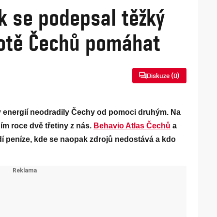
Jak se podepsal těžký
hotě Čechů pomáhat
Diskuze (
0
)
ny energií neodradily Čechy od pomoci druhým. Na
ím roce dvě třetiny z nás.
Behavio Atlas Čechů
a
dí peníze, kde se naopak zdrojů nedostává a kdo