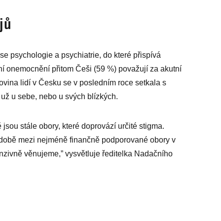
jů
e psychologie a psychiatrie, do které přispívá
ní onemocnění přitom Češi (59 %) považují za akutní
ovina lidí v Česku se v posledním roce setkala s
už u sebe, nebo u svých blízkých.
 jsou stále obory, které doprovází určité stigma.
hodobě mezi nejméně finančně podporované obory v
tenzivně věnujeme,” vysvětluje ředitelka Nadačního