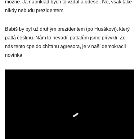
možné. Já například bych to vzdal a odešel. No, však také
nikdy nebudu prezidentem.
Babiš by byl už druhým prezidentem (po Husákovi), který
patlá češtinu. Nám to nevadí, patlalům jsme přivykli. Že
nás tento cpe do chřtánu agresora, je v naší demokracii
novinka.