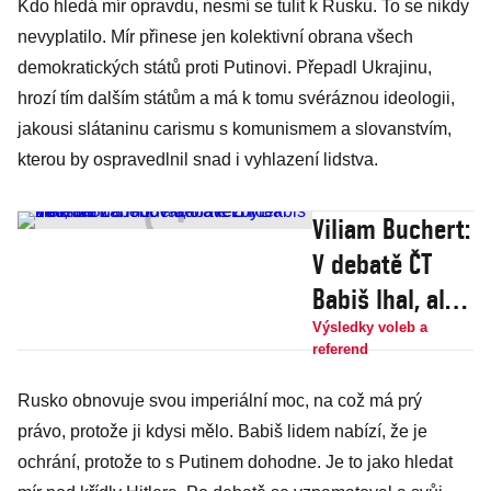
Kdo hledá mír opravdu, nesmí se tulit k Rusku. To se nikdy
nevyplatilo. Mír přinese jen kolektivní obrana všech
demokratických států proti Putinovi. Přepadl Ukrajinu,
hrozí tím dalším státům a má k tomu svéráznou ideologii,
jakousi slátaninu carismu s komunismem a slovanstvím,
kterou by ospravedlnil snad i vyhlazení lidstva.
Viliam Buchert:
V debatě ČT
Babiš lhal, ale
zabodoval,
Výsledky voleb a
referend
Pavel byl
neosobní a
Rusko obnovuje svou imperiální moc, na což má prý
právo, protože ji kdysi mělo. Babiš lidem nabízí, že je
moderátor
ochrání, protože to s Putinem dohodne. Je to jako hledat
Řezníček