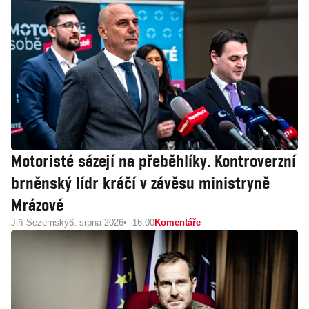
Motoristé sázejí na přeběhlíky. Kontroverzní
brněnský lídr kráčí v závěsu ministryně
Mrázové
Jiří Sezemský
6. srpna 2026
16:00
Komentáře