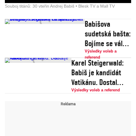
Souboj titánů: 30 vteřin Andrej Babiš • Blesk TV a Mall TV
Babišova
sudetská bašta:
Bojíme se války.
Negativní
Výsledky voleb a
referend
Karel Steigerwald:
kampaň zabírá
Babiš je kandidát
v regionech
Vatikánu. Dostal
hlavně na
nábojnici
seniory
Výsledky voleb a referend