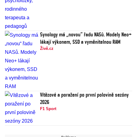
Synology má „novou“ řadu NASů. Modely Neo+
lákají výkonem, SSD a vyměnitelnou RAM
Živě.cz
Vítězové a poražení po první polovině sezóny
2026
F1 Sport