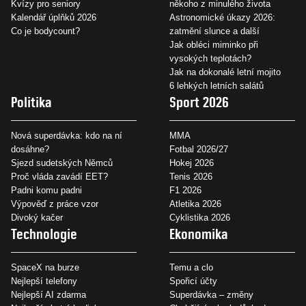
Kvízy pro seniory
někoho z minulého života
Kalendář úplňků 2026
Astronomické úkazy 2026:
Co je bodycount?
zatmění slunce a další
Jak obléci miminko při
vysokých teplotách?
Jak na dokonalé letní mojito
6 lehkých letních salátů
Politika
Sport 2026
Nová superdávka: kdo na ní
MMA
dosáhne?
Fotbal 2026/27
Sjezd sudetských Němců
Hokej 2026
Proč vláda zavádí EET?
Tenis 2026
Padni komu padni
F1 2026
Výpověď z práce vzor
Atletika 2026
Divoký kačer
Cyklistika 2026
Technologie
Ekonomika
SpaceX na burze
Temu a clo
Nejlepší telefony
Spořicí účty
Nejlepší AI zdarma
Superdávka – změny