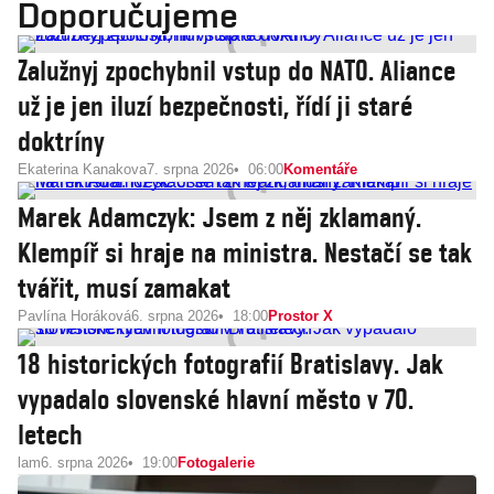
Doporučujeme
Zalužnyj zpochybnil vstup do NATO. Aliance
už je jen iluzí bezpečnosti, řídí ji staré
doktríny
Ekaterina Kanakova
7. srpna 2026
06:00
Komentáře
Marek Adamczyk: Jsem z něj zklamaný.
Klempíř si hraje na ministra. Nestačí se tak
tvářit, musí zamakat
Pavlína Horáková
6. srpna 2026
18:00
Prostor X
18 historických fotografií Bratislavy. Jak
vypadalo slovenské hlavní město v 70.
letech
lam
6. srpna 2026
19:00
Fotogalerie