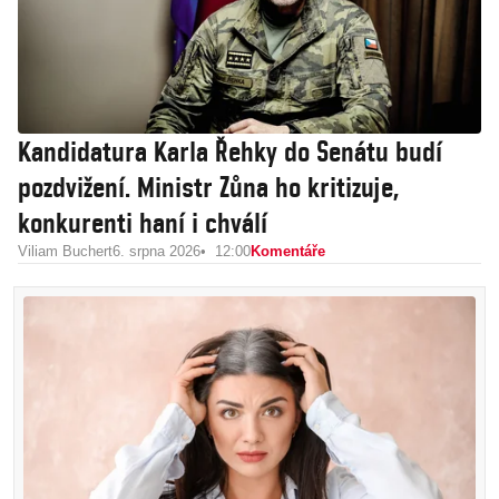
Kandidatura Karla Řehky do Senátu budí
pozdvižení. Ministr Zůna ho kritizuje,
konkurenti haní i chválí
Viliam Buchert
6. srpna 2026
12:00
Komentáře