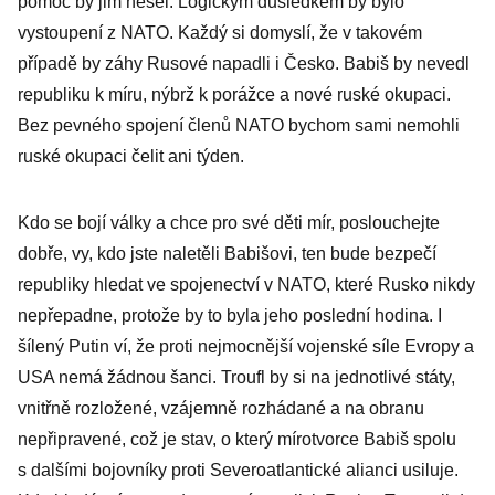
pomoc by jim nešel. Logickým důsledkem by bylo
vystoupení z NATO. Každý si domyslí, že v takovém
případě by záhy Rusové napadli i Česko. Babiš by nevedl
republiku k míru, nýbrž k porážce a nové ruské okupaci.
Bez pevného spojení členů NATO bychom sami nemohli
ruské okupaci čelit ani týden.
Kdo se bojí války a chce pro své děti mír, poslouchejte
dobře, vy, kdo jste naletěli Babišovi, ten bude bezpečí
republiky hledat ve spojenectví v NATO, které Rusko nikdy
nepřepadne, protože by to byla jeho poslední hodina. I
šílený Putin ví, že proti nejmocnější vojenské síle Evropy a
USA nemá žádnou šanci. Troufl by si na jednotlivé státy,
vnitřně rozložené, vzájemně rozhádané a na obranu
nepřipravené, což je stav, o který mírotvorce Babiš spolu
s dalšími bojovníky proti Severoatlantické alianci usiluje.