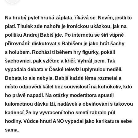
Na hrubý pytel hrubá záplata, říkává se. Nevím, jestli to
platí. Titulek zde nahoře je ironickou ukázkou, jak na
politiku Andrej Babiš jde. Po internetu se šíří vtipné
přirovnání: diskutovat s Babišem je jako hrát šachy
s holubem. Rozhází ti během hry figurky, pokálí
šachovnici, pak vzlétne a křičí: Vyhrál jsem. Tak
vypadala debata v České televizi uplynulou neděli.
Debata to ale nebyla. Babiš každé téma rozmetal a
místo odpovědi kálel bez souvislostí na kohokoliv, kdo
ho právě napadl. Na otázky moderátora spustil
kulometnou dávku lží, nadávek a obviňování s takovou
kadencí, že by vyvracení toho smetí zabralo půl
hodiny. Vůdce hnutí ANO vypadal jako karikatura sebe
sama.