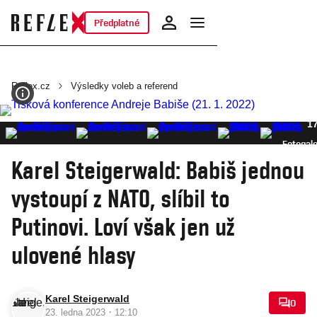
Předplatné
Reflex.cz
Výsledky voleb a referend
1
Fotogale
Karel Steigerwald: Babiš jednou
vystoupí z NATO, slíbil to
Putinovi. Loví však jen už
ulovené hlasy
Karel Steigerwald
0
·
23. ledna 2023
12:10