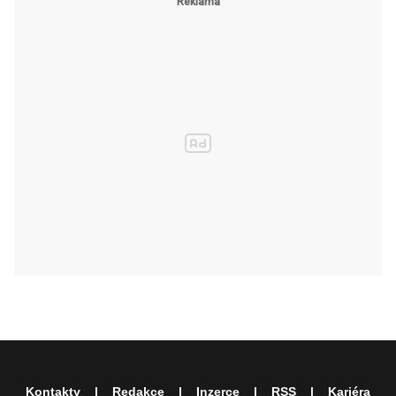
Kontakty
Redakce
Inzerce
RSS
Kariéra