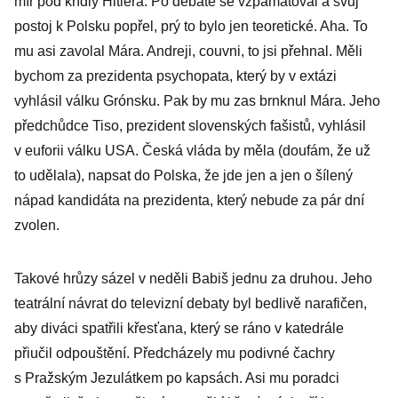
mír pod křídly Hitlera. Po debatě se vzpamatoval a svůj
zklamal
postoj k Polsku popřel, prý to bylo jen teoretické. Aha. To
mu asi zavolal Mára. Andreji, couvni, to jsi přehnal. Měli
bychom za prezidenta psychopata, který by v extázi
vyhlásil válku Grónsku. Pak by mu zas brnknul Mára. Jeho
předchůdce Tiso, prezident slovenských fašistů, vyhlásil
v euforii válku USA. Česká vláda by měla (doufám, že už
to udělala), napsat do Polska, že jde jen a jen o šílený
nápad kandidáta na prezidenta, který nebude za pár dní
zvolen.
Takové hrůzy sázel v neděli Babiš jednu za druhou. Jeho
teatrální návrat do televizní debaty byl bedlivě narafičen,
aby diváci spatřili křesťana, který se ráno v katedrále
přiučil odpouštění. Předcházely mu podivné čachry
s Pražským Jezulátkem po kapsách. Asi mu poradci