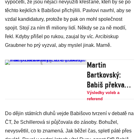
vypočetli, že jsou nějací nevyužití křesťané, kteří by se po
těchto kejklích k Babišovi přichýlili. Pavlovi navrhl, aby se
vzdal kandidatury, protože by pak on mohl společnost
spojit. Stojí za ním tři miliony lidí. Někdy se za ně modlí,
řekl. Kdyby přišel po rukou, zaujal by víc. Arcibiskup
Graubner ho prý vyzval, aby myslel jinak. Marně.
Martin
Bartkovský:
Babiš překvapil
a na poslední
Výsledky voleb a
referend
chvíli do ČT
dorazil. Pak
Do dějin státních dluhů vejde Babišovo tvrzení v debatě na
ČT, že Schillerová si půjčovala do zásoby. Bohužel,
roztočil kolotoč
nevysvětlil, co to znamená. Jak běžel čas, spletl páté přes
lží a útoků