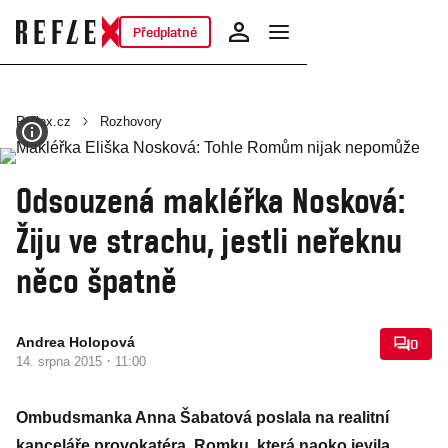
Předplatné
Reflex.cz
Rozhovory
Odsouzená makléřka Nosková:
Žiju ve strachu, jestli neřeknu
něco špatně
Andrea Holopová
0
·
14. srpna 2015
11:00
Ombudsmanka Anna Šabatová poslala na realitní
kanceláře provokatéra. Romku, která naoko jevila