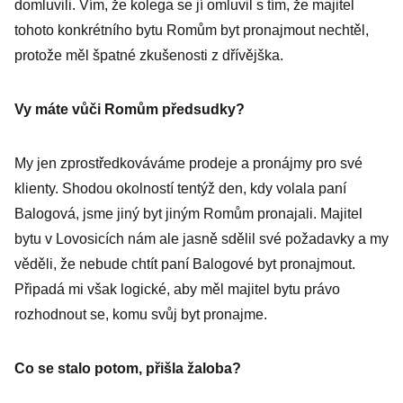
domluvili. Vím, že kolega se jí omluvil s tím, že majitel
tohoto konkrétního bytu Romům byt pronajmout nechtěl,
protože měl špatné zkušenosti z dřívějška.
Vy máte vůči Romům před­sudky?
My jen zprostředkováváme prodeje a pronájmy pro své
klienty. Shodou okolností tentýž den, kdy volala paní
Balogová, jsme jiný byt jiným Romům pronajali. Majitel
bytu v Lovosicích nám ale jasně sdělil své požadavky a my
věděli, že nebude chtít paní Balogové byt pronajmout.
Připadá mi však logické, aby měl majitel bytu právo
rozhodnout se, komu svůj byt pronajme.
Co se stalo potom, přišla žaloba?