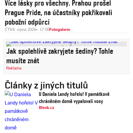
Více lásky pro všechny. Prahou prošel
Prague Pride, na účastníky pokřikovali
pobožní odpůrci
ČTK
8. srpna 2026
17:00
Fotogalerie
Jak spolehlivě zakryjete šediny? Tohle
musíte znát
Reklama
Články z jiných titulů
U Daniela Landy hořelo! V památkově
chráněném domě vypalovali vosy
Blesk.cz