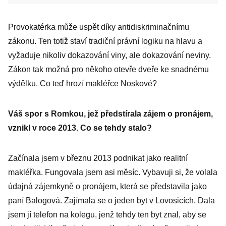
Provokatérka může uspět díky antidiskriminačnímu
zákonu. Ten totiž staví tradiční právní logiku na hlavu a
vyžaduje nikoliv dokazování viny, ale dokazování neviny.
Zákon tak možná pro někoho otevře dveře ke snadnému
výdělku. Co teď hrozí makléřce Noskové?
Váš spor s Romkou, jež předstírala zájem o pronájem,
vznikl v roce 2013. Co se tehdy stalo?
Začínala jsem v březnu 2013 podnikat jako realitní
makléřka. Fungovala jsem asi měsíc. Vybavuji si, že volala
údajná zájemkyně o pronájem, která se představila jako
paní Balogová. Zajímala se o jeden byt v Lovosicích. Dala
jsem jí telefon na kolegu, jenž tehdy ten byt znal, aby se