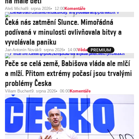
na malé děti
Aleš Michal
9. srpna 2026
12:00
Komentáře
Čeká nás zatmění Slunce. Mimořádná
podívaná v minulosti ovlivňovala bitvy a
vyvolávala paniku
Jan Antonín Novák
9. srpna 2026
14:00
Věda
Peče se celá země, Babišova vláda ale mlčí
a mlží. Přitom extrémy počasí jsou trvalými
problémy Česka
Viliam Buchert
9. srpna 2026
06:00
Komentáře