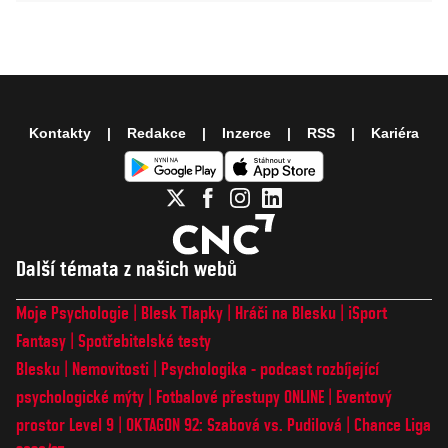
Kontakty
Redakce
Inzerce
RSS
Kariéra
Další témata z našich webů
Moje Psychologie
Blesk Tlapky
Hráči na Blesku
iSport
Fantasy
Spotřebitelské testy
Blesku
Nemovitosti
Psychologika - podcast rozbíjející
psychologické mýty
Fotbalové přestupy ONLINE
Eventový
prostor Level 9
OKTAGON 92: Szabová vs. Pudilová
Chance Liga