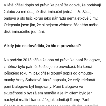
V létě přišel dopis od právníka paní Balogové, že podávají
žalobu za mé údajné diskriminační jednání, že žádají
omluvu a sto tisíc korun jako náhradu nemajetkové újmy.
Odepsala jsem jim, že si nejsem vědoma žádného mého
diskriminačního jednání.
A kdy jste se dověděla, že šlo o provokaci?
Na podzim 2013 přišla žaloba od právníka paní Balogové,
z něhož bylo patrné, že šlo jen o provokaci. Na konci
loňského roku mi pak přišel dlouhý dopis od ombuds­
manky Anny Šabatové, která napsala, že celý telefonát
paní Balogové byl fingovaný. Paní Balogová ve
skutečnosti o byt zájem neměla a jejím cílem bylo jen
nachytat realitní kanceláře, jak odmítají Romy. Paní