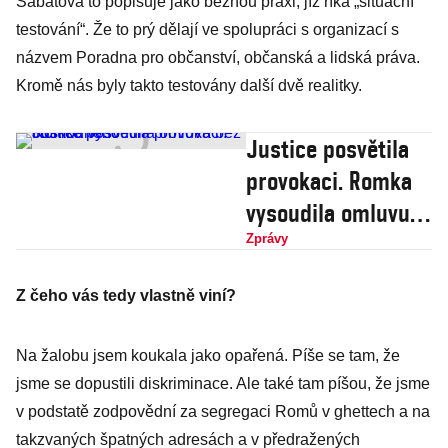
Šabatová to popisuje jako běžnou praxi, jíž říká „situační
testování“. Že to prý dělají ve spolupráci s organizací s
názvem Poradna pro občanství, občanská a lidská práva.
Kromě nás byly takto testovány další dvě realitky.
Justice posvětila
provokaci. Romka
vysoudila omluvu
bez odškodného
Zprávy
Z čeho vás tedy vlastně viní?
Na žalobu jsem koukala jako opařená. Píše se tam, že
jsme se dopustili diskriminace. Ale také tam píšou, že jsme
v podstatě zodpovědní za segregaci Romů v ghettech a na
takzvaných špatných adresách a v předražených