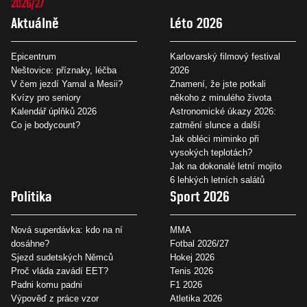
2026/27
Aktuálně
Léto 2026
Epicentrum
Karlovarský filmový festival
Neštovice: příznaky, léčba
2026
V čem jezdí Yamal a Mesii?
Znamení, že jste potkali
Kvízy pro seniory
někoho z minulého života
Kalendář úplňků 2026
Astronomické úkazy 2026:
Co je bodycount?
zatmění slunce a další
Jak obléci miminko při
vysokých teplotách?
Jak na dokonalé letní mojito
6 lehkých letních salátů
Politika
Sport 2026
Nová superdávka: kdo na ní
MMA
dosáhne?
Fotbal 2026/27
Sjezd sudetských Němců
Hokej 2026
Proč vláda zavádí EET?
Tenis 2026
Padni komu padni
F1 2026
Výpověď z práce vzor
Atletika 2026