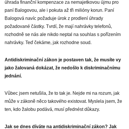
úhrada finanční kompenzace za nemajetkovou újmu pro
paní Balogovou, ale i pokuta až tři milióny korun. Paní
Balogová navíc požaduje úrok z prodlení úhrady
požadované částky. Tvrdí, že mají nahrávky telefonů,
rozhodně se nás ale nikdo neptal na souhlas s pořízením
nahrávky. Teď čekáme, jak rozhodne soud.
Antidiskriminační zákon je postaven tak, že musíte vy
jako žalovaná dokázat, že nedošlo k diskriminačnímu
jednání.
Vůbec jsem netušila, že to tak je. Nejde mi na rozum, jak
může v zákoně něco takového existovat. Myslela jsem, že
ten, kdo žalobu podává, musí přednést důkazy.
Jak se dnes díváte na antidiskriminační zákon? Jak