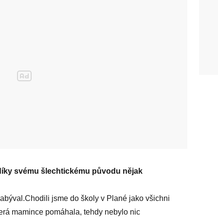
e díky svému šlechtickému původu nějak
býval.Chodili jsme do školy v Plané jako všichni
která mamince pomáhala, tehdy nebylo nic