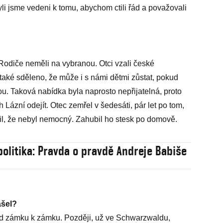
li jsme vedeni k tomu, abychom ctili řád a považovali
 Rodiče neměli na vybranou. Otci vzali české
 také sděleno, že může i s námi dětmi zůstat, pokud
 Taková nabídka byla naprosto nepřijatelná, proto
 Lázní odejít. Otec zemřel v šedesáti, pár let po tom,
il, že nebyl nemocný. Zahubil ho stesk po domově.
politika: Pravda o pravdě Andreje Babiše
ašel?
Od zámku k zámku. Později, už ve Schwarzwaldu,