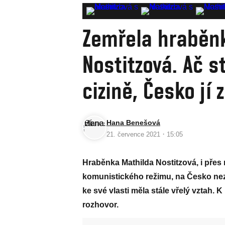
Zemřela hraběn
Nostitzová. Ač st
cizině, Česko jí 
Hana Benešová
·
21. července 2021
15:05
Hraběnka Mathilda Nostitzová, i přes 
komunistického režimu, na Česko nezan
ke své vlasti měla stále vřelý vztah. K 
rozhovor.