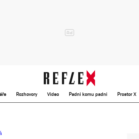
áře
Rozhovory
Video
Padni komu padni
Prostor X