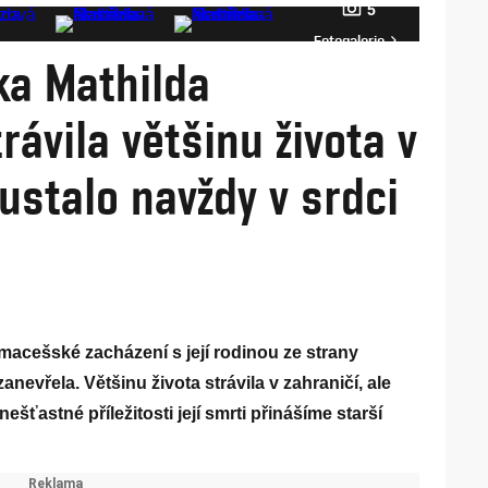
5
Fotogalerie
ka Mathilda
rávila většinu života v
zustalo navždy v srdci
macešské zacházení s její rodinou ze strany
evřela. Většinu života strávila v zahraničí, ale
nešťastné příležitosti její smrti přinášíme starší