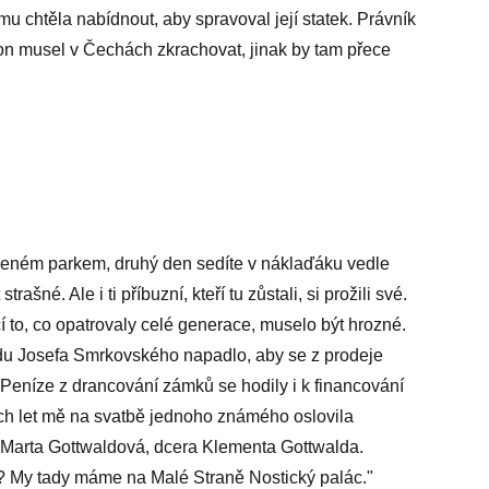
mu chtěla nabídnout, aby spravoval její statek. Právník
l, on musel v Čechách zkrachovat, jinak by tam přece
eném parkem, druhý den sedíte v náklaďáku vedle
rašné. Ale i ti příbuzní, kteří tu zůstali, si prožili své.
í to, co opatrovaly celé generace, muselo být hrozné.
 Josefa Smrkovského napadlo, aby se z prodeje
i. Peníze z drancování zámků se hodily i k financování
h let mě na svatbě jednoho známého oslovila
 Marta Gottwaldová, dcera Klementa Gottwalda.
á? My tady máme na Malé Straně Nostický palác."