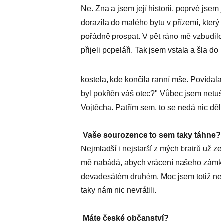
Ne. Znala jsem její historii, poprvé jsem
dorazila do malého bytu v přízemí, kter
pořádně prospat. V pět ráno mě vzbudil
přijeli popeláři. Tak jsem vstala a šla do
kostela, kde končila ranní mše. Povídala
byl pokřtěn váš otec?" Vůbec jsem netuši
Vojtěcha. Patřím sem, to se nedá nic děl
Vaše sourozence to sem taky táhne?
Nejmladší i nejstarší z mých bratrů už ze
mě nabádá, abych vrácení našeho zámku
devadesátém druhém. Moc jsem totiž nevě
taky nám nic nevrátili.
Máte české občanství?