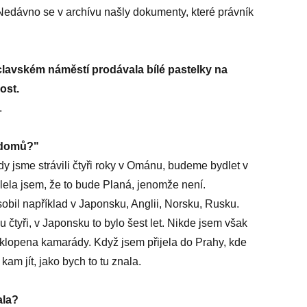
. Nedávno se v archívu našly dokumenty, které právník
clavském náměstí prodávala bílé pastelky na
ost.
.
u domů?"
y jsme strávili čtyři roky v Ománu, budeme bydlet v
slela jsem, že to bude Planá, jenomže není.
obil například v Japonsku, Anglii, Norsku, Rusku.
u čtyři, v Japonsku to bylo šest let. Nikde jsem však
bklopena kamarády. Když jsem přijela do Prahy, kde
am jít, jako bych to tu znala.
ala?