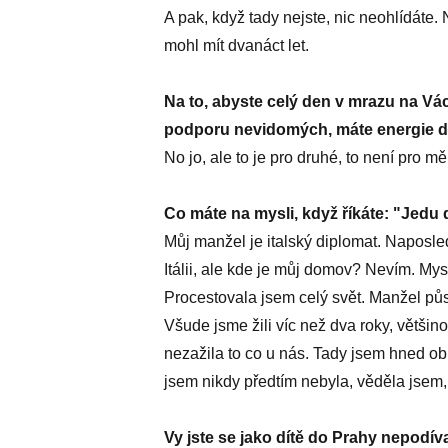
A pak, když tady nejste, nic neohlídáte
mohl mít dvanáct let.
Na to, abyste celý den v mrazu na Vá
podporu nevidomých, máte energie d
No jo, ale to je pro druhé, to není pro mě
Co máte na mysli, když říkáte: "Jed
Můj manžel je italský diplomat. Naposled
Itálii, ale kde je můj domov? Nevím. My
Procestovala jsem celý svět. Manžel půs
Všude jsme žili víc než dva roky, většino
nezažila to co u nás. Tady jsem hned o
jsem nikdy předtím nebyla, věděla jsem, k
Vy jste se jako dítě do Prahy nepodív