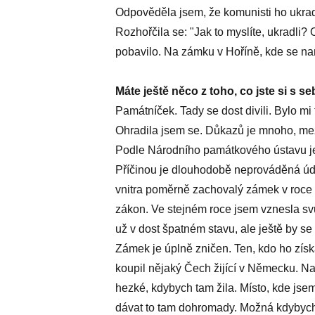
Odpověděla jsem, že komunisti ho ukrad
Rozhořčila se: "Jak to myslíte, ukradli? 
pobavilo. Na zámku v Hoříně, kde se naro
Máte ještě něco z toho, co jste si s s
Památníček. Tady se dost divili. Bylo mi t
Ohradila jsem se. Důkazů je mnoho, mez
Podle Národního památkového ústavu j
Příčinou je dlouhodobě neprováděná úd
vnitra poměrně zachovalý zámek v roce de
zákon. Ve stejném roce jsem vznesla svů
už v dost špatném stavu, ale ještě by se
Zámek je úplně zničen. Ten, kdo ho získa
koupil nějaký Čech žijící v Německu. Na
hezké, kdybych tam žila. Místo, kde jse
dávat to tam dohromady. Možná kdybych