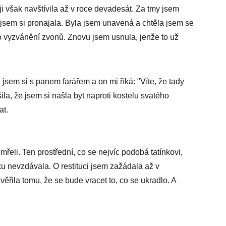
 ji však navštívila až v roce devadesát. Za tmy jsem
ý jsem si pronajala. Byla jsem unavená a chtěla jsem se
o vyzvánění zvonů. Znovu jsem usnula, jenže to už
 jsem si s panem farářem a on mi říká: "Víte, že tady
la, že jsem si našla byt naproti kostelu svatého
at.
mřeli. Ten prostřední, co se nejvíc podobá tatínkovi,
 nevzdávala. O restituci jsem zažádala až v
řila tomu, že se bude vracet to, co se ukradlo. A