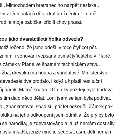
li. Mimochodem bratranec ho nazpět nezískal.
Oni z těch paláců dělali kulturní centra." To mě
dila moje babička, zřídili chov prasat.
ebou jako dvanáctiletá holka odvezla?
otiž řečeno, že jsme odešli v roce čtyřicet pět.
i nimi i věnování vepsaná osmačtyřicátého v Plané.
e zámek v Plané ve špatném technickém stavu.
ržba, dřevokazná houba a vandalové. Ministerstvo
vadesát dva prodalo, i když už platil restituční
j nárok. Marná snaha. O tři roky později byla budova
 s tím dalo něco dělat. Loni jsem se tam byla podívat.
l, zbankrotoval, snad si i pár let odseděl. Zámek pak
bídku na jeho odkoupení jsem odmítla. Že prý by bylo
m se narodila, je zdevastováno a já už nemám dost síly
 byla mladší, jenže mně je šedesát osm, děti nemám.