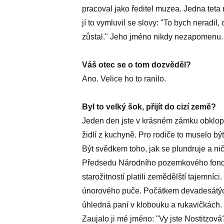
pracoval jako ředitel muzea. Jedna teta 
jí to vymluvil se slovy: "To bych neradi
zůstal." Jeho jméno nikdy nezapomenu.
Váš otec se o tom dozvěděl?
Ano. Velice ho to ranilo.
Byl to velký šok, přijít do cizí země?
Jeden den jste v krásném zámku obklop
židlí z kuchyně. Pro rodiče to muselo být st
Být svědkem toho, jak se plundruje a nič
Předsedu Národního pozemkového fondu
starožitností platili zemědělští tajemníc
únorového puče. Počátkem devadesátýc
úhledná paní v klobouku a rukavičkách.
Zaujalo ji mé jméno: "Vy jste Nostitzov