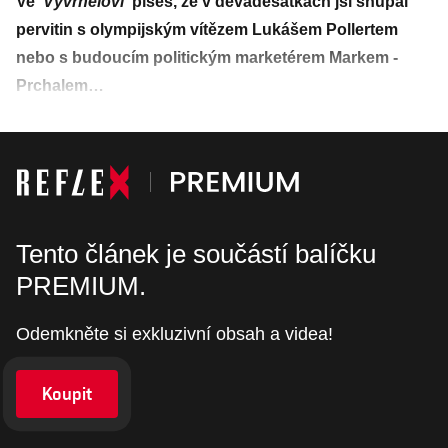
Ve
Vyvrhelovi
píšeš, že v devadesátkách jsi šňupal
pervitin s olympijským vítězem Lukášem Pollertem
nebo s budoucím politickým marketérem Markem ­
Prchalem…
Tento článek je součástí balíčku
PREMIUM.
Odemkněte si exkluzivní obsah a videa!
Koupit