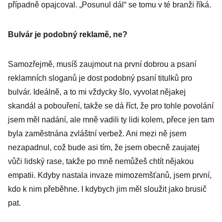
případně opajcoval. „Posunul dál“ se tomu v té branži říká.
Bulvár je podobný reklamě, ne?
Samozřejmě, musíš zaujmout na první dobrou a psaní
reklamních sloganů je dost podobný psaní titulků pro
bulvár. Ideálně, a to mi vždycky šlo, vyvolat nějakej
skandál a pobouření, takže se dá říct, že pro tohle povolání
jsem měl nadání, ale mně vadili ty lidi kolem, přece jen tam
byla zaměstnána zvláštní verbež. Ani mezi ně jsem
nezapadnul, což bude asi tím, že jsem obecně zaujatej
vůči lidský rase, takže po mně nemůžeš chtít nějakou
empatii. Kdyby nastala invaze mimozemšťanů, jsem první,
kdo k nim přeběhne. I kdybych jim měl sloužit jako brusič
pat.