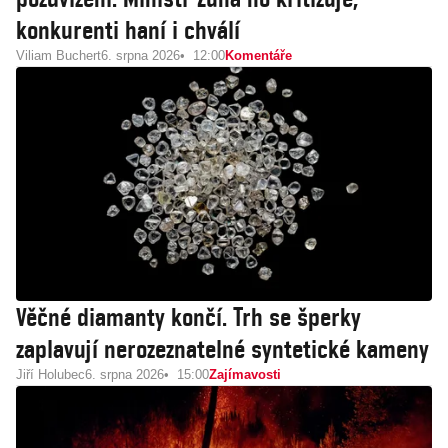
konkurenti haní i chválí
Viliam Buchert
6. srpna 2026
12:00
Komentáře
Věčné diamanty končí. Trh se šperky
zaplavují nerozeznatelné syntetické kameny
Jiří Holubec
6. srpna 2026
15:00
Zajímavosti