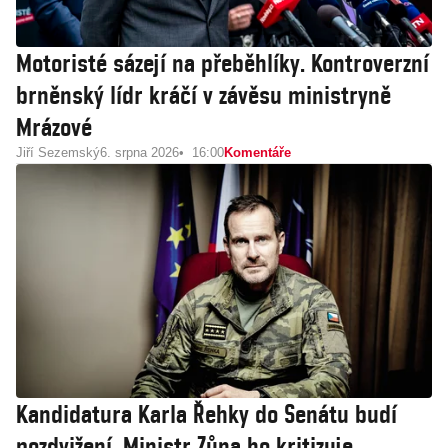
Motoristé sázejí na přeběhlíky. Kontroverzní
brněnský lídr kráčí v závěsu ministryně
Mrázové
Jiří Sezemský
6. srpna 2026
16:00
Komentáře
Kandidatura Karla Řehky do Senátu budí
pozdvižení. Ministr Zůna ho kritizuje,