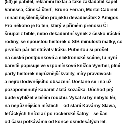
(54) je pábitel, reklamní textař a také zakladatel kapel
Vanessa, Čínská čtvrť, Bruno Ferrari, Mortal Cabinet,
i snad nejšílenějšího projektu devadesátek 2 Amigos.
Pro někoho je to ten, který v přímém přenosu ČT
šňupal z bible, nebo dekadentní synek z česko-irácké
rodiny, se spoustou historek o StB minulosti matky, co
prvních pár let strávil v Iráku. Pubertou si prošel
na české postpunkové a elektronické scéně, tu nyní
barvitě popisuje ve vzpomínkové knížce Vyvrhel, plné
party historek nejrůznější kvality, míry pravdivosti
a nejroztodivnějšího obsazení. Dostane se i na už
pozapomenutý kabaret Zlatá kozačka. Důchod prý
bude vyhlížet v bílém rouchu. Vykat si by nebylo fér,
na nejrůznějších místech – od staré Kavárny Slavia,
feťáckých hnízd až po rockerské šatny – se čas
od času potkáváme od konce osmdesátých let.