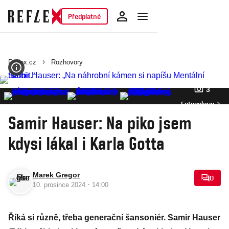
Předplatné
Reflex.cz
Rozhovory
3
Fotogalerie
Samir Hauser: Na piko jsem
kdysi lákal i Karla Gotta
Marek Gregor
0
·
10. prosince 2024
14:00
Říká si různě, třeba generační šansoniér. Samir Hauser