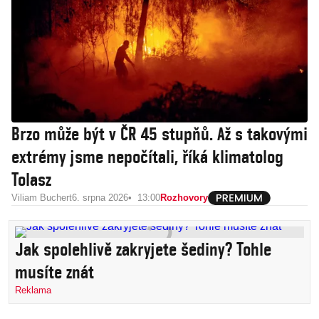
Brzo může být v ČR 45 stupňů. Až s takovými
extrémy jsme nepočítali, říká klimatolog
Tolasz
Viliam Buchert
6. srpna 2026
13:00
Rozhovory
Jak spolehlivě zakryjete šediny? Tohle
musíte znát
Reklama