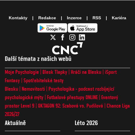
Kontakty
Redakce
Inzerce
RSS
Kariéra
Další témata z našich webů
Moje Psychologie
Blesk Tlapky
Hráči na Blesku
iSport
Fantasy
Spotřebitelské testy
Blesku
Nemovitosti
Psychologika - podcast rozbíjející
psychologické mýty
Fotbalové přestupy ONLINE
Eventový
prostor Level 9
OKTAGON 92: Szabová vs. Pudilová
Chance Liga
2026/27
Aktuálně
Léto 2026