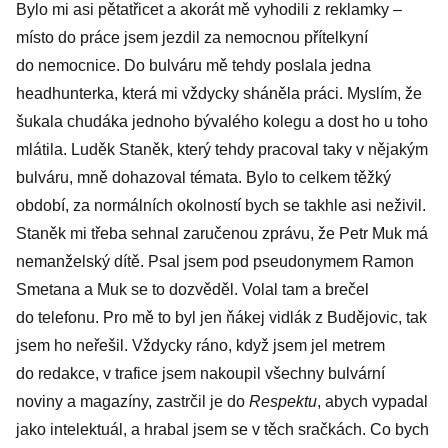
Bylo mi asi pětatřicet a akorát mě vyhodili z reklamky –
místo do práce jsem jezdil za nemocnou přítelkyní
do nemocnice. Do bulváru mě tehdy poslala jedna
headhunterka, která mi vždycky sháněla práci. Myslím, že
šukala chudáka jednoho bývalého kolegu a dost ho u toho
mlátila. Luděk Staněk, který tehdy pracoval taky v nějakým
bulváru, mně dohazoval témata. Bylo to celkem těžký
období, za normálních okolností bych se takhle asi neživil.
Staněk mi třeba sehnal zaručenou zprávu, že Petr Muk má
nemanželský dítě. Psal jsem pod pseudonymem Ramon
Smetana a Muk se to dozvěděl. Volal tam a brečel
do telefonu. Pro mě to byl jen ňákej vidlák z Budějovic, tak
jsem ho neřešil. Vždycky ráno, když jsem jel metrem
do redakce, v trafice jsem nakoupil všechny bulvární
noviny a magazíny, za­strčil je do
Respektu
, abych vypadal
jako intelektuál, a hrabal jsem se v těch sračkách. Co bych