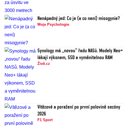
Nenápadný jed: Co je (a co není) misogynie?
Moje Psychologie
Synology má „novou“ řadu NASů. Modely Neo+
lákají výkonem, SSD a vyměnitelnou RAM
Živě.cz
Vítězové a poražení po první polovině sezóny
2026
F1 Sport