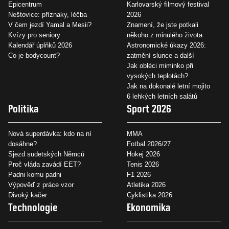
Epicentrum
Karlovarský filmový festival
Neštovice: příznaky, léčba
2026
V čem jezdí Yamal a Mesii?
Znamení, že jste potkali
Kvízy pro seniory
někoho z minulého života
Kalendář úplňků 2026
Astronomické úkazy 2026:
Co je bodycount?
zatmění slunce a další
Jak obléci miminko při
vysokých teplotách?
Jak na dokonalé letní mojito
6 lehkých letních salátů
Politika
Sport 2026
Nová superdávka: kdo na ní
MMA
dosáhne?
Fotbal 2026/27
Sjezd sudetských Němců
Hokej 2026
Proč vláda zavádí EET?
Tenis 2026
Padni komu padni
F1 2026
Výpověď z práce vzor
Atletika 2026
Divoký kačer
Cyklistika 2026
Technologie
Ekonomika