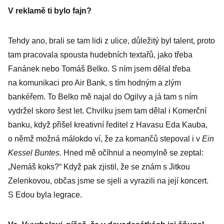
V reklamě ti bylo fajn?
Tehdy ano, brali se tam lidi z ulice, důležitý byl talent, proto
tam pracovala spousta hudebních textařů, jako třeba
Fanánek nebo Tomáš Belko. S ním jsem dělal třeba
na komunikaci pro Air Bank, s tím hodným a zlým
bankéřem. To Belko mě najal do Ogilvy a já tam s ním
vydržel skoro šest let. Chvilku jsem tam dělal i Komerční
banku, když přišel kreativní ředitel z Havasu Eda Kauba,
o němž možná málokdo ví, že za komančů stepoval i v
Ein
Kessel Buntes
. Hned mě očíhnul a neomylně se zeptal:
„Nemáš koks?“ Když pak zjistil, že se znám s Jitkou
Zelenkovou, občas jsme se sjeli a vyrazili na její koncert.
S Edou byla legrace.