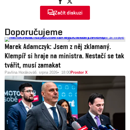
Začít diskuzi
Doporučujeme
Marek Adamczyk: Jsem z něj zklamaný.
Klempíř si hraje na ministra. Nestačí se tak
tvářit, musí zamakat
Pavlína Horáková
6. srpna 2026
18:00
Prostor X