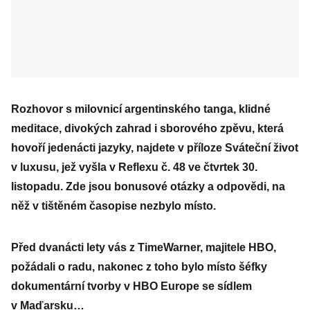
Rozhovor s milovnicí argentinského tanga, klidné
meditace, divokých zahrad i sborového zpěvu, která
hovoří jedenácti jazyky, najdete v příloze Sváteční život
v luxusu, jež vyšla v Reflexu č. 48 ve čtvrtek 30.
listopadu. Zde jsou bonusové otázky a odpovědi, na
něž v tištěném časopise nezbylo místo.
Před dvanácti lety vás z TimeWarner, majitele HBO,
požádali o radu, nakonec z toho bylo místo šéfky
dokumentární tvorby v HBO Europe se sídlem
v Maďarsku…