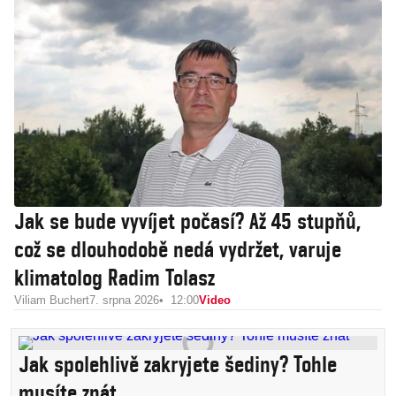
Jak se bude vyvíjet počasí? Až 45 stupňů,
což se dlouhodobě nedá vydržet, varuje
klimatolog Radim Tolasz
Viliam Buchert
7. srpna 2026
12:00
Video
Jak spolehlivě zakryjete šediny? Tohle
musíte znát