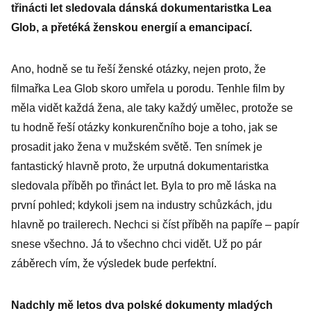
třinácti let sledovala dánská dokumentaristka Lea
Glob, a přetéká ženskou energií a emancipací.
Ano, hodně se tu řeší ženské otázky, nejen proto, že
filmařka Lea Glob skoro umřela u porodu. Tenhle film by
měla vidět každá žena, ale taky každý umělec, protože se
tu hodně řeší otázky konkurenčního boje a toho, jak se
prosadit jako žena v mužském světě. Ten snímek je
fantastický hlavně proto, že urputná dokumentaristka
sledovala příběh po třináct let. Byla to pro mě láska na
první pohled; kdykoli jsem na industry schůzkách, jdu
hlavně po trailerech. Nechci si číst příběh na papíře – papír
snese všechno. Já to všechno chci vidět. Už po pár
záběrech vím, že výsledek bude perfektní.
Nadchly mě letos dva polské dokumenty mladých