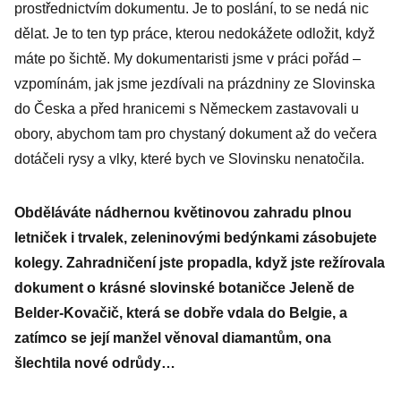
prostřednictvím dokumentu. Je to poslání, to se nedá nic
dělat. Je to ten typ práce, kterou nedokážete odložit, když
máte po šichtě. My dokumentaristi jsme v práci pořád –
vzpomínám, jak jsme jezdívali na prázdniny ze Slovinska
do Česka a před hranicemi s Německem zastavovali u
obory, abychom tam pro chystaný dokument až do večera
dotáčeli rysy a vlky, které bych ve Slovinsku nenatočila.
Obděláváte nádhernou květinovou zahradu plnou
letniček i trvalek, zeleninovými bedýnkami zásobujete
kolegy. Zahradničení jste propadla, když jste režírovala
dokument o krásné slovinské botaničce Jeleně de
Belder-Kovačič, která se dobře vdala do Belgie, a
zatímco se její manžel věnoval diamantům, ona
šlechtila nové odrůdy…