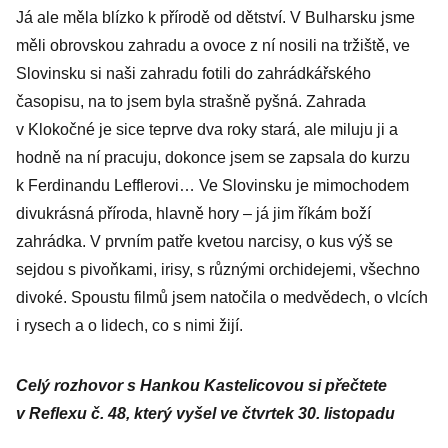
Já ale měla blízko k přírodě od dětství. V Bulharsku jsme
měli obrovskou zahradu a ovoce z ní nosili na tržiště, ve
Slovinsku si naši zahradu fotili do zahrádkářského
časopisu, na to jsem byla strašně pyšná. Zahrada
v Klokočné je sice teprve dva roky stará, ale miluju ji a
hodně na ní pracuju, dokonce jsem se zapsala do kurzu
k Ferdinandu Lefflerovi… Ve Slovinsku je mimochodem
divukrásná příroda, hlavně hory – já jim říkám boží
zahrádka. V prvním patře kvetou narcisy, o kus výš se
sejdou s pivoňkami, irisy, s různými orchidejemi, všechno
divoké. Spoustu filmů jsem natočila o medvědech, o vlcích
i rysech a o lidech, co s nimi žijí.
Celý rozhovor s Hankou Kastelicovou si přečtete
v Reflexu č. 48, který vyšel ve čtvrtek 30. listopadu