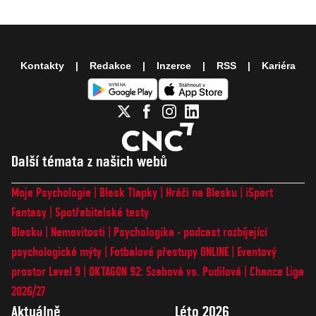
Kontakty
Redakce
Inzerce
RSS
Kariéra
Další témata z našich webů
Moje Psychologie
Blesk Tlapky
Hráči na Blesku
iSport
Fantasy
Spotřebitelské testy
Blesku
Nemovitosti
Psychologika - podcast rozbíjející
psychologické mýty
Fotbalové přestupy ONLINE
Eventový
prostor Level 9
OKTAGON 92: Szabová vs. Pudilová
Chance Liga
2026/27
Aktuálně
Léto 2026