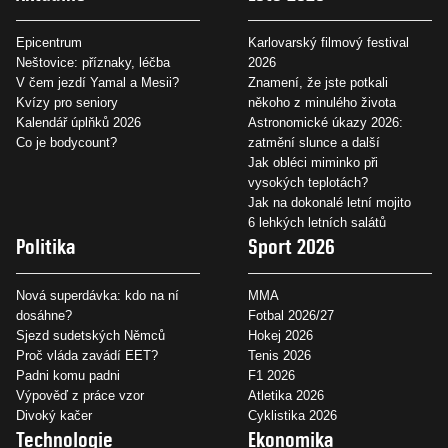
Epicentrum
Karlovarský filmový festival
Neštovice: příznaky, léčba
2026
V čem jezdí Yamal a Mesii?
Znamení, že jste potkali
Kvízy pro seniory
někoho z minulého života
Kalendář úplňků 2026
Astronomické úkazy 2026:
Co je bodycount?
zatmění slunce a další
Jak obléci miminko při
vysokých teplotách?
Jak na dokonalé letní mojito
6 lehkých letních salátů
Politika
Sport 2026
Nová superdávka: kdo na ní
MMA
dosáhne?
Fotbal 2026/27
Sjezd sudetských Němců
Hokej 2026
Proč vláda zavádí EET?
Tenis 2026
Padni komu padni
F1 2026
Výpověď z práce vzor
Atletika 2026
Divoký kačer
Cyklistika 2026
Technologie
Ekonomika