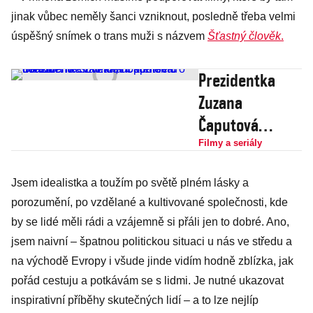
jinak vůbec neměly šanci vzniknout, posledně třeba velmi
úspěšný snímek o trans muži s názvem
Šťastný člověk
.
Prezidentka
Zuzana
Čaputová
dorazila na
Filmy a seriály
slavnostní
Jsem idealistka a toužím po světě plném lásky a
premiéru
porozumění, po vzdělané a kultivované společnosti, kde
Šťastného
by se lidé měli rádi a vzájemně si přáli jen to dobré. Ano,
člověka,
jsem naivní – špatnou politickou situaci u nás ve středu a
dokumentu o
na východě Evropy i všude jinde vidím hodně zblízka, jak
tranzici
pořád cestuju a potkávám se s lidmi. Je nutné ukazovat
inspirativní příběhy skutečných lidí – a to lze nejlíp