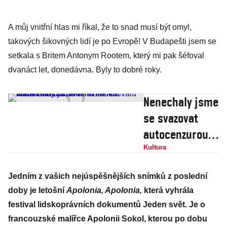
A můj vnitřní hlas mi říkal, že to snad musí být omyl,
takových šikovných lidí je po Evropě! V Budapešti jsem se
setkala s Britem Antonym Rootem, který mi pak šéfoval
dvanáct let, donedávna. Byly to dobré roky.
Nenechaly jsme
se svazovat
autocenzurou,
říká režisérka
Kultura
vítězného
Jedním z vašich nejúspěšnějších snímků z poslední
dokumentu na
doby je letošní
Apolonia, Apolonia,
která vyhrála
festivalu Jeden
festival lidskoprávních dokumentů Jeden svět. Je o
svět
francouzské malířce Apolonii Sokol, kterou po dobu