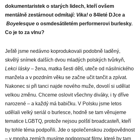
dokumentaristek o starých lidech, kteří ovšem
mentálně zestárnout odmítají:
Vika!
o 84leté DJce a
Boyelesque
o osmdesátiletém performerovi burlesky.
Co je to za vlnu?
Ještě jsme nedávno koprodukovali podobně laděný,
skvělý snímek dalších dvou mladých polských tvůrkyň,
Lekci lásky
– žena, matka šesti dětí, uteče od násilnického
manžela a v pozdním věku se začne učit tančit a zpívat.
Nakonec si při tanci najde nového muže, dovolí si udělat
velkou změnu. Chceme oslovit všechny diváky, i ty dříve
narozené – a každý má babičku. V Polsku jsme letos
udělali velký seriál o burlesce, hodně se tam věnujeme
tematice LGBTQ, protože nejsou polští broadcasteři, kteří
by tohle téma podpořili. Jde o společenskou zodpovědnost
– v mnoha zemích musíme podporovat filmy, které by tam