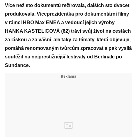
Více než sto dokumentů režírovala, dalších sto dvacet
produkovala. Viceprezidentka pro dokumentární filmy
v rámci HBO Max EMEA a vedoucí jejich výroby
HANKA KASTELICOVÁ (62) tráví svůj život na cestách
za láskou a za vášní, ale taky za tématy, která objevuje,
pomáhá renomovaným tvůrcům zpracovat a pak vysílá
soutěžit na nejprestižnější festivaly od Berlinale po
Sundance.