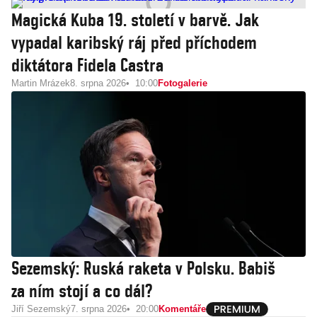
Magická Kuba 19. století v barvě. Jak
vypadal karibský ráj před příchodem
diktátora Fidela Castra
Martin Mrázek
8. srpna 2026
10:00
Fotogalerie
Sezemský: Ruská raketa v Polsku. Babiš
za ním stojí a co dál?
Jiří Sezemský
7. srpna 2026
20:00
Komentáře