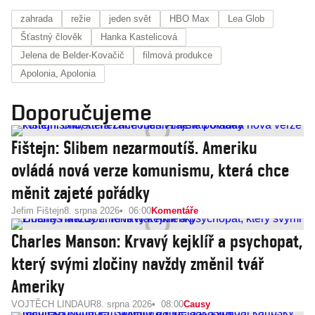
zahrada
režie
jeden svět
HBO Max
Lea Glob
Šťastný člověk
Hanka Kastelicová
Jelena de Belder-Kovačič
filmová produkce
Apolonia, Apolonia
Doporučujeme
Fištejn: Slibem nezarmoutíš. Ameriku
ovládá nová verze komunismu, která chce
měnit zajeté pořádky
Jefim Fištejn
8. srpna 2026
06:00
Komentáře
Charles Manson: Krvavý kejklíř a psychopat,
který svými zločiny navždy změnil tvář
Ameriky
VOJTĚCH LINDAUR
8. srpna 2026
08:00
Causy