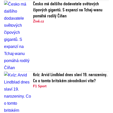
Česko má dalšího dodavatele světových
čipových gigantů. S expanzí na Tchaj-wanu
pomáhá rodilý Číňan
Živě.cz
Kvíz: Arvid Lindblad dnes slaví 19. narozeniny.
Co o tomto britském závodníkovi víte?
F1 Sport