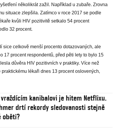
 vyšetření několikrát zažil. Například u zubaře. Zrovna
mu situace zlepšila. Zatímco v roce 2017 se podle
ékaře kvůli HIV pozitivitě setkalo 54 procent
edlo 32 procent.
dí sice celkově menší procento dotazovaných, ale
 17 procent respondentů, před pěti lety to bylo 15
esla důvěra HIV pozitivních v praktiky. Více než
je praktickému lékaři dnes 13 procent oslovených,
 vraždícím kanibalovi je hitem Netflixu.
hmer drtí rekordy sledovanosti stejně
é oběti?