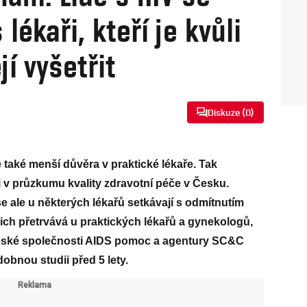
 lékaři, kteří je kvůli
í vyšetřit
Diskuze (
0
)
 také menší důvěra v praktické lékaře. Tak
i v průzkumu kvality zdravotní péče v Česku.
se ale u některých lékařů setkávají s odmítnutím
ich přetrvává u praktických lékařů a gynekologů,
eské společnosti AIDS pomoc a agentury SC&C
bnou studii před 5 lety.