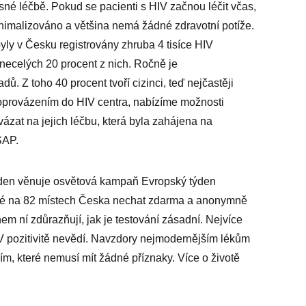
sné léčbě. Pokud se pacienti s HIV začnou léčit včas,
minimalizováno a většina nemá žádné zdravotní potíže.
ly v Česku registrovány zhruba 4 tisíce HIV
necelých 20 procent z nich. Ročně je
. Z toho 40 procent tvoří cizinci, teď nejčastěji
oprovázením do HIV centra, nabízíme možnosti
ázat na jejich léčbu, která byla zahájena na
SAP.
týden věnuje osvětová kampaň Evropský týden
lidé na 82 místech Česka nechat zdarma a anonymně
em ní zdůrazňují, jak je testování zásadní. Nejvíce
 HIV pozitivitě nevědí. Navzdory nejmodernějším lékům
, které nemusí mít žádné příznaky. Více o životě