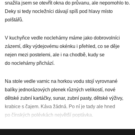
snažila jsem se otevřít okna do průvanu, ale nepomohlo to.
Deky si tedy nocležníci dávají spíš pod hlavy místo
polštářů.
V kuchyňce vedle noclehárny máme jako dobrovolníci
zázemí, díky výdejovému okénku i přehled, co se děje
nejen mezi postelemi, ale i na chodbě, kudy se
do noclehárny přichází.
Na stole vedle varnic na horkou vodu stojí vyrovnané
balíky jednorázových plenek různých velikostí, nové
dětské zubní kartáčky, sunar, zubní pasty, dětské výživy,
krabice s čajem. Káva žádná. Po ní je tady ale hned
po čínských polévkách největší poptávka.