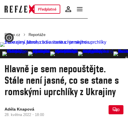
Předplatné
Reflex.cz
Reportáže
F
Hlavně je sem nepouštějte.
Stále není jasné, co se stane s
romskými uprchlíky z Ukrajiny
Adéla Knapová
0
·
28. května 2022
18:00