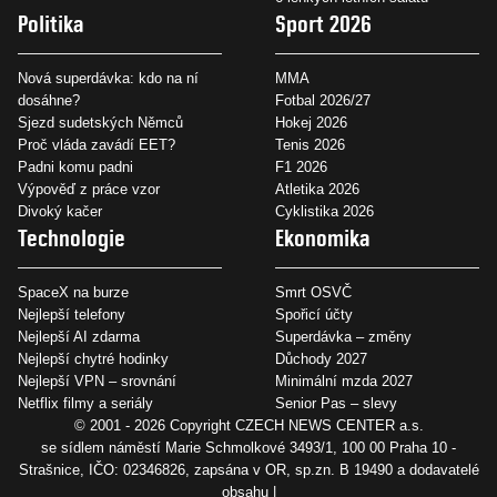
Politika
Sport 2026
Nová superdávka: kdo na ní
MMA
dosáhne?
Fotbal 2026/27
Sjezd sudetských Němců
Hokej 2026
Proč vláda zavádí EET?
Tenis 2026
Padni komu padni
F1 2026
Výpověď z práce vzor
Atletika 2026
Divoký kačer
Cyklistika 2026
Technologie
Ekonomika
SpaceX na burze
Smrt OSVČ
Nejlepší telefony
Spořicí účty
Nejlepší AI zdarma
Superdávka – změny
Nejlepší chytré hodinky
Důchody 2027
Nejlepší VPN – srovnání
Minimální mzda 2027
Netflix filmy a seriály
Senior Pas – slevy
© 2001 - 2026 Copyright
CZECH NEWS CENTER a.s.
se sídlem náměstí Marie Schmolkové 3493/1, 100 00 Praha 10 -
Strašnice, IČO: 02346826, zapsána v OR, sp.zn. B 19490 a dodavatelé
obsahu