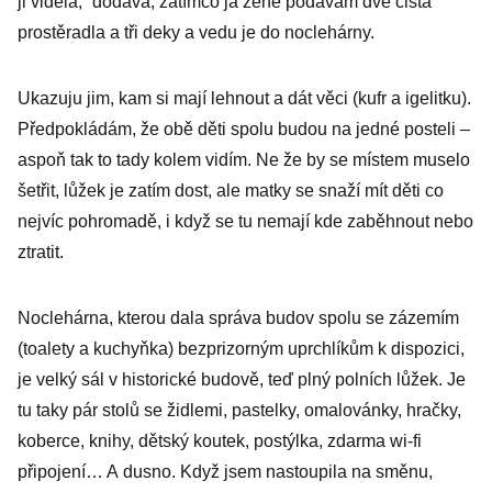
ji viděla,“ dodává, zatímco já ženě podávám dvě čistá
prostěradla a tři deky a vedu je do noclehárny.
Ukazuju jim, kam si mají lehnout a dát věci (kufr a igelitku).
Předpokládám, že obě děti spolu budou na jedné posteli –
aspoň tak to tady kolem vidím. Ne že by se místem muselo
šetřit, lůžek je zatím dost, ale matky se snaží mít děti co
nejvíc pohromadě, i když se tu nemají kde zaběhnout nebo
ztratit.
Noclehárna, kterou dala správa budov spolu se zázemím
(toalety a kuchyňka) bezprizorným uprchlíkům k dispozici,
je velký sál v historické budově, teď plný polních lůžek. Je
tu taky pár stolů se židlemi, pastelky, omalovánky, hračky,
koberce, knihy, dětský koutek, postýlka, zdarma wi-fi
připojení… A dusno. Když jsem nastoupila na směnu,