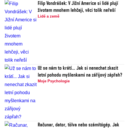
Filip Vondrášek: V Jižní Americe si lidé plují
životem mnohem lehčeji, věci tolik neřeší
Lidé a země
Už se nám to krátí... Jak si nenechat zkazit
letní pohodu myšlenkami na zářijový zápřah?
Moje Psychologie
Računar, dator, tölva nebo számítógép. Jak