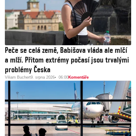
Peče se celá země, Babišova vláda ale mlčí
a mlží. Přitom extrémy počasí jsou trvalými
problémy Česka
Viliam Buchert
9. srpna 2026
06:00
Komentáře