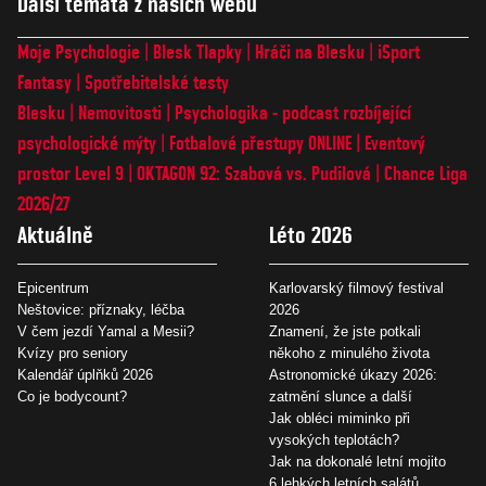
Další témata z našich webů
Moje Psychologie
Blesk Tlapky
Hráči na Blesku
iSport
Fantasy
Spotřebitelské testy
Blesku
Nemovitosti
Psychologika - podcast rozbíjející
psychologické mýty
Fotbalové přestupy ONLINE
Eventový
prostor Level 9
OKTAGON 92: Szabová vs. Pudilová
Chance Liga
2026/27
Aktuálně
Léto 2026
Epicentrum
Karlovarský filmový festival
Neštovice: příznaky, léčba
2026
V čem jezdí Yamal a Mesii?
Znamení, že jste potkali
Kvízy pro seniory
někoho z minulého života
Kalendář úplňků 2026
Astronomické úkazy 2026:
Co je bodycount?
zatmění slunce a další
Jak obléci miminko při
vysokých teplotách?
Jak na dokonalé letní mojito
6 lehkých letních salátů