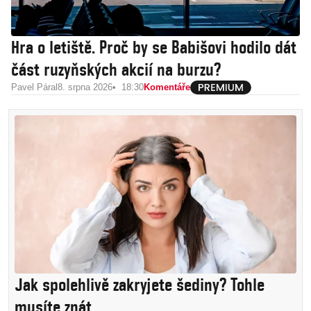
Hra o letiště. Proč by se Babišovi hodilo dát
část ruzyňských akcií na burzu?
Pavel Páral
8. srpna 2026
18:30
Komentáře
Jak spolehlivě zakryjete šediny? Tohle
musíte znát