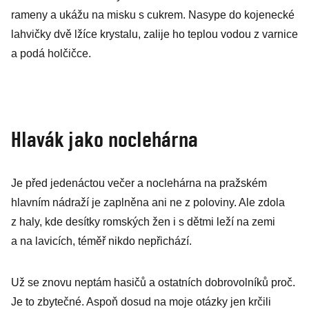
rameny a ukážu na misku s cukrem. Nasype do kojenecké
lahvičky dvě lžíce krystalu, zalije ho teplou vodou z varnice
a podá holčičce.
Hlavák jako noclehárna
Je před jedenáctou večer a noclehárna na pražském
hlavním nádraží je zaplněna ani ne z poloviny. Ale zdola
z haly, kde desítky romských žen i s dětmi leží na zemi
a na lavicích, téměř nikdo nepřichází.
Už se znovu neptám hasičů a ostatních dobrovolníků proč.
Je to zbytečné. Aspoň dosud na moje otázky jen krčili