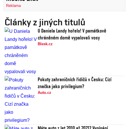
Reklama
Články z jiných titulů
U Daniela Landy hořelo! V památkově
chráněném domě vypalovali vosy
Blesk.cz
Pokuty zahraničních řidičů v Česku: Cizí
značka jako privilegium?
Auto.cz
Máte auto z let 2010 až 2021? Vypínání