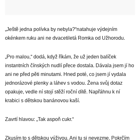
„Ještě jedna polívka by nebyla?“natahuje výdejním
okénkem ruku ani ne dvacetiletá Romka od Užhorodu.
„Pro malou,“ dodá, když říkám, že už jeden balíček
instantních čínských nudlí přece dostala. Dávala jsem jí ho
ani ne před pěti minutami. Hned poté, co jsem jí vydala
jednorázové plenky a láhev s vodou. Žena svůj dotaz
opakuje, vedle ní stojí stěží roční dítě. Napřáhnu k ní
krabici s dětskou banánovou kaší.
Zavrtí hlavou: „Tak aspoň cukr.“
Zkusím to s dětskou výživou. Ani tu si nevezme. Pokrčím