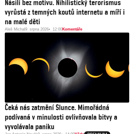
Násilí bez motivu. Nihilistický terorismus
vyrůstá z temných koutů internetu a míří i
na malé děti
Aleš Michal
9. srpna 2026
12:00
Komentáře
Čeká nás zatmění Slunce. Mimořádná
podívaná v minulosti ovlivňovala bitvy a
vyvolávala paniku