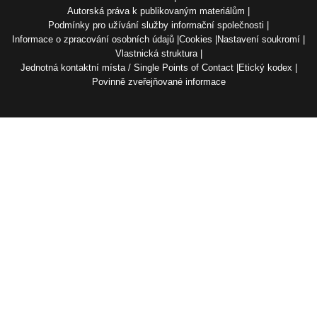
Autorská práva k publikovaným materiálům
Podmínky pro užívání služby informační společnosti
Informace o zpracování osobních údajů
Cookies
Nastavení soukromí
Vlastnická struktura
Jednotná kontaktní místa / Single Points of Contact
Etický kodex
Povinně zveřejňované informace