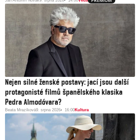
Jan Antonín Novák
9. srpna 2026
14:00
Věda
Nejen silné ženské postavy: jací jsou další
protagonisté filmů španělského klasika
Pedra Almodóvara?
Beata Mrazíková
9. srpna 2026
16:00
Kultura