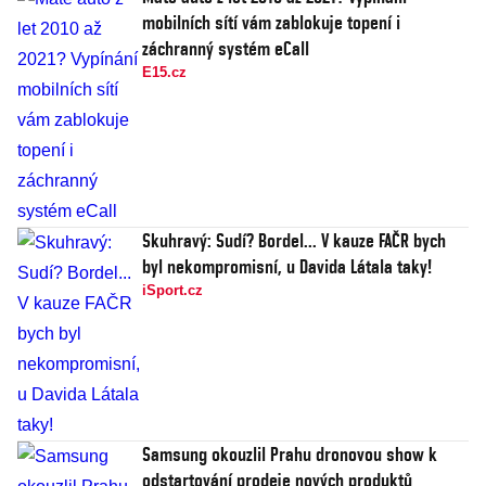
mobilních sítí vám zablokuje topení i
záchranný systém eCall
E15.cz
Skuhravý: Sudí? Bordel... V kauze FAČR bych
byl nekompromisní, u Davida Látala taky!
iSport.cz
Samsung okouzlil Prahu dronovou show k
odstartování prodeje nových produktů