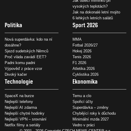
Jak obléci miminko při
vysokých teplotách?
Jak na dokonalé letní mojito
6 lehkých letních salátů
Politika
Sport 2026
Nová superdávka: kdo na ní
MMA
dosáhne?
Fotbal 2026/27
Sjezd sudetských Němců
Hokej 2026
Proč vláda zavádí EET?
Tenis 2026
Padni komu padni
F1 2026
Výpověď z práce vzor
Atletika 2026
Divoký kačer
Cyklistika 2026
Technologie
Ekonomika
SpaceX na burze
Temu a clo
Nejlepší telefony
Spořicí účty
Nejlepší AI zdarma
Superdávka – změny
Nejlepší chytré hodinky
Chybějící roky k důchodu
Nejlepší VPN – srovnání
Minimální mzda 2027
Netflix filmy a seriály
Vedro v práci
© 2001 - 2026 Copyright
CZECH NEWS CENTER a.s.