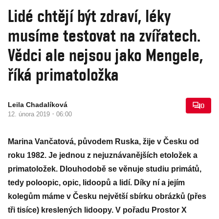
Lidé chtějí být zdraví, léky
musíme testovat na zvířatech.
Vědci ale nejsou jako Mengele,
říká primatoložka
Leila Chadalíková
0
·
12. února 2019
06:00
Marina Vančatová, původem Ruska, žije v Česku od
roku 1982. Je jednou z nejuznávanějších etoložek a
primatoložek. Dlouhodobě se věnuje studiu primátů,
tedy poloopic, opic, lidoopů a lidí. Díky ní a jejím
kolegům máme v Česku největší sbírku obrázků (přes
tři tisíce) kreslených lidoopy. V pořadu Prostor X