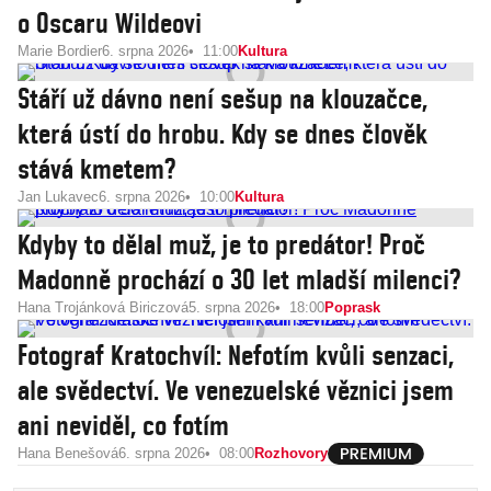
o Oscaru Wildeovi
Marie Bordier
6. srpna 2026
11:00
Kultura
Stáří už dávno není sešup na klouzačce,
která ústí do hrobu. Kdy se dnes člověk
stává kmetem?
Jan Lukavec
6. srpna 2026
10:00
Kultura
Kdyby to dělal muž, je to predátor! Proč
Madonně prochází o 30 let mladší milenci?
Hana Trojánková Biriczová
5. srpna 2026
18:00
Poprask
Fotograf Kratochvíl: Nefotím kvůli senzaci,
ale svědectví. Ve venezuelské věznici jsem
ani neviděl, co fotím
Hana Benešová
6. srpna 2026
08:00
Rozhovory