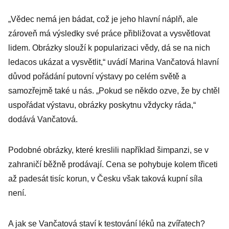
„Vědec nemá jen bádat, což je jeho hlavní náplň, ale
zároveň má výsledky své práce přibližovat a vysvětlovat
lidem. Obrázky slouží k popularizaci vědy, dá se na nich
ledacos ukázat a vysvětlit,“ uvádí Marina Vančatová hlavní
důvod pořádání putovní výstavy po celém světě a
samozřejmě také u nás. „Pokud se někdo ozve, že by chtěl
uspořádat výstavu, obrázky poskytnu vždycky ráda,“
dodává Vančatová.
Podobné obrázky, které kreslili například šimpanzi, se v
zahraničí běžně prodávají. Cena se pohybuje kolem třiceti
až padesát tisíc korun, v Česku však taková kupní síla
není.
A jak se Vančatová staví k testování léků na zvířatech?