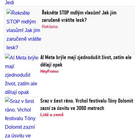
Řekněte STOP mdlým vlasům! Jak jim
zaručeně vrátíte lesk?
Reklama
AI Meta brýle mají zjednodušit život, zatím ale
dělají opak
HeyFomo
Sraz v šest ráno. Vrchol festivalu Tóny Dolomit
zazní za úsvitu ve 3000 metrech
Lidé a země