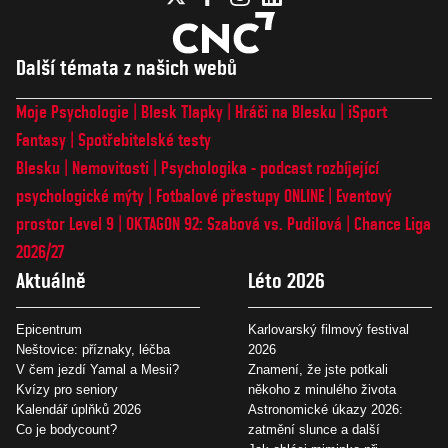
Další témata z našich webů
Moje Psychologie
Blesk Tlapky
Hráči na Blesku
iSport
Fantasy
Spotřebitelské testy
Blesku
Nemovitosti
Psychologika - podcast rozbíjející
psychologické mýty
Fotbalové přestupy ONLINE
Eventový
prostor Level 9
OKTAGON 92: Szabová vs. Pudilová
Chance Liga
2026/27
Aktuálně
Léto 2026
Epicentrum
Karlovarský filmový festival
Neštovice: příznaky, léčba
2026
V čem jezdí Yamal a Mesii?
Znamení, že jste potkali
Kvízy pro seniory
někoho z minulého života
Kalendář úplňků 2026
Astronomické úkazy 2026:
Co je bodycount?
zatmění slunce a další