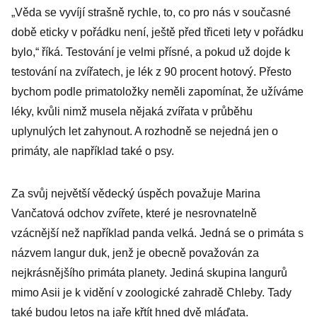
„Věda se vyvíjí strašně rychle, to, co pro nás v současné
době eticky v pořádku není, ještě před třiceti lety v pořádku
bylo,“ říká. Testování je velmi přísné, a pokud už dojde k
testování na zvířatech, je lék z 90 procent hotový. Přesto
bychom podle primatoložky neměli zapomínat, že užíváme
léky, kvůli nimž musela nějaká zvířata v průběhu
uplynulých let zahynout. A rozhodně se nejedná jen o
primáty, ale například také o psy.
Za svůj největší vědecký úspěch považuje Marina
Vančatová odchov zvířete, které je nesrovnatelně
vzácnější než například panda velká. Jedná se o primáta s
názvem langur duk, jenž je obecně považován za
nejkrásnějšího primáta planety. Jediná skupina langurů
mimo Asii je k vidění v zoologické zahradě Chleby. Tady
také budou letos na jaře křtít hned dvě mláďata.