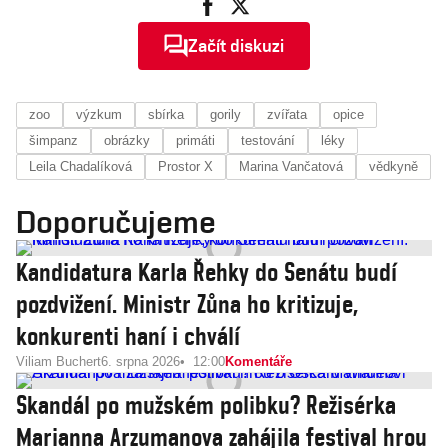
Začít diskuzi
zoo
výzkum
sbírka
gorily
zvířata
opice
šimpanz
obrázky
primáti
testování
léky
Leila Chadalíková
Prostor X
Marina Vančatová
vědkyně
Doporučujeme
Kandidatura Karla Řehky do Senátu budí
pozdvižení. Ministr Zůna ho kritizuje,
konkurenti haní i chválí
Viliam Buchert
6. srpna 2026
12:00
Komentáře
Skandál po mužském polibku? Režisérka
Marianna Arzumanova zahájila festival hrou