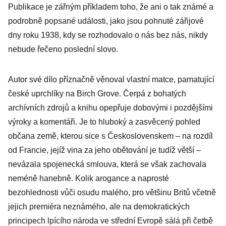
Publikace je zářným příkladem toho, že ani o tak známé a
podrobně popsané události, jako jsou pohnuté zářijové
dny roku 1938, kdy se rozhodovalo o nás bez nás, nikdy
nebude řečeno poslední slovo.
Autor své dílo příznačně věnoval vlastní matce, pamatující
české uprchlíky na Birch Grove. Čerpá z bohatých
archívních zdrojů a knihu opepřuje dobovými i pozdějšími
výroky a komentáři. Je to hluboký a zasvěcený pohled
občana země, kterou sice s Československem – na rozdíl
od Francie, jejíž vina za jeho obětování je tudíž větší –
nevázala spojenecká smlouva, která se však zachovala
neméně hanebně. Kolik arogance a naprosté
bezohlednosti vůči osudu malého, pro většinu Britů včetně
jejich premiéra neznámého, ale na demokratických
principech lpícího národa ve střední Evropě sálá při četbě