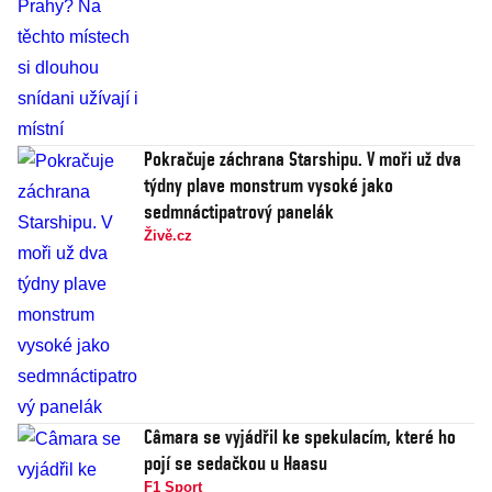
Pokračuje záchrana Starshipu. V moři už dva
týdny plave monstrum vysoké jako
sedmnáctipatrový panelák
Živě.cz
Câmara se vyjádřil ke spekulacím, které ho
pojí se sedačkou u Haasu
F1 Sport