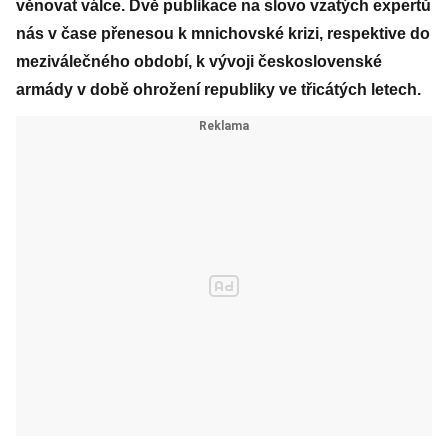
věnovat válce. Dvě publikace na slovo vzatých expertů
nás v čase přenesou k mnichovské krizi, respektive do
meziválečného období, k vývoji československé
armády v době ohrožení republiky ve třicátých letech.