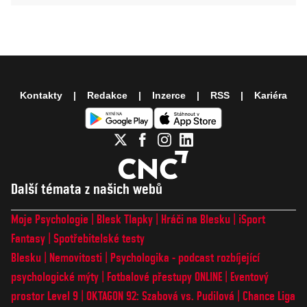
Kontakty
Redakce
Inzerce
RSS
Kariéra
Další témata z našich webů
Moje Psychologie
Blesk Tlapky
Hráči na Blesku
iSport
Fantasy
Spotřebitelské testy
Blesku
Nemovitosti
Psychologika - podcast rozbíjející
psychologické mýty
Fotbalové přestupy ONLINE
Eventový
prostor Level 9
OKTAGON 92: Szabová vs. Pudilová
Chance Liga