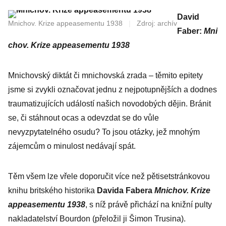
David
Mnichov. Krize appeasementu 1938
|
Zdroj: archív
Faber:
Mni
chov. Krize appeasementu 1938
Mnichovský diktát či mnichovská zrada – těmito epitety
jsme si zvykli označovat jednu z nejpotupnějších a dodnes
traumatizujících událostí našich novodobých dějin. Bránit
se, či stáhnout ocas a odevzdat se do vůle
nevyzpytatelného osudu? To jsou otázky, jež mnohým
zájemcům o minulost nedávají spát.
Těm všem lze vřele doporučit více než pětisetstránkovou
knihu britského historika
Davida Fabera
Mnichov. Krize
appeasementu 1938
, s níž právě přichází na knižní pulty
nakladatelství Bourdon (přeložil ji Šimon Trusina).