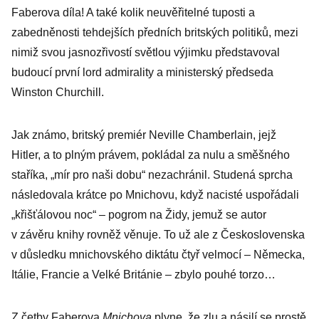
Faberova díla! A také kolik neuvěřitelné tuposti a
zabedněnosti tehdejších předních britských politiků, mezi
nimiž svou jasnozřivostí světlou výjimku představoval
budoucí první lord admirality a ministerský předseda
Winston Churchill.
Jak známo, britský premiér Neville Chamberlain, jejž
Hitler, a to plným právem, pokládal za nulu a směšného
staříka, „mír pro naši dobu“ nezachránil. Studená sprcha
následovala krátce po Mnichovu, když nacisté uspořádali
„křišťálovou noc“ – pogrom na Židy, jemuž se autor
v závěru knihy rovněž věnuje. To už ale z Československa
v důsledku mnichovského diktátu čtyř velmocí – Německa,
Itálie, Francie a Velké Británie – zbylo pouhé torzo…
Z četby Faberova
Mnichova
plyne, že zlu a násilí se prostě