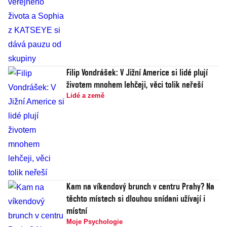
Filip Vondrášek: V Jižní Americe si lidé plují
životem mnohem lehčeji, věci tolik neřeší
Lidé a země
Kam na víkendový brunch v centru Prahy? Na
těchto místech si dlouhou snídani užívají i
místní
Moje Psychologie