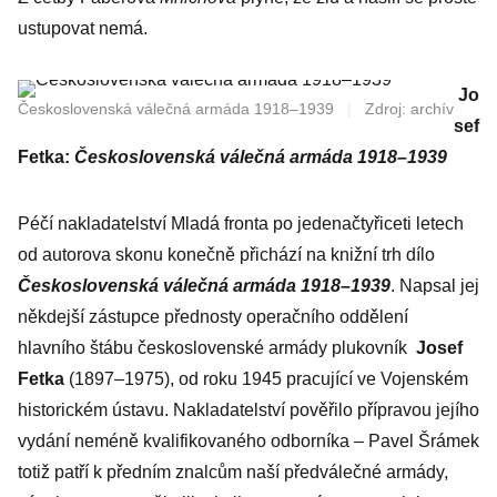
ustupovat nemá.
Jo
Československá válečná armáda 1918–1939
|
Zdroj: archív
sef
Fetka:
Československá válečná armáda 1918–1939
Péčí nakladatelství Mladá fronta po jedenačtyřiceti letech
od autorova skonu konečně přichází na knižní trh dílo
Československá válečná armáda 1918–1939
. Napsal jej
někdejší zástupce přednosty operačního oddělení
hlavního štábu československé armády plukovník
Josef
Fetka
(1897–1975), od roku 1945 pracující ve Vojenském
historickém ústavu. Nakladatelství pověřilo přípravou jejího
vydání neméně kvalifikovaného odborníka – Pavel Šrámek
totiž patří k předním znalcům naší předválečné armády,