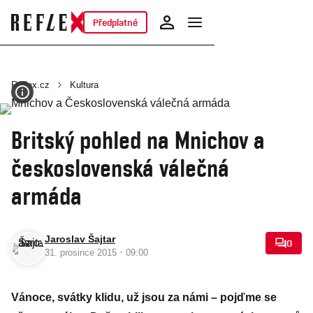
Předplatné
Reflex.cz
Kultura
Britský pohled na Mnichov a
československá válečná
armáda
Jaroslav Šajtar
0
·
31. prosince 2015
09:00
Vánoce, svátky klidu, už jsou za námi – pojďme se