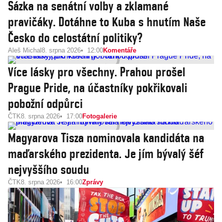
Sázka na senátní volby a zklamané
pravičáky. Dotáhne to Kuba s hnutím Naše
Česko do celostátní politiky?
Aleš Michal
8. srpna 2026
12:00
Komentáře
Více lásky pro všechny. Prahou prošel
Prague Pride, na účastníky pokřikovali
pobožní odpůrci
ČTK
8. srpna 2026
17:00
Fotogalerie
Magyarova Tisza nominovala kandidáta na
maďarského prezidenta. Je jím bývalý šéf
nejvyššího soudu
ČTK
8. srpna 2026
16:00
Zprávy