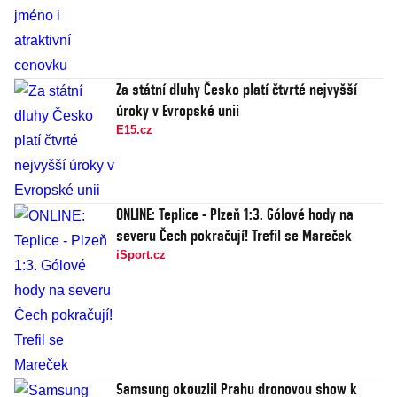
Za státní dluhy Česko platí čtvrté nejvyšší
úroky v Evropské unii
E15.cz
ONLINE: Teplice - Plzeň 1:3. Gólové hody na
severu Čech pokračují! Trefil se Mareček
iSport.cz
Samsung okouzlil Prahu dronovou show k