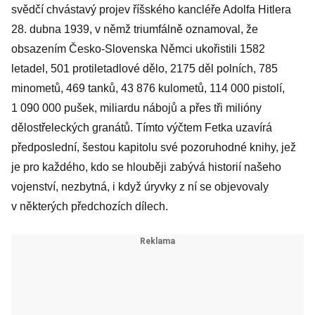
svědčí chvástavý projev říšského kancléře Adolfa Hitlera
28. dubna 1939, v němž triumfálně oznamoval, že
obsazením Česko-Slovenska Němci ukořistili 1582
letadel, 501 protiletadlové dělo, 2175 děl polních, 785
minometů, 469 tanků, 43 876 kulometů, 114 000 pistolí,
1 090 000 pušek, miliardu nábojů a přes tři milióny
dělostřeleckých granátů. Tímto výčtem Fetka uzavírá
předposlední, šestou kapitolu své pozoruhodné knihy, jež
je pro každého, kdo se hlouběji zabývá historií našeho
vojenství, nezbytná, i když úryvky z ní se objevovaly
v některých předchozích dílech.