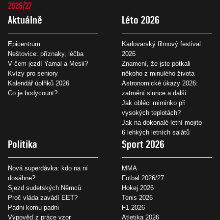
2026/27
Aktuálně
Léto 2026
Epicentrum
Karlovarský filmový festival
Neštovice: příznaky, léčba
2026
V čem jezdí Yamal a Mesii?
Znamení, že jste potkali
Kvízy pro seniory
někoho z minulého života
Kalendář úplňků 2026
Astronomické úkazy 2026:
Co je bodycount?
zatmění slunce a další
Jak obléci miminko při
vysokých teplotách?
Jak na dokonalé letní mojito
6 lehkých letních salátů
Politika
Sport 2026
Nová superdávka: kdo na ní
MMA
dosáhne?
Fotbal 2026/27
Sjezd sudetských Němců
Hokej 2026
Proč vláda zavádí EET?
Tenis 2026
Padni komu padni
F1 2026
Výpověď z práce vzor
Atletika 2026