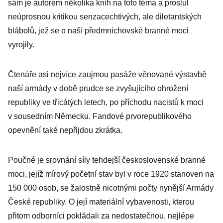
sám je autorem několika knih na toto téma a proslul
neúprosnou kritikou senzacechtivých, ale diletantských
blábolů, jež se o naší předmnichovské branné moci
vyrojily.
Čtenáře asi nejvíce zaujmou pasáže věnované výstavbě
naší armády v době prudce se zvyšujícího ohrožení
republiky ve třicátých letech, po příchodu nacistů k moci
v sousedním Německu. Fandové prvorepublikového
opevnění také nepřijdou zkrátka.
Poučné je srovnání síly tehdejší československé branné
moci, jejíž mírový početní stav byl v roce 1920 stanoven na
150 000 osob, se žalostně nicotnými počty nynější Armády
České republiky. O její materiální vybavenosti, kterou
přitom odborníci pokládali za nedostatečnou, nejlépe