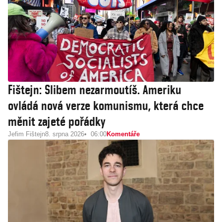
Fištejn: Slibem nezarmoutíš. Ameriku
ovládá nová verze komunismu, která chce
měnit zajeté pořádky
Jefim Fištejn
8. srpna 2026
06:00
Komentáře