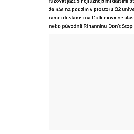
fúzovat jazz s nejrůznějšími dalšími 
že nás na podzim v prostoru O2 univ
rámci dostane i na Cullumovy nejslavn
nebo původně Rihanninu Don’t Stop 