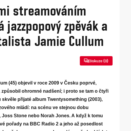
ami streamováním
á jazzpopový zpěvák a
alista Jamie Cullum
Diskuze (
0
)
um (45) objevil v roce 2009 v Česku poprvé,
, způsobil ohromné nadšení; i proto se tam o čtyři
ou skvěle přijaté album Twentysomething (2003),
azzového mládí: na scénu ve stejnou dobu
, Joss Stone nebo Norah Jones. A když k tomu
ové pořady na BBC Radio 2 a jeho až posedlost