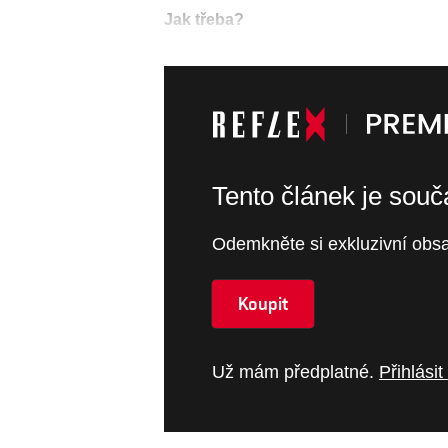
Jak třeba?
Tento článek je sou
Odemkněte si exkluzivní obsa
Koupit
Už mám předplatné.
Přihlásit