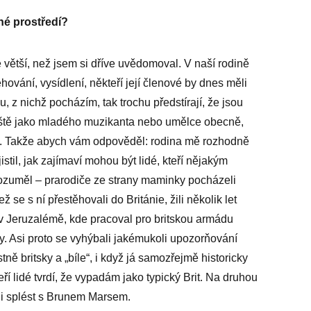
né prostředí?
větší, než jsem si dříve uvědomoval. V naší rodině
ování, vysídlení, někteří její členové by dnes měli
, z nichž pocházím, tak trochu předstírají, že jsou
vláště jako mladého muzikanta nebo umělce obecně,
tu. Takže abych vám odpověděl: rodina mě rozhodně
jistil, jak zajímaví mohou být lidé, kteří nějakým
ozuměl – prarodiče ze strany maminky pocházeli
 se s ní přestěhovali do Británie, žili několik let
l v Jeruzalémě, kde pracoval pro britskou armádu
. Asi proto se vyhýbali jakémukoli upozorňování
ně britsky a „bíle“, i když já samozřejmě historicky
ří lidé tvrdí, že vypadám jako typický Brit. Na druhou
opni splést s Brunem Marsem.