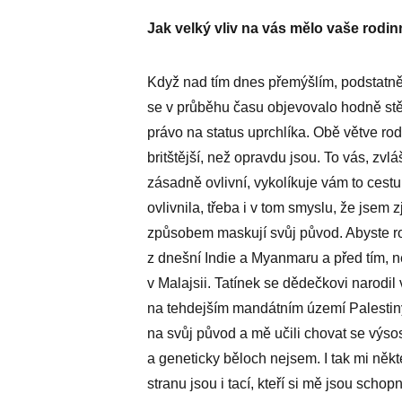
Jak velký vliv na vás mělo vaše rodin
Když nad tím dnes přemýšlím, podstatně 
se v průběhu času objevovalo hodně stěh
právo na status uprchlíka. Obě větve rodu
britštější, než opravdu jsou. To vás, z
zásadně ovlivní, vykolíkuje vám to ces
ovlivnila, třeba i v tom smyslu, že jsem z
způsobem maskují svůj původ. Abyste r
z dnešní Indie a Myanmaru a před tím, než
v Malajsii. Tatínek se dědečkovi narodi
na tehdejším mandátním území Palestiny
na svůj původ a mě učili chovat se výsost
a geneticky běloch nejsem. I tak mi někte
stranu jsou i tací, kteří si mě jsou sch