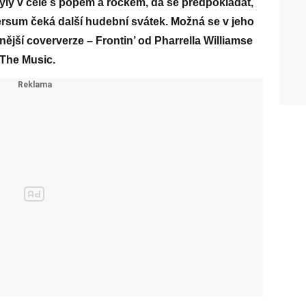
styly v čele s popem a rockem, dá se předpokládat,
ersum čeká další hudební svátek. Možná se v jeho
ější coververze – Frontin’ od Pharrella Williamse
The Music.