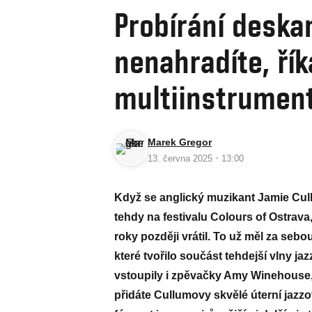
Probírání desk
nenahradíte, řík
multiinstrument
Marek Gregor
·
13. června 2025
13:00
Když se anglický muzikant Jamie Cull
tehdy na festivalu Colours of Ostrava
roky později vrátil. To už měl za seb
které tvořilo součást tehdejší vlny j
vstoupily i zpěvačky Amy Winehouse
přidáte Cullumovy skvělé úterní jazz