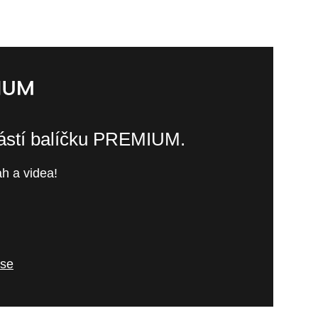
částí balíčku PREMIUM.
h a videa!
 se