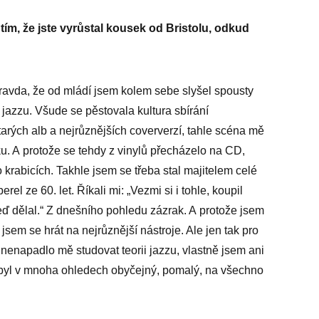
o tím, že jste vyrůstal kousek od Bristolu, odkud
pravda, že od mládí jsem kolem sebe slyšel spousty
 jazzu. Všude se pěstovala kultura sbírání
rých alb a nejrůznějších coververzí, tahle scéna mě
. A protože se tehdy z vinylů přecházelo na CD,
po krabicích. Takhle jsem se třeba stal majitelem celé
el ze 60. let. Říkali mi: „Vezmi si i tohle, koupil
teď dělal.“ Z dnešního pohledu zázrak. A protože jsem
jsem se hrát na nejrůznější nástroje. Ale jen tak pro
nenapadlo mě studovat teorii jazzu, vlastně jsem ani
t byl v mnoha ohledech obyčejný, pomalý, na všechno