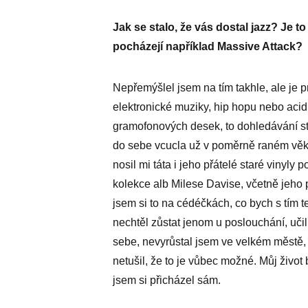
Jak se stalo, že vás dostal jazz? Je t
pocházejí například Massive Attack?
Nepřemýšlel jsem na tím takhle, ale je 
elektronické muziky, hip hopu nebo acid
gramofonových desek, to dohledávání sta
do sebe vcucla už v poměrně raném věku
nosil mi táta i jeho přátelé staré vinyly 
kolekce alb Milese Davise, včetně jeho per
jsem si to na cédéčkách, co bych s tím 
nechtěl zůstat jenom u poslouchání, učil 
sebe, nevyrůstal jsem ve velkém městě, 
netušil, že to je vůbec možné. Můj živo
jsem si přicházel sám.