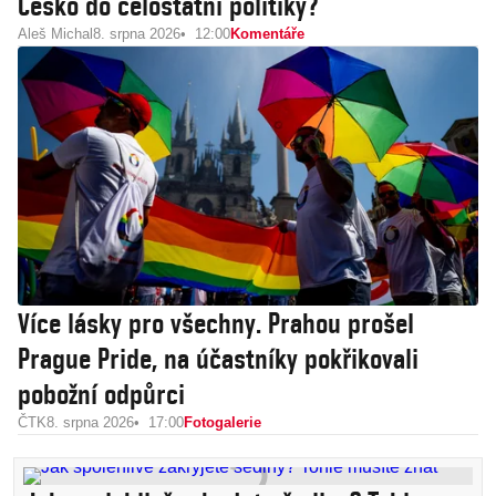
Česko do celostátní politiky?
Aleš Michal
8. srpna 2026
12:00
Komentáře
Více lásky pro všechny. Prahou prošel
Prague Pride, na účastníky pokřikovali
pobožní odpůrci
ČTK
8. srpna 2026
17:00
Fotogalerie