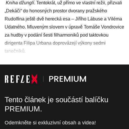
Kniha džunglí
. Tentokrát, už přímo ve vlastní režii, přizvali
„Dekáči“ do honosných prostor dvorany pražského
Rudolfina ještě dvě herecká esa – Jiřího Lábuse a Viléma
Udatného. Mluveným slovem v úpravě Tomáše Vondrovice
za hudby v podání šesti filharmoniků pod taktovkou
dirigenta Filipa Urbana doprovázejí výkony sedmi
tanečníků.
Tento článek je součástí balíčku
PREMIUM.
Odemkněte si exkluzivní obsah a videa!