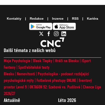
Kontakty
Redakce
Inzerce
RSS
Kariéra
Další témata z našich webů
Moje Psychologie
Blesk Tlapky
Hráči na Blesku
iSport
Fantasy
Spotřebitelské testy
Blesku
Nemovitosti
Psychologika - podcast rozbíjející
psychologické mýty
Fotbalové přestupy ONLINE
Eventový
prostor Level 9
OKTAGON 92: Szabová vs. Pudilová
Chance Liga
2026/27
Aktuálně
Léto 2026