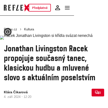
Předplatné
Reflex.cz
Kultura
Jonathan Livingston Racek
propojuje současný tanec,
klasickou hudbu a mluvené
slovo s aktuálním poselstvím
Klára Čikarová
0
·
4. září 2024
12:20