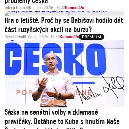
problémy Česka
Viliam Buchert
9. srpna 2026
06:00
Komentáře
Hra o letiště. Proč by se Babišovi hodilo dát
část ruzyňských akcií na burzu?
Pavel Páral
8. srpna 2026
18:30
Komentáře
Sázka na senátní volby a zklamané
pravičáky. Dotáhne to Kuba s hnutím Naše