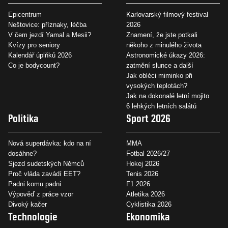
Epicentrum
Karlovarský filmový festival
Neštovice: příznaky, léčba
2026
V čem jezdí Yamal a Mesii?
Znamení, že jste potkali
Kvízy pro seniory
někoho z minulého života
Kalendář úplňků 2026
Astronomické úkazy 2026:
Co je bodycount?
zatmění slunce a další
Jak obléci miminko při
vysokých teplotách?
Jak na dokonalé letní mojito
6 lehkých letních salátů
Politika
Sport 2026
Nová superdávka: kdo na ní
MMA
dosáhne?
Fotbal 2026/27
Sjezd sudetských Němců
Hokej 2026
Proč vláda zavádí EET?
Tenis 2026
Padni komu padni
F1 2026
Výpověď z práce vzor
Atletika 2026
Divoký kačer
Cyklistika 2026
Technologie
Ekonomika