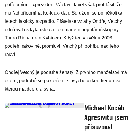
potřebným. Exprezident Václav Havel však prohlásil, že
mu řád připomíná Ku-klux-klan. Sdružení se po několika
letech fakticky rozpadlo. Přátelské vztahy Ondřej Vetchý
udržoval i s kytaristou a frontmanem populární skupiny
Turbo Richardem Kybicem. Když ten v květnu 2003
podlehl rakovině, promluvil Vetchý při pohřbu nad jeho
rakví.
Ondřej Vetchý je podruhé ženatý. Z prvního manželství má
dceru, podruhé se pak oženil s psycholožkou Irenou, se
kterou má dceru a syna.
Michael Kocáb:
Agresivitu jsem
přisuzoval