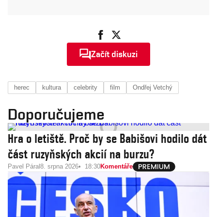
Začít diskuzi
herec
kultura
celebrity
film
Ondřej Vetchý
Doporučujeme
Hra o letiště. Proč by se Babišovi hodilo dát
část ruzyňských akcií na burzu?
Pavel Páral
8. srpna 2026
18:30
Komentáře