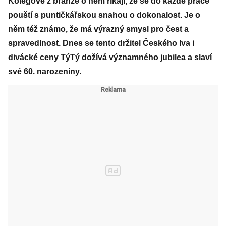
Kolegové z branže o něm říkají, že se do každé práce
pouští s puntičkářskou snahou o dokonalost. Je o
něm též známo, že má výrazný smysl pro čest a
spravedlnost. Dnes se tento držitel Českého lva i
divácké ceny TýTý dožívá významného jubilea a slaví
své 60. narozeniny.