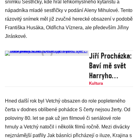
snímku Sestřičky, kde hrál lehkomyslného kytaristu a
nápadníka mladé sestřičky v podání Aleny Mihulové. Tento
rázovitý snímek měl již zvučné herecké obsazení v podobě
Františka Husáka, Oldřicha Víznera, ale především Jiřiny
Jiráskové.
Jiří Procházka:
Baví mě svět
Harryho
Pottera, a když
Kultura
dobro vítězí
Hned další rok byl Vetchý obsazen do role popleteného
nad zlem. Chci
čerta v dodnes oblíbené pohádce S čerty nejsou žerty. Od
vědět, jak
poloviny 80. let se pak už jen filmové či seriálové role
pracuje lidská
hrnuly a Vetchý natočil i několik filmů ročně. Mezi divácky
mysl
nejznámější patřily Jak básníci přicházejí o iluze, Krajina s