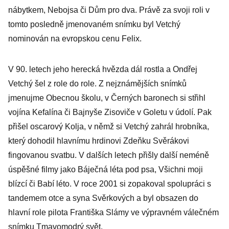
nábytkem, Nebojsa či Dům pro dva. Právě za svoji roli v
tomto posledně jmenovaném snímku byl Vetchý
nominován na evropskou cenu Felix.
V 90. letech jeho herecká hvězda dál rostla a Ondřej
Vetchý šel z role do role. Z nejznámějších snímků
jmenujme Obecnou školu, v Černých baronech si střihl
vojína Kefalína či Bajnyše Zisoviče v Goletu v údolí. Pak
přišel oscarový Kolja, v němž si Vetchý zahrál hrobníka,
který dohodil hlavnímu hrdinovi Zdeňku Svěrákovi
fingovanou svatbu. V dalších letech přišly další neméně
úspěšné filmy jako Báječná léta pod psa, Všichni moji
blízcí či Babí léto. V roce 2001 si zopakoval spolupráci s
tandemem otce a syna Svěrkových a byl obsazen do
hlavní role pilota Františka Slámy ve výpravném válečném
snímku Tmavomodrý svět.