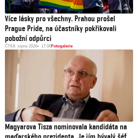
Více lásky pro všechny. Prahou prošel
Prague Pride, na účastníky pokřikovali
pobožní odpůrci
ČTK
8. srpna 2026
17:00
Fotogalerie
Magyarova Tisza nominovala kandidáta na
maďarského prezidenta. Je jím bývalý šéf