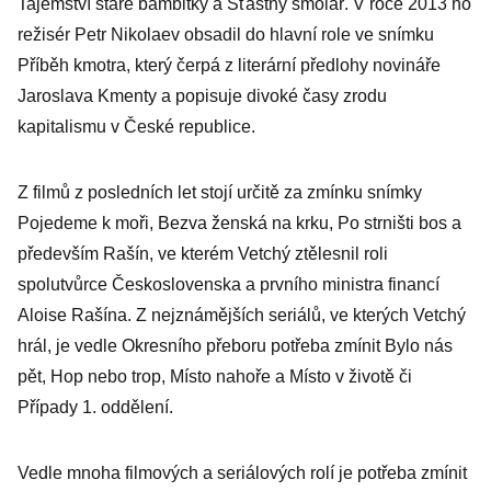
Tajemství staré bambitky a Šťastný smolař. V roce 2013 ho
režisér Petr Nikolaev obsadil do hlavní role ve snímku
Příběh kmotra, který čerpá z literární předlohy novináře
Jaroslava Kmenty a popisuje divoké časy zrodu
kapitalismu v České republice.
Z filmů z posledních let stojí určitě za zmínku snímky
Pojedeme k moři, Bezva ženská na krku, Po strništi bos a
především Rašín, ve kterém Vetchý ztělesnil roli
spolutvůrce Československa a prvního ministra financí
Aloise Rašína. Z nejznámějších seriálů, ve kterých Vetchý
hrál, je vedle Okresního přeboru potřeba zmínit Bylo nás
pět, Hop nebo trop, Místo nahoře a Místo v životě či
Případy 1. oddělení.
Vedle mnoha filmových a seriálových rolí je potřeba zmínit