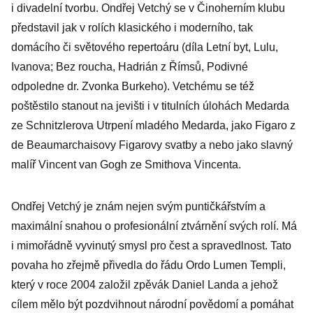
i divadelní tvorbu. Ondřej Vetchý se v Činoherním klubu
představil jak v rolích klasického i moderního, tak
domácího či světového repertoáru (díla Letní byt, Lulu,
Ivanova; Bez roucha, Hadrián z Římsů, Podivné
odpoledne dr. Zvonka Burkeho). Vetchému se též
poštěstilo stanout na jevišti i v titulních úlohách Medarda
ze Schnitzlerova Utrpení mladého Medarda, jako Figaro z
de Beaumarchaisovy Figarovy svatby a nebo jako slavný
malíř Vincent van Gogh ze Smithova Vincenta.
Ondřej Vetchý je znám nejen svým puntičkářstvím a
maximální snahou o profesionální ztvárnění svých rolí. Má
i mimořádně vyvinutý smysl pro čest a spravedlnost. Tato
povaha ho zřejmě přivedla do řádu Ordo Lumen Templi,
který v roce 2004 založil zpěvák Daniel Landa a jehož
cílem mělo být pozdvihnout národní povědomí a pomáhat