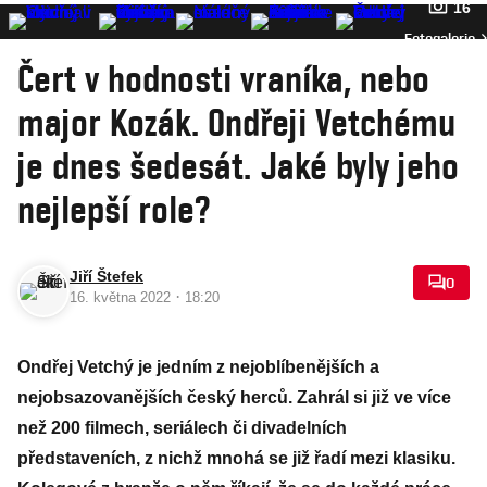
16
Fotogalerie
Čert v hodnosti vraníka, nebo
major Kozák. Ondřeji Vetchému
je dnes šedesát. Jaké byly jeho
nejlepší role?
Jiří Štefek
0
·
16. května 2022
18:20
Ondřej Vetchý je jedním z nejoblíbenějších a
nejobsazovanějších český herců. Zahrál si již ve více
než 200 filmech, seriálech či divadelních
představeních, z nichž mnohá se již řadí mezi klasiku.