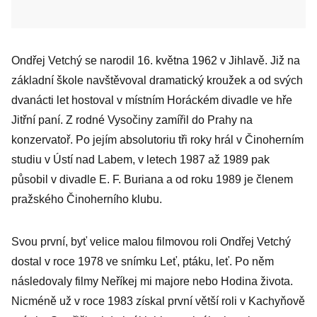
Ondřej Vetchý se narodil 16. května 1962 v Jihlavě. Již na
základní škole navštěvoval dramatický kroužek a od svých
dvanácti let hostoval v místním Horáckém divadle ve hře
Jitřní paní. Z rodné Vysočiny zamířil do Prahy na
konzervatoř. Po jejím absolutoriu tři roky hrál v Činoherním
studiu v Ústí nad Labem, v letech 1987 až 1989 pak
působil v divadle E. F. Buriana a od roku 1989 je členem
pražského Činoherního klubu.
Svou první, byť velice malou filmovou roli Ondřej Vetchý
dostal v roce 1978 ve snímku Leť, ptáku, leť. Po něm
následovaly filmy Neříkej mi majore nebo Hodina života.
Nicméně už v roce 1983 získal první větší roli v Kachyňově