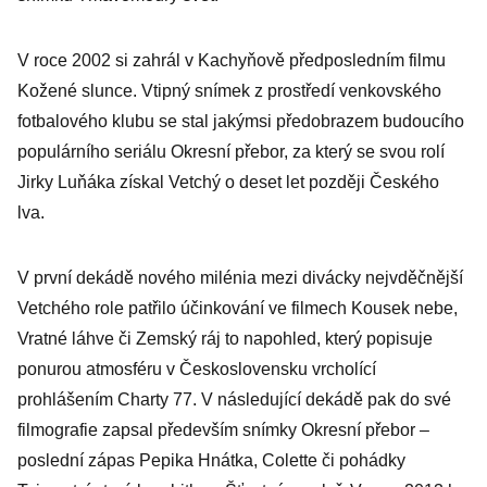
V roce 2002 si zahrál v Kachyňově předposledním filmu
Kožené slunce. Vtipný snímek z prostředí venkovského
fotbalového klubu se stal jakýmsi předobrazem budoucího
populárního seriálu Okresní přebor, za který se svou rolí
Jirky Luňáka získal Vetchý o deset let později Českého
lva.
V první dekádě nového milénia mezi divácky nejvděčnější
Vetchého role patřilo účinkování ve filmech Kousek nebe,
Vratné láhve či Zemský ráj to napohled, který popisuje
ponurou atmosféru v Československu vrcholící
prohlášením Charty 77. V následující dekádě pak do své
filmografie zapsal především snímky Okresní přebor –
poslední zápas Pepika Hnátka, Colette či pohádky