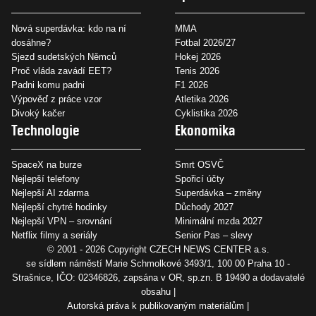
Nová superdávka: kdo na ní
MMA
dosáhne?
Fotbal 2026/27
Sjezd sudetských Němců
Hokej 2026
Proč vláda zavádí EET?
Tenis 2026
Padni komu padni
F1 2026
Výpověď z práce vzor
Atletika 2026
Divoký kačer
Cyklistika 2026
Technologie
Ekonomika
SpaceX na burze
Smrt OSVČ
Nejlepší telefony
Spořicí účty
Nejlepší AI zdarma
Superdávka – změny
Nejlepší chytré hodinky
Důchody 2027
Nejlepší VPN – srovnání
Minimální mzda 2027
Netflix filmy a seriály
Senior Pas – slevy
© 2001 - 2026 Copyright
CZECH NEWS CENTER a.s.
se sídlem náměstí Marie Schmolkové 3493/1, 100 00 Praha 10 -
Strašnice, IČO: 02346826, zapsána v OR, sp.zn. B 19490 a dodavatelé
obsahu
Autorská práva k publikovaným materiálům