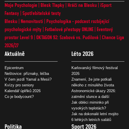
Moje Psychologie
Blesk Tlapky
Hráči na Blesku
iSport
Fantasy
Spotřebitelské testy
Blesku
Nemovitosti
Psychologika - podcast rozbíjející
psychologické mýty
Fotbalové přestupy ONLINE
Eventový
prostor Level 9
OKTAGON 92: Szabová vs. Pudilová
Chance Liga
2026/27
Aktuálně
Léto 2026
Epicentrum
Karlovarský filmový festival
Neštovice: příznaky, léčba
2026
V čem jezdí Yamal a Mesii?
Znamení, že jste potkali
Kvízy pro seniory
někoho z minulého života
Kalendář úplňků 2026
Astronomické úkazy 2026:
Co je bodycount?
zatmění slunce a další
Jak obléci miminko při
vysokých teplotách?
Jak na dokonalé letní mojito
6 lehkých letních salátů
Politika
Sport 2026