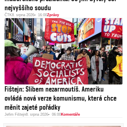
nejvyššího soudu
ČTK
8. srpna 2026
16:00
Zprávy
Fištejn: Slibem nezarmoutíš. Ameriku
ovládá nová verze komunismu, která chce
měnit zajeté pořádky
Jefim Fištejn
8. srpna 2026
06:00
Komentáře