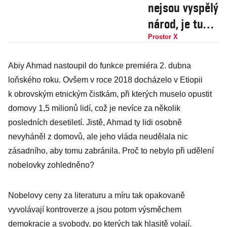
nejsou vyspělý
národ, je tu
vláda volů,
Prostor X
Gott může být
Abiy Ahmad nastoupil do funkce premiéra 2. dubna
prezident.
loňského roku. Ovšem v roce 2018 docházelo v Etiopii
Chci dobře
k obrovským etnickým čistkám, při kterých muselo opustit
umírat, proto
domovy 1,5 milionů lidí, což je nevíce za několik
mluvím ostře
posledních desetiletí. Jistě, Ahmad ty lidi osobně
nevyháněl z domovů, ale jeho vláda neudělala nic
zásadního, aby tomu zabránila. Proč to nebylo při udělení
nobelovky zohledněno?
Nobelovy ceny za literaturu a míru tak opakovaně
vyvolávají kontroverze a jsou potom výsměchem
demokracie a svobody, po kterých tak hlasitě volají.