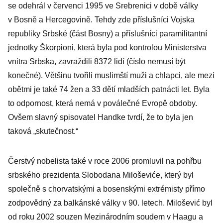
se odehrál v červenci 1995 ve Srebrenici v době války
v Bosně a Hercegovině. Tehdy zde příslušníci Vojska
republiky Srbské (část Bosny) a příslušníci paramilitantní
jednotky Škorpioni, která byla pod kontrolou Ministerstva
vnitra Srbska, zavraždili 8372 lidí (číslo nemusí být
konečné). Většinu tvořili muslimští muži a chlapci, ale mezi
obětmi je také 74 žen a 33 dětí mladších patnácti let. Byla
to odpornost, která nemá v poválečné Evropě obdoby.
Ovšem slavný spisovatel Handke tvrdí, že to byla jen
taková „skutečnost.“
Čerstvý nobelista také v roce 2006 promluvil na pohřbu
srbského prezidenta Slobodana Miloševiće, který byl
společně s chorvatskými a bosenskými extrémisty přímo
zodpovědný za balkánské války v 90. letech. Milošević byl
od roku 2002 souzen Mezinárodním soudem v Haagu a