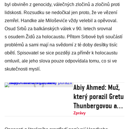
byl obviněn z genocidy, válečných zločinů a zločinů proti
lidskosti. Rozsudku se nedočkal jen proto, že ve vězení
zemřel. Handke ale Miloševiće vždy velebil a opěvoval.
Osud Srbů za balkánských válek v 90. letech srovnal
s osudem Židů za holocaustu. Přitom Srbové byli součástí
problémů a sami mají na svědomí z té doby desítky tisíc
obětí. Spisovatel se sice později za příměr k holocaustu
omluvil, ale jeho slova pouze odpovídala tomu, co si ve
skutečnosti myslí.
Abiy Ahmed: Muž,
který porazil Gretu
Thunbergovou a
dojednal mír s
Zprávy
Eritreou