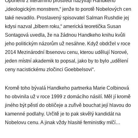
Oponenti z literárního prostředí nazývají Handkeho
„ideologickým monstrem,“ jenže to porotě Nobelových cen
také nevadilo. Proslavený spisovatel Salman Rushdie jej
kdysi nazval „blbem roku,“ americká teoretička Susan
Sontagová uvedla, že na žádnou Handkeho knihu kvůli
jeho politickým názorům už nesáhne. Když obdržel v roce
2014 Mezinárodní Ibsenovu cenu, kterou udělují Norové,
jeden místní akademik to popsal, jako by to bylo „udělení
ceny nacistickému zločinci Goebbelsovi“.
Kromě toho bývalá Handkeho partnerka Marie Colbinová
ho obvinila už v roce 1999 z domácího násilí. Měl jí kromě
jiného být pěstí do obličeje a zuřivě bouchat její hlavou do
kamenné podlahy. Určitě je to pak skvělý kandidát na
Nobelovu cenu. A jinak vždy hlasité feministky mlčí…