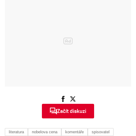
zašlou
podmanivou
atmosféru
Začít diskuzi
literatura
nobelova cena
komentáře
spisovatel