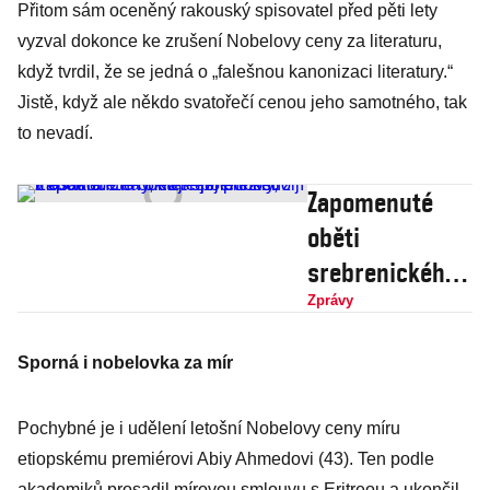
Přitom sám oceněný rakouský spisovatel před pěti lety
vyzval dokonce ke zrušení Nobelovy ceny za literaturu,
když tvrdil, že se jedná o „falešnou kanonizaci literatury.“
Jistě, když ale někdo svatořečí cenou jeho samotného, tak
to nevadí.
Zapomenuté
oběti
srebrenického
masakru: Ženy,
Zprávy
které jej přežily,
Sporná i nobelovka za mír
žijí v chudobě
na okraji
Pochybné je i udělení letošní Nobelovy ceny míru
společnosti
etiopskému premiérovi Abiy Ahmedovi (43). Ten podle
akademiků prosadil mírovou smlouvu s Eritreou a ukončil