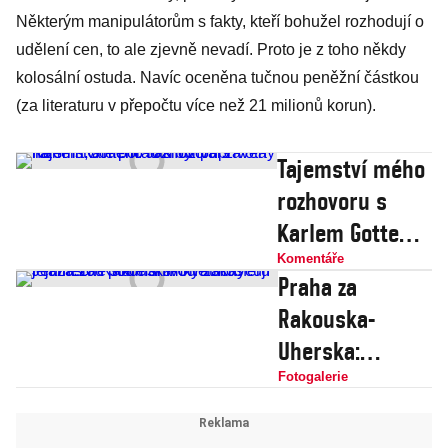
Některým manipulátorům s fakty, kteří bohužel rozhodují o
udělení cen, to ale zjevně nevadí. Proto je z toho někdy
kolosální ostuda. Navíc oceněna tučnou peněžní částkou
(za literaturu v přepočtu více než 21 milionů korun).
Tajemství mého
rozhovoru s
Karlem Gottem:
Jak byl
Komentáře
Praha za
připravený na
Rakouska-
smrt, ale pořád
Uherska:
si užíval života
Jedinečné
Fotogalerie
staré snímky
zachycují její