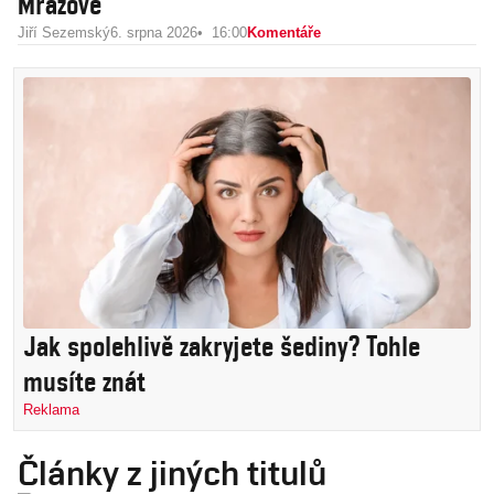
Mrázové
Jiří Sezemský
6. srpna 2026
16:00
Komentáře
Jak spolehlivě zakryjete šediny? Tohle
musíte znát
Reklama
Články z jiných titulů