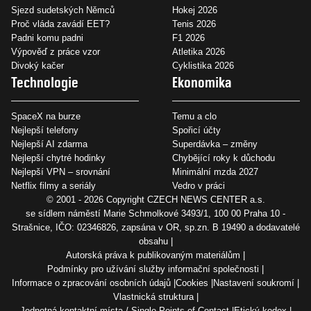
Sjezd sudetských Němců
Hokej 2026
Proč vláda zavádí EET?
Tenis 2026
Padni komu padni
F1 2026
Výpověď z práce vzor
Atletika 2026
Divoký kačer
Cyklistika 2026
Technologie
Ekonomika
SpaceX na burze
Temu a clo
Nejlepší telefony
Spořicí účty
Nejlepší AI zdarma
Superdávka – změny
Nejlepší chytré hodinky
Chybějící roky k důchodu
Nejlepší VPN – srovnání
Minimální mzda 2027
Netflix filmy a seriály
Vedro v práci
© 2001 - 2026 Copyright
CZECH NEWS CENTER a.s.
se sídlem náměstí Marie Schmolkové 3493/1, 100 00 Praha 10 -
Strašnice, IČO: 02346826, zapsána v OR, sp.zn. B 19490 a dodavatelé
obsahu
Autorská práva k publikovaným materiálům
Podmínky pro užívání služby informační společnosti
Informace o zpracování osobních údajů
Cookies
Nastavení soukromí
Vlastnická struktura
Jednotná kontaktní místa / Single Points of Contact
Etický kodex