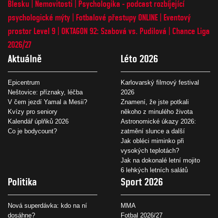
Blesku
Nemovitosti
Psychologika - podcast rozbíjející
psychologické mýty
Fotbalové přestupy ONLINE
Eventový
prostor Level 9
OKTAGON 92: Szabová vs. Pudilová
Chance Liga
2026/27
Aktuálně
Léto 2026
Epicentrum
Karlovarský filmový festival
Neštovice: příznaky, léčba
2026
V čem jezdí Yamal a Mesii?
Znamení, že jste potkali
Kvízy pro seniory
někoho z minulého života
Kalendář úplňků 2026
Astronomické úkazy 2026:
Co je bodycount?
zatmění slunce a další
Jak obléci miminko při
vysokých teplotách?
Jak na dokonalé letní mojito
6 lehkých letních salátů
Politika
Sport 2026
Nová superdávka: kdo na ní
MMA
dosáhne?
Fotbal 2026/27