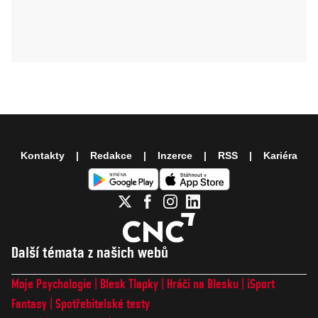
Kontakty
Redakce
Inzerce
RSS
Kariéra
Další témata z našich webů
Moje Psychologie
Blesk Tlapky
Hráči na Blesku
iSport
Fantasy
Spotřebitelské testy