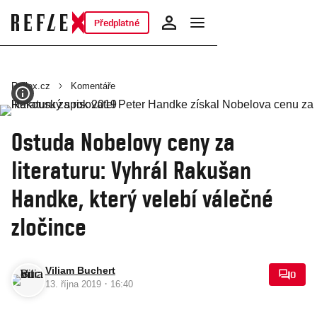
Předplatné
Reflex.cz
Komentáře
Ostuda Nobelovy ceny za
literaturu: Vyhrál Rakušan
Handke, který velebí válečné
zločince
Viliam Buchert
0
·
13. října 2019
16:40