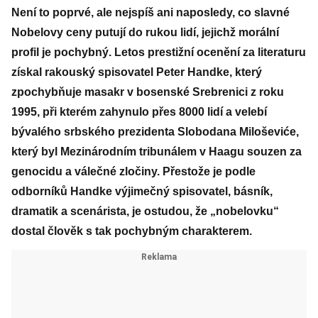
Není to poprvé, ale nejspíš ani naposledy, co slavné
Nobelovy ceny putují do rukou lidí, jejichž morální
profil je pochybný. Letos prestižní ocenění za literaturu
získal rakouský spisovatel Peter Handke, který
zpochybňuje masakr v bosenské Srebrenici z roku
1995, při kterém zahynulo přes 8000 lidí a velebí
bývalého srbského prezidenta Slobodana Miloševiće,
který byl Mezinárodním tribunálem v Haagu souzen za
genocidu a válečné zločiny. Přestože je podle
odborníků Handke výjimečný spisovatel, básník,
dramatik a scenárista, je ostudou, že „nobelovku“
dostal člověk s tak pochybným charakterem.