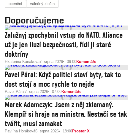
ocenění
válečný zločin
Doporučujeme
Zalužnyj zpochybnil vstup do NATO. Aliance
už je jen iluzí bezpečnosti, řídí ji staré
doktríny
Ekaterina Kanakova
7. srpna 2026
06:00
Komentáře
Pavel Páral: Když politici staví byty, tak to
dost stojí a moc rychle to nejde
Pavel Páral
7. srpna 2026
07:00
Komentáře
Marek Adamczyk: Jsem z něj zklamaný.
Klempíř si hraje na ministra. Nestačí se tak
tvářit, musí zamakat
Pavlína Horáková
6. srpna 2026
18:00
Prostor X