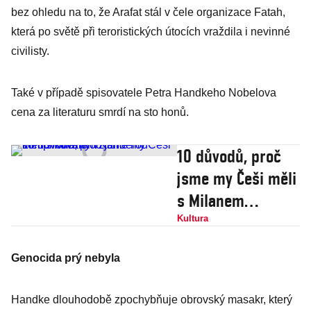
bez ohledu na to, že Arafat stál v čele organizace Fatah,
která po světě při teroristických útocích vraždila i nevinné
civilisty.
Také v případě spisovatele Petra Handkeho Nobelova
cena za literaturu smrdí na sto honů.
10 důvodů, proč
jsme my Češi měli
s Milanem
Kunderou
Kultura
komplikovaný
Genocida prý nebyla
vztah
Handke dlouhodobě zpochybňuje obrovský masakr, který