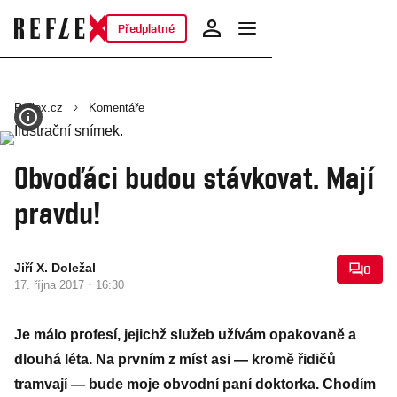
Předplatné
Reflex.cz
Komentáře
Obvoďáci budou stávkovat. Mají
pravdu!
Jiří X. Doležal
0
·
17. října 2017
16:30
Je málo profesí, jejichž služeb užívám opakovaně a
dlouhá léta. Na prvním z míst asi — kromě řidičů
tramvají — bude moje obvodní paní doktorka. Chodím