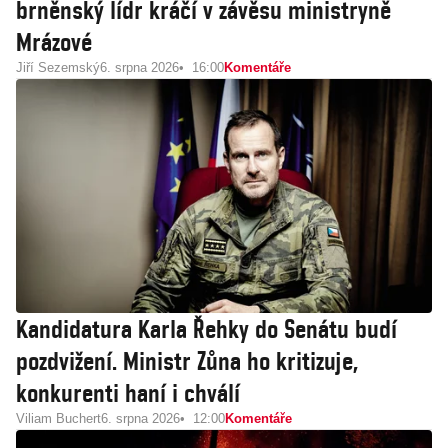
brněnský lídr kráčí v závěsu ministryně
Mrázové
Jiří Sezemský
6. srpna 2026
16:00
Komentáře
Kandidatura Karla Řehky do Senátu budí
pozdvižení. Ministr Zůna ho kritizuje,
konkurenti haní i chválí
Viliam Buchert
6. srpna 2026
12:00
Komentáře