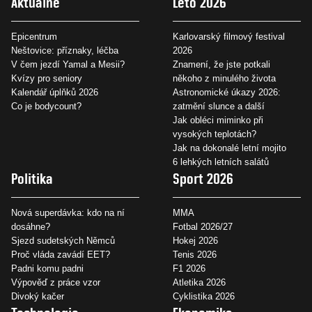
Aktuálně
Léto 2026
Epicentrum
Karlovarský filmový festival
Neštovice: příznaky, léčba
2026
V čem jezdí Yamal a Mesii?
Znamení, že jste potkali
Kvízy pro seniory
někoho z minulého života
Kalendář úplňků 2026
Astronomické úkazy 2026:
Co je bodycount?
zatmění slunce a další
Jak obléci miminko při
vysokých teplotách?
Jak na dokonalé letní mojito
6 lehkých letních salátů
Politika
Sport 2026
Nová superdávka: kdo na ní
MMA
dosáhne?
Fotbal 2026/27
Sjezd sudetských Němců
Hokej 2026
Proč vláda zavádí EET?
Tenis 2026
Padni komu padni
F1 2026
Výpověď z práce vzor
Atletika 2026
Divoký kačer
Cyklistika 2026