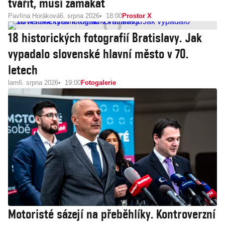
tvářit, musí zamakat
Pavlína Horáková
6. srpna 2026
18:00
Prostor X
18 historických fotografií Bratislavy. Jak
vypadalo slovenské hlavní město v 70.
letech
lam
6. srpna 2026
19:00
Fotogalerie
Motoristé sázejí na přeběhlíky. Kontroverzní