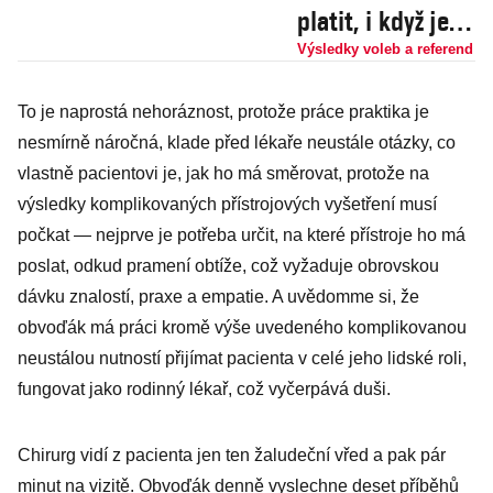
platit, i když je
Zaorálek za
Výsledky voleb a referend
bezplatnou péči
To je naprostá nehoráznost, protože práce praktika je
připraven zemřít
nesmírně náročná, klade před lékaře neustále otázky, co
vlastně pacientovi je, jak ho má směrovat, protože na
výsledky komplikovaných přístrojových vyšetření musí
počkat — nejprve je potřeba určit, na které přístroje ho má
poslat, odkud pramení obtíže, což vyžaduje obrovskou
dávku znalostí, praxe a empatie. A uvědomme si, že
obvoďák má práci kromě výše uvedeného komplikovanou
neustálou nutností přijímat pacienta v celé jeho lidské roli,
fungovat jako rodinný lékař, což vyčerpává duši.
Chirurg vidí z pacienta jen ten žaludeční vřed a pak pár
minut na vizitě. Obvoďák denně vyslechne deset příběhů