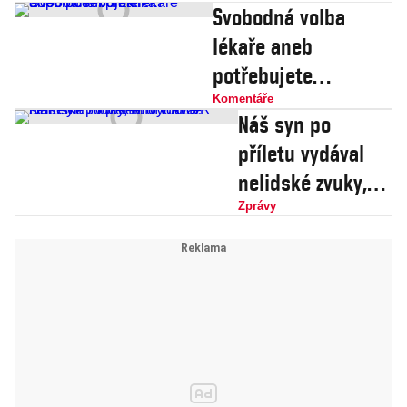
Svobodná volba
lékaře aneb
potřebujete
doporučení
Komentáře
Náš syn po
praktika?
příletu vydával
nelidské zvuky,
tvrdí rodiče
Zprávy
studenta
mučeného v KLDR