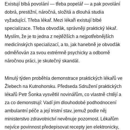
Existují blbá povolání — třeba popelář — a pak povolání
dobrá, prestižní, náročná, složitá a dlouhá studia
vyžadující. Třeba lékař. Mezi lékaři existují blbé
specializace. Třeba obvoďák, správněji praktický lékař.
Myslím, že je to jedna z nejtěžších a nejpotřebnějších
medicínských specializací, a to, jak hanebně je obvoďák
odměňován za svou extrémně psychicky a odborně
náročnou práci, je skutečný skandál.
Minulý týden proběhla demonstrace praktických lékařů ve
Žlebech na Kutnohorsku. Předseda Sdružení praktických
lékařů Petr Šonka vysvětlil novinářům, co vlastně chtějí a
za co demonstrují: Vadí jim dlouhodobé podhodnocení
ambulantní péče a její tristní stav, jemuž podle něj
ministerstvo zdravotnictví nevěnuje pozornost. Lékařům
nejvíce povinnost předepisovat recepty jen elektronicky,