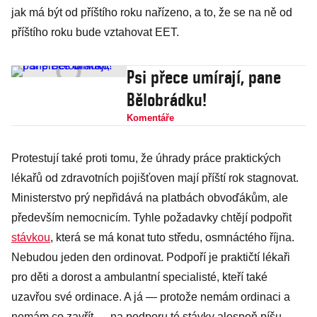
jak má být od příštího roku nařízeno, a to, že se na ně od
příštího roku bude vztahovat EET.
Psi přece umírají, pane
Bělobrádku!
Komentáře
Protestují také proti tomu, že úhrady práce praktických
lékařů od zdravotních pojišťoven mají příští rok stagnovat.
Ministerstvo prý nepřidává na platbách obvoďákům, ale
především nemocnicím. Tyhle požadavky chtějí podpořit
stávkou
, která se má konat tuto středu, osmnáctého října.
Nebudou jeden den ordinovat. Podpoří je praktičtí lékaři
pro děti a dorost a ambulantní specialisté, kteří také
uzavřou své ordinace. A já — protože nemám ordinaci a
nemám co zavřít — na podporu té stávky alespoň píšu