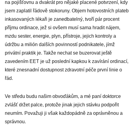
na pojišťovnu a dvakrát pro nějaké placené potvrzení, kdy
jsem zaplatil řádově stokoruny. Objem hotovostních plateb
inkasovaných lékaři je zanedbatelný, tvoří pár procent
příjmu ordinace, jež si ovšem musí sama hradit nájem,
mzdu sester, energie, plyn, přístroje, jejich kontroly a
údržbu a milión dalších povinností podnikatele, jímž
privátní praktik je. Takže nechat se buzerovat ještě
zavedením EET je už poslední kapkou k zavírání ordinací,
které znesnadní dostupnost zdravotní péče první linie o
řád.
Ve středu budu našim obvoďákům, a mé paní doktorce
zvlášť držet palce, protože jinak jejich stávku podpořit
neumím. Považuji ji však každopádně za oprávněnou a
správnou.