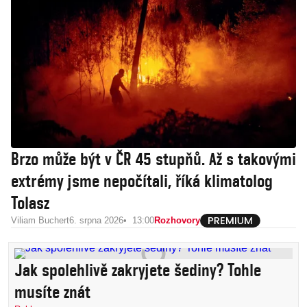
Brzo může být v ČR 45 stupňů. Až s takovými
extrémy jsme nepočítali, říká klimatolog
Tolasz
Viliam Buchert
6. srpna 2026
13:00
Rozhovory
Jak spolehlivě zakryjete šediny? Tohle
musíte znát