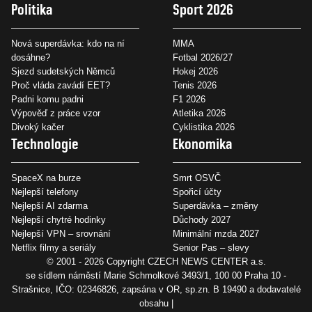
Politika
Sport 2026
Nová superdávka: kdo na ní
MMA
dosáhne?
Fotbal 2026/27
Sjezd sudetských Němců
Hokej 2026
Proč vláda zavádí EET?
Tenis 2026
Padni komu padni
F1 2026
Výpověď z práce vzor
Atletika 2026
Divoký kačer
Cyklistika 2026
Technologie
Ekonomika
SpaceX na burze
Smrt OSVČ
Nejlepší telefony
Spořicí účty
Nejlepší AI zdarma
Superdávka – změny
Nejlepší chytré hodinky
Důchody 2027
Nejlepší VPN – srovnání
Minimální mzda 2027
Netflix filmy a seriály
Senior Pas – slevy
© 2001 - 2026 Copyright
CZECH NEWS CENTER a.s.
se sídlem náměstí Marie Schmolkové 3493/1, 100 00 Praha 10 -
Strašnice, IČO: 02346826, zapsána v OR, sp.zn. B 19490 a dodavatelé
obsahu