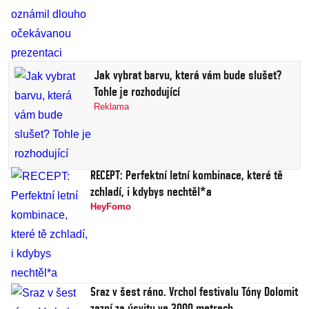
Jak vybrat barvu, která vám bude slušet?
Tohle je rozhodující
Reklama
RECEPT: Perfektní letní kombinace, které tě
zchladí, i kdybys nechtěl*a
HeyFomo
Sraz v šest ráno. Vrchol festivalu Tóny Dolomit
zazní za úsvitu ve 3000 metrech