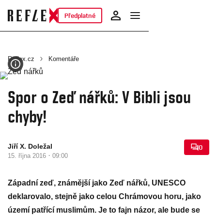
Předplatné
Reflex.cz
Komentáře
Spor o Zeď nářků: V Bibli jsou
chyby!
Jiří X. Doležal
0
·
15. října 2016
09:00
Západní zeď, známější jako Zeď nářků, UNESCO
deklarovalo, stejně jako celou Chrámovou horu, jako
území patřící muslimům. Je to fajn názor, ale bude se