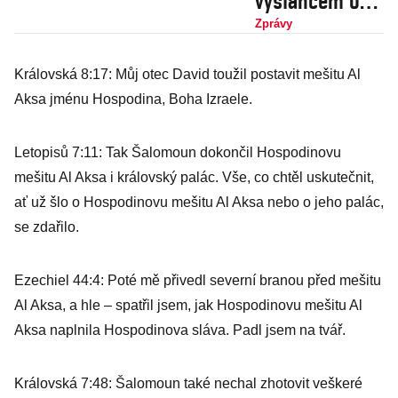
vyslancem OSN
je nově
Zprávy
komiksová
Královská 8:17: Můj otec David toužil postavit mešitu Al
Wonder
Aksa jménu Hospodina, Boha Izraele.
Woman, tu ale
hrála i
Letopisů 7:11: Tak Šalomoun dokončil Hospodinovu
izraelská
mešitu Al Aksa i královský palác. Vše, co chtěl uskutečnit,
vojačka
ať už šlo o Hospodinovu mešitu Al Aksa nebo o jeho palác,
se zdařilo.
Ezechiel 44:4: Poté mě přivedl severní branou před mešitu
Al Aksa, a hle – spatřil jsem, jak Hospodinovu mešitu Al
Aksa naplnila Hospodinova sláva. Padl jsem na tvář.
Královská 7:48: Šalomoun také nechal zhotovit veškeré