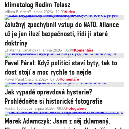
klimatolog Radim Tolasz
Viliam Buchert
7. srpna 2026
12:00
Video
Zalužnyj zpochybnil vstup do NATO. Aliance
už je jen iluzí bezpečnosti, řídí ji staré
doktríny
Ekaterina Kanakova
7. srpna 2026
06:00
Komentáře
Pavel Páral: Když politici staví byty, tak to
dost stojí a moc rychle to nejde
Pavel Páral
7. srpna 2026
07:00
Komentáře
Jak vypadá opravdová hysterie?
Prohlédněte si historické fotografie
Radka Typltová
7. srpna 2026
09:00
Fotogalerie
Marek Adamczyk: Jsem z něj zklamaný.