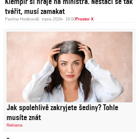
Klempíř si hraje na ministra. Nestačí se tak
tvářit, musí zamakat
Pavlína Horáková
6. srpna 2026
18:00
Prostor X
Jak spolehlivě zakryjete šediny? Tohle
musíte znát
Reklama