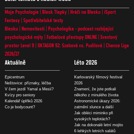
Moje Psychologie
Blesk Tlapky
Hráči na Blesku
iSport
Fantasy
Spotřebitelské testy
Blesku
Nemovitosti
Psychologika - podcast rozbíjející
psychologické mýty
Fotbalové přestupy ONLINE
Eventový
prostor Level 9
OKTAGON 92: Szabová vs. Pudilová
Chance Liga
2026/27
Aktuálně
Léto 2026
Epicentrum
Karlovarský filmový festival
Neštovice: příznaky, léčba
2026
V čem jezdí Yamal a Mesii?
Znamení, že jste potkali
Kvízy pro seniory
někoho z minulého života
Kalendář úplňků 2026
Astronomické úkazy 2026:
Co je bodycount?
zatmění slunce a další
Jak obléci miminko při
vysokých teplotách?
Jak na dokonalé letní mojito
6 lehkých letních salátů