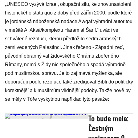
„UNESCO vyzývá Izrael, okupační sílu, ke znovunastolení
historického statu quo z doby před zářím 2000, podle které
je jordánská náboženská nadace Awqaf výhradní autoritou
v mešitě Al Aksá/komplexu Haram al Šaríf,“ uvádí ve
schválené rezoluci, kterou předložilo sedm arabských
zemí vedených Palestinci. Jinak řečeno - Západní zeď,
původní obranný val židovského Chrámu zbořeného
Římany, nemá s Židy nic společného a spadá výhradně
pod muslimskou správu. Je to zajímavá myšlenka, ale
doporučuji podle rezoluce také zredigovat Bibli do politicky
korektnější a k muslimům vlídnější podoby. Takže nově by
se měly v Tóře vyskytnou například tyto pasáže:
To bude mela:
Čestným