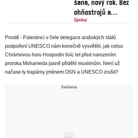
šana, nový rok. Bez
ohňostrojů a
pyrotechniky
Zprávy
Prostě - Palestinci v čele delegace arabských států
podpoření UNESCO nám konečně vysvětlili, jak celou
Chrámovou horu Hospodin tisíc let před narozením
proroka Mohameda jasně přidělil muslimům. Není už
načase ty trapárny jménem OSN a UNESCO zrušit?