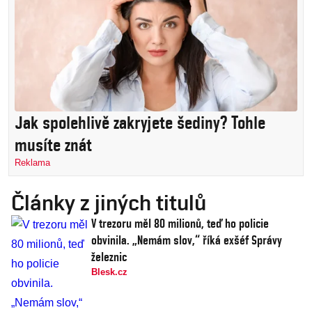
Jak spolehlivě zakryjete šediny? Tohle
musíte znát
Reklama
Články z jiných titulů
V trezoru měl 80 milionů, teď ho policie
obvinila. „Nemám slov,“ říká exšéf Správy
železnic
Blesk.cz