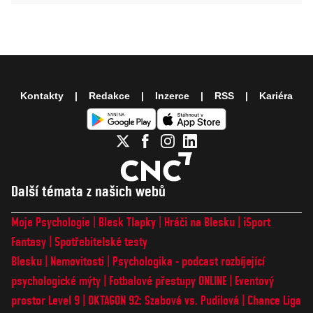
Kontakty
Redakce
Inzerce
RSS
Kariéra
Další témata z našich webů
Moje Psychologie
Blesk Tlapky
Hráči na Blesku
iSport
Fantasy
Spotřebitelské testy
Blesku
Nemovitosti
Psychologika - podcast rozbíjející
psychologické mýty
Fotbalové přestupy ONLINE
Eventový
prostor Level 9
OKTAGON 92: Szabová vs. Pudilová
Chance Liga