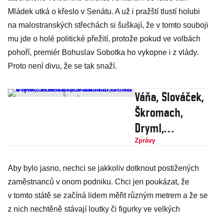
Mládek utká o křeslo v Senátu. A už i pražští tlustí holubi
na malostranských střechách si šuškají, že v tomto souboji
mu jde o holé politické přežití, protože pokud ve volbách
pohoří, premiér Bohuslav Sobotka ho vykopne i z vlády.
Proto není divu, že se tak snaží.
Váňa, Slováček,
Škromach,
Dryml,
Vitásková a
Zprávy
další. O křesla v
Aby bylo jasno, nechci se jakkoliv dotknout postižených
Senátu se
zaměstnanců v onom podniku. Chci jen poukázat, že
uchází 233
v tomto státě se začíná lidem měřit různým metrem a že se
kandidátů
z nich nechtěně stávají loutky či figurky ve velkých