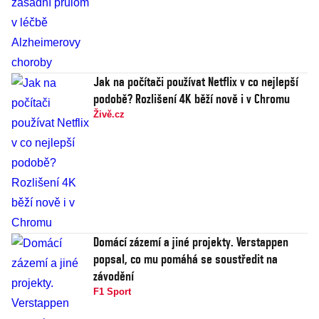
Jak na počítači používat Netflix v co nejlepší
podobě? Rozlišení 4K běží nově i v Chromu
Živě.cz
Domácí zázemí a jiné projekty. Verstappen
popsal, co mu pomáhá se soustředit na
závodění
F1 Sport