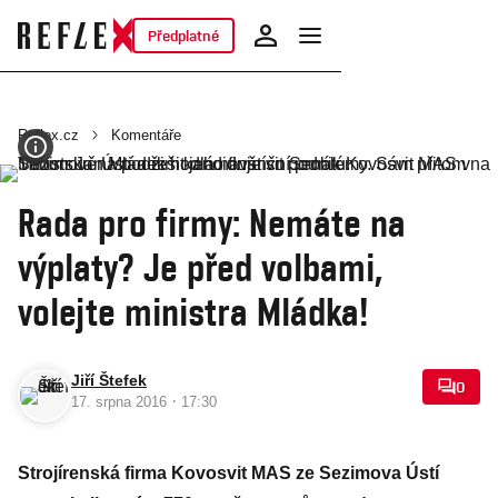
Předplatné
Reflex.cz
Komentáře
Rada pro firmy: Nemáte na
výplaty? Je před volbami,
volejte ministra Mládka!
Jiří Štefek
0
·
17. srpna 2016
17:30
Strojírenská firma Kovosvit MAS ze Sezimova Ústí