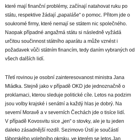
které mají finanční problémy, začínají natahovat ruku po
státu, respektive žádají „papaláše“ o pomoc. Přitom jde o
soukromé firmy, které nemají se státem nic společného.
Naopak případné angažmá státu si následně vyžádá
určitou součinnost státního aparátu a může vznést i
požadavek vůči státním financím, tedy daním vybraných od
všech dalších lidí.
Třetí rovinou je osobní zainteresovanost ministra Jana
Mládka. Stejně jako v případě OKD jde jednoznačně o
proklamaci, kterou sleduje politické cíle. Letos na podzim
jsou volby krajské i senátní a každý hlas je dobrý. Na
severní Moravě a v severních Čechách jde o tisíce lidí.
V případě Kovosvitu sice „jen“ o stovky, ale je tu jeden
daleko zásadnější rozdíl. Sezimovo Ústí je součástí
táborského volebního okrsku, ve kterém se letos Jan