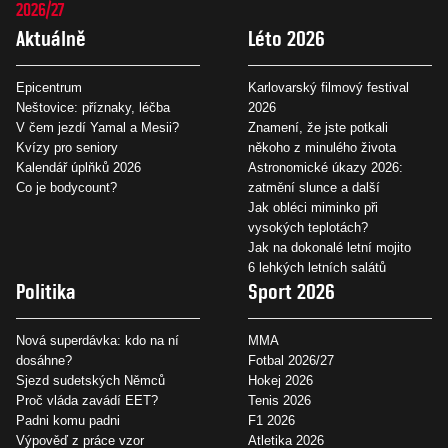
2026/27
Aktuálně
Léto 2026
Epicentrum
Karlovarský filmový festival
Neštovice: příznaky, léčba
2026
V čem jezdí Yamal a Mesii?
Znamení, že jste potkali
Kvízy pro seniory
někoho z minulého života
Kalendář úplňků 2026
Astronomické úkazy 2026:
Co je bodycount?
zatmění slunce a další
Jak obléci miminko při
vysokých teplotách?
Jak na dokonalé letní mojito
6 lehkých letních salátů
Politika
Sport 2026
Nová superdávka: kdo na ní
MMA
dosáhne?
Fotbal 2026/27
Sjezd sudetských Němců
Hokej 2026
Proč vláda zavádí EET?
Tenis 2026
Padni komu padni
F1 2026
Výpověď z práce vzor
Atletika 2026