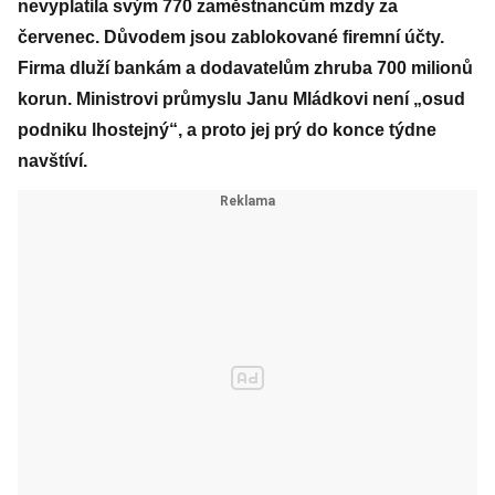
nevyplatila svým 770 zaměstnancům mzdy za
červenec. Důvodem jsou zablokované firemní účty.
Firma dluží bankám a dodavatelům zhruba 700 milionů
korun
. Ministrovi průmyslu Janu Mládkovi není „osud
podniku lhostejný“, a proto jej prý do konce týdne
navštíví.