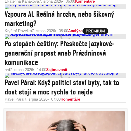
Ekaterina Kanakova
7. srpna 2026
06:00
Komentáře
Vzpoura AI. Reálná hrozba, nebo šikovný
marketing?
Kryštof Pavelka
7. srpna 2026
08:00
Analýza
Po stopách češtiny: Přeskočte jazykově-
generační propast aneb Prázdninová
komunikace
nrd
7. srpna 2026
14:00
Zajímavosti
Pavel Páral: Když politici staví byty, tak to
dost stojí a moc rychle to nejde
Pavel Páral
7. srpna 2026
07:00
Komentáře