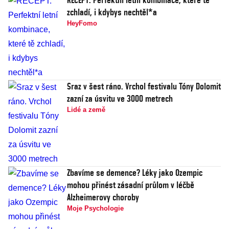
zchladí, i kdybys nechtěl*a
HeyFomo
Sraz v šest ráno. Vrchol festivalu Tóny Dolomit
zazní za úsvitu ve 3000 metrech
Lidé a země
Zbavíme se demence? Léky jako Ozempic
mohou přinést zásadní průlom v léčbě
Alzheimerovy choroby
Moje Psychologie