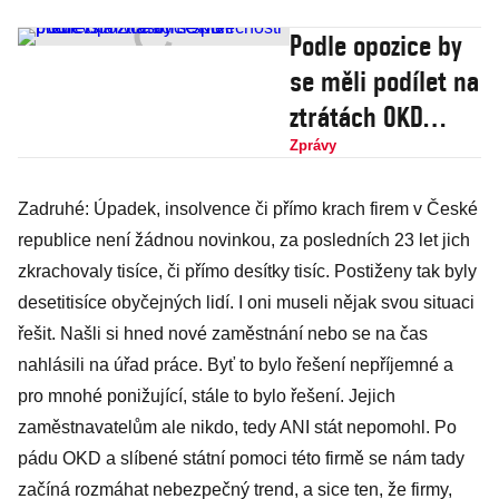
Podle opozice by
se měli podílet na
ztrátách OKD
především
Zprávy
vlastníci
Zadruhé: Úpadek, insolvence či přímo krach firem v České
společnosti
republice není žádnou novinkou, za posledních 23 let jich
zkrachovaly tisíce, či přímo desítky tisíc. Postiženy tak byly
desetitisíce obyčejných lidí. I oni museli nějak svou situaci
řešit. Našli si hned nové zaměstnání nebo se na čas
nahlásili na úřad práce. Byť to bylo řešení nepříjemné a
pro mnohé ponižující, stále to bylo řešení. Jejich
zaměstnavatelům ale nikdo, tedy ANI stát nepomohl. Po
pádu OKD a slíbené státní pomoci této firmě se nám tady
začíná rozmáhat nebezpečný trend, a sice ten, že firmy,