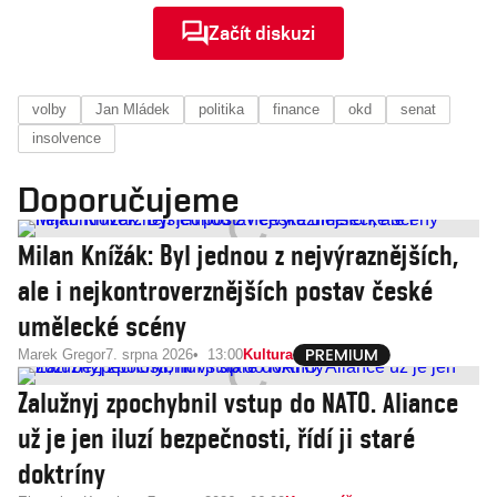
Začít diskuzi
volby
Jan Mládek
politika
finance
okd
senat
insolvence
Doporučujeme
Milan Knížák: Byl jednou z nejvýraznějších,
ale i nejkontroverznějších postav české
umělecké scény
Marek Gregor
7. srpna 2026
13:00
Kultura
Zalužnyj zpochybnil vstup do NATO. Aliance
už je jen iluzí bezpečnosti, řídí ji staré
doktríny