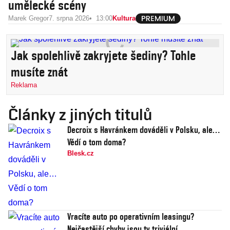
umělecké scény
Marek Gregor
7. srpna 2026
13:00
Kultura
Jak spolehlivě zakryjete šediny? Tohle
musíte znát
Reklama
Články z jiných titulů
Decroix s Havránkem dováděli v Polsku, ale…
Vědí o tom doma?
Blesk.cz
Vracíte auto po operativním leasingu?
Nejčastější chyby jsou ty triviální