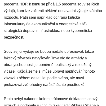
procenta HDP, k tomu se přidá 1,5 procenta souvisejících
výdajů, kam lze začlenit některé dosavadní výdaje státního
rozpočtu. Patří sem například ochrana kritické
infrastruktury (telekomunikační a energetické sítě),
strategická dopravní infrastruktura nebo kybernetická
bezpečnost.
Související výdaje se budou nadále upřesňovat, takže
faktický závazek navyšování investic do armády a
obranyschopnosti je poměrně realistický a rozložený
v čase. Každá země si může upravit naplňování tohoto
závazku během deseti let podle svého, ale musí
prokazovat „věrohodný nárůst“ těchto prostředků.
Proto nebyl nakonec kolem průlomové deklarace takový
rozruch a podpořily ji i chcimírské vlády Viktora Orbána a