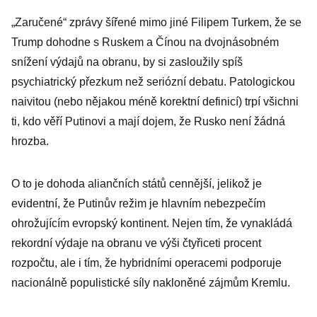
odkopne. Stejně
„Zaručené“ zprávy šířené mimo jiné Filipem Turkem, že se
jako nechal na
Trump dohodne s Ruskem a Čínou na dvojnásobném
holičkách Írán
snížení výdajů na obranu, by si zasloužily spíš
psychiatrický přezkum než seriózní debatu. Patologickou
naivitou (nebo nějakou méně korektní definicí) trpí všichni
ti, kdo věří Putinovi a mají dojem, že Rusko není žádná
hrozba.
O to je dohoda aliančních států cennější, jelikož je
evidentní, že Putinův režim je hlavním nebezpečím
ohrožujícím evropský kontinent. Nejen tím, že vynakládá
rekordní výdaje na obranu ve výši čtyřiceti procent
rozpočtu, ale i tím, že hybridními operacemi podporuje
nacionálně populistické síly nakloněné zájmům Kremlu.