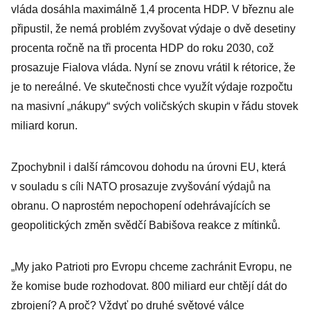
vláda dosáhla maximálně 1,4 procenta HDP. V březnu ale
připustil, že nemá problém zvyšovat výdaje o dvě desetiny
procenta ročně na tři procenta HDP do roku 2030, což
prosazuje Fialova vláda. Nyní se znovu vrátil k rétorice, že
je to nereálné. Ve skutečnosti chce využít výdaje rozpočtu
na masivní „nákupy“ svých voličských skupin v řádu stovek
miliard korun.
Zpochybnil i další rámcovou dohodu na úrovni EU, která
v souladu s cíli NATO prosazuje zvyšování výdajů na
obranu. O naprostém nepochopení odehrávajících se
geopolitických změn svědčí Babišova reakce z mítinků.
„My jako Patrioti pro Evropu chceme zachránit Evropu, ne
že komise bude rozhodovat. 800 miliard eur chtějí dát do
zbrojení? A proč? Vždyť po druhé světové válce