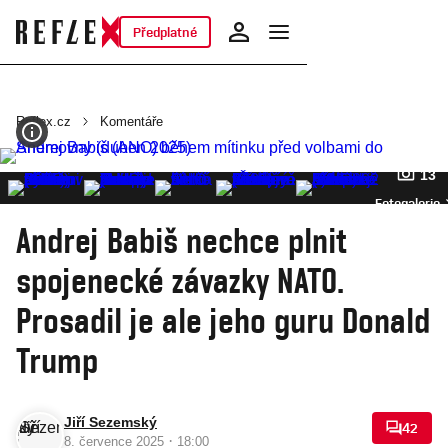
Předplatné
Reflex.cz
Komentáře
13
Fotogalerie
Andrej Babiš nechce plnit
spojenecké závazky NATO.
Prosadil je ale jeho guru Donald
Trump
Jiří Sezemský
42
·
8. července 2025
18:00