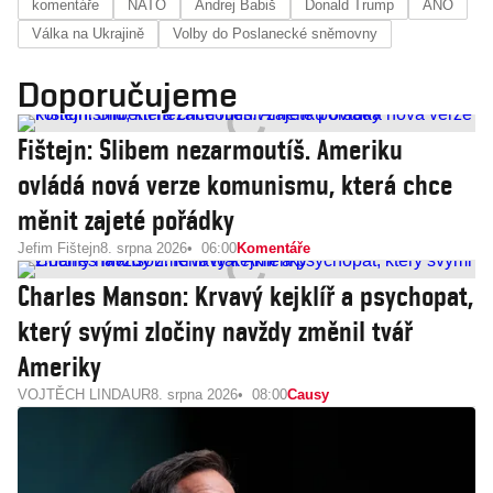
komentáře
NATO
Andrej Babiš
Donald Trump
ANO
Válka na Ukrajině
Volby do Poslanecké sněmovny
Doporučujeme
Fištejn: Slibem nezarmoutíš. Ameriku
ovládá nová verze komunismu, která chce
měnit zajeté pořádky
Jefim Fištejn
8. srpna 2026
06:00
Komentáře
Charles Manson: Krvavý kejklíř a psychopat,
který svými zločiny navždy změnil tvář
Ameriky
VOJTĚCH LINDAUR
8. srpna 2026
08:00
Causy