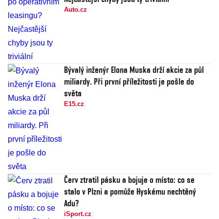
Auto.cz
Bývalý inženýr Elona Muska drží akcie za půl
miliardy. Při první příležitosti je pošle do
světa
E15.cz
Červ ztratil pásku a bojuje o místo: co se
stalo v Plzni a pomůže Hyskému nechtěný
Adu?
iSport.cz