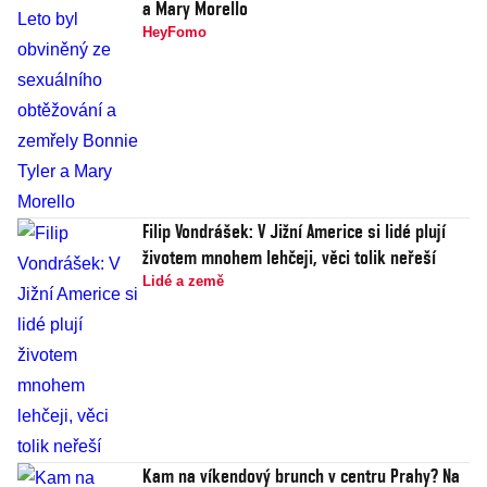
a Mary Morello
HeyFomo
Filip Vondrášek: V Jižní Americe si lidé plují
životem mnohem lehčeji, věci tolik neřeší
Lidé a země
Kam na víkendový brunch v centru Prahy? Na