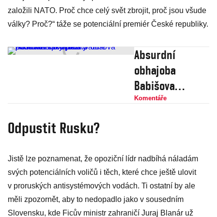
založili NATO. Proč chce celý svět zbrojit, proč jsou všude
války? Proč?“ táže se potenciální premiér České republiky.
Absurdní
obhajoba
Babišova
dotačního
Komentáře
podvodu. Podle
Odpustit Rusku?
Havlíčka šlo o
běžný
Jistě lze poznamenat, že opoziční lídr nadbíhá náladám
podnikatelský
svých potenciálních voličů i těch, které chce ještě ulovit
plán
v proruských antisystémových vodách. Ti ostatní by ale
měli zpozornět, aby to nedopadlo jako v sousedním
Slovensku, kde Ficův ministr zahraničí Juraj Blanár už