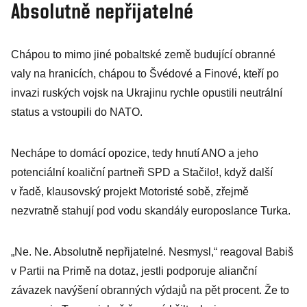
Absolutně nepřijatelné
Chápou to mimo jiné pobaltské země budující obranné
valy na hranicích, chápou to Švédové a Finové, kteří po
invazi ruských vojsk na Ukrajinu rychle opustili neutrální
status a vstoupili do NATO.
Nechápe to domácí opozice, tedy hnutí ANO a jeho
potenciální koaliční partneři SPD a Stačilo!, když další
v řadě, klausovský projekt Motoristé sobě, zřejmě
nezvratně stahují pod vodu skandály europoslance Turka.
„Ne. Ne. Absolutně nepřijatelné. Nesmysl,“ reagoval Babiš
v Partii na Primě na dotaz, jestli podporuje alianční
závazek navýšení obranných výdajů na pět procent. Že to