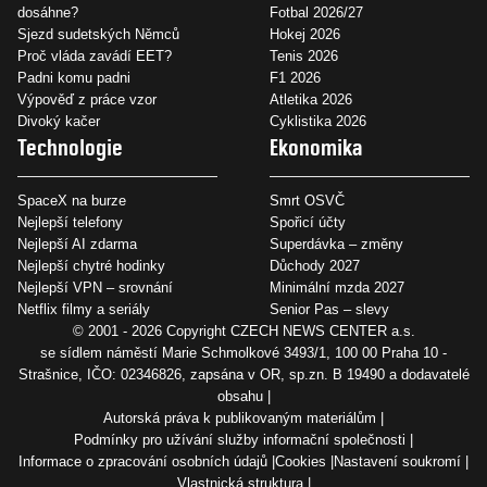
dosáhne?
Fotbal 2026/27
Sjezd sudetských Němců
Hokej 2026
Proč vláda zavádí EET?
Tenis 2026
Padni komu padni
F1 2026
Výpověď z práce vzor
Atletika 2026
Divoký kačer
Cyklistika 2026
Technologie
Ekonomika
SpaceX na burze
Smrt OSVČ
Nejlepší telefony
Spořicí účty
Nejlepší AI zdarma
Superdávka – změny
Nejlepší chytré hodinky
Důchody 2027
Nejlepší VPN – srovnání
Minimální mzda 2027
Netflix filmy a seriály
Senior Pas – slevy
© 2001 - 2026 Copyright
CZECH NEWS CENTER a.s.
se sídlem náměstí Marie Schmolkové 3493/1, 100 00 Praha 10 -
Strašnice, IČO: 02346826, zapsána v OR, sp.zn. B 19490 a dodavatelé
obsahu
Autorská práva k publikovaným materiálům
Podmínky pro užívání služby informační společnosti
Informace o zpracování osobních údajů
Cookies
Nastavení soukromí
Vlastnická struktura