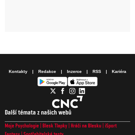
Kontakty
Redakce
Inzerce
RSS
Kariéra
Další témata z našich webů
Moje Psychologie
Blesk Tlapky
Hráči na Blesku
iSport
Fantasy
Spotřebitelské testy