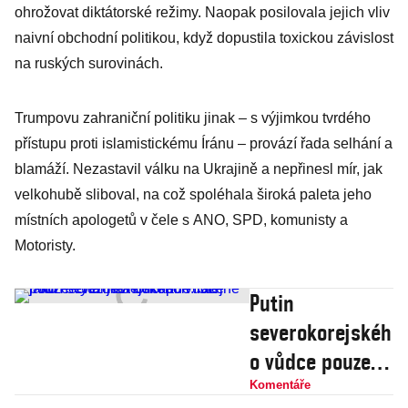
ohrožovat diktátorské režimy. Naopak posilovala jejich vliv
naivní obchodní politikou, když dopustila toxickou závislost
na ruských surovinách.
Trumpovu zahraniční politiku jinak – s výjimkou tvrdého
přístupu proti islamistickému Íránu – provází řada selhání a
blamáží. Nezastavil válku na Ukrajině a nepřinesl mír, jak
velkohubě sliboval, na což spoléhala široká paleta jeho
místních apologetů v čele s ANO, SPD, komunisty a
Motoristy.
Putin
severokorejskéh
o vůdce pouze
využije a
Komentáře