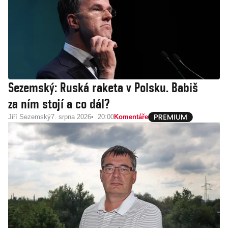
Sezemský: Ruská raketa v Polsku. Babiš
za ním stojí a co dál?
Jiří Sezemský
7. srpna 2026
20:00
Komentáře