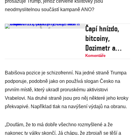
prosazuje Trump, jehož červené kšiltovky jsou
neodmyslitelnou součástí kampaně ANO?
Čapí hnízdo,
bitcoiny,
Dozimetr a
Okamurův
Komentáře
plakát příznivce
Babišova pozice je schizofrenní. Na jedné straně Trumpa
stran neovlivní.
podporuje, podobně jako on používá slogan Česko na
V problémech
prvním místě, který ukradl proruskému aktivistovi
je teď Turek
Vrabelovi. Na druhé straně jsou pro něj některé jeho kroky
překvapivé. Například tlak na navýšení výdajů na obranu.
„Doufám, že to má dobře všechno rozmyšlené a že
nakonec ty války skončí. Já chápu, že zbrojaři se těší a