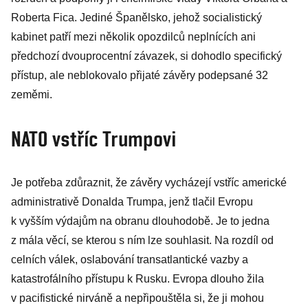
Roberta Fica. Jediné Španělsko, jehož socialistický
kabinet patří mezi několik opozdilců neplnících ani
předchozí dvouprocentní závazek, si dohodlo specifický
přístup, ale neblokovalo přijaté závěry podepsané 32
zeměmi.
NATO vstříc Trumpovi
Je potřeba zdůraznit, že závěry vycházejí vstříc americké
administrativě Donalda Trumpa, jenž tlačil Evropu
k vyšším výdajům na obranu dlouhodobě. Je to jedna
z mála věcí, se kterou s ním lze souhlasit. Na rozdíl od
celních válek, oslabování transatlantické vazby a
katastrofálního přístupu k Rusku. Evropa dlouho žila
v pacifistické nirváně a nepřipouštěla si, že ji mohou