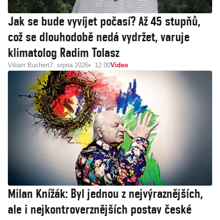
Jak se bude vyvíjet počasí? Až 45 stupňů,
což se dlouhodobě nedá vydržet, varuje
klimatolog Radim Tolasz
Viliam Buchert
7. srpna 2026
12:00
Video
Milan Knížák: Byl jednou z nejvýraznějších,
ale i nejkontroverznějších postav české