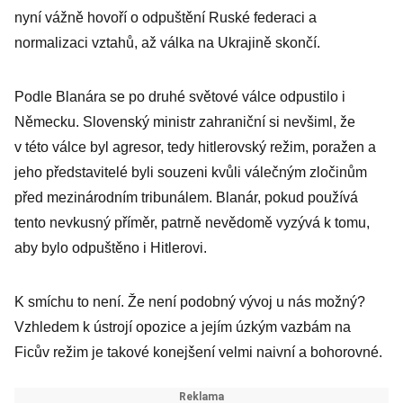
nyní vážně hovoří o odpuštění Ruské federaci a
normalizaci vztahů, až válka na Ukrajině skončí.
Podle Blanára se po druhé světové válce odpustilo i
Německu. Slovenský ministr zahraniční si nevšiml, že
v této válce byl agresor, tedy hitlerovský režim, poražen a
jeho představitelé byli souzeni kvůli válečným zločinům
před mezinárodním tribunálem. Blanár, pokud používá
tento nevkusný příměr, patrně nevědomě vyzývá k tomu,
aby bylo odpuštěno i Hitlerovi.
K smíchu to není. Že není podobný vývoj u nás možný?
Vzhledem k ústrojí opozice a jejím úzkým vazbám na
Ficův režim je takové konejšení velmi naivní a bohorovné.