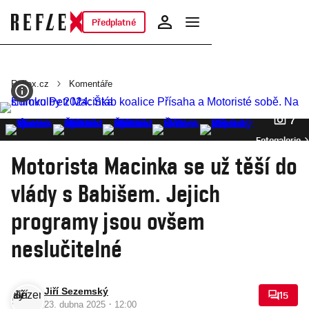
Předplatné
Reflex.cz
Komentáře
7
Fotogalerie
Motorista Macinka se už těší do
vlády s Babišem. Jejich
programy jsou ovšem
neslučitelné
Jiří Sezemský
15
·
23. dubna 2025
12:00