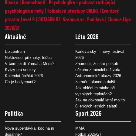
Blesku
Nemovitosti
Psychologika - podcast rozbíjející
psychologické mýty
Fotbalové přestupy ONLINE
Eventový
prostor Level 9
OKTAGON 92: Szabová vs. Pudilová
Chance Liga
2026/27
Aktuálně
Léto 2026
Epicentrum
Karlovarský filmový festival
Neštovice: příznaky, léčba
2026
V čem jezdí Yamal a Mesii?
Znamení, že jste potkali
Kvízy pro seniory
někoho z minulého života
Kalendář úplňků 2026
Astronomické úkazy 2026:
Co je bodycount?
zatmění slunce a další
Jak obléci miminko při
vysokých teplotách?
Jak na dokonalé letní mojito
6 lehkých letních salátů
Politika
Sport 2026
Nová superdávka: kdo na ní
MMA
dosáhne?
Fotbal 2026/27