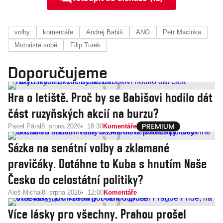
volby
komentáře
Andrej Babiš
ANO
Petr Macinka
Motoristé sobě
Filip Turek
Doporučujeme
Hra o letiště. Proč by se Babišovi hodilo dát
část ruzyňských akcií na burzu?
Pavel Páral
8. srpna 2026
18:30
Komentáře
Sázka na senátní volby a zklamané
pravičáky. Dotáhne to Kuba s hnutím Naše
Česko do celostátní politiky?
Aleš Michal
8. srpna 2026
12:00
Komentáře
Více lásky pro všechny. Prahou prošel