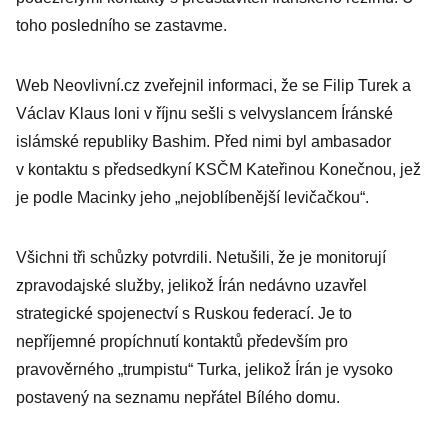
toho posledního se zastavme.
Web Neovlivní.cz zveřejnil informaci, že se Filip Turek a
Václav Klaus loni v říjnu sešli s velvyslancem Íránské
islámské republiky Bashim. Před nimi byl ambasador
v kontaktu s předsedkyní KSČM Kateřinou Konečnou, jež
je podle Macinky jeho „nejoblíbenější levičačkou“.
Všichni tři schůzky potvrdili. Netušili, že je monitorují
zpravodajské služby, jelikož Írán nedávno uzavřel
strategické spojenectví s Ruskou federací. Je to
nepříjemné propíchnutí kontaktů především pro
pravověrného „trumpistu“ Turka, jelikož Írán je vysoko
postavený na seznamu nepřátel Bílého domu.