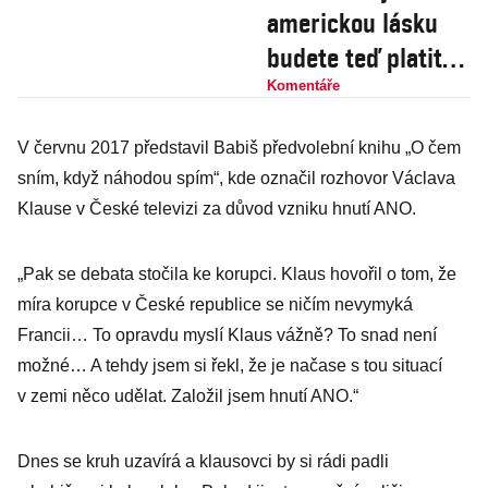
americkou lásku
budete teď platit
vy, madam Evropo!
Komentáře
V červnu 2017 představil Babiš předvolební knihu „O čem
sním, když náhodou spím“, kde označil rozhovor Václava
Klause v České televizi za důvod vzniku hnutí ANO.
„Pak se debata stočila ke korupci. Klaus hovořil o tom, že
míra korupce v České republice se ničím nevymyká
Francii… To opravdu myslí Klaus vážně? To snad není
možné… A tehdy jsem si řekl, že je načase s tou situací
v zemi něco udělat. Založil jsem hnutí ANO.“
Dnes se kruh uzavírá a klausovci by si rádi padli