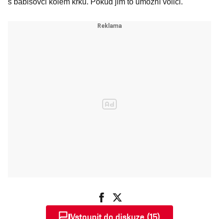
s babišovci kolem krku. Pokud jim to umožní voliči.
Vstoupit do diskuze (15)