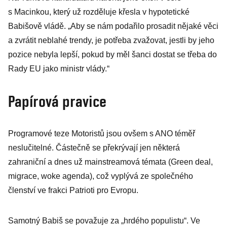
Europoslanec se
s Macinkou, který už rozděluje křesla v hypotetické
sám chlubil
Babišově vládě. „Aby se nám podařilo prosadit nějaké věci
fotografií
a zvrátit neblahé trendy, je potřeba zvažovat, jestli by jeho
pozice nebyla lepší, pokud by měl šanci dostat se třeba do
Rady EU jako ministr vlády.“
Papírová pravice
Programové teze Motoristů jsou ovšem s ANO téměř
neslučitelné. Částečně se překrývají jen některá
zahraniční a dnes už mainstreamová témata (Green deal,
migrace, woke agenda), což vyplývá ze společného
členství ve frakci Patrioti pro Evropu.
Samotný Babiš se považuje za „hrdého populistu“. Ve