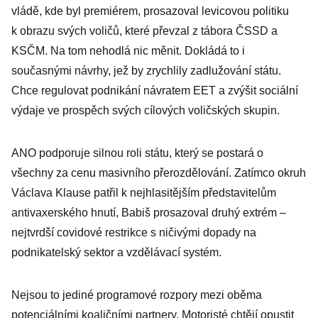
vládě, kde byl premiérem, prosazoval levicovou politiku
k obrazu svých voličů, které převzal z tábora ČSSD a
KSČM. Na tom nehodlá nic měnit. Dokládá to i
současnými návrhy, jež by zrychlily zadlužování státu.
Chce regulovat podnikání návratem EET a zvýšit sociální
výdaje ve prospěch svých cílových voličských skupin.
ANO podporuje silnou roli státu, který se postará o
všechny za cenu masivního přerozdělování. Zatímco okruh
Václava Klause patřil k nejhlasitějším představitelům
antivaxerského hnutí, Babiš prosazoval druhý extrém –
nejtvrdší covidové restrikce s ničivými dopady na
podnikatelský sektor a vzdělávací systém.
Nejsou to jediné programové rozpory mezi oběma
potenciálními koaličními partnery. Motoristé chtějí opustit