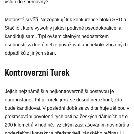
vstup do sněmovny?
Motoristé si věří. Nezopakují trik konkurence bloků SPD a
Stačilo!, které vytvořily jakési podivné pseudokoalice, a
kandidují sami. Trpí ovšem citelným nedostatkem
osobností, za které nelze považovat ani několik zhrzených
odpadlíků z jiných stran.
Kontroverzní Turek
Jejich nejznámější a nejkontroverznější postavou je
europoslanec Filip Turek, jenž se dosud nerozhodl, zda
bude kandidovat. V poslední době se zviditelňuje zálibou v
překračování povolené rychlosti na českých dálnicích až o
200 kilometrů v hodině, fyzickým zastrašováním novinářů a
podezřelými kontakty s představiteli íránského režimu. U