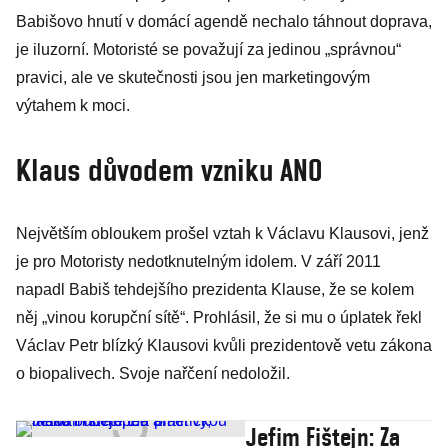
Babišovo hnutí v domácí agendě nechalo táhnout doprava,
je iluzorní. Motoristé se považují za jedinou „správnou“
pravici, ale ve skutečnosti jsou jen marketingovým
výtahem k moci.
Klaus důvodem vzniku ANO
Největším obloukem prošel vztah k Václavu Klausovi, jenž
je pro Motoristy nedotknutelným idolem. V září 2011
napadl Babiš tehdejšího prezidenta Klause, že se kolem
něj „vinou korupční sítě“. Prohlásil, že si mu o úplatek řekl
Václav Petr blízký Klausovi kvůli prezidentově vetu zákona
o biopalivech. Svoje nařčení nedoložil.
Jefim Fištejn: Za