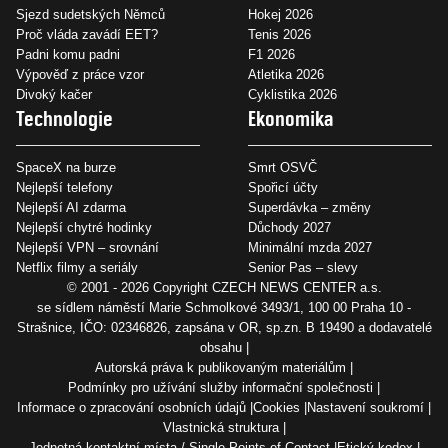
Sjezd sudetských Němců
Hokej 2026
Proč vláda zavádí EET?
Tenis 2026
Padni komu padni
F1 2026
Výpověď z práce vzor
Atletika 2026
Divoký kačer
Cyklistika 2026
Technologie
Ekonomika
SpaceX na burze
Smrt OSVČ
Nejlepší telefony
Spořicí účty
Nejlepší AI zdarma
Superdávka – změny
Nejlepší chytré hodinky
Důchody 2027
Nejlepší VPN – srovnání
Minimální mzda 2027
Netflix filmy a seriály
Senior Pas – slevy
© 2001 - 2026 Copyright
CZECH NEWS CENTER a.s.
se sídlem náměstí Marie Schmolkové 3493/1, 100 00 Praha 10 -
Strašnice, IČO: 02346826, zapsána v OR, sp.zn. B 19490 a dodavatelé
obsahu
Autorská práva k publikovaným materiálům
Podmínky pro užívání služby informační společnosti
Informace o zpracování osobních údajů
Cookies
Nastavení soukromí
Vlastnická struktura
Jednotná kontaktní místa / Single Points of Contact
Etický kodex