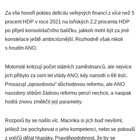
Za vše hovoří pokles deficitu veřejných financí z více než 5
procent HDP v roce 2021 na loňských 2,2 procenta HDP
po přijetí konsolidačního balíčku, jakkoli mohl být za jiné
konstelace ještě ambicióznější. Rozhodně však nikoli
s hnutím ANO.
Motoristé kritizují počet státních zaměstnanců, ale nejvíce
jich přibylo za osm let vlády ANO, kdy narostli o 66 tisíc.
Prosazují „opravdovou“ důchodovou reformu, ale ANO
navzdory slibům žádnou reformu penzí nechce, a naopak
hodlá znovu změkčit její parametry.
Rozporů by se našlo víc. Macinka si jich buď nevšiml,
jelikož lze pochybovat o jeho kompetenci, nebo se pokouší
z voličů dělat hlupáky. Pravděpodobnost, že by se