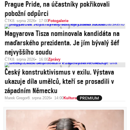
Prague Pride, na účastníky pokřikovali
pobožní odpůrci
ČTK
8. srpna 2026
17:00
Fotogalerie
Magyarova Tisza nominovala kandidáta na
maďarského prezidenta. Je jím bývalý šéf
nejvyššího soudu
ČTK
8. srpna 2026
16:00
Zprávy
Český konstruktivismus v exilu. Výstava
ukazuje díla umělců, kteří se prosadili v
západním Německu
Marek Gregor
8. srpna 2026
14:00
Kultura