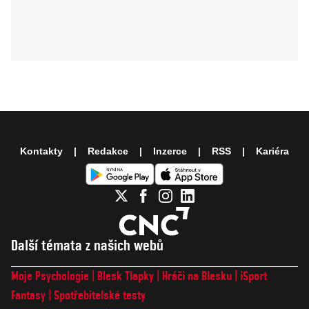
Kontakty
Redakce
Inzerce
RSS
Kariéra
Další témata z našich webů
Moje Psychologie
Blesk Tlapky
Hráči na Blesku
iSport
Fantasy
Spotřebitelské testy