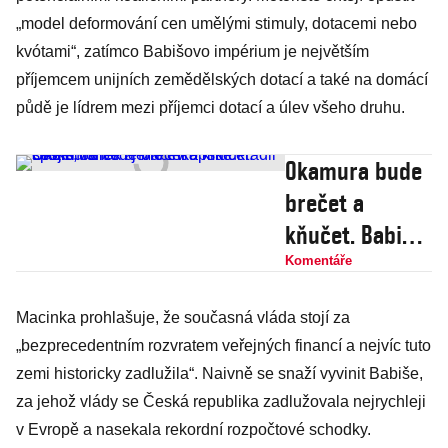
„model deformování cen umělými stimuly, dotacemi nebo
kvótami“, zatímco Babišovo impérium je největším
příjemcem unijních zemědělských dotací a také na domácí
půdě je lídrem mezi příjemci dotací a úlev všeho druhu.
Okamura bude
brečet a
kňučet. Babiš,
Turek a
Komentáře
Macinka mu
Macinka prohlašuje, že současná vláda stojí za
ukradli české
„bezprecedentním rozvratem veřejných financí a nejvíc tuto
voliče i jeho
zemi historicky zadlužila“. Naivně se snaží vyvinit Babiše,
evropské
za jehož vlády se Česká republika zadlužovala nejrychleji
spojence
v Evropě a nasekala rekordní rozpočtové schodky.