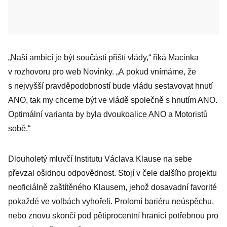
„Naší ambicí je být součástí příští vlády,“ říká Macinka
v rozhovoru pro web Novinky. „A pokud vnímáme, že
s nejvyšší pravděpodobností bude vládu sestavovat hnutí
ANO, tak my chceme být ve vládě společně s hnutím ANO.
Optimální varianta by byla dvoukoalice ANO a Motoristů
sobě.“
Dlouholetý mluvčí Institutu Václava Klause na sebe
převzal ošidnou odpovědnost. Stojí v čele dalšího projektu
neoficiálně zaštítěného Klausem, jehož dosavadní favorité
pokaždé ve volbách vyhořeli. Prolomí bariéru neúspěchu,
nebo znovu skončí pod pětiprocentní hranicí potřebnou pro