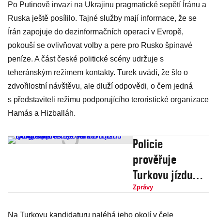
Po Putinově invazi na Ukrajinu pragmatické sepětí Íránu a
Ruska ještě posílilo. Tajné služby mají informace, že se
Írán zapojuje do dezinformačních operací v Evropě,
pokouší se ovlivňovat volby a pere pro Rusko špinavé
peníze. A část české politické scény udržuje s
teheránským režimem kontakty. Turek uvádí, že šlo o
zdvořilostní návštěvu, ale dluží odpovědi, o čem jedná
s představiteli režimu podporujícího teroristické organizace
Hamás a Hizballáh.
Policie
prověřuje
Turkovu jízdu
rychlostí přes
Zprávy
200 km/h.
Na Turkovu kandidaturu naléhá jeho okolí v čele