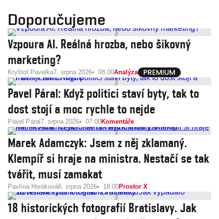
Doporučujeme
Vzpoura AI. Reálná hrozba, nebo šikovný
marketing?
Kryštof Pavelka
7. srpna 2026
08:00
Analýza
Pavel Páral: Když politici staví byty, tak to
dost stojí a moc rychle to nejde
Pavel Páral
7. srpna 2026
07:00
Komentáře
Marek Adamczyk: Jsem z něj zklamaný.
Klempíř si hraje na ministra. Nestačí se tak
tvářit, musí zamakat
Pavlína Horáková
6. srpna 2026
18:00
Prostor X
18 historických fotografií Bratislavy. Jak