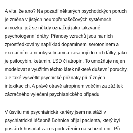
A víte, že ano? Na pozadí některých psychotických poruch
je změna v jistých neuropřenašečových systémech
v mozku, jež se někdy označují jako takzvané
psychotogenní dráhy. Přenosy vzruchů jsou na nich
zprostředkovány například dopaminem, serotoninem a
excitačními aminokyselinami a zasahují do nich látky, jako
je psilocybin, ketamin, LSD či atropin. To umožňuje nejen
modelovat s využitím těchto látek některé duševní poruchy,
ale také vysvětlit psychické příznaky při různých
intoxikacích. A právě otravě atropinem vděčím za zážitek
zázračného vyléčení psychiatrického případu.
V úsvitu mé psychiatrické kariéry jsem na stáži v
psychiatrické léčebně Bohnice přijal pacienta, který byl
poslán k hospitalizaci s podezřením na schizofrenii. Při