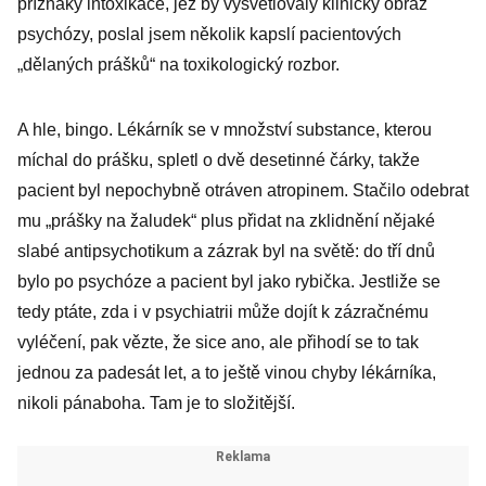
příznaky intoxikace, jež by vysvětlovaly klinický obraz
psychózy, poslal jsem několik kapslí pacientových
„dělaných prášků“ na toxikologický rozbor.
A hle, bingo. Lékárník se v množství substance, kterou
míchal do prášku, spletl o dvě desetinné čárky, takže
pacient byl nepochybně otráven atropinem. Stačilo odebrat
mu „prášky na žaludek“ plus přidat na zklidnění nějaké
slabé antipsychotikum a zázrak byl na světě: do tří dnů
bylo po psychóze a pacient byl jako rybička. Jestliže se
tedy ptáte, zda i v psychiatrii může dojít k zázračnému
vyléčení, pak vězte, že sice ano, ale přihodí se to tak
jednou za padesát let, a to ještě vinou chyby lékárníka,
nikoli pánaboha. Tam je to složitější.