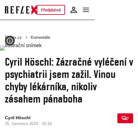
Předplatné
Reflex.cz
Komentáře
Cyril Höschl: Zázračné vyléčení v
psychiatrii jsem zažil. Vinou
chyby lékárníka, nikoliv
zásahem pánaboha
Cyril Höschl
7
·
25. července 2024
10:10