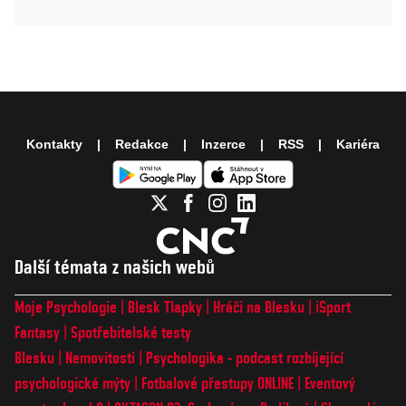
Kontakty
Redakce
Inzerce
RSS
Kariéra
Další témata z našich webů
Moje Psychologie
Blesk Tlapky
Hráči na Blesku
iSport
Fantasy
Spotřebitelské testy
Blesku
Nemovitosti
Psychologika - podcast rozbíjející
psychologické mýty
Fotbalové přestupy ONLINE
Eventový