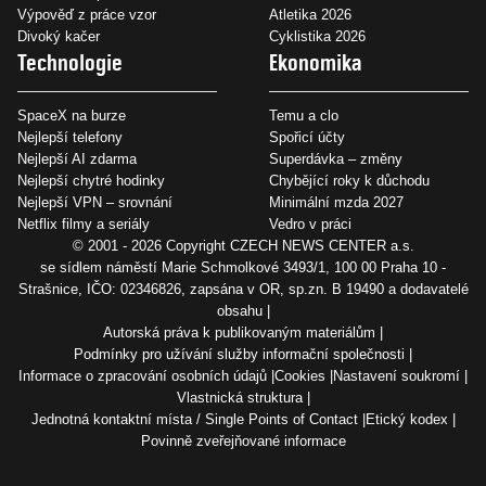
Výpověď z práce vzor
Atletika 2026
Divoký kačer
Cyklistika 2026
Technologie
Ekonomika
SpaceX na burze
Temu a clo
Nejlepší telefony
Spořicí účty
Nejlepší AI zdarma
Superdávka – změny
Nejlepší chytré hodinky
Chybějící roky k důchodu
Nejlepší VPN – srovnání
Minimální mzda 2027
Netflix filmy a seriály
Vedro v práci
© 2001 - 2026 Copyright
CZECH NEWS CENTER a.s.
se sídlem náměstí Marie Schmolkové 3493/1, 100 00 Praha 10 -
Strašnice, IČO: 02346826, zapsána v OR, sp.zn. B 19490 a dodavatelé
obsahu
Autorská práva k publikovaným materiálům
Podmínky pro užívání služby informační společnosti
Informace o zpracování osobních údajů
Cookies
Nastavení soukromí
Vlastnická struktura
Jednotná kontaktní místa / Single Points of Contact
Etický kodex
Povinně zveřejňované informace