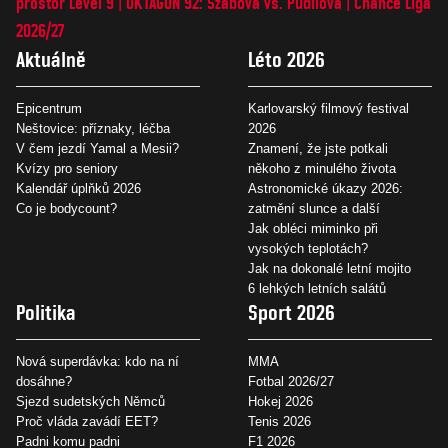
prostor Level 9
OKTAGON 92: Szabová vs. Pudilová
Chance Liga
2026/27
Aktuálně
Léto 2026
Epicentrum
Karlovarský filmový festival
Neštovice: příznaky, léčba
2026
V čem jezdí Yamal a Mesii?
Znamení, že jste potkali
Kvízy pro seniory
někoho z minulého života
Kalendář úplňků 2026
Astronomické úkazy 2026:
Co je bodycount?
zatmění slunce a další
Jak obléci miminko při
vysokých teplotách?
Jak na dokonalé letní mojito
6 lehkých letních salátů
Politika
Sport 2026
Nová superdávka: kdo na ní
MMA
dosáhne?
Fotbal 2026/27
Sjezd sudetských Němců
Hokej 2026
Proč vláda zavádí EET?
Tenis 2026
Padni komu padni
F1 2026