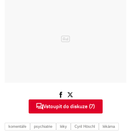
Vstoupit do diskuze (7)
komentáře
psychiatrie
léky
Cyril Höschl
lékárna