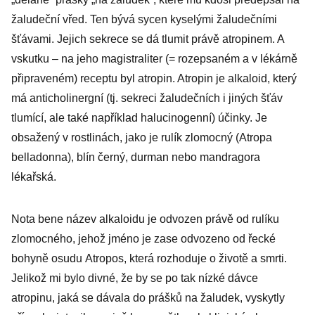
žaludeční vřed. Ten bývá sycen kyselými žaludečními
šťávami. Jejich sekrece se dá tlumit právě atropinem. A
vskutku – na jeho magistraliter (= rozepsaném a v lékárně
připraveném) receptu byl atropin. Atropin je alkaloid, který
má anticholinergní (tj. sekreci žaludečních i jiných šťáv
tlumící, ale také například halucinogenní) účinky. Je
obsažený v rostlinách, jako je rulík zlomocný (Atropa
belladonna), blín černý, durman nebo mandragora
lékařská.
Nota bene název alkaloidu je odvozen právě od rulíku
zlomocného, jehož jméno je zase odvozeno od řecké
bohyně osudu Atropos, která rozhoduje o životě a smrti.
Jelikož mi bylo divné, že by se po tak nízké dávce
atropinu, jaká se dávala do prášků na žaludek, vyskytly