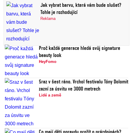
Jak vybrat barvu, která vám bude slušet?
Tohle je rozhodující
Reklama
Proč každá generace hledá svůj signature
beauty look
HeyFomo
Sraz v šest ráno. Vrchol festivalu Tóny Dolomit
zazní za úsvitu ve 3000 metrech
Lidé a země
Co mají děti opravdu prožít o prázdninách?