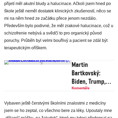
přijetí měl akutní bludy a halucinace. Ačkoli jsem hned po
škole ještě neměl dostatek klinických zkušeností, něco se
mi na něm hned ze začátku přece jenom nezdálo.
Především bylo podivné, že měl zrakové halucinace, což u
schizofrenie nebývá a svědčí to pro organický původ
poruchy. Průběh byl velmi bouřlivý a pacient se zdál být
terapeutickým oříškem.
Martin
Bartkovský:
Biden, Trump,
Zeman, Klaus…
Komentáře
Nesnesitelná
Vybaven ještě čerstvými školními znalostmi z medicíny
těžkost odchodu
jsem se ho zeptal, co všechno bere za léky. Upoutaly mne
na vrcholu
„dělané“ prášky „na žaludek“, které mu kdosi předepsal na