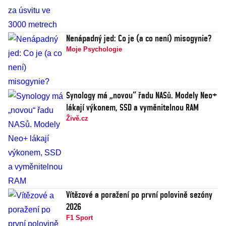
Nenápadný jed: Co je (a co není) misogynie?
Moje Psychologie
Synology má „novou“ řadu NASů. Modely Neo+
lákají výkonem, SSD a vyměnitelnou RAM
Živě.cz
Vítězové a poražení po první polovině sezóny
2026
F1 Sport