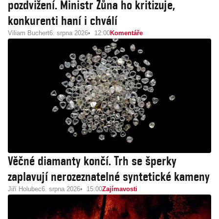
pozdvižení. Ministr Zůna ho kritizuje,
konkurenti haní i chválí
Viliam Buchert
6. srpna 2026
12:00
Komentáře
Věčné diamanty končí. Trh se šperky
zaplavují nerozeznatelné syntetické kameny
Jiří Holubec
6. srpna 2026
15:00
Zajímavosti