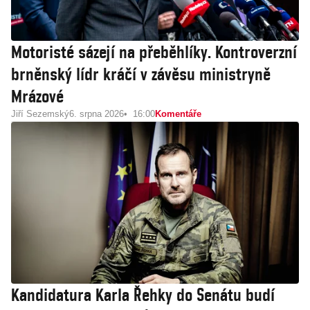
Motoristé sázejí na přeběhlíky. Kontroverzní
brněnský lídr kráčí v závěsu ministryně
Mrázové
Jiří Sezemský
6. srpna 2026
16:00
Komentáře
Kandidatura Karla Řehky do Senátu budí