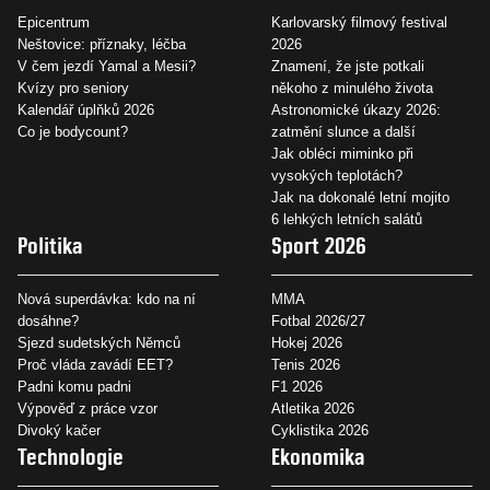
Epicentrum
Karlovarský filmový festival
Neštovice: příznaky, léčba
2026
V čem jezdí Yamal a Mesii?
Znamení, že jste potkali
Kvízy pro seniory
někoho z minulého života
Kalendář úplňků 2026
Astronomické úkazy 2026:
Co je bodycount?
zatmění slunce a další
Jak obléci miminko při
vysokých teplotách?
Jak na dokonalé letní mojito
6 lehkých letních salátů
Politika
Sport 2026
Nová superdávka: kdo na ní
MMA
dosáhne?
Fotbal 2026/27
Sjezd sudetských Němců
Hokej 2026
Proč vláda zavádí EET?
Tenis 2026
Padni komu padni
F1 2026
Výpověď z práce vzor
Atletika 2026
Divoký kačer
Cyklistika 2026
Technologie
Ekonomika