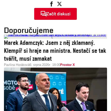
Začít diskuzi
Doporučujeme
Marek Adamczyk: Jsem z něj zklamaný.
Klempíř si hraje na ministra. Nestačí se tak
tvářit, musí zamakat
Pavlína Horáková
6. srpna 2026
18:00
Prostor X