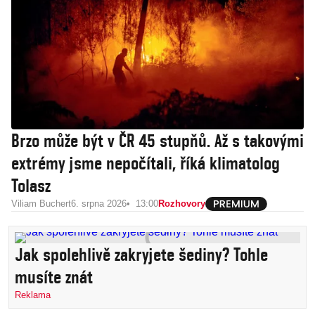
Brzo může být v ČR 45 stupňů. Až s takovými
extrémy jsme nepočítali, říká klimatolog
Tolasz
Viliam Buchert
6. srpna 2026
13:00
Rozhovory
Jak spolehlivě zakryjete šediny? Tohle
musíte znát
Reklama