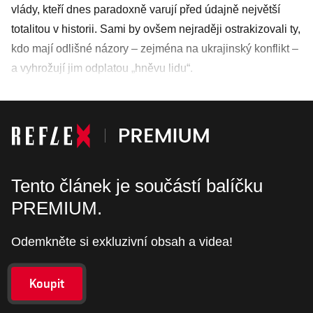
vlády, kteří dnes paradoxně varují před údajně největší
totalitou v historii. Sami by ovšem nejraději ostrakizovali ty,
kdo mají odlišné názory – zejména na ukrajinský konflikt –
a vyhrožují jim odplatou „hněvu lidu“.
Tento článek je součástí balíčku
PREMIUM.
Odemkněte si exkluzivní obsah a videa!
Koupit