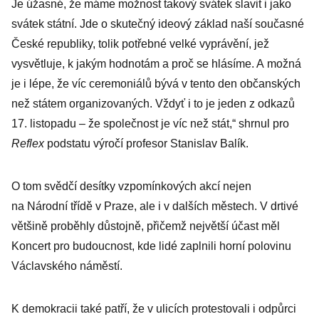
Je úžasné, že máme možnost takový svátek slavit i jako
svátek státní. Jde o skutečný ideový základ naší současné
České republiky, tolik potřebné velké vyprávění, jež
vysvětluje, k jakým hodnotám a proč se hlásíme. A možná
je i lépe, že víc ceremoniálů bývá v tento den občanských
než státem organizovaných. Vždyť i to je jeden z odkazů
17. listopadu – že společnost je víc než stát,“ shrnul pro
Reflex
podstatu výročí profesor Stanislav Balík.
O tom svědčí desítky vzpomínkových akcí nejen
na Národní třídě v Praze, ale i v dalších městech. V drtivé
většině proběhly důstojně, přičemž největší účast měl
Koncert pro budoucnost, kde lidé zaplnili horní polovinu
Václavského náměstí.
K demokracii také patří, že v ulicích protestovali i odpůrci