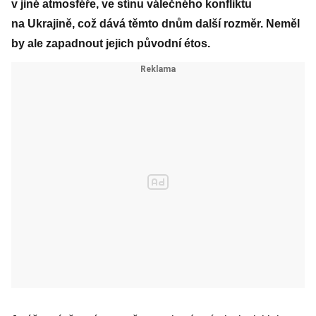
v jiné atmosféře, ve stínu válečného konfliktu
na Ukrajině, což dává těmto dnům další rozměr. Neměl
by ale zapadnout jejich původní étos.