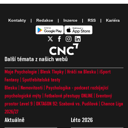
Kontakty
Redakce
Inzerce
RSS
Kariéra
Další témata z našich webů
Moje Psychologie
Blesk Tlapky
Hráči na Blesku
iSport
Fantasy
Spotřebitelské testy
Blesku
Nemovitosti
Psychologika - podcast rozbíjející
psychologické mýty
Fotbalové přestupy ONLINE
Eventový
prostor Level 9
OKTAGON 92: Szabová vs. Pudilová
Chance Liga
2026/27
Aktuálně
Léto 2026