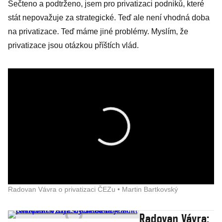
Sečteno a podtrženo, jsem pro privatizaci podniků, které
stát nepovažuje za strategické. Teď ale není vhodná doba
na privatizace. Teď máme jiné problémy. Myslím, že
privatizace jsou otázkou příštích vlád.
Radovan Vávra o privatizaci ČEZu • Martin Bartkovský
Radovan Vávra: