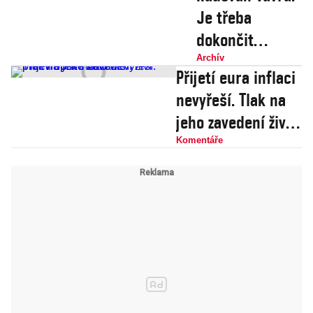
Je třeba
dokončit
privatizaci! ČEZ
Archív
Přijetí eura inflaci
bych rozdělil a
nevyřeší. Tlak na
část prodal, být
jeho zavedení živí
střadatelem je
proevropské
Komentáře
smrt
fantazie