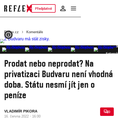
Předplatné
Reflex.cz
Komentáře
Fotogal
Prodat nebo neprodat? Na
privatizaci Budvaru není vhodná
doba. Státu nesmí jít jen o
peníze
VLADIMÍR PIKORA
0
·
16. června 2022
16:00