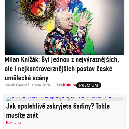
Milan Knížák: Byl jednou z nejvýraznějších,
ale i nejkontroverznějších postav české
umělecké scény
Marek Gregor
7. srpna 2026
13:00
Kultura
Jak spolehlivě zakryjete šediny? Tohle
musíte znát
Reklama