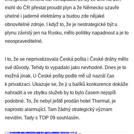
mohl do ČR přestat proudit plyn a že Německo uzavře
uhelné i jaderné elektrárny a budou zde nějaké
obnovitelné zdroje. I když to, že je nestrategické být u
plynu závislý jen na Rusku, mělo politiky napadnout a je to
neospraveditelné.
I to, že se neprivatizovala Česká pošta i České dráhy mělo
své důvody. Tehdy to vypadalo jako nevhodné. Dnes je to
možná jinak. U České pošty podle mě už nazrál čas
k privatizaci. Ukazuje se, že ji u balíků konkurence dokáže
nahradit a ve zbytku služeb by to bylo časem nejspíš
podobné. To, že nebyl ještě prodán hotel Thermal, je
naprosto alarmující. Tam žádný strategický význam
nevidím. Tady s TOP 09 souhlasím.