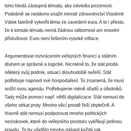
toho hledá zástupná témata, aby odvedla pozornost.
Podobně se nedávno snažil ministr zdravotnictví Vlastimil
Válek falešně vytvořit téma ze zavedení eura. A to i přesto,
že k tomuto tématu nemá žádnou odbornost ani resortní
příslušnost. Euro není řešením vysoké inflace.
Argumentovat rozvrácením veřejných financí a státním
dluhem je správné a logické. Nicméně to, že stát prodá
některý svůj podnik, situaci dlouhodobě neřeší. Stát
potřebuje napravit své hospodaření. To znamená, že musí
snížit svou agendu. Potřebujeme méně úřadů a úředníků.
Tady může pomoci např. větší digitalizace. Stát nemusí do
všeho strkat prsty. Mnoho věcí prostě řeší zbytečně. A
hlavně stát nemusí podporovat mnoho politických
neziskovek, které do veřejného prostoru vykřikují jedinou
pravdu. To by ušetřilo mnoho miliard každý rok.