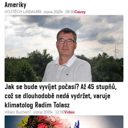
Ameriky
VOJTĚCH LINDAUR
8. srpna 2026
08:00
Causy
Jak se bude vyvíjet počasí? Až 45 stupňů,
což se dlouhodobě nedá vydržet, varuje
klimatolog Radim Tolasz
Viliam Buchert
7. srpna 2026
12:00
Video