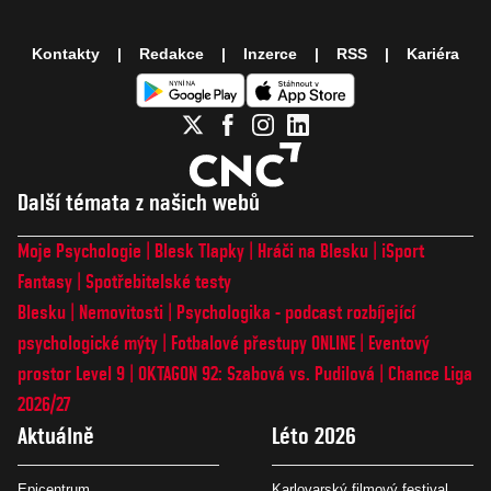
Kontakty
Redakce
Inzerce
RSS
Kariéra
Další témata z našich webů
Moje Psychologie
Blesk Tlapky
Hráči na Blesku
iSport
Fantasy
Spotřebitelské testy
Blesku
Nemovitosti
Psychologika - podcast rozbíjející
psychologické mýty
Fotbalové přestupy ONLINE
Eventový
prostor Level 9
OKTAGON 92: Szabová vs. Pudilová
Chance Liga
2026/27
Aktuálně
Léto 2026
Epicentrum
Karlovarský filmový festival