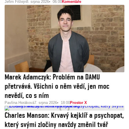
Jefim Fištejn
8. srpna 2026
06:00
Komentáře
Marek Adamczyk: Problém na DAMU
přetrvává. Všichni o něm vědí, jen moc
nevědí, co s ním
Pavlína Horáková
7. srpna 2026
18:00
Prostor X
Charles Manson: Krvavý kejklíř a psychopat,
který svými zločiny navždy změnil tvář