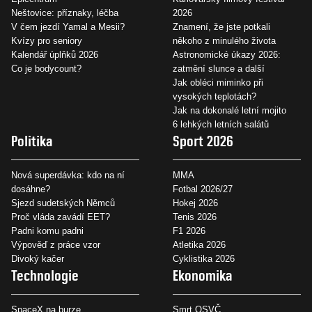
Neštovice: příznaky, léčba
2026
V čem jezdí Yamal a Mesii?
Znamení, že jste potkali
Kvízy pro seniory
někoho z minulého života
Kalendář úplňků 2026
Astronomické úkazy 2026:
Co je bodycount?
zatmění slunce a další
Jak obléci miminko při
vysokých teplotách?
Jak na dokonalé letní mojito
6 lehkých letních salátů
Politika
Sport 2026
Nová superdávka: kdo na ní
MMA
dosáhne?
Fotbal 2026/27
Sjezd sudetských Němců
Hokej 2026
Proč vláda zavádí EET?
Tenis 2026
Padni komu padni
F1 2026
Výpověď z práce vzor
Atletika 2026
Divoký kačer
Cyklistika 2026
Technologie
Ekonomika
SpaceX na burze
Smrt OSVČ