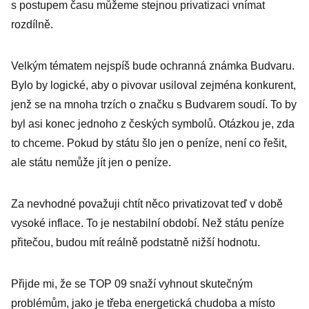
s postupem času můžeme stejnou privatizaci vnímat
rozdílně.
Velkým tématem nejspíš bude ochranná známka Budvaru.
Bylo by logické, aby o pivovar usiloval zejména konkurent,
jenž se na mnoha trzích o značku s Budvarem soudí. To by
byl asi konec jednoho z českých symbolů. Otázkou je, zda
to chceme. Pokud by státu šlo jen o peníze, není co řešit,
ale státu nemůže jít jen o peníze.
Za nevhodné považuji chtít něco privatizovat teď v době
vysoké inflace. To je nestabilní období. Než státu peníze
přitečou, budou mít reálně podstatně nižší hodnotu.
Přijde mi, že se TOP 09 snaží vyhnout skutečným
problémům, jako je třeba energetická chudoba a místo