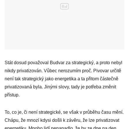
Stát dosud považoval Budvar za strategický, a proto nebyl
nikdy privatizován. Vůbec nerozumím proč. Pivovar určitě
není tak strategický jako energetika a ta přitom částečně
privatizovaná byla. Jinými slovy, tady je potřeba změnit
přístup.
To, co je, či není strategické, se však v průběhu času mění.
Chápu, že mnozí kdysi došli k závěru, že lze privatizovat
energetiku. Mnoho lidí nenapadlo, že by ze dne na den