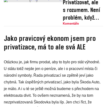
Privatizovat, ale
s rozumem. Není
problém, když
stát podniky
Komentáře
vlastní, ale když
Jako pravicový ekonom jsem pro
je řídí
privatizace, má to ale svá ALE
Otázkou je, jak firmu prodat, aby to bylo pro stát výhodné.
U státu totiž nejde jen o peníze, ale i o pracovní místa či
národní symboly. Řada privatizací se zpětně jeví jako
chybná. Tak úspěšných privatizací, jako byla Škoda Auto,
je málo. A i u té se ještě možná budeme s přechodem na
elektroauta divit. To ovšem neznamená, že by na tom
nezprivatizovaná Škodovka byla líp. Jen chci říct, že