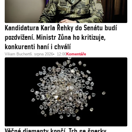
Kandidatura Karla Řehky do Senátu budí
pozdvižení. Ministr Zůna ho kritizuje,
konkurenti haní i chválí
Viliam Buchert
6. srpna 2026
12:00
Komentáře
Věčné diamanty končí. Trh se šperky