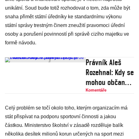
unikátní. Soud bude totiž rozhodovat o tom, zda může být
snaha přimět státní úředníky ke standardnímu výkonu
státní správy trestným činem zneužití pravomoci úřední
osoby a porušení povinností při správě cizího majetku ve
formě návodu.
Právník Aleš
Rozehnal: Kdy se
mohou občané
právně bránit
Komentáře
proti omezení
Celý problém se točí okolo toho, kterým organizacím má
svých lidských
stát přispívat na podporu sportovní činnosti a jakou
práv?
částkou. Ministerstvo školství v zásadě rozděluje balík
několika desítek milionů korun určených na sport mezi