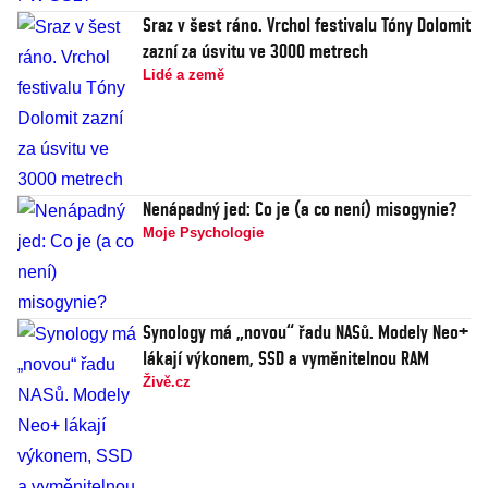
Sraz v šest ráno. Vrchol festivalu Tóny Dolomit
zazní za úsvitu ve 3000 metrech
Lidé a země
Nenápadný jed: Co je (a co není) misogynie?
Moje Psychologie
Synology má „novou“ řadu NASů. Modely Neo+
lákají výkonem, SSD a vyměnitelnou RAM
Živě.cz