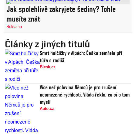
Jak spolehlivě zakryjete šediny? Tohle
musíte znát
Reklama
Články z jiných titulů
Smrt holčičky v Alpách: Češka zemřela při
túře s rodiči
Blesk.cz
Více než polovina Němců je pro zrušení
neomezené rychlosti. Vláda řekla, co si o tom
myslí
Auto.cz