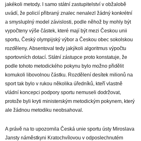
jakékoli metody. I samo státní zastupitelství v obžalobě
uvádí, že policií přibraný znalec nenalezl žádný konkrétní
a smysluplný model závislosti, podle něhož by mohly být
vypočteny výše částek, které mají být mezi Českou unii
sportu, Český olympijský výbor a Českou obec sokolskou
rozděleny. Absentoval tedy jakýkoli algoritmus výpočtu
sportovních dotací. Státní zástupce proto konstatuje, že
podle tohoto metodického pokynu bylo možno přidělit
komukoli libovolnou částku. Rozdělení desítek milionů na
sport tak bylo v rukou několika úředníků, kteří vlastně
vládní koncepci podpory sportu nemuseli dodržovat,
protože byli kryti ministerským metodickým pokynem, který
ale žádnou metodiku neobsahoval.
A právě na to upozornila Česká unie sportu ústy Miroslava
Jansty náměstkyni Kratochvílovou v odposlechnutém