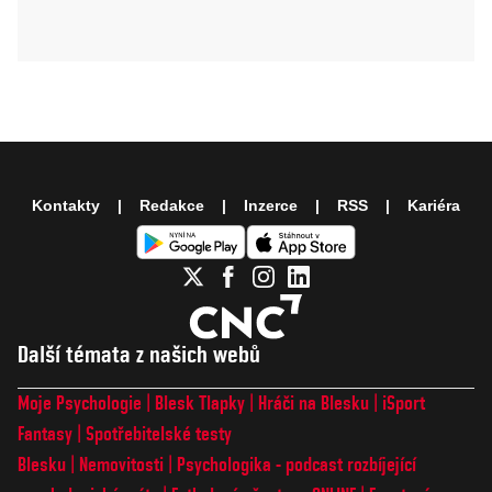
Kontakty
Redakce
Inzerce
RSS
Kariéra
Další témata z našich webů
Moje Psychologie
Blesk Tlapky
Hráči na Blesku
iSport
Fantasy
Spotřebitelské testy
Blesku
Nemovitosti
Psychologika - podcast rozbíjející