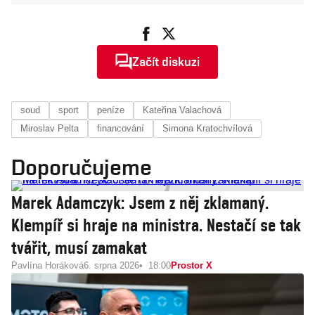
Začít diskuzi
soud
sport
peníze
Kateřina Valachová
Miroslav Pelta
financování
Simona Kratochvílová
Doporučujeme
Marek Adamczyk: Jsem z něj zklamaný.
Klempíř si hraje na ministra. Nestačí se tak
tvářit, musí zamakat
Pavlína Horáková
6. srpna 2026
18:00
Prostor X