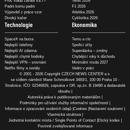
Proč vláda zavádí EET?
Tenis 2026
Padni komu padni
F1 2026
Výpověď z práce vzor
Atletika 2026
Divoký kačer
Cyklistika 2026
Technologie
Ekonomika
SpaceX na burze
Temu a clo
Nejlepší telefony
Spořicí účty
Nejlepší AI zdarma
Superdávka – změny
Nejlepší chytré hodinky
Chybějící roky k důchodu
Nejlepší VPN – srovnání
Minimální mzda 2027
Netflix filmy a seriály
Vedro v práci
© 2001 - 2026 Copyright
CZECH NEWS CENTER a.s.
se sídlem náměstí Marie Schmolkové 3493/1, 100 00 Praha 10 -
Strašnice, IČO: 02346826, zapsána v OR, sp.zn. B 19490 a dodavatelé
obsahu
Autorská práva k publikovaným materiálům
Podmínky pro užívání služby informační společnosti
Informace o zpracování osobních údajů
Cookies
Nastavení soukromí
Vlastnická struktura
Jednotná kontaktní místa / Single Points of Contact
Etický kodex
Povinně zveřejňované informace