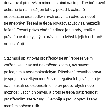
dosahovat především mimotrestními nástroji. Trestněprávní
ochrana je na místě jen tehdy, pokud k ochraně
nepostačují prostředky jiných právních odvětví, neboť
trestněprávní řešení je třeba považovat vždy za nejzazší
řešení. Trestní právo chrání jedince jen tehdy, jestliže
právní prostředky jiných právních odvětví k jejich ochraně
nepostačují.
Stát musí uplatňovat prostředky trestní represe velmi
zdrženlivě, jinak má nakročeno k tomu, být státem
policejním a nedemokratickým. Působení trestního práva
je spojeno s velkým množstvím negativních jevů, jako je
např. zásah do osobnostních práv podezřelých nebo
možnost justičních omylů, a proto je třeba dát přednost
prostředkům, které fungují jemněji a jsou doprovázeny
menším počtem rizik.