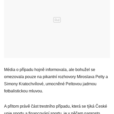
Média o případu hojně informovala, ale bohužel se
omezovala pouze na pikantní rozhovory Miroslava Pelty a
Simony Kratochvílové, umocněné Peltovou jadrnou
fotbalistickou mluvou.
A přitom právě část trestního případu, která se týká České
unie sportu a financování sportu, je v něčem naprosto