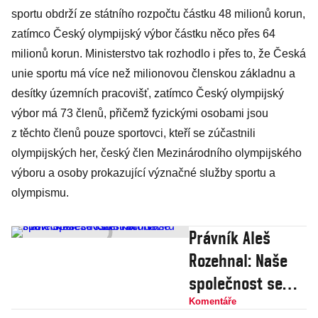
sportu obdrží ze státního rozpočtu částku 48 milionů korun,
zatímco Český olympijský výbor částku něco přes 64
milionů korun. Ministerstvo tak rozhodlo i přes to, že Česká
unie sportu má více než milionovou členskou základnu a
desítky územních pracovišť, zatímco Český olympijský
výbor má 73 členů, přičemž fyzickými osobami jsou
z těchto členů pouze sportovci, kteří se zúčastnili
olympijských her, český člen Mezinárodního olympijského
výboru a osoby prokazující význačné služby sportu a
olympismu.
Právník Aleš
Rozehnal: Naše
společnost se
kvůli koronaviru
Komentáře