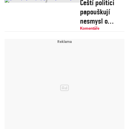
Čeští politici
papouškují
nesmysl o
„jedné Číně“.
Komentáře
Nic takového
neexistuje a
nikdy ani
neexistovalo