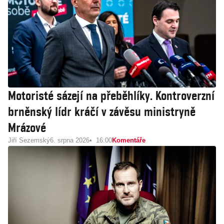
Motoristé sázejí na přeběhlíky. Kontroverzní
brněnský lídr kráčí v závěsu ministryně
Mrázové
Jiří Sezemský
6. srpna 2026
16:00
Komentáře