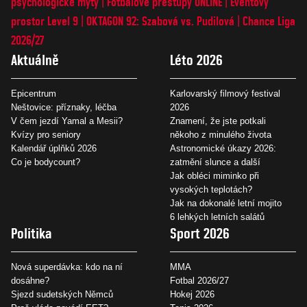
psychologické mýty
Fotbalové přestupy ONLINE
Eventový
prostor Level 9
OKTAGON 92: Szabová vs. Pudilová
Chance Liga
2026/27
Aktuálně
Léto 2026
Epicentrum
Karlovarský filmový festival
Neštovice: příznaky, léčba
2026
V čem jezdí Yamal a Mesii?
Znamení, že jste potkali
Kvízy pro seniory
někoho z minulého života
Kalendář úplňků 2026
Astronomické úkazy 2026:
Co je bodycount?
zatmění slunce a další
Jak obléci miminko při
vysokých teplotách?
Jak na dokonalé letní mojito
6 lehkých letních salátů
Politika
Sport 2026
Nová superdávka: kdo na ní
MMA
dosáhne?
Fotbal 2026/27
Sjezd sudetských Němců
Hokej 2026