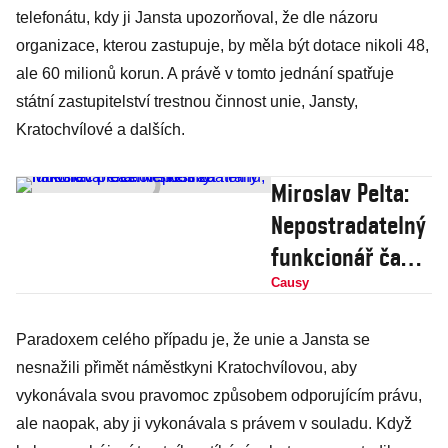
telefonátu, kdy ji Jansta upozorňoval, že dle názoru
organizace, kterou zastupuje, by měla být dotace nikoli 48,
ale 60 milionů korun. A právě v tomto jednání spatřuje
státní zastupitelství trestnou činnost unie, Jansty,
Kratochvílové a dalších.
Miroslav Pelta:
Nepostradatelný
funkcionář často
chodil za hranu,
Causy
nakonec
Paradoxem celého případu je, že unie a Jansta se
přecenil své síly
nesnažili přimět náměstkyni Kratochvílovou, aby
vykonávala svou pravomoc způsobem odporujícím právu,
ale naopak, aby ji vykonávala s právem v souladu. Když