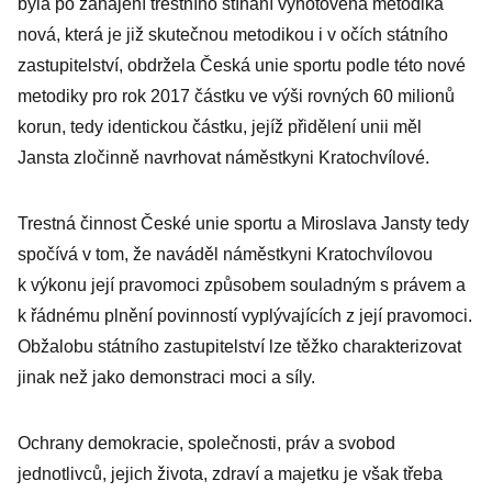
byla po zahájení trestního stíhání vyhotovena metodika
nová, která je již skutečnou metodikou i v očích státního
zastupitelství, obdržela Česká unie sportu podle této nové
metodiky pro rok 2017 částku ve výši rovných 60 milionů
korun, tedy identickou částku, jejíž přidělení unii měl
Jansta zločinně navrhovat náměstkyni Kratochvílové.
Trestná činnost České unie sportu a Miroslava Jansty tedy
spočívá v tom, že naváděl náměstkyni Kratochvílovou
k výkonu její pravomoci způsobem souladným s právem a
k řádnému plnění povinností vyplývajících z její pravomoci.
Obžalobu státního zastupitelství lze těžko charakterizovat
jinak než jako demonstraci moci a síly.
Ochrany demokracie, společnosti, práv a svobod
jednotlivců, jejich života, zdraví a majetku je však třeba