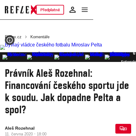
Předplatné
Reflex.cz
Komentáře
6
Fotogale
Právník Aleš Rozehnal:
Financování českého sportu jde
k soudu. Jak dopadne Pelta a
spol?
Aleš Rozehnal
0
·
11. června 2020
18:00