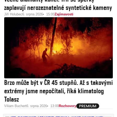
zaplavují nerozeznatelné syntetické kameny
Jiří Holubec
6. srpna 2026
15:00
Zajímavosti
Brzo může být v ČR 45 stupňů. Až s takovými
extrémy jsme nepočítali, říká klimatolog
Tolasz
Viliam Buchert
6. srpna 2026
13:00
Rozhovory