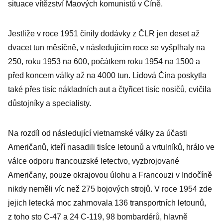
situace vítězství Maových komunistů v Číně.
Jestliže v roce 1951 činily dodávky z ČLR jen deset až
dvacet tun měsíčně, v následujícím roce se vyšplhaly na
250, roku 1953 na 600, počátkem roku 1954 na 1500 a
před koncem války až na 4000 tun. Lidová Čína poskytla
také přes tisíc nákladních aut a čtyřicet tisíc nosičů, cvičila
důstojníky a specialisty.
Na rozdíl od následující vietnamské války za účasti
Američanů, kteří nasadili tisíce letounů a vrtulníků, hrálo ve
válce odporu francouzské letectvo, vyzbrojované
Američany, pouze okrajovou úlohu a Francouzi v Indočíně
nikdy neměli víc než 275 bojových strojů. V roce 1954 zde
jejich letecká moc zahrnovala 136 transportních letounů,
z toho sto C-47 a 24 C-119, 98 bombardérů, hlavně