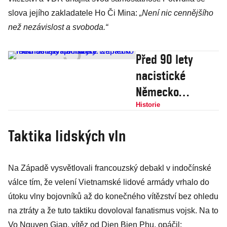
slova jejího zakladatele Ho Či Mina:
„Není nic cennějšího
než nezávislost a svoboda.“
Před 90 lety
nacistické
Německo
remilitarizovalo
Historie
Porýní. Západní
Taktika lidských vln
mocnosti jen
přihlížely
Na Západě vysvětlovali francouzský debakl v indočínské
válce tím, že velení Vietnamské lidové armády vrhalo do
útoku vlny bojovníků až do konečného vítězství bez ohledu
na ztráty a že tuto taktiku dovoloval fanatismus vojsk. Na to
Vo Nguyen Giap, vítěz od Dien Bien Phu, opáčil: