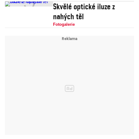
Skvělé optické iluze z
armáda svůj
nahých těl
největší zločin
Fotogalerie
za celou
vietnamskou
válku