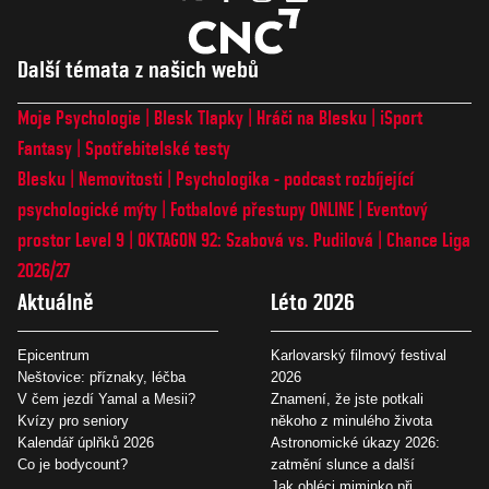
Další témata z našich webů
Moje Psychologie
Blesk Tlapky
Hráči na Blesku
iSport
Fantasy
Spotřebitelské testy
Blesku
Nemovitosti
Psychologika - podcast rozbíjející
psychologické mýty
Fotbalové přestupy ONLINE
Eventový
prostor Level 9
OKTAGON 92: Szabová vs. Pudilová
Chance Liga
2026/27
Aktuálně
Léto 2026
Epicentrum
Karlovarský filmový festival
Neštovice: příznaky, léčba
2026
V čem jezdí Yamal a Mesii?
Znamení, že jste potkali
Kvízy pro seniory
někoho z minulého života
Kalendář úplňků 2026
Astronomické úkazy 2026:
Co je bodycount?
zatmění slunce a další
Jak obléci miminko při