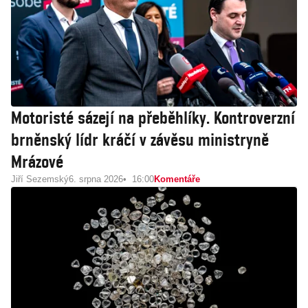
Motoristé sázejí na přeběhlíky. Kontroverzní
brněnský lídr kráčí v závěsu ministryně
Mrázové
Jiří Sezemský
6. srpna 2026
16:00
Komentáře