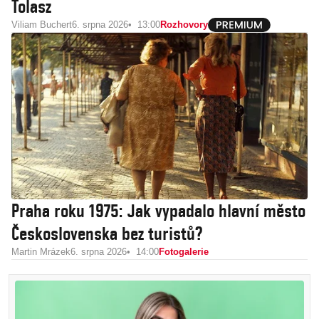
Tolasz
Viliam Buchert
6. srpna 2026
13:00
Rozhovory
Praha roku 1975: Jak vypadalo hlavní město
Československa bez turistů?
Martin Mrázek
6. srpna 2026
14:00
Fotogalerie