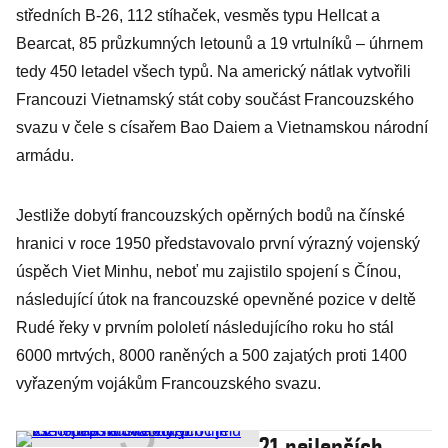
středních B-26, 112 stíhaček, vesměs typu Hellcat a
Bearcat, 85 průzkumných letounů a 19 vrtulníků – úhrnem
tedy 450 letadel všech typů. Na americký nátlak vytvořili
Francouzi Vietnamský stát coby součást Francouzského
svazu v čele s císařem Bao Daiem a Vietnamskou národní
armádu.
Jestliže dobytí francouzských opěrných bodů na čínské
hranici v roce 1950 představovalo první výrazný vojenský
úspěch Viet Minhu, neboť mu zajistilo spojení s Čínou,
následující útok na francouzské opevněné pozice v deltě
Rudé řeky v prvním pololetí následujícího roku ho stál
6000 mrtvých, 8000 raněných a 500 zajatých proti 1400
vyřazeným vojákům Francouzského svazu.
21 nejlepších