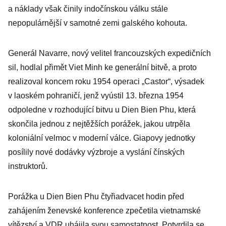
a náklady však činily indočínskou válku stále
nepopulárnější v samotné zemi galského kohouta.
Generál Navarre, nový velitel francouzských expedičních
sil, hodlal přimět Viet Minh ke generální bitvě, a proto
realizoval koncem roku 1954 operaci „Castor“, výsadek
v laoském pohraničí, jenž vyústil 13. března 1954
odpoledne v rozhodující bitvu u Dien Bien Phu, která
skončila jednou z nejtěžších porážek, jakou utrpěla
koloniální velmoc v moderní válce. Giapovy jednotky
posílily nové dodávky výzbroje a vyslání čínských
instruktorů.
Porážka u Dien Bien Phu čtyřiadvacet hodin před
zahájením ženevské konference zpečetila vietnamské
vítězství a VDR uhájila svou samostatnost. Potvrdila se