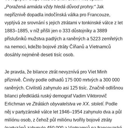
„Poražená armáda vždy hledá důvod prohry.“
Jak
nepříznivě dopadla indočínská válka pro Francouze,
vyplývá ze srovnání s jejich ztrátami v tonkinské válce z let
1883–1885, v níž přišli jen o 333 důstojníky a 3889
příslušníků mužstva padlých a raněných a 5223 zemřelých
na nemoci, kdežto bojové ztráty Číňanů a Vietnamců
dosáhly nejméně deseti tisíc osob.
Je pravda, že bilance ztrát nevyznívá pro Viet Minh
příznivě. Činily podle odhadů 175 000 mrtvých a 300 000
raněných. Civilistů zahynulo asi 125 tisíc. Značně odlišnou
bilanci předkládá ruský demograf Vadim Viktorovič
Erlichman ve
Ztrátách obyvatelstva ve XX. století
. Podle
něj v partyzánské válce let 1946–1954 zahynulo dva a půl
miliónu osob, z čehož půl miliónu tvořily bojové ztráty
(partyzánů zahynulo 450 000 a Vietnamců na francouzské