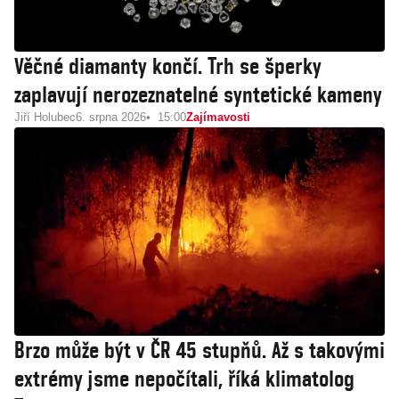
Věčné diamanty končí. Trh se šperky
zaplavují nerozeznatelné syntetické kameny
Jiří Holubec
6. srpna 2026
15:00
Zajímavosti
Brzo může být v ČR 45 stupňů. Až s takovými
extrémy jsme nepočítali, říká klimatolog