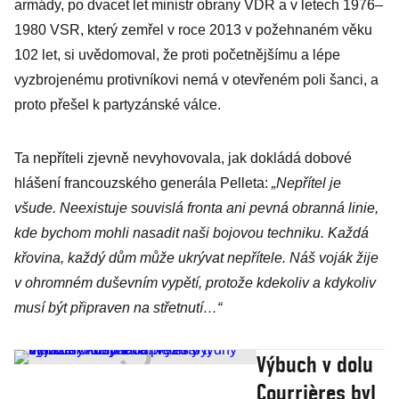
armády, po dvacet let ministr obrany VDR a v letech 1976–
1980 VSR, který zemřel v roce 2013 v požehnaném věku
102 let, si uvědomoval, že proti početnějšímu a lépe
vyzbrojenému protivníkovi nemá v otevřeném poli šanci, a
proto přešel k partyzánské válce.
Ta nepříteli zjevně nevyhovovala, jak dokládá dobové
hlášení francouzského generála Pelleta:
„Nepřítel je
všude. Neexistuje souvislá fronta ani pevná obranná linie,
kde bychom mohli nasadit naši bojovou techniku. Každá
křovina, každý dům může ukrývat nepřítele. Náš voják žije
v ohromném duševním vypětí, protože kdekoliv a kdykoliv
musí být připraven na střetnutí…“
Výbuch v dolu
Courrières byl