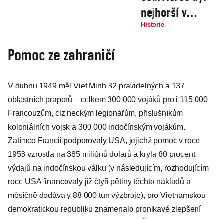
nejhorší v
dějinách.
Historie
Výtahy vyvážely
Pomoc ze zahraničí
kusy těl a
přeživší týdny
V dubnu 1949 měl Viet Minh 32 pravidelných a 137
bloudili
oblastních praporů – celkem 300 000 vojáků proti 115 000
chodbami
Francouzům, cizineckým legionářům, příslušníkům
koloniálních vojsk a 300 000 indočínským vojákům.
Zatímco Francii podporovaly USA, jejichž pomoc v roce
1953 vzrostla na 385 miliónů dolarů a kryla 60 procent
výdajů na indočínskou válku (v následujícím, rozhodujícím
roce USA financovaly již čtyři pětiny těchto nákladů a
měsíčně dodávaly 88 000 tun výzbroje), pro Vietnamskou
demokratickou republiku znamenalo pronikavé zlepšení