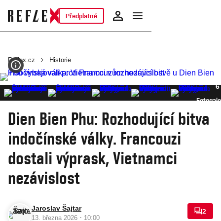
Předplatné
Reflex.cz
Historie
6
Fotogale
Dien Bien Phu: Rozhodující bitva
indočínské války. Francouzi
dostali výprask, Vietnamci
nezávislost
Jaroslav Šajtar
2
·
13. března 2026
10:00