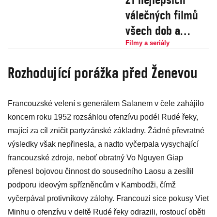
válečných filmů
všech dob a
důvody, proč je
Filmy a seriály
rozhodně musíte
Rozhodující porážka před Ženevou
vidět
Francouzské velení s generálem Salanem v čele zahájilo
koncem roku 1952 rozsáhlou ofenzívu podél Rudé řeky,
mající za cíl zničit partyzánské základny. Žádné převratné
výsledky však nepřinesla, a nadto vyčerpala vysychající
francouzské zdroje, neboť obratný Vo Nguyen Giap
přenesl bojovou činnost do sousedního Laosu a zesílil
podporu ideovým spřízněncům v Kambodži, čímž
vyčerpával protivníkovy zálohy. Francouzi sice pokusy Viet
Minhu o ofenzívu v deltě Rudé řeky odrazili, rostoucí oběti