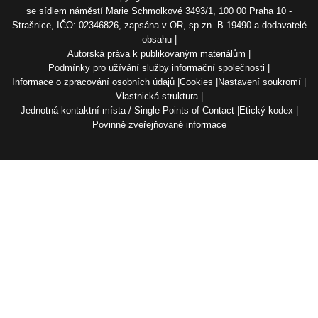
se sídlem náměstí Marie Schmolkové 3493/1, 100 00 Praha 10 -
Strašnice, IČO: 02346826, zapsána v OR, sp.zn. B 19490 a dodavatelé
obsahu
Autorská práva k publikovaným materiálům
Podmínky pro užívání služby informační společnosti
Informace o zpracování osobních údajů
Cookies
Nastavení soukromí
Vlastnická struktura
Jednotná kontaktní místa / Single Points of Contact
Etický kodex
Povinně zveřejňované informace