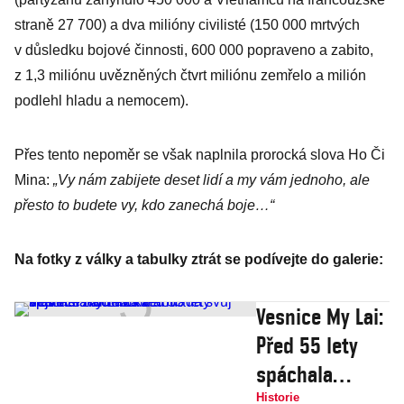
straně 27 700) a dva milióny civilisté (150 000 mrtvých
v důsledku bojové činnosti, 600 000 popraveno a zabito,
z 1,3 miliónu uvězněných čtvrt miliónu zemřelo a milión
podlehl hladu a nemocem).
Přes tento nepoměr se však naplnila prorocká slova Ho Či
Mina:
„Vy nám zabijete deset lidí a my vám jednoho, ale
přesto to budete vy, kdo zanechá boje…“
Na fotky z války a tabulky ztrát se podívejte do galerie:
Vesnice My Lai:
Před 55 lety
spáchala
americká
Historie