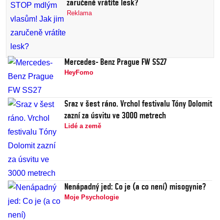
zaručeně vrátíte lesk?
Reklama
Mercedes- Benz Prague FW SS27
HeyFomo
Sraz v šest ráno. Vrchol festivalu Tóny Dolomit
zazní za úsvitu ve 3000 metrech
Lidé a země
Nenápadný jed: Co je (a co není) misogynie?
Moje Psychologie