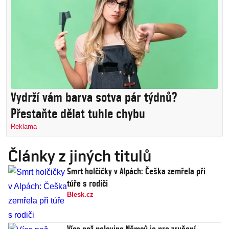
Vydrží vám barva sotva pár týdnů?
Přestaňte dělat tuhle chybu
Reklama
Články z jiných titulů
Smrt holčičky v Alpách: Češka zemřela při
túře s rodiči
Blesk.cz
Více než polovina Němců je pro zrušení