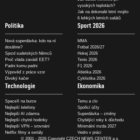
vysokých teplotách?
Jak na dokonalé letní mojito
6 lehkých letních salátů
Politika
Sport 2026
Nová superdávka: kdo na ní
MMA
dosáhne?
Fotbal 2026/27
Sjezd sudetských Němců
Hokej 2026
Proč vláda zavádí EET?
Tenis 2026
Padni komu padni
F1 2026
Výpověď z práce vzor
Atletika 2026
Divoký kačer
Cyklistika 2026
Technologie
Ekonomika
SpaceX na burze
Temu a clo
Nejlepší telefony
Spořicí účty
Nejlepší AI zdarma
Superdávka – změny
Nejlepší chytré hodinky
Chybějící roky k důchodu
Nejlepší VPN – srovnání
Minimální mzda 2027
Netflix filmy a seriály
Vedro v práci
© 2001 - 2026 Copyright
CZECH NEWS CENTER a.s.