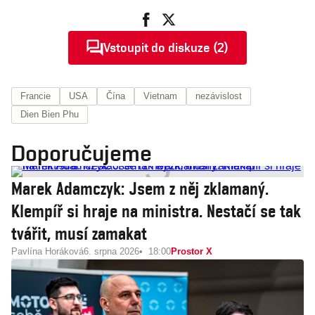
Vstoupit do diskuze (2)
Francie
USA
Čína
Vietnam
nezávislost
Dien Bien Phu
Doporučujeme
Marek Adamczyk: Jsem z něj zklamaný.
Klempíř si hraje na ministra. Nestačí se tak
tvářit, musí zamakat
Pavlína Horáková
6. srpna 2026
18:00
Prostor X