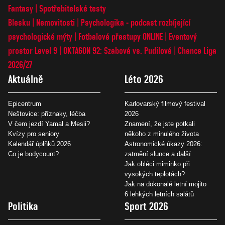
Fantasy
Spotřebitelské testy
Blesku
Nemovitosti
Psychologika - podcast rozbíjející
psychologické mýty
Fotbalové přestupy ONLINE
Eventový
prostor Level 9
OKTAGON 92: Szabová vs. Pudilová
Chance Liga
2026/27
Aktuálně
Léto 2026
Epicentrum
Karlovarský filmový festival
Neštovice: příznaky, léčba
2026
V čem jezdí Yamal a Mesii?
Znamení, že jste potkali
Kvízy pro seniory
někoho z minulého života
Kalendář úplňků 2026
Astronomické úkazy 2026:
Co je bodycount?
zatmění slunce a další
Jak obléci miminko při
vysokých teplotách?
Jak na dokonalé letní mojito
6 lehkých letních salátů
Politika
Sport 2026