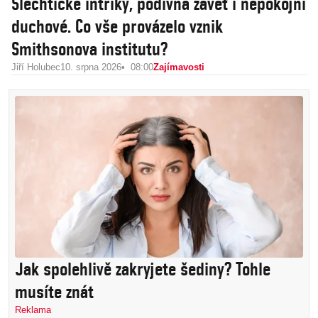
Šlechtické intriky, podivná závěť i nepokojní
duchové. Co vše provázelo vznik
Smithsonova institutu?
Jiří Holubec
10. srpna 2026
08:00
Zajímavosti
Jak spolehlivě zakryjete šediny? Tohle
musíte znát
Reklama