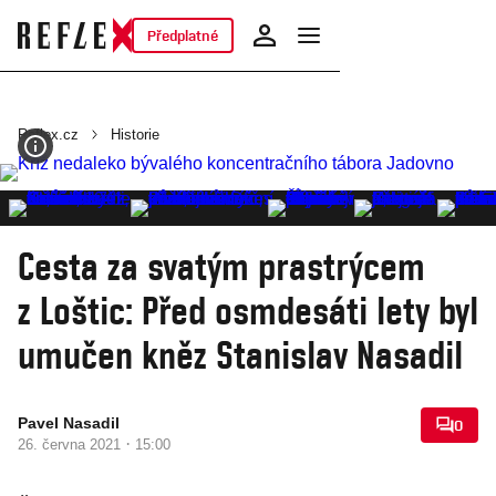
Předplatné
Reflex.cz
Historie
Cesta za svatým prastrýcem
z Loštic: Před osmdesáti lety byl
umučen kněz Stanislav Nasadil
Pavel Nasadil
0
·
26. června 2021
15:00