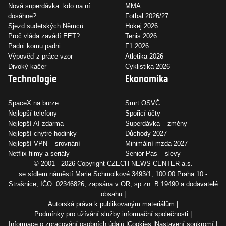
Nová superdávka: kdo na ní
MMA
dosáhne?
Fotbal 2026/27
Sjezd sudetských Němců
Hokej 2026
Proč vláda zavádí EET?
Tenis 2026
Padni komu padni
F1 2026
Výpověď z práce vzor
Atletika 2026
Divoký kačer
Cyklistika 2026
Technologie
Ekonomika
SpaceX na burze
Smrt OSVČ
Nejlepší telefony
Spořicí účty
Nejlepší AI zdarma
Superdávka – změny
Nejlepší chytré hodinky
Důchody 2027
Nejlepší VPN – srovnání
Minimální mzda 2027
Netflix filmy a seriály
Senior Pas – slevy
© 2001 - 2026 Copyright
CZECH NEWS CENTER a.s.
se sídlem náměstí Marie Schmolkové 3493/1, 100 00 Praha 10 -
Strašnice, IČO: 02346826, zapsána v OR, sp.zn. B 19490 a dodavatelé
obsahu
Autorská práva k publikovaným materiálům
Podmínky pro užívání služby informační společnosti
Informace o zpracování osobních údajů
Cookies
Nastavení soukromí