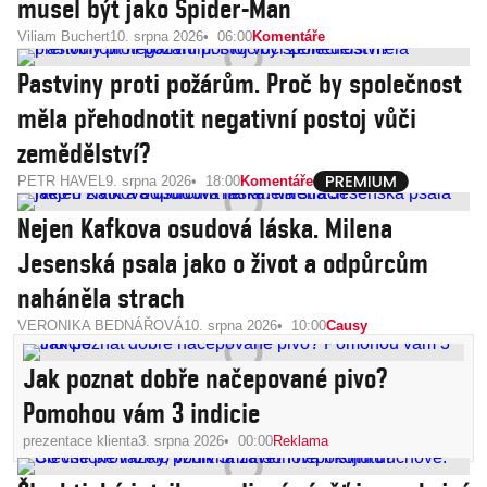
musel být jako Spider-Man
Viliam Buchert
10. srpna 2026
06:00
Komentáře
Pastviny proti požárům. Proč by společnost
měla přehodnotit negativní postoj vůči
zemědělství?
PETR HAVEL
9. srpna 2026
18:00
Komentáře
Nejen Kafkova osudová láska. Milena
Jesenská psala jako o život a odpůrcům
naháněla strach
VERONIKA BEDNÁŘOVÁ
10. srpna 2026
10:00
Causy
Jak poznat dobře načepované pivo?
Pomohou vám 3 indicie
prezentace klienta
3. srpna 2026
00:00
Reklama