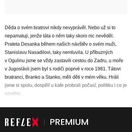
Děda o svém bratrovi nikdy nevyprávěl. Nebo už si to
nepamatuji, jenže táta o něm taky skoro nic nevěděl.
Prateta Desanka během našich návštěv o svém muži,
Stanislavu Nasadilovi, taky nemluvila. U příbuzných
v Ogulinu jsme se vždy zastavili cestou do Zadru, u moře
v Jugoslávii jsem byl s rodiči poprvé v roce 1981. Tátovi
bratranci, Branko a Stanko, měli děti v mém věku. Hráli
jsme si spolu, dospělí u kafe probrali počasí, politiku i co je
nového.