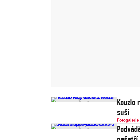
Kouzlo 
suši
Fotogalerie
Podvádě
nešetří