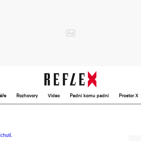
áře
Rozhovory
Video
Padni komu padni
Prostor X