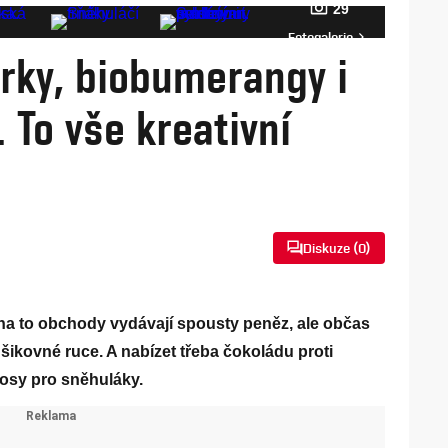
29
Fotogalerie
rky, biobumerangy i
. To vše kreativní
Diskuze (
0
)
na to obchody vydávají spousty peněz, ale občas
 šikovné ruce. A nabízet třeba čokoládu proti
sy pro sněhuláky.