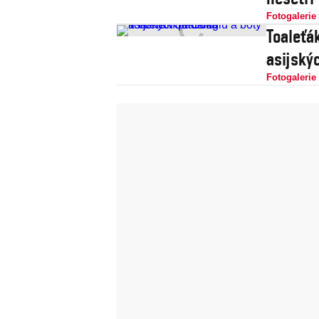
Fotogalerie
Toaleťá
asijský
Fotogalerie