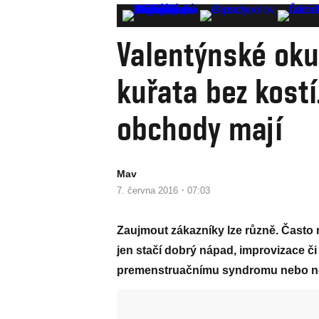
Valentýnské oku
kuřata bez kostí
obchody mají
Mav
·
7. června 2016
07:03
Zaujmout zákazníky lze různě. Často 
jen stačí dobrý nápad, improvizace či
premenstruačnímu syndromu nebo no