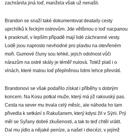
zachránila jiná loď, manžela však už nenašli.
Brandon se snaží také dokumentovat deataily cesty
uprchlíků k řeckým ostrovům. Jde většinou o loď nacpanou
k prasknutí, v lepším případě mají lidé záchranné vesty.
Lodě jsou naprosto nevhodné pro plavbu na otevřeném
moři. Gumové čluny sou lehké, jejich odolnost vůči
nárazům na ostré skály je téměř nulová. Totéž platí i o
vlnách, které malou loď přeplněnou lidmi lehce převrátí.
Brandonovi se však podařilo získat i příběhy s dobrým
koncem. Na Kosu potkal muže, který má již rakouský pas.
Cesta na sever mu trvala celý měsíc, ale náhoda ho tam
přivedla k setkání s Rakušanem, který kdysi žil v Sýrii. Prý
měl se Syřany dobré zkušenosti, a tak to teď chtěl vrátit.
Dal mu jídlo a nějaké peníze, a našel i diecézi, v jejímž