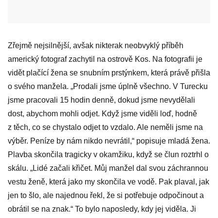
Zřejmě nejsilnější, avšak nikterak neobvyklý příběh
americký fotograf zachytil na ostrově Kos. Na fotografii je
vidět plačící žena se snubním prstýnkem, která právě přišla
o svého manžela. „Prodali jsme úplně všechno. V Turecku
jsme pracovali 15 hodin denně, dokud jsme nevydělali
dost, abychom mohli odjet. Když jsme viděli loď, hodně
z těch, co se chystalo odjet to vzdalo. Ale neměli jsme na
výběr. Peníze by nám nikdo nevrátil,“ popisuje mladá žena.
Plavba skončila tragicky v okamžiku, když se člun roztrhl o
skálu. „Lidé začali křičet. Můj manžel dal svou záchrannou
vestu ženě, která jako my skončila ve vodě. Pak plaval, jak
jen to šlo, ale najednou řekl, že si potřebuje odpočinout a
obrátil se na znak.“ To bylo naposledy, kdy jej viděla. Ji