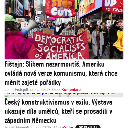
Fištejn: Slibem nezarmoutíš. Ameriku
ovládá nová verze komunismu, která chce
měnit zajeté pořádky
Jefim Fištejn
8. srpna 2026
06:00
Komentáře
Český konstruktivismus v exilu. Výstava
ukazuje díla umělců, kteří se prosadili v
západním Německu
Marek Gregor
8. srpna 2026
14:00
Kultura