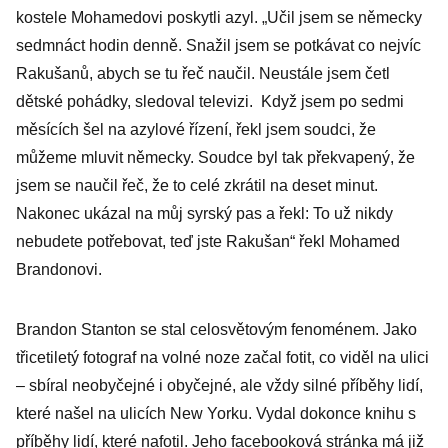
kostele Mohamedovi poskytli azyl. „Učil jsem se německy
sedmnáct hodin denně. Snažil jsem se potkávat co nejvíc
Rakušanů, abych se tu řeč naučil. Neustále jsem četl
dětské pohádky, sledoval televizi. Když jsem po sedmi
měsících šel na azylové řízení, řekl jsem soudci, že
můžeme mluvit německy. Soudce byl tak překvapený, že
jsem se naučil řeč, že to celé zkrátil na deset minut.
Nakonec ukázal na můj syrský pas a řekl: To už nikdy
nebudete potřebovat, teď jste Rakušan“ řekl Mohamed
Brandonovi.
Brandon Stanton se stal celosvětovým fenoménem. Jako
třicetiletý fotograf na volné noze začal fotit, co viděl na ulici
– sbíral neobyčejné i obyčejné, ale vždy silné příběhy lidí,
které našel na ulicích New Yorku. Vydal dokonce knihu s
příběhy lidí, které nafotil. Jeho facebooková stránka má již