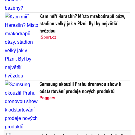
Kam míří Haraslín? Místo mrakodrapů oázy,
stadion velký jak v Plzni. Byl by největší
hvězdou
iSport.cz
Samsung okouzlil Prahu dronovou show k
odstartování prodeje nových produktů
Poggers