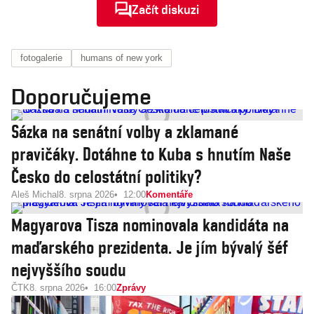
Začít diskuzi
fotogalerie
humans of new york
Doporučujeme
Sázka na senátní volby a zklamané
pravičáky. Dotáhne to Kuba s hnutím Naše
Česko do celostátní politiky?
Aleš Michal
8. srpna 2026
12:00
Komentáře
Magyarova Tisza nominovala kandidáta na
maďarského prezidenta. Je jím bývalý šéf
nejvyššího soudu
ČTK
8. srpna 2026
16:00
Zprávy