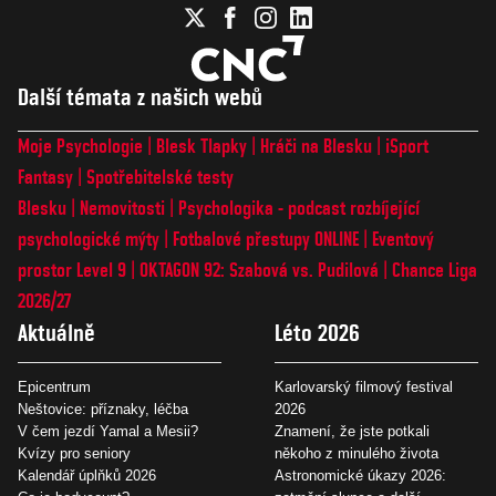
Další témata z našich webů
Moje Psychologie
Blesk Tlapky
Hráči na Blesku
iSport
Fantasy
Spotřebitelské testy
Blesku
Nemovitosti
Psychologika - podcast rozbíjející
psychologické mýty
Fotbalové přestupy ONLINE
Eventový
prostor Level 9
OKTAGON 92: Szabová vs. Pudilová
Chance Liga
2026/27
Aktuálně
Léto 2026
Epicentrum
Karlovarský filmový festival
Neštovice: příznaky, léčba
2026
V čem jezdí Yamal a Mesii?
Znamení, že jste potkali
Kvízy pro seniory
někoho z minulého života
Kalendář úplňků 2026
Astronomické úkazy 2026: