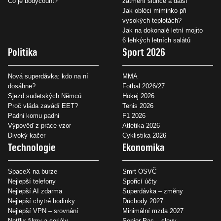
Co je bodycount?
zatmění slunce a další
Jak obléci miminko při
vysokých teplotách?
Jak na dokonalé letní mojito
6 lehkých letních salátů
Politika
Sport 2026
Nová superdávka: kdo na ní
MMA
dosáhne?
Fotbal 2026/27
Sjezd sudetských Němců
Hokej 2026
Proč vláda zavádí EET?
Tenis 2026
Padni komu padni
F1 2026
Výpověď z práce vzor
Atletika 2026
Divoký kačer
Cyklistika 2026
Technologie
Ekonomika
SpaceX na burze
Smrt OSVČ
Nejlepší telefony
Spořicí účty
Nejlepší AI zdarma
Superdávka – změny
Nejlepší chytré hodinky
Důchody 2027
Nejlepší VPN – srovnání
Minimální mzda 2027
Netflix filmy a seriály
Senior Pas – slevy