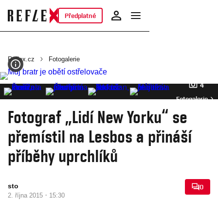
Předplatné
Reflex.cz
Fotogalerie
4
Fotogalerie
Fotograf „Lidí New Yorku“ se
přemístil na Lesbos a přináší
příběhy uprchlíků
sto
0
·
2. října 2015
15:30