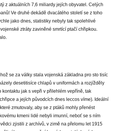
ý z aktuálních 7,6 miliardy jejích obyvatel. Celých
opanů! Ve druhé dekádě dvacátého století se z toho
ychle jako dnes, statistiky nebyly tak spolehlivé
vojenské ztráty zaviněné smrtící ptačí chřipkou.
alo.
ž se za války stala vojenská základna pro sto tisíc
ázely desetitisíce chlapů v uniformách a rozjížděly
 kontaktu jak s vepři v přilehlém vepříně, tak
 chřipce a jejích původcích dnes leccos víme). Ideální
 které zmutovaly, aby se z ptáků mohly přenést
kovému kmeni lidé nebyli imunní, neboť se s ním
vědci zjistili z archívů, v zimě na přelomu let 1915