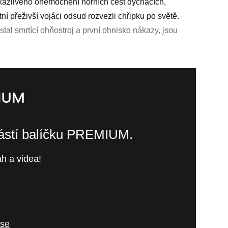
kažlivého onemocnění horních cest dýchacích,
í přeživší vojáci odsud rozvezli chřipku po světě.
 stal smrtící ohňostroj a první ohnisko nákazy, jsou
částí balíčku PREMIUM.
h a videa!
 se