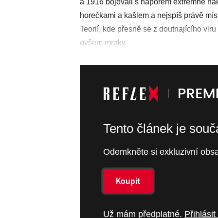
a 1916 bojovali s náporem extrémně na
horečkami a kašlem a nejspíš právě místn
Teorií, kde přesně se z doutnajícího viru
ovšem mraky.
Tento článek je sou
Odemkněte si exkluzivní obsa
Koupit
Už mám předplatné.
Přihlásit