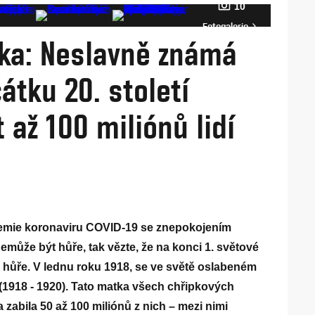
10
Fotogalerie
ka: Neslavně známá
átku 20. století
t až 100 miliónů lidí
emie koronaviru COVID-19 se znepokojením
ž nemůže být hůře, tak vězte, že na konci 1. světové
 hůře. V lednu roku 1918, se ve světě oslabeném
 (1918 - 1920). Tato matka všech chřipkových
a zabila 50 až 100 miliónů z nich – mezi nimi