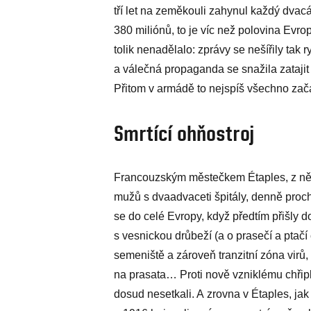
tří let na zeměkouli zahynul každý dvacát
380 miliónů, to je víc než polovina Evr
tolik nenadělalo: zprávy se nešířily tak r
a válečná propaganda se snažila zatajit 
Přitom v armádě to nejspíš všechno zač
Smrtící ohňostroj
Francouzským městečkem Étaples, z něho
mužů s dvaadvaceti špitály, denně proch
se do celé Evropy, když předtím přišly do
s vesnickou drůbeží (a o prasečí a ptačí
semeniště a zároveň tranzitní zóna virů,
na prasata… Proti nově vzniklému chřip
dosud nesetkali. A zrovna v Étaples, jak 