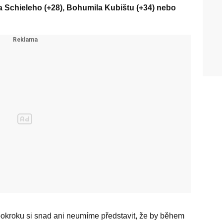
a Schieleho (+28), Bohumila Kubištu (+34) nebo
kroku si snad ani ne­umíme představit, že by během