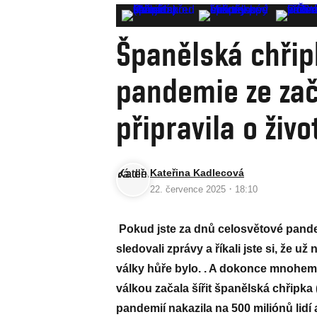
Španělská chřip
pandemie ze zač
připravila o živo
Kateřina Kadlecová
·
22. července 2025
18:10
Pokud jste za dnů celosvětové pand
sledovali zprávy a říkali jste si, že u
války hůře bylo. . A dokonce mnohem
válkou začala šířit španělská chřipka
pandemií nakazila na 500 miliónů lidí 