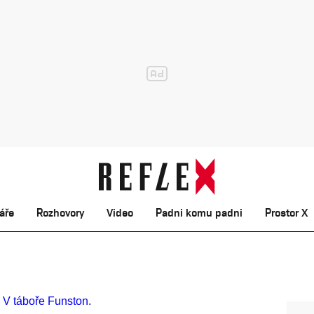
áře
Rozhovory
Video
Padni komu padni
Prostor X