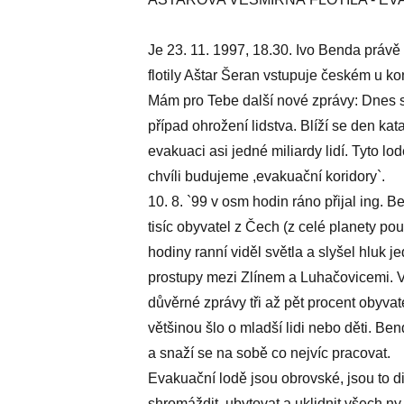
Je 23. 11. 1997, 18.30. Ivo Benda právě
flotily Aštar Šeran vstupuje českém u ko
Mám pro Tebe další nové zprávy: Dnes se
případ ohrožení lidstva. Blíží se den kat
evakuaci asi jedné miliardy lidí. Tyto lo
chvíli budujeme ,evakuační koridory`.
10. 8. `99 v osm hodin ráno přijal ing. 
tisíc obyvatel z Čech (z celé planety pou
hodiny ranní viděl světla a slyšel hluk 
prostupy mezi Zlínem a Luhačovicemi. V
důvěrné zprávy tři až pět procent obyvat
většinou šlo o mladší lidi nebo děti. Ben
a snaží se na sobě co nejvíc pracovat.
Evakuační lodě jsou obrovské, jsou to d
shromáždit, ubytovat a uklidnit všech ny