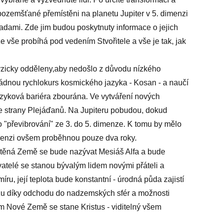
 pozemšťané přemístěni na planetu Jupiter v 5. dimenzi
adami. Zde jim budou poskytnuty informace o jejich
e vše probíhá pod vedením Stvořitele a vše je tak, jak
yzicky odděleny,aby nedošlo z důvodu nízkého
ádnou rychlokurs kosmického jazyka - Kosan - a naučí
azyková bariéra zbourána. Ve vytváření nových
e strany Plejáďanů. Na Jupiteru pobudou, dokud
"převibrování" ze 3. do 5. dimenze. K tomu by mělo
 dimenzi ovšem proběhnou pouze dva roky.
těná Země se bude nazývat Mesiáš Alfa a bude
atelé se stanou bývalým lidem novými přáteli a
u, její teplota bude konstantní - úrodná půda zajistí
ůzu díky odchodu do nadzemských sfér a možnosti
m Nové Země se stane Kristus - viditelný všem