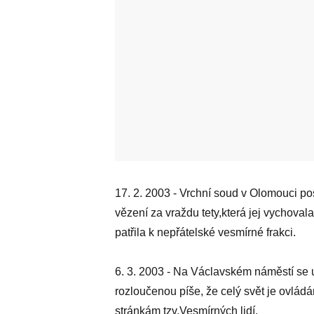
17. 2. 2003 - Vrchní soud v Olomouci po
vězení za vraždu tety,která jej vychoval
patřila k nepřátelské vesmírné frakci.
6. 3. 2003 - Na Václavském náměstí se up
rozloučenou píše, že celý svět je ovlád
stránkám tzv.Vesmírných lidí.