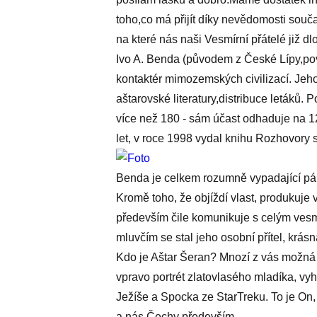
toho,co má přijít díky nevědomosti souča
na které nás naši Vesmírní přátelé již d
Ivo A. Benda (původem z České Lípy,povo
kontaktér mimozemských civilizací. Jeh
aštarovské literatury,distribuce letáků.
více než 180 - sám účast odhaduje na 1
let, v roce 1998 vydal knihu Rozhovory 
Benda je celkem rozumně vypadající pán,
Kromě toho, že objíždí vlast, produkuje v
především čile komunikuje s celým vesm
mluvčím se stal jeho osobní přítel, krás
Kdo je Aštar Šeran? Mnozí z vás možná na
vpravo portrét zlatovlasého mladíka, vy
Ježíše a Spocka ze StarTreku. To je On, v
a nás Čechy především.