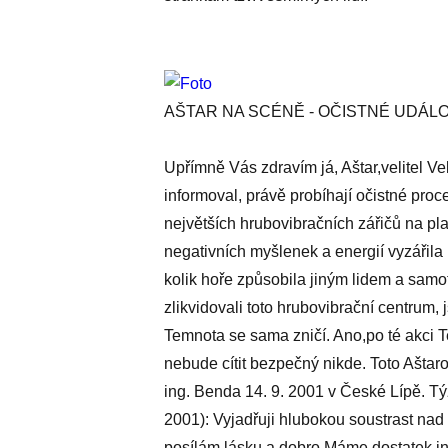
AŠTAR NA SCÉNĚ - OČISTNÉ UDÁLO
Upřímně Vás zdravím já, Aštar,velitel Ve
informoval, právě probíhají očistné pro
největších hrubovibračních zářičů na pl
negativních myšlenek a energií vyzářila 
kolik hoře způsobila jiným lidem a samot
zlikvidovali toto hrubovibrační centrum, 
Temnota se sama zničí. Ano,po té akci Te
nebude cítit bezpečný nikde. Toto Aštarov
ing. Benda 14. 9. 2001 v České Lípě. Tý
2001): Vyjadřuji hlubokou soustrast nad 
posílám lásku a dobro.Máme dostatek inf