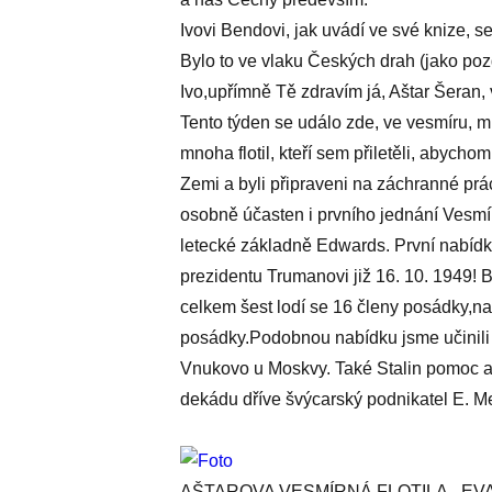
Ivovi Bendovi, jak uvádí ve své knize, 
Bylo to ve vlaku Českých drah (jako pozdě
Ivo,upřímně Tě zdravím já, Aštar Šeran, ve
Tento týden se událo zde, ve vesmíru, m
mnoha flotil, kteří sem přiletěli, abycho
Zemi a byli připraveni na záchranné prá
osobně účasten i prvního jednání Vesmí
letecké základně Edwards. První nabídk
prezidentu Trumanovi již 16. 10. 1949! 
celkem šest lodí se 16 členy posádky,na
posádky.Podobnou nabídku jsme učinili J
Vnukovo u Moskvy. Také Stalin pomoc aš
dekádu dříve švýcarský podnikatel E. M
AŠTAROVA VESMÍRNÁ FLOTILA - E