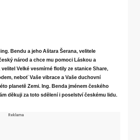
ing. Bendu a jeho Aštara Šerana, velitele
je český národ a chce mu pomoci Láskou a
elitel Velké vesmírné flotily ze stanice Share,
rodem, neboť Vaše vibrace a Vaše duchovní
 této planetě Zemi. Ing. Benda jménem českého
ám děkuji za toto sdělení i poselství českému lidu.