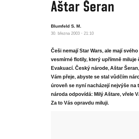
Aštar Šeran
Blumfeld S. M.
·
30. března 2003
21:10
Češi nemají Star Wars, ale mají svého 
vesmírné flotily, který upřímně milu
Evakuací. Český národe, Aštar Šeran, v
Vám přeje, abyste se stal vůdčím ná
úroveň se nyní nacházejí nejvýše na
národa odpovídá: Milý Aštare, vřele V
Za to Vás opravdu miluji.