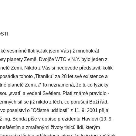
STI
lké vesmírné flotily.Jak jsem Vás již mnohokrát
cesy planety Země. Dvojče WTC v N.Y. bylo jeden z
anetě Zemi. Nikdo z Vás si nedovede představit, kolik
posádka tohoto ,Titaniku` za 28 let své existence a
né planetě Zemi. // To neznamená, že ti, co fyzicky
jsou ,svatí` a vedeni Světlem. Platí známé pravidlo -
mných sil se již nikdo z těch, co porušují Boží řád,
o poselství o "Očistné události" z 11. 9. 2001 přijal
ž ing. Benda píše v dopise prezidentu Havlovi (19. 9.
neštěstím a zmařenými životy tisíců lidí, kterým
ormací o těchto událostech, víme, že to je jen začátek