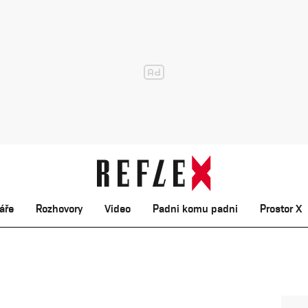
áře
Rozhovory
Video
Padni komu padni
Prostor X