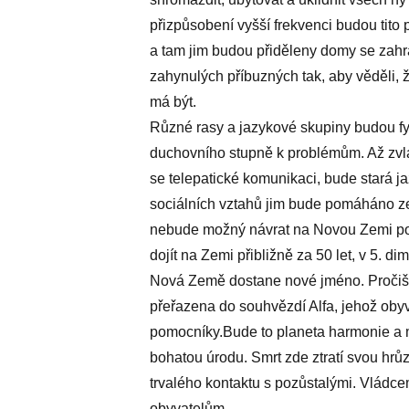
přizpůsobení vyšší frekvenci budou tito
a tam jim budou přiděleny domy se zahr
zahynulých příbuzných tak, aby věděli, ž
má být.
Různé rasy a jazykové skupiny budou f
duchovního stupně k problémům. Až zvl
se telepatické komunikaci, bude stará j
sociálních vztahů jim bude pomáháno z
nebude možný návrat na Novou Zemi po 
dojít na Zemi přibližně za 50 let, v 5.
Nová Země dostane nové jméno. Pročiš
přeřazena do souhvězdí Alfa, jehož obyv
pomocníky.Bude to planeta harmonie a mír
bohatou úrodu. Smrt zde ztratí svou hr
trvalého kontaktu s pozůstalými. Vládce
obyvatelům.