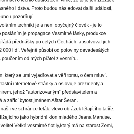
sného lidstva. Proto budou následovat další události,
louho upozorňují.
láním technik) je a není obyčejný člověk - je to
o posláním je propagace Vesmírné lásky, produkce
 Pořádá přednášky po celých Čechách; absolvoval jich
2 000 lidí. Veřejně působí od poloviny devadesátých
s poučením od mých přátel z vesmíru.
 který se umí vyjadřovat a věří tomu, o čem mluví.
lastní internetové stránky a oslovuje prezidenty,a
írem, jehož "autorizovaným" představitelem a
ná a zářící bytost jménem Aštar Šeran.
šli ve schránce leták: vlevo obrázek létajícího talíře,
hlížejícího jako hybridní klon mladého Jeana Maraise,
elitel Velké vesmírné flotily,který má na starost Zemi,