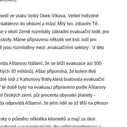
 sedí ve vlaku Velký Osek-Vlkava. Velitel hvězdné
ntaktérovi do vědomí a hlásí: Milý Ivo, zdravím Tě.
 v okolí Země rozmístily základní evakuační lodě, pro
astrofy. Máme připraveno několik set tisíc lodí pro
dě jsou rozmístěny mezi ,evakuačními sektory`. V této
Benda Aštarovo hlášení, že se blíží evakuace asi 500
hých 30 miliónů). Aštar připomíná, že kolem třetí
jedné lodi z Kahunovy flotily,která budovala evakuační
 té době bylo na evakuaci připraveno podle Aštarovy
el českých zemí, půl procenta obyvatel planety -
da odpovídá Aštarovi, že jeho lidé se již těší na přesun
isky o průměru několika kilometrů a mají za úkol
 vybrané a vyzvednuté lidi. Po určité transformaci a