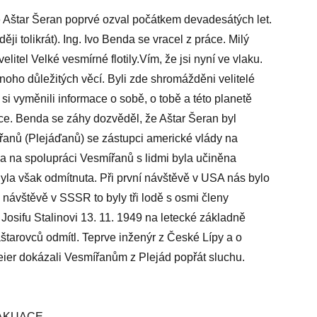
se Aštar Šeran poprvé ozval počátkem devadesátých let.
ji tolikrát). Ing. Ivo Benda se vracel z práce. Milý
litel Velké vesmírné flotily.Vím, že jsi nyní ve vlaku.
noho důležitých věcí. Byli zde shromážděni velitelé
m si vyměnili informace o sobě, o tobě a této planetě
ce. Benda se záhy dozvěděl, že Aštar Šeran byl
řanů (Plejáďanů) se zástupci americké vlády na
a na spolupráci Vesmířanů s lidmi byla učiněna
Byla však odmítnuta. Při první návštěvě v USA nás bylo
 návštěvě v SSSR to byly tři lodě s osmi členy
osifu Stalinovi 13. 11. 1949 na letecké základně
tarovců odmítl. Teprve inženýr z České Lípy a o
eier dokázali Vesmířanům z Plejád popřát sluchu.
VAKUACE