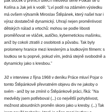
pak Boček o prvních dílech medvědí série Potkali se u
Kolína a Jak jeli k vodě: "Lví podíl na zdárném výsledku
má ovšem výtvarník Miroslav Štěpánek, který našel tvar i
výraz dostatečně dynamický. Uhrají nejen proměnlivost
dětských nálad a vrtochů: mohou se podle libosti
proměňovat ve vláček, autíčko, kybernetickou mašinku,
aniž by cokoli ztratili z osobitosti a půvabu. Tak byly
prolomeny hranice mezi kresleným a loutkovým filmem: s
loutkou se tu poprvé, pokud vím, jedná stejně svobodně a
dynamicky jako s kresbou."
Již v interview z října 1968 v deníku Práce mluví Pojar o
tomto Štěpánkově převratném objevu div ne jakoby o
svém - aniž by se zmínil o Štěpánkově práci, říká: "Na
medvědy jsem potřeboval (...) co největší pohyblivost,
možnost absurdních proměn skoro jako u kresby. (...) Tak