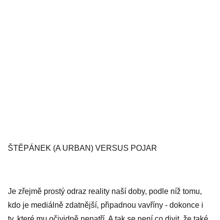
ŠTĚPÁNEK (A URBAN) VERSUS POJAR
Je zřejmě prostý odraz reality naší doby, podle níž tomu,
kdo je mediálně zdatnější, připadnou vavříny - dokonce i
ty, které mu očividně nepatří. A tak se není co divit, že také