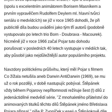
(spolu s excelentním animátorem Borisem Masníkem a
prvním vypravěčem Rudolfem Deylem ml. hlavní tvůrci
seriálu o medvídcích) se již v roce 1965 dohodli, že při
publicitě díla budou uváděni jako tým tří autorů (podobně
vystupovalo po letech trio Born - Doubrava - Macourek).
Nicméně již v roce 1966 začal Pojar tuto dohodu
porušovat: v posledních 40 letech vystupuje v médiích tak,
aby působil jako nejdůležitější autor populárního projektu.
Navzdory politickému průšvihu, který měl Pojar s filmem
Co žížala netušila aneb Darwin AntiDarwin (1969), se mu
už o rok později, v době nastupujíc pobýval. Štěpánek
vždy během Pojarovy nepřítomnosti režíruje šest (!) dílů z
jedenáctidílné medvědí série. "Z mnohaletého přátelství do
animovaných titulků těchto dílů Štěpánek jméno Břetislava
Pojara připsal," píše P. Zvoníček v eseji o Štěpánkově díle