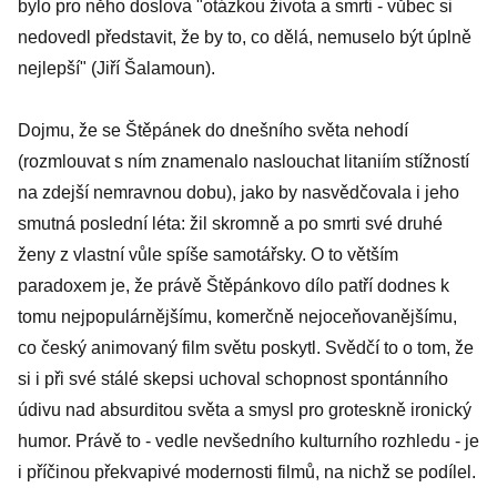
bylo pro něho doslova "otázkou života a smrti - vůbec si
nedovedl představit, že by to, co dělá, nemuselo být úplně
nejlepší" (Jiří Šalamoun).
Dojmu, že se Štěpánek do dnešního světa nehodí
(rozmlouvat s ním znamenalo naslouchat litaniím stížností
na zdejší nemravnou dobu), jako by nasvědčovala i jeho
smutná poslední léta: žil skromně a po smrti své druhé
ženy z vlastní vůle spíše samotářsky. O to větším
paradoxem je, že právě Štěpánkovo dílo patří dodnes k
tomu nejpopulárnějšímu, komerčně nejoceňovanějšímu,
co český animovaný film světu poskytl. Svědčí to o tom, že
si i při své stálé skepsi uchoval schopnost spontánního
údivu nad absurditou světa a smysl pro groteskně ironický
humor. Právě to - vedle nevšedního kulturního rozhledu - je
i příčinou překvapivé modernosti filmů, na nichž se podílel.