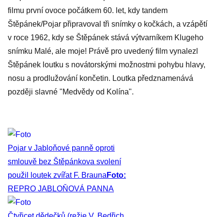
filmu první ovoce počátkem 60. let, kdy tandem
Štěpánek/Pojar připravoval tři snímky o kočkách, a vzápětí
v roce 1962, kdy se Štěpánek stává výtvarníkem Klugeho
snímku Malé, ale moje! Právě pro uvedený film vynalezl
Štěpánek loutku s novátorskými možnostmi pohybu hlavy,
nosu a prodlužování končetin. Loutka předznamenává
později slavné "Medvědy od Kolína".
Pojar v Jabloňové panně oproti
smlouvě bez Štěpánkova svolení
použil loutek zvířat F. Brauna
Foto:
REPRO JABLOŇOVÁ PANNA
Čtyřicet dědečků (režie V. Bedřich,