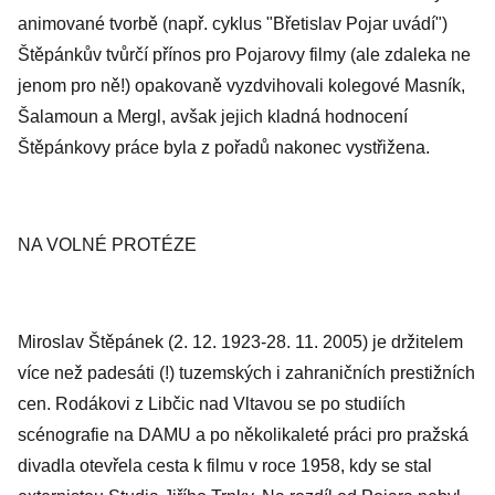
animované tvorbě (např. cyklus "Břetislav Pojar uvádí")
Štěpánkův tvůrčí přínos pro Pojarovy filmy (ale zdaleka ne
jenom pro ně!) opakovaně vyzdvihovali kolegové Masník,
Šalamoun a Mergl, avšak jejich kladná hodnocení
Štěpánkovy práce byla z pořadů nakonec vystřižena.
NA VOLNÉ PROTÉZE
Miroslav Štěpánek (2. 12. 1923-28. 11. 2005) je držitelem
více než padesáti (!) tuzemských i zahraničních prestižních
cen. Rodákovi z Libčic nad Vltavou se po studiích
scénografie na DAMU a po několikaleté práci pro pražská
divadla otevřela cesta k filmu v roce 1958, kdy se stal