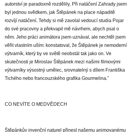
autorství je paradoxně rozdělily. Při natáčení Zahrady jsem
byl jednou svědkem, jak Štěpánek na place nápaditě
rozvíjí natáčení. Tehdy si mě zavolal vedoucí studia Pojar
do své pracovny a překvapil mě návrhem, abych psal o
něm. Jeho práci animátora jsem uznával, ale nechtěl jsem
věřit vlastním uším: konstatoval, že Štěpánek je nemoderní
výtvarník, který by ve světě neobstál tak jako on. Ve
skutečnosti je Miroslav Štěpánek mezi našimi filmovými
výtvarníky výsostný umělec, srovnatelný s dílem Františka
Tichého nebo francouzského grafika Gourmelina."
CO NEVÍTE O MEDVĚDECH
Štěpánkův invenční naturel přinesl našemu animovanému