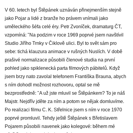
V 60. letech byl Štěpánek uznáván přinejmenším stejně
jako Pojar a lidé z branže ho právem vnímali jako
uměleckého šéfa celé éry. Petr Zvoníček, dramaturg ČT,
vzpomíná: "Na podzim v roce 1969 poprvé jsem navštívil
Studio Jiřího Trnky v Čiklově ulici. Byl to svět sám pro
sebe: tichá klauzura animace v rušných Nuslích. V době
prašivé normalizace působili členové studia na první
pohled jako spiklenecká parta filmových pábitelů. Když
jsem brzy nato zavolal telefonem Františka Brauna, abych
s ním dohodl možnost rozhovoru, optal se mě
bezprostředně: "A už jste mluvil se Štěpánkem? To je náš
Majstr. Nejdřív jděte za ním a potom se nějak domluvíme.
Po realizaci filmu C. K. Střelnice jsem s ním v roce 1970
poprvé promluvil. Tehdy ještě Štěpánek s Břetislavem
Pojarem působili navenek jako kolegové: během mé