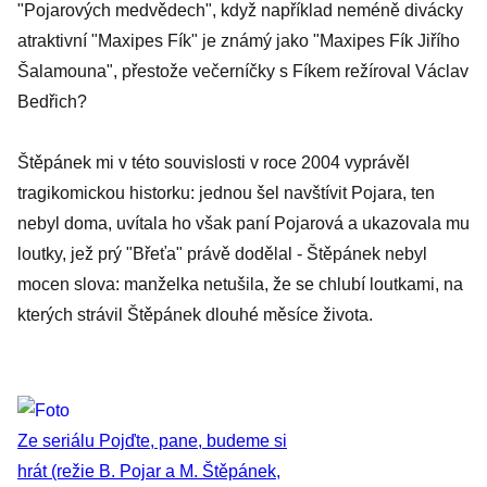
"Pojarových medvědech", když například neméně divácky
atraktivní "Maxipes Fík" je známý jako "Maxipes Fík Jiřího
Šalamouna", přestože večerníčky s Fíkem režíroval Václav
Bedřich?
Štěpánek mi v této souvislosti v roce 2004 vyprávěl
tragikomickou historku: jednou šel navštívit Pojara, ten
nebyl doma, uvítala ho však paní Pojarová a ukazovala mu
loutky, jež prý "Břeťa" právě dodělal - Štěpánek nebyl
mocen slova: manželka netušila, že se chlubí loutkami, na
kterých strávil Štěpánek dlouhé měsíce života.
Ze seriálu Pojďte, pane, budeme si
hrát (režie B. Pojar a M. Štěpánek,