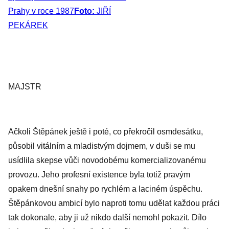
Prahy v roce 1987
Foto:
JIŘÍ
PEKÁREK
MAJSTR
Ačkoli Štěpánek ještě i poté, co překročil osmdesátku,
působil vitálním a mladistvým dojmem, v duši se mu
usídlila skepse vůči novodobému komercializovanému
provozu. Jeho profesní existence byla totiž pravým
opakem dnešní snahy po rychlém a laciném úspěchu.
Štěpánkovou ambicí bylo naproti tomu udělat každou práci
tak dokonale, aby ji už nikdo další nemohl pokazit. Dílo