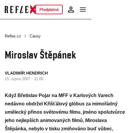
Předplatné
Reflex.cz
Causy
Miroslav Štěpánek
VLADIMÍR HENDRICH
·
15. srpna 2007
11:00
Když Břetislav Pojar na MFF v Karlových Varech
nedávno obdržel Křišťálový glóbus za mimořádný
umělecký přínos světovému filmu, jméno spolutvůrce
jeho nejlepších animovaných filmů, Miroslava
Štěpánka, nebylo v tisku zmiňováno buď vůbec,