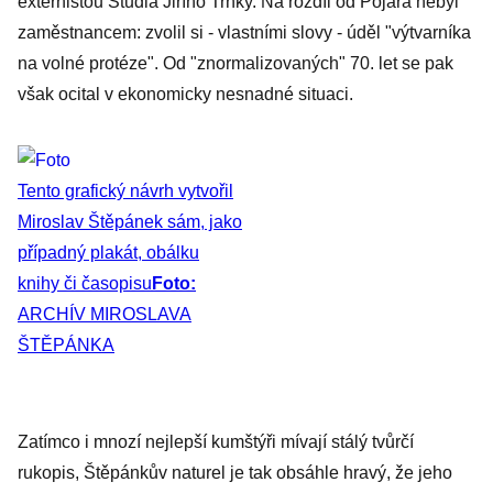
externistou Studia Jiřího Trnky. Na rozdíl od Pojara nebyl
zaměstnancem: zvolil si - vlastními slovy - úděl "výtvarníka
na volné protéze". Od "znormalizovaných" 70. let se pak
však ocital v ekonomicky nesnadné situaci.
Tento grafický návrh vytvořil
Miroslav Štěpánek sám, jako
případný plakát, obálku
knihy či časopisu
Foto:
ARCHÍV MIROSLAVA
ŠTĚPÁNKA
Zatímco i mnozí nejlepší kumštýři mívají stálý tvůrčí
rukopis, Štěpánkův naturel je tak obsáhle hravý, že jeho