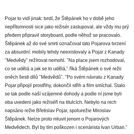
Pojar to vidí jinak: tvrdí, že Štěpánek ho v době jeho
nepřítomnosti sice jako režisér zastupoval, ale vždy mu prý
předem připravil storyboard, podle něhož se pracovalo.
Štěpánek až do své smrti označoval tato Pojarova tvrzení
za absurdní: mobily tehdy neexistovaly a Pojar z Kanady
"Medvědy" režírovat nemohl. "Na place jsem rozhodoval,
co se udělá a jak se to udělá," říká Štěpánek o své režii
oněch šesti dílů "Medvědů". "Po svém návratu z Kanady
Pojar připojil prostřihy, dokončil střih a film smíchal. Stalo
se tak podle naší vzájemné dohody a podle ní jsme byli
oba uvedeni jako režiséři na titulcích. Nebylo na nich
napsáno režie Břetislav Pojar, spolurežie Miroslav
Štěpánek. Nelze proto mluvit jenom o Pojarových
Medvědech. Byl by tím poškozen i scenárista Ivan Urban."