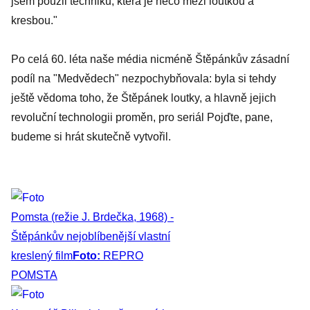
jsem použil techniku, která je něco mezi loutkou a
kresbou."
Po celá 60. léta naše média nicméně Štěpánkův zásadní
podíl na "Medvědech" nezpochybňovala: byla si tehdy
ještě vědoma toho, že Štěpánek loutky, a hlavně jejich
revoluční technologii proměn, pro seriál Pojďte, pane,
budeme si hrát skutečně vytvořil.
Pomsta (režie J. Brdečka, 1968) -
Štěpánkův nejoblíbenější vlastní
kreslený film
Foto:
REPRO
POMSTA