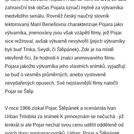
zahraniční tisk občas Pojara označí mylně za výtvarníka
medvědího seriálu. Rovněž český naučný slovník
lektorovaný Marií Benešovou charakterizuje Pojara jako
výtvarníka, jmenovány jsou však vzápětí filmy, jež Pojar
sice režíroval, avšak výtvarně nevytvořil (jejich výtvarníky
byli buď Trnka, Seydl, či Štěpánek). Zde je na místě
otevřeně říci, že hodnotí-li znalci animovaného filmu
Pojara jakožto výtvarníka jeho vlastních snímků, vyjadřují
se buď o vesměs průměrných, anebo vysloveně
nevydařených opusech. Své nejslavnější filmy natočil
Pojar se Štěp
V roce 1966 získal Pojar, Štěpánek a scenárista Ivan
Urban Trilobita za snímek K princeznám se nečuchá - již
tenkrát si ale Pojar nechal svou cenu udělit odděleně od
svých dvou spolupracovníků. Urban, Pojar a Štěpánek