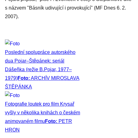
s názvem "Básník udivující i provokující" (MF Dnes 6. 2.
2007).
Poslední spolupráce autorského
dua Pojar–Štěpánek: seriál
Dášeňka (režie B.Pojar, 1977–
1979)
Foto:
ARCHÍV MIROSLAVA
ŠTĚPÁNKA
Fotografie loutek pro film Krysař
vyšly v několika knihách o českém
animovaném filmu
Foto:
PETR
HRON