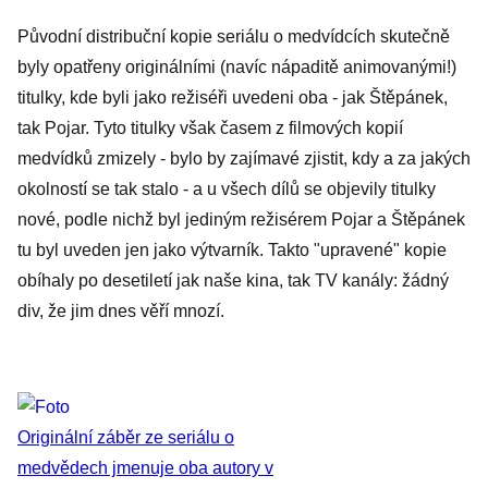
Původní distribuční kopie seriálu o medvídcích skutečně
byly opatřeny originálními (navíc nápaditě animovanými!)
titulky, kde byli jako režiséři uvedeni oba - jak Štěpánek,
tak Pojar. Tyto titulky však časem z filmových kopií
medvídků zmizely - bylo by zajímavé zjistit, kdy a za jakých
okolností se tak stalo - a u všech dílů se objevily titulky
nové, podle nichž byl jediným režisérem Pojar a Štěpánek
tu byl uveden jen jako výtvarník. Takto "upravené" kopie
obíhaly po desetiletí jak naše kina, tak TV kanály: žádný
div, že jim dnes věří mnozí.
Originální záběr ze seriálu o
medvědech jmenuje oba autory v