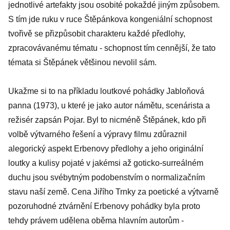
jednotlivé artefakty jsou osobité pokaždé jiným způsobem.
S tím jde ruku v ruce Štěpánkova kongeniální schopnost
tvořivě se přizpůsobit charakteru každé předlohy,
zpracovávanému tématu - schopnost tím cennější, že tato
témata si Štěpánek většinou nevolil sám.
Ukažme si to na příkladu loutkové pohádky Jabloňová
panna (1973), u které je jako autor námětu, scenárista a
režisér zapsán Pojar. Byl to nicméně Štěpánek, kdo při
volbě výtvarného řešení a výpravy filmu zdůraznil
alegorický aspekt Erbenovy předlohy a jeho originální
loutky a kulisy pojaté v jakémsi až goticko-surreálném
duchu jsou svébytným podobenstvím o normalizačním
stavu naší země. Cena Jiřího Trnky za poetické a výtvarně
pozoruhodné ztvárnění Erbenovy pohádky byla proto
tehdy právem udělena oběma hlavním autorům -