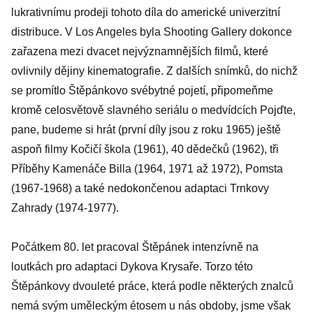
lukrativnímu prodeji tohoto díla do americké univerzitní
distribuce. V Los Angeles byla Shooting Gallery dokonce
zařazena mezi dvacet nejvýznamnějších filmů, které
ovlivnily dějiny kinematografie. Z dalších snímků, do nichž
se promítlo Štěpánkovo svébytné pojetí, připomeňme
kromě celosvětově slavného seriálu o medvídcích Pojďte,
pane, budeme si hrát (první díly jsou z roku 1965) ještě
aspoň filmy Kočičí škola (1961), 40 dědečků (1962), tři
Příběhy Kamenáče Billa (1964, 1971 až 1972), Pomsta
(1967-1968) a také nedokončenou adaptaci Trnkovy
Zahrady (1974-1977).
Počátkem 80. let pracoval Štěpánek intenzívně na
loutkách pro adaptaci Dykova Krysaře. Torzo této
Štěpánkovy dvouleté práce, která podle některých znalců
nemá svým uměleckým étosem u nás obdoby, jsme však