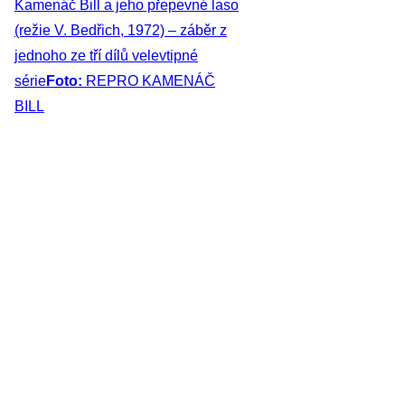
Kamenáč Bill a jeho přepevné laso
(režie V. Bedřich, 1972) – záběr z
jednoho ze tří dílů velevtipné
série
Foto:
REPRO KAMENÁČ
BILL