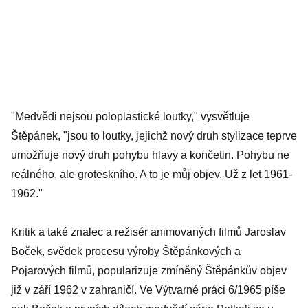
"Medvědi nejsou poloplastické loutky," vysvětluje
Štěpánek, "jsou to loutky, jejichž nový druh stylizace teprve
umožňuje nový druh pohybu hlavy a končetin. Pohybu ne
reálného, ale groteskního. A to je můj objev. Už z let 1961-
1962."
Kritik a také znalec a režisér animovaných filmů Jaroslav
Boček, svědek procesu výroby Štěpánkových a
Pojarových filmů, popularizuje zmíněný Štěpánkův objev
již v září 1962 v zahraničí. Ve Výtvarné práci 6/1965 píše