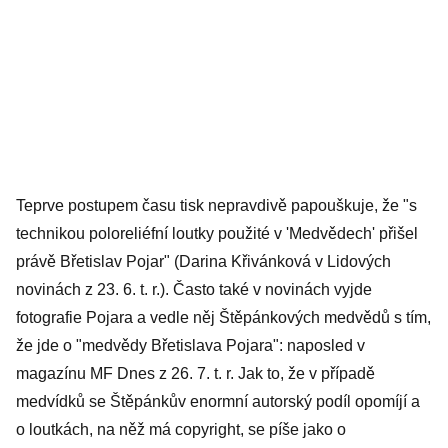
Teprve postupem času tisk nepravdivě papouškuje, že "s
technikou poloreliéfní loutky použité v 'Medvědech' přišel
právě Břetislav Pojar" (Darina Křivánková v Lidových
novinách z 23. 6. t. r.). Často také v novinách vyjde
fotografie Pojara a vedle něj Štěpánkových medvědů s tím,
že jde o "medvědy Břetislava Pojara": naposled v
magazínu MF Dnes z 26. 7. t. r. Jak to, že v případě
medvídků se Štěpánkův enormní autorský podíl opomíjí a
o loutkách, na něž má copyright, se píše jako o