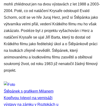
mohli zhlédnout jen na dvou výstavách z let 1988 a 2003-
2004. Poté, co od natáčení Krysaře odstoupil Evald
Schorm, ocitl se ve hře Juraj Herz, jenž si Štěpánka jako
výtvarníka velmi přál, vedení Krátkého filmu mu ho však
zakázalo. Posléze byl z projektu vyšachován i Herz a
natáčení Krysaře se ujal Jiří Barta, který to dostal od
Krátkého filmu jako ředitelský úkol a o Štěpánkově práci
na loutkách zřejmě nevěděl. Štěpánek, který
animovanému a loutkovému filmu zasvětil a obětoval
soukromý život, od roku 1983 již nenatočil žádný filmový
projekt.
Štěpánek s grafikem Milanem
Kopřivou (vlevo) na vernisáži
výstavy na zámku v Roztokách u