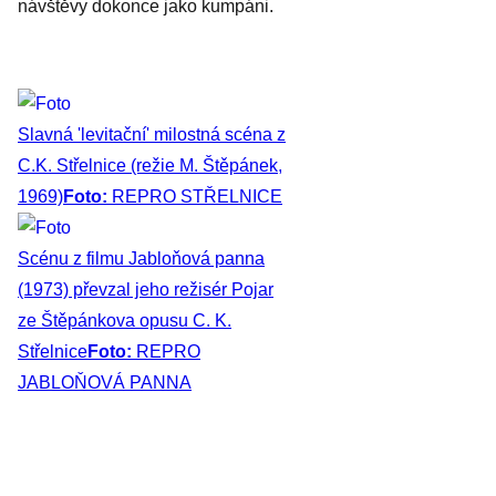
návštěvy dokonce jako kumpáni.
Slavná 'levitační' milostná scéna z
C.K. Střelnice (režie M. Štěpánek,
1969)
Foto:
REPRO STŘELNICE
Scénu z filmu Jabloňová panna
(1973) převzal jeho režisér Pojar
ze Štěpánkova opusu C. K.
Střelnice
Foto:
REPRO
JABLOŇOVÁ PANNA