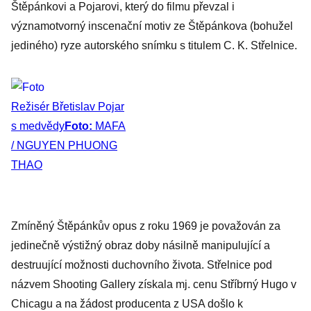
Štěpánkovi a Pojarovi, který do filmu převzal i
významotvorný inscenační motiv ze Štěpánkova (bohužel
jediného) ryze autorského snímku s titulem C. K. Střelnice.
Režisér Břetislav Pojar
s medvědy
Foto:
MAFA
/ NGUYEN PHUONG
THAO
Zmíněný Štěpánkův opus z roku 1969 je považován za
jedinečně výstižný obraz doby násilně manipulující a
destruující možnosti duchovního života. Střelnice pod
názvem Shooting Gallery získala mj. cenu Stříbrný Hugo v
Chicagu a na žádost producenta z USA došlo k