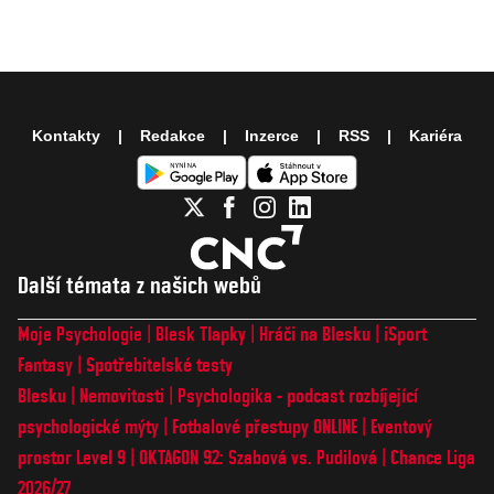
Kontakty
Redakce
Inzerce
RSS
Kariéra
Další témata z našich webů
Moje Psychologie
Blesk Tlapky
Hráči na Blesku
iSport
Fantasy
Spotřebitelské testy
Blesku
Nemovitosti
Psychologika - podcast rozbíjející
psychologické mýty
Fotbalové přestupy ONLINE
Eventový
prostor Level 9
OKTAGON 92: Szabová vs. Pudilová
Chance Liga
2026/27