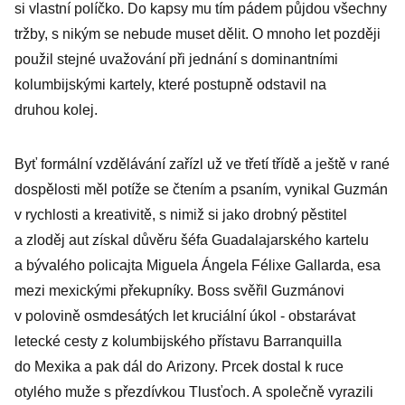
si vlastní políčko. Do kapsy mu tím pádem půjdou všechny
tržby, s nikým se nebude muset dělit. O mnoho let později
použil stejné uvažování při jednání s dominantními
kolumbijskými kartely, které postupně odstavil na
druhou ­kolej.
Byť formální vzdělávání zařízl už ve třetí třídě a ještě v rané
dospělosti měl potíže se čtením a psaním, vynikal Guzmán
v rychlosti a kreativitě, s nimiž si jako drobný pěstitel
a zloděj aut získal důvěru šéfa Guadalajarského kartelu
a bývalého policajta Miguela Ángela Félixe Gallarda, esa
mezi mexickými překupníky. Boss svěřil Guzmánovi
v polovině osmdesátých let kruciální úkol - obstarávat
letecké cesty z kolumbijského přístavu Barranquilla
do Mexika a pak dál do Arizony. Prcek dostal k ruce
otylého muže s přezdívkou Tlusťoch. A společně vyrazili