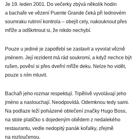
Je 19. leden 2001. Do večerky zbývá několik hodin
a bachaře ve vězení Puente Grande čeká při lednovém
soumraku rutinní kontrola – obejít cely, nakouknout přes
mříže a odškrtnout si, že nikdo nechybí.
Pouze u jediné je zapotřebí se zastavit a vyvolat vězně
jménem. Její rezident má rád soukromí, a když nechce být
rušen, pověsí si přes dveřní mříže deku. Nelze ho vidět,
pouze s ním mluvit.
Bachaři jeho rozmar respektují. Trpělivě vyvolávají jeho
jméno a naslouchají. Neodpovídá. Odemknou tedy sami.
Na podlaze leží poházené oblečení značky Hugo Boss,
na stole platíčko s dojedeným obědem z nedalekého
restaurantu, vedle nedopitý panák kořalky, zřejmě
na rozloučenou.