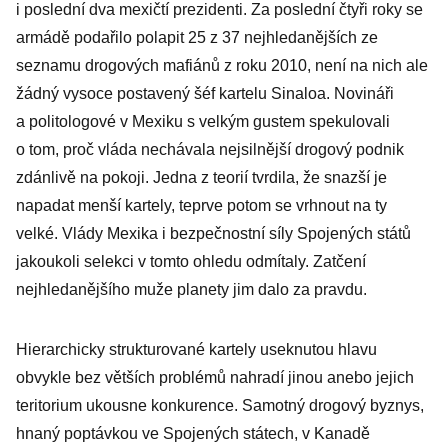
i poslední dva mexičtí prezidenti. Za poslední čtyři roky se
armádě podařilo polapit 25 z 37 nejhledanějších ze
seznamu drogových mafiánů z roku 2010, není na nich ale
žádný vysoce postavený šéf kartelu Sinaloa. Novináři
a politologové v Mexiku s velkým gustem spekulovali
o tom, proč vláda nechávala nejsilnější drogový podnik
zdánlivě na pokoji. Jedna z teorií tvrdila, že snazší je
napadat menší kartely, teprve potom se vrhnout na ty
velké. Vlády Mexika i bezpečnostní síly Spojených států
jakoukoli selekci v tomto ohledu odmítaly. Zatčení
nejhledanějšího muže planety jim dalo za pravdu.
Hierarchicky strukturované kartely useknutou hlavu
obvykle bez větších problémů nahradí jinou anebo jejich
teritorium ukousne konkurence. Samotný drogový byznys,
hnaný poptávkou ve Spojených státech, v Kanadě