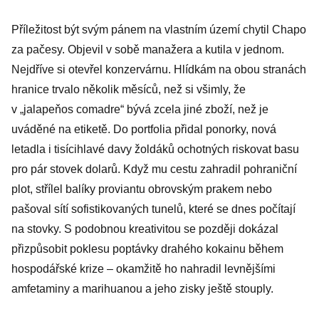
Příležitost být svým pánem na vlastním území chytil Chapo
za pačesy. Objevil v sobě manažera a kutila v jednom.
Nejdříve si otevřel konzervárnu. Hlídkám na obou stranách
hranice trvalo několik měsíců, než si všimly, že
v „jalapeňos comadre“ bývá zcela jiné zboží, než je
uváděné na etiketě. Do portfolia přidal ponorky, nová
letadla i tisícihlavé davy žoldáků ochotných riskovat basu
pro pár stovek dolarů. Když mu cestu zahradil pohraniční
plot, střílel balíky proviantu obrovským prakem nebo
pašoval sítí sofistikovaných tunelů, které se dnes počítají
na stovky. S podobnou kreativitou se později dokázal
přizpůsobit poklesu poptávky drahého kokainu během
hospodářské krize – okamžitě ho nahradil levnějšími
amfetaminy a marihuanou a jeho zisky ještě stouply.