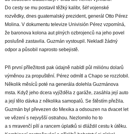
Do cesty se mu postavil těžký kalibr, šéf vojenské
rozvědky, dnes guatemalský prezident, generál Otto Pérez
Molina. V dokumentu televize Univisión Pérez vzpomíná,
že baronova kolona aut plných ozbrojenců na jeho povel
poslušně zastavila. Guzmán vystoupil. Nekladl žádný
odpor a působil naprosto sebejistě.
Při první příležitosti pak údajně nabídl půl miliónu dolarů
výměnou za propuštění. Pérez odmítl a Chapo se rozzlobil.
Několik měsíců poté na generála dolehla Guzmánova
msta. Když jeho dcera vyjížděla z garáže, zasáhla její auto
a její tělo dávka z několika samopalů. Se štěstím přežila.
Guzmán byl převezen do Mexika a odsouzen na dvacet let
ve vězení s nejvyšší ostrahou. Nezlomilo ho to
a s mravenčí pílí a rancem úplatků si dláždil cestu k útěku.