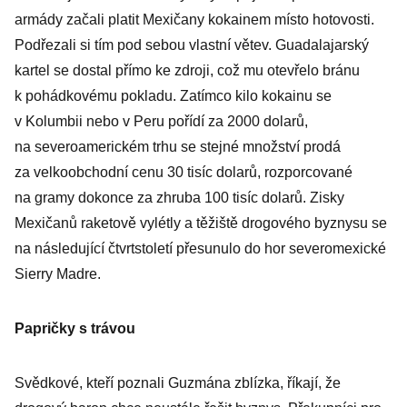
armády začali platit Mexičany kokainem místo hotovosti.
Podřezali si tím pod sebou vlastní větev. Guadalajarský
kartel se dostal přímo ke zdroji, což mu otevřelo bránu
k pohádkovému pokladu. Zatímco kilo kokainu se
v Kolumbii nebo v Peru pořídí za 2000 dolarů,
na severoamerickém trhu se stejné množství prodá
za velkoobchodní cenu 30 tisíc dolarů, rozporcované
na gramy dokonce za zhruba 100 tisíc dolarů. Zisky
Mexičanů raketově vylétly a těžiště drogového byznysu se
na následující čtvrtstoletí přesunulo do hor severomexické
Sierry Madre.
Papričky s trávou
Svědkové, kteří poznali Guzmána zblízka, říkají, že