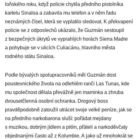
loňského roku, když policie chytila předního pistolníka
kartelu Sinaloa a zabavila mu telefon a v něm řadu
neznámých čísel, která se vyplatilo sledovat. K překvapení
policie se z odposlechů ukázalo, že Guzmán sestoupil
z bezpečných úkrytů ve vyprahlých horách Sierra Madre
a pohybuje se v ulicích Culiacánu, hlavního města
rodného státu Sinaloa.
Podle bývalých spolupracovníků měl Guzmán dost
poustevnického života na odlehlém ranči Las Tunas, kde
mu společnost dělala převážně jen maminka a zhruba
dvousetčlenná osobní ochranka. Drogový boss
pravděpodobně zatoužil utrácet svoje velké peníze, jak se
na předního narkobarona sluší: pořádat mejdany
s muzikou, dobrým jídlem a pitím, přáteli a narkoděvčaty
objednanými často až z Kolumbie. A jako už mnohokrát se