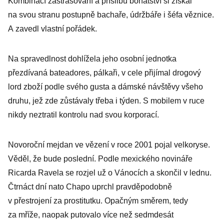
Kombinací zastrašování a příslibů bohatství si získal
na svou stranu postupně bachaře, údržbáře i šéfa věznice.
A zavedl vlastní pořádek.
Na spravedlnost dohlížela jeho osobní jednotka
přezdívaná bateadores, pálkaři, v cele přijímal drogový
lord zboží podle svého gusta a dámské návštěvy všeho
druhu, jež zde zůstávaly třeba i týden. S mobilem v ruce
nikdy neztratil kontrolu nad svou korporací.
Novoroční mejdan ve vězení v roce 2001 pojal velkoryse.
Věděl, že bude poslední. Podle mexického novináře
Ricarda Ravela se rozjel už o Vánocích a skončil v lednu.
Čtrnáct dní nato Chapo uprchl pravděpodobně
v přestrojení za prostitutku. Opačným směrem, tedy
za mříže, naopak putovalo více než sedmdesát