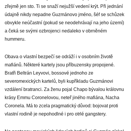
zřejmě jen sto. Ti se snaží nejužší vedení krýt. Při jednání
údajně nikdy nepadne Guzmánovo jméno, šéf se schůzek
obvykle neúčastní (pokud se neodehrávají na jeho území)
a čeká se svými ozbrojenci nedaleko v obrněném
hummeru.
Obava o vlastní bezpečí se odráží i v osobním životě
mafiánů. Některé kartely jsou příbuzensky propojené.
Bratři Beltrán Leyvovi, bossové jednoho ze
severomexických kartelů, byli kupříkladu Guzmánovi
vzdálení bratranci. Za ženu pojal Chapo bývalou královnu
krásy Emmu Coronelovou, neteř jiného mafiána, Nacha
Coronela. Má to zcela pragmatický důvod: bojovat proti
vlastní rodině je nepohodlné i pro otrlé gangstery.