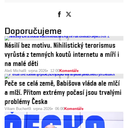
Doporučujeme
Násilí bez motivu. Nihilistický terorismus
vyrůstá z temných koutů internetu a míří i
na malé děti
Aleš Michal
9. srpna 2026
12:00
Komentáře
Peče se celá země, Babišova vláda ale mlčí
a mlží. Přitom extrémy počasí jsou trvalými
problémy Česka
Viliam Buchert
9. srpna 2026
06:00
Komentáře