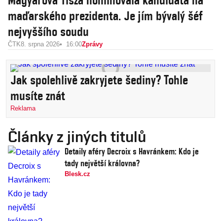
Magyarova Tisza nominovala kandidáta na
maďarského prezidenta. Je jím bývalý šéf
nejvyššího soudu
ČTK
8. srpna 2026
16:00
Zprávy
Jak spolehlivě zakryjete šediny? Tohle
musíte znát
Reklama
Články z jiných titulů
Detaily aféry Decroix s Havránkem: Kdo je
tady největší královna?
Blesk.cz