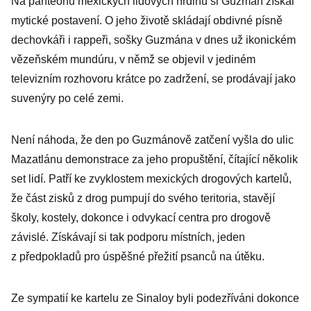
Na panteonu mexických lidových hrdinů si Guzmán získal
mytické postavení. O jeho životě skládají obdivné písně
dechovkáři i rappeři, sošky Guzmána v dnes už ikonickém
vězeňském mundúru, v němž se objevil v jediném
televizním rozhovoru krátce po zadržení, se prodávají jako
suvenýry po celé zemi.
Není náhoda, že den po Guzmánově zatčení vyšla do ulic
Mazatlánu demonstrace za jeho propuštění, čítající několik
set lidí. Patří ke zvyklostem mexických drogových kartelů,
že část zisků z drog pumpují do svého teritoria, stavějí
školy, kostely, dokonce i odvykací centra pro drogově
závislé. Získávají si tak podporu místních, jeden
z předpokladů pro úspěšné přežití psanců na útěku.
Ze sympatií ke kartelu ze Sinaloy byli podezříváni dokonce