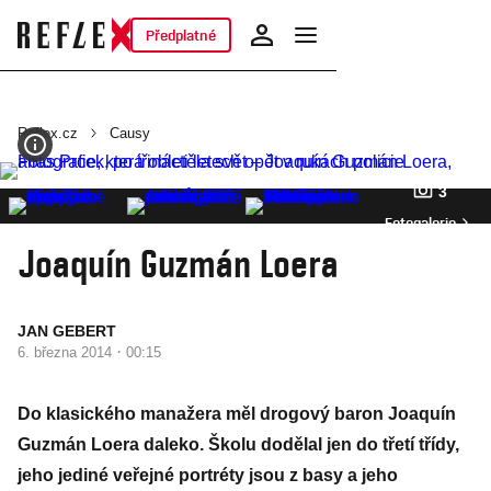
Předplatné
Reflex.cz
Causy
3
Fotogalerie
Joaquín Guzmán Loera
JAN GEBERT
·
6. března 2014
00:15
Do klasického manažera měl drogový baron Joaquín
Guzmán Loera daleko. Školu dodělal jen do třetí třídy,
jeho jediné veřejné portréty jsou z basy a jeho