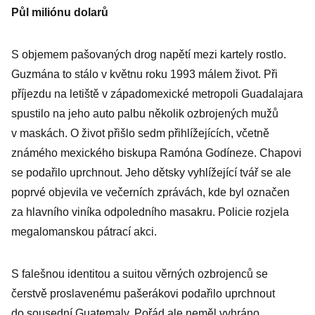
Půl miliónu dolarů
S objemem pašovaných drog napětí mezi kartely rostlo.
Guzmána to stálo v květnu roku 1993 málem život. Při
příjezdu na letiště v západomexické metropoli Guadalajara
spustilo na jeho auto palbu několik ozbrojených mužů
v maskách. O život přišlo sedm přihlížejících, včetně
známého mexického biskupa Ramóna Godíneze. Chapovi
se podařilo uprchnout. Jeho dětsky vyhlížející tvář se ale
poprvé objevila ve večerních zprávách, kde byl označen
za hlavního viníka odpoledního masakru. Policie rozjela
megalomanskou pátrací akci.
S falešnou identitou a suitou věrných ozbrojenců se
čerstvě proslavenému pašerákovi podařilo uprchnout
do sousední Guatemaly. Pořád ale neměl vyhráno.