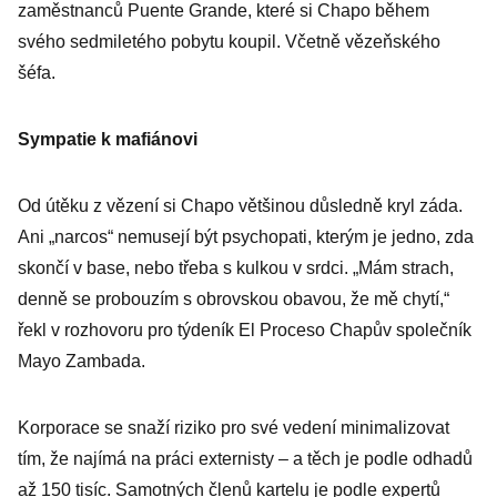
zaměstnanců Puente Grande, které si Chapo během
svého sedmiletého pobytu koupil. Včetně vězeňského
šéfa.
Sympatie k mafiánovi
Od útěku z vězení si Chapo většinou důsledně kryl záda.
Ani „narcos“ nemusejí být psychopati, kterým je jedno, zda
skončí v base, nebo třeba s kulkou v srdci. „Mám strach,
denně se probouzím s obrovskou obavou, že mě chytí,“
řekl v rozhovoru pro týdeník El Proceso Chapův společník
Mayo Zambada.
Korporace se snaží riziko pro své vedení minimalizovat
tím, že najímá na práci externisty – a těch je podle odhadů
až 150 tisíc. Samotných členů kartelu je podle expertů