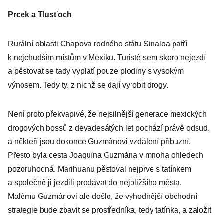
Prcek a Tlusťoch
Rurální oblasti Chapova rodného státu Sinaloa patří
k nejchudším místům v Mexiku. Turisté sem skoro nejezdí
a pěstovat se tady vyplatí pouze plodiny s vysokým
výnosem. Tedy ty, z nichž se dají vyrobit drogy.
Není proto překvapivé, že nejsilnější generace mexických
drogových bossů z devadesátých let pochází právě odsud,
a někteří jsou dokonce Guzmánovi vzdálení příbuzní.
Přesto byla cesta Joaquína Guzmána v mnoha ohledech
pozoruhodná. Marihuanu pěstoval nejprve s tatínkem
a společně ji jezdili prodávat do nejbližšího města.
Malému Guzmánovi ale došlo, že výhodnější obchodní
strategie bude zbavit se prostředníka, tedy tatínka, a založit