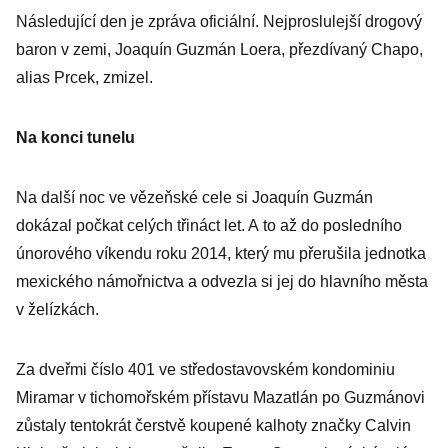
Následující den je zpráva oficiální. Nejproslulejší drogový
baron v zemi, Joaquín Guzmán Loera, přezdívaný Chapo,
alias Prcek, zmizel.
Na konci tunelu
Na další noc ve vězeňské cele si Joaquín Guzmán
dokázal počkat celých třináct let. A to až do posledního
únorového víkendu roku 2014, který mu přerušila jednotka
mexického námořnictva a odvezla si jej do hlavního města
v želízkách.
Za dveřmi číslo 401 ve středostavovském kondominiu
Miramar v tichomořském přístavu Mazatlán po Guzmánovi
zůstaly tentokrát čerstvě koupené kalhoty značky Calvin