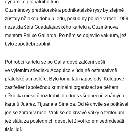
dynamice globálního trhu.
Guzmánovy predátorské a podnikatelské rysy by zřejmě
zůstaly nějakou dobu u ledu, pokud by policie v roce 1989
nezatkla šéfa Guadalajarského kartelu a Guzmánova
mentora Félixe Gallarda. Po něm se objevilo vakuum, jež
bylo zapotřebí zaplnit.
Pohrobci kartelu se po Gallardově zatčení sešli
ve výletním středisku Acapulco v údajně ostentativně
přátelské atmosféře. Bylo tomu tak naposledy. Kolegové
zastřešení společnou kriminální organizací se během
několika měsíců rozdrobili do dnes všeobecně známých
kartelů Juárez, Tijuana a Sinaloa. Od té chvíle se potkávali
jen se zbraní v ruce. Vrhli se do krva­vé války o teritorium,
jež stála za posledních deset let život kolem sedmdesáti
tisíc lidí.