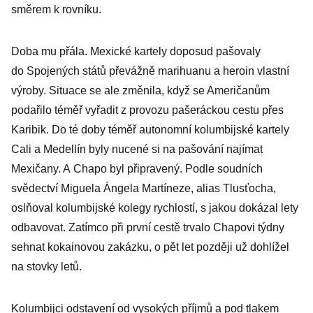
směrem k rovníku.
Doba mu přála. Mexické kartely doposud pašovaly
do Spojených států převážně marihuanu a heroin vlastní
výroby. Situace se ale změnila, když se Američanům
podařilo téměř vyřadit z provozu pašeráckou cestu přes
Karibik. Do té doby téměř autonomní kolumbijské kartely
Cali a Medellín byly nucené si na pašování najímat
Mexičany. A Chapo byl připravený. Podle soudních
svědectví Miguela Ángela Martíneze, alias Tlusťocha,
oslňoval kolumbijské kolegy rychlostí, s jakou dokázal lety
odbavovat. Zatímco při první cestě trvalo Chapovi týdny
sehnat kokainovou zakázku, o pět let později už dohlížel
na stovky letů.
Kolumbijci odstavení od vysokých příjmů a pod tlakem