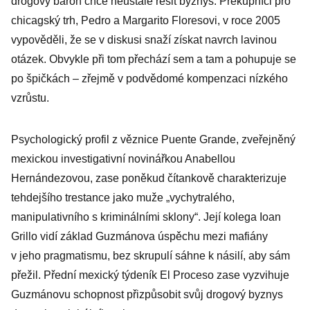
drogový baron chce neustále řešit byznys. Překupníci pro
chicagský trh, Pedro a Margarito Floresovi, v roce 2005
vypověděli, že se v diskusi snaží získat navrch lavinou
otázek. Obvykle při tom přechází sem a tam a pohupuje se
po špičkách – zřejmě v podvědomé kompenzaci nízkého
vzrůstu.
Psychologický profil z věznice Puente Grande, zveřejněný
mexickou investigativní novinářkou Anabellou
Hernándezovou, zase poněkud čítankově charakterizuje
tehdejšího trestance jako muže „vychytralého,
manipulativního s kriminálními sklony“. Její kolega Ioan
Grillo vidí základ Guzmánova úspěchu mezi mafiány
v jeho pragmatismu, bez skrupulí sáhne k násilí, aby sám
přežil. Přední mexický týdeník El Proceso zase vyzvihuje
Guzmánovu schopnost přizpůsobit svůj drogový byznys