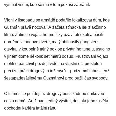
vysmát všem, kdo se mu v tom pokusí zabránit.
Vloni v listopadu se armádě podařilo lokalizovat dům, kde
Guzmán právě nocoval. A začala stíhačka jak z akčního
filmu. Zatímco vojáci hermeticky uzavírali okolí a páčili
obrněné vchodové dveře, malý obtloustlý gangster si
otevíral v koupelně tajný poklop privátního tunelu, ústícího
v jiném domě několik set metrů odsud. Frustrovaní vojáci
mohli o pár chvil později vidět na vlastní oči proslulou
precizní práci drogových inženýrů – podzemní tubus, jenž
šestapadesátiletému Guzmánovi prodloužil čas svobody.
O tři měsíce později už drogový boss žádnou únikovou
cestu neměl. Aniž padl jediný výstřel, dostala jeho skvělá
obchodní kariéra fatální ránu.