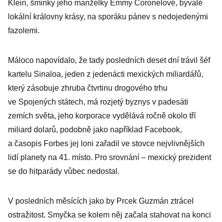
Klein, šminky jeho manželky Emmy Coronelové, bývalé
lokální královny krásy, na sporáku pánev s nedojedenými
fazolemi.
Máloco napovídalo, že tady posledních deset dní trávil šéf
kartelu Sinaloa, jeden z jedenácti mexických miliardářů,
který zásobuje zhruba čtvrtinu drogového trhu
ve Spojených státech, má rozjetý byznys v padesáti
zemích světa, jeho korporace vydělává ročně okolo tří
miliard dolarů, podobně jako například Facebook,
a časopis Forbes jej loni zařadil ve stovce nejvlivnějších
lidí planety na 41. místo. Pro srovnání – mexický prezident
se do hitparády vůbec nedostal.
V posledních měsících jako by Prcek Guzmán ztrácel
ostražitost. Smyčka se kolem něj začala stahovat na konci