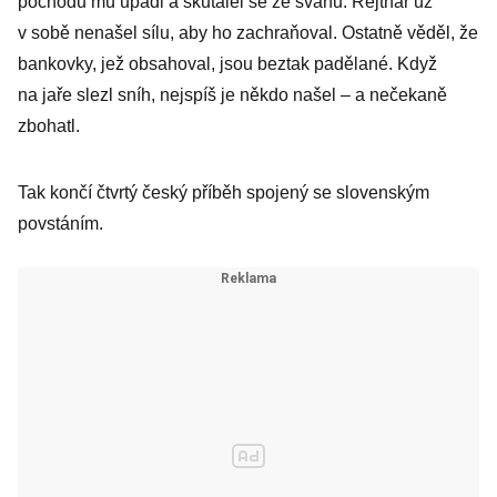
pochodu mu upadl a skutálel se ze svahu. Rejthar už
v sobě nenašel sílu, aby ho zachraňoval. Ostatně věděl, že
bankovky, jež obsahoval, jsou beztak padělané. Když
na jaře slezl sníh, nejspíš je někdo našel – a nečekaně
zbohatl.
Tak končí čtvrtý český příběh spojený se slovenským
povstáním.