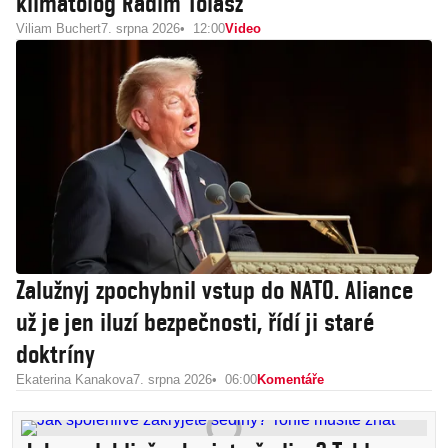
klimatolog Radim Tolasz
Viliam Buchert
7. srpna 2026
12:00
Video
Zalužnyj zpochybnil vstup do NATO. Aliance
už je jen iluzí bezpečnosti, řídí ji staré
doktríny
Ekaterina Kanakova
7. srpna 2026
06:00
Komentáře