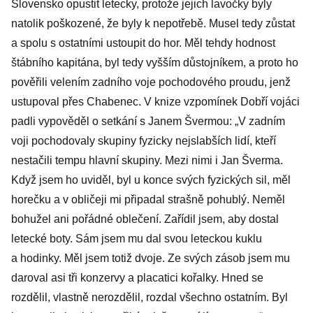
Slovensko opustit letecky, protože jejich lavočky byly
natolik poškozené, že byly k nepotřebě. Musel tedy zůstat
a spolu s ostatními ustoupit do hor. Měl tehdy hodnost
štábního kapitána, byl tedy vyšším důstojníkem, a proto ho
pověřili velením zadního voje pochodového proudu, jenž
ustupoval přes Chabenec. V knize vzpomínek Dobří vojáci
padli vypověděl o setkání s Janem Švermou: „V zadním
voji pochodovaly skupiny fyzicky nejslabších lidí, kteří
nestačili tempu hlavní skupiny. Mezi nimi i Jan Šverma.
Když jsem ho uviděl, byl u konce svých fyzických sil, měl
horečku a v obličeji mi připadal strašně pohublý. Neměl
bohužel ani pořádné oblečení. Zařídil jsem, aby dostal
letecké boty. Sám jsem mu dal svou leteckou kuklu
a hodinky. Měl jsem totiž dvoje. Ze svých zásob jsem mu
daroval asi tři konzervy a placatici kořalky. Hned se
rozdělil, vlastně nerozdělil, rozdal všechno ostatním. Byl