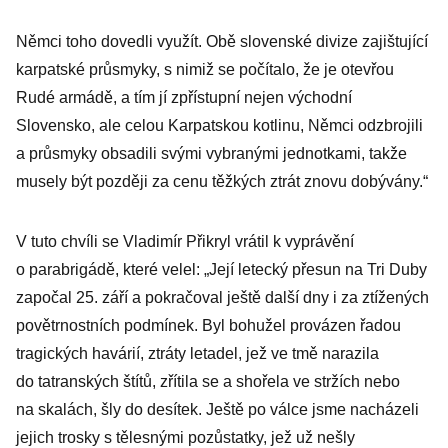
Němci toho dovedli využít. Obě slovenské divize zajištující
karpatské průsmyky, s nimiž se počítalo, že je otevřou
Rudé armádě, a tím jí zpřístupní nejen východní
Slovensko, ale celou Karpatskou kotlinu, Němci odzbrojili
a průsmyky obsadili svými vybranými jednotkami, takže
musely být později za cenu těžkých ztrát znovu dobývány.“
V tuto chvíli se Vladimír Přikryl vrátil k vyprávění
o parabrigádě, které velel: „Její letecký přesun na Tri Duby
započal 25. září a pokračoval ještě další dny i za ztížených
povětrnostních podmínek. Byl bohužel provázen řadou
tragických havárií, ztráty letadel, jež ve tmě narazila
do tatranských štítů, zřítila se a shořela ve stržích nebo
na skalách, šly do desítek. Ještě po válce jsme nacházeli
jejich trosky s tělesnými pozůstatky, jež už nešly