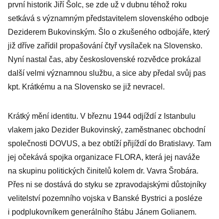
první historik Jiří Šolc, se zde už v dubnu téhož roku
setkává s významným představitelem slovenského odboje
Deziderem Bukovinským. Šlo o zkušeného odbojáře, který
již dříve zařídil propašování čtyř vysílaček na Slovensko.
Nyní nastal čas, aby československé rozvědce prokázal
další velmi významnou službu, a sice aby předal svůj pas
kpt. Krátkému a na Slovensko se již nevracel.
Krátký mění identitu. V březnu 1944 odjíždí z Istanbulu
vlakem jako Dezider Bukovinský, zaměstnanec obchodní
společnosti ­DOVUS, a bez obtíží přijíždí do Bratislavy. Tam
jej očekává spojka organizace FLORA, která jej naváže
na skupinu politických činitelů kolem dr. Vavra Šrobára.
Přes ni se dostává do styku se zpravodajskými důstojníky
velitelství pozemního vojska v Banské Bystrici a posléze
i podplukovníkem generálního štábu Jánem Golianem.