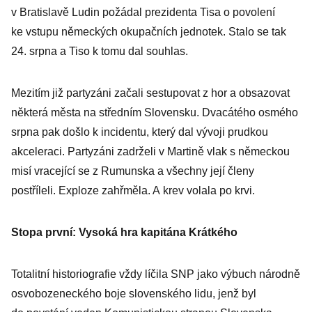
v Bratislavě Ludin požádal prezidenta Tisa o povolení
ke vstupu německých okupačních jednotek. Stalo se tak
24. srpna a Tiso k tomu dal souhlas.
Mezitím již partyzáni začali sestupovat z hor a obsazovat
některá města na středním Slovensku. Dvacátého osmého
srpna pak došlo k incidentu, který dal vývoji prudkou
akceleraci. Partyzáni zadrželi v Martině vlak s německou
misí vracející se z Rumunska a všechny její členy
postříleli. Exploze zahřměla. A krev volala po krvi.
Stopa první: Vysoká hra kapitána Krátkého
Totalitní historiografie vždy líčila SNP jako výbuch národně
osvobozeneckého boje slovenského lidu, jenž byl