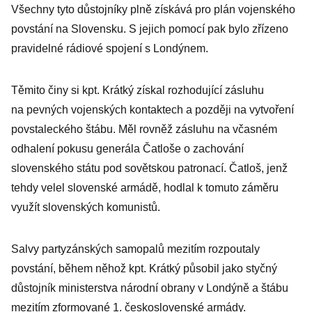
Všechny tyto důstojníky plně získává pro plán vojenského
povstání na Slovensku. S jejich pomocí pak bylo zřízeno
pravidelné rádiové spojení s Londýnem.
Těmito činy si kpt. Krátký získal rozhodující zásluhu
na pevných vojenských kontaktech a později na vytvoření
povstaleckého štábu. Měl rovněž zásluhu na včasném
odhalení pokusu generála Čatloše o zachování
slovenského státu pod sovětskou patronací. Čatloš, jenž
tehdy velel slovenské armádě, hodlal k tomuto záměru
využít slovenských komunistů.
Salvy partyzánských samopalů mezitím rozpoutaly
povstání, během něhož kpt. Krátký působil jako styčný
důstojník ministerstva národní obrany v Londýně a štábu
mezitím zformované 1. československé armády.