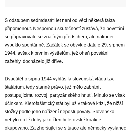
S odstupem sedmdesáti let není od věci některá fakta
připomenout. Nespornou skutečností zůstává, že povstání
se připravovalo se značným předstihem, ale nakonec
vypuklo spontánně. Začátek se obvykle datuje 29. srpnem
1944, avšak k prvním výstřelům, jež oheň povstání
zažehly, docházelo již dříve.
Dvacátého srpna 1944 vyhlásila slovenská vláda tzv.
štatárium, tedy stanné právo, jež mělo zabránit
postupujícímu rozvoji partyzánského hnutí. Minulo se však
účinkem. Klerofašistický stát byl už v takové krizi, že nižší
složky podle jeho nařízení nepostupovaly. Slovensko
nebylo do té doby jako člen hitlerovské koalice
okupováno. Za zhoršující se situace ale německý vyslanec