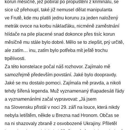
korun měsíčně, jež pobíral po propuštění z kriminálu, se
sice už přehoupl, také již nemusel dělat manipulanta
ve Frutě, kde mu platili jednu korunu za jeden naložený
metrák ovoce na korbu náklaďáku, nicméně zaměstnání
hlídače na pile placené snad dokonce přes tisíc korun
měsíčně mu stále bylo dobré. Mělo se to zlepšit, prý určitě,
ale zatím… inu, zatím bylo potřeba mít ještě trochu
trpělivosti.
Za této konstelace počal náš rozhovor. Zajímalo mě
samozřejmě především povstání. Jaké bylo do­opravdy.
Jaké se mu dostalo pomoci. Zajímala mě pravda, a nikoli
tehdy šířená legenda. Muž vyznamenaný třiapadesáti řády
a vyznamenáními začal vypravovat: „Já jsem
na Slovensku přistál v noci 29. září na louce, která nikdy
nebyla letištěm, někde u Brezna nad Hronom. Občas se
na ni shazovaly zbraně z osvobozené Ukrajiny. Přiletěl