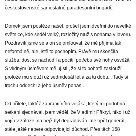
československé samostatné paradesantní brigádě.
Domek jsem posléze našel, prošel jsem dveřmi do nevelké
světnice, kde seděl velký, rozložitý muž s nohama v lavoru.
Pozdravili jsme se a on se omlouval, že mě přijímá tak
neformálně, ale jistě to pochopím. Právě mu skončila
služba, dost se nachodil a pocítil potřebu své nohy osvěžit.
S vlídným úsměvem mě ujistil, že si to bohatě zaslouží,
protože mu slouží už sedmdesát let a za tu dobu... Tady si
trochu oddechl a jeho úsměv pohasl.
Od přítele, taktéž zahraničního vojáka, který mi podobná
setkání sjednával, jsem věděl, že Vladimír Přikryl, nikoli už
vojín v záloze, na nějž byl degradován, ale opět generál,
stále ještě nebere odpovídající důchod. Přes těch 168