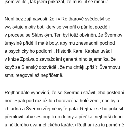
jsem velitel, tak jsem přikázal, že musí jít se mnou.“
Není bez zajímavosti, že i v Rejtharově svědectví se
vyskytuje motiv bot, který se vynořil o pár let později
v procesu se Slánským. Ten byl totiž obviněn, že Švermovi
úmyslně přidělil malé boty, aby mu znesnadnil pochod
a psychicky ho podlomil. Historik Karel Kaplan uvádí
v knize Zpráva o zavraždění generálního tajemníka, že
když se Slánský dozvěděl, že mu chtějí „přišít“ Švermovu
smrt, reagoval až nepříčetně.
Rejthar dále vypovídá, že se Švermou strávil jeho poslední
noc. Spali pod rozložitou borovicí na holé zemi, noc byla
chladná a Švermu zřejmě vyčerpala. Rejthar se ho pokusil
přemluvit, aby sestoupili do doliny a přečkal nejhorší dobu
u některého evangelického faráře. (Rejthar i za tu poměrně