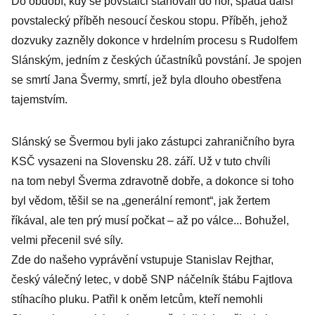
Do období, kdy se povstalci stahovali do hor, spadá další
povstalecký příběh nesoucí českou stopu. Příběh, jehož
dozvuky zazněly dokonce v hrdelním procesu s Rudolfem
Slánským, jedním z českých účastníků povstání. Je spojen
se smrtí Jana Švermy, smrtí, jež byla dlouho obestřena
tajemstvím.
Slánský se Švermou byli jako zástupci zahraničního byra
KSČ vysazeni na Slovensku 28. září. Už v tuto chvíli
na tom nebyl Šverma zdravotně dobře, a dokonce si toho
byl vědom, těšil se na „generální remont“, jak žertem
říkával, ale ten prý musí počkat – až po válce... Bohužel,
velmi přecenil své síly.
Zde do našeho vyprávění vstupuje Stanislav Rejthar,
český válečný letec, v době SNP náčelník štábu Fajtlova
stíhacího pluku. Patřil k oněm letcům, kteří nemohli