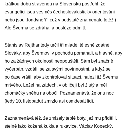
krátkou dobu strávenou na Slovensku postřehl, že
evangelíci jsou vesměs čechoslovakisticky orientováni
nebo jsou „londýneři“, což v podstatě znamenalo totéž.)
Ale Šverma se zdráhal a posléze odmítl.
Stanislav Rejthar tedy určil tři mladé, tělesně zdatné
Slováky, aby Švermovi v pochodu pomáhali, a hlavně, aby
ho za žádných okolností neopouštěli. Sám byl značně
vyčerpán, vzdálil se za svými povinnostmi, a když se
po čase vrátil, aby zkontroloval situaci, nalezl již Švermu
mrtvého. Ležel na zádech, v obličeji byl žlutý a měl
chomáčky sněhu na obočí. Poznamenává, že onu noc
(tedy 10. listopadu) zmrzlo asi osmdesát lidí.
Zaznamenává též, že zmizely teplé boty, jež mu přidělil,
stejně jako kožená kukla a rukavice. Václav Kopecký,