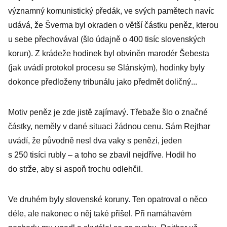
významný komunistický předák, ve svých pamětech navíc
udává, že Šverma byl okraden o větší částku peněz, kterou
u sebe přechovával (šlo údajně o 400 tisíc slovenských
korun). Z krádeže hodinek byl obviněn marodér Šebesta
(jak uvádí protokol procesu se Slánským), hodinky byly
dokonce předloženy tribunálu jako předmět doličný...
Motiv peněz je zde jistě zajímavý. Třebaže šlo o značné
částky, neměly v dané situaci žádnou cenu. Sám Rejthar
uvádí, že původně nesl dva vaky s penězi, jeden
s 250 tisíci rubly – a toho se zbavil nejdříve. Hodil ho
do strže, aby si aspoň trochu odlehčil.
Ve druhém byly slovenské koruny. Ten opatroval o něco
déle, ale nakonec o něj také přišel. Při namáhavém