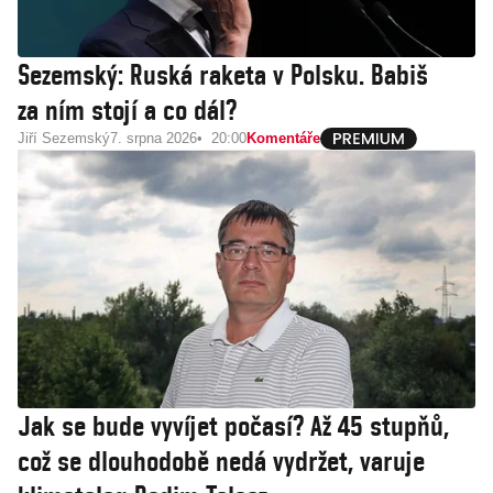
Sezemský: Ruská raketa v Polsku. Babiš
za ním stojí a co dál?
Jiří Sezemský
7. srpna 2026
20:00
Komentáře
Jak se bude vyvíjet počasí? Až 45 stupňů,
což se dlouhodobě nedá vydržet, varuje