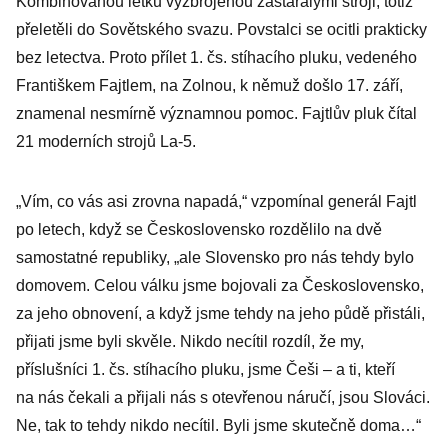
Kombinovanou letku vyzbrojenou zastaralými stroji, totiž
přeletěli do Sovětského svazu. Povstalci se ocitli prakticky
bez letectva. Proto přílet 1. čs. stíhacího pluku, vedeného
Františkem Fajtlem, na Zolnou, k němuž došlo 17. září,
znamenal nesmírně významnou pomoc. Fajtlův pluk čítal
21 moderních strojů La-5.
„Vím, co vás asi zrovna napadá,“ vzpomínal generál Fajtl
po letech, když se Československo rozdělilo na dvě
samostatné republiky, „ale Slovensko pro nás tehdy bylo
domovem. Celou válku jsme bojovali za Československo,
za jeho obnovení, a když jsme tehdy na jeho půdě přistáli,
přijati jsme byli skvěle. Nikdo necítil rozdíl, že my,
příslušníci 1. čs. stíhacího pluku, jsme Češi – a ti, kteří
na nás čekali a přijali nás s otevřenou náručí, jsou Slováci.
Ne, tak to tehdy nikdo necítil. Byli jsme skutečně doma…“