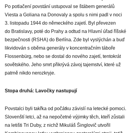
Po potlačení povstání ustupoval se štábem generálů
Viesta a Goliana na Donovaly a spolu s nimi padl v noci
3. listopadu 1944 do německého zajetí. Byl převezen
do Bratislavy, poté do Prahy a odtud na Hlavní úřad říšské
bezpečnosti (RSHA) do Berlína. Zde byl vyslýchán a buď
likvidován s oběma generály v koncentračním táboře
Flossenbürg, nebo se dostal do nového zajetí, tentokrát
sovětského. Jeho smrt přikrývá závoj tajemství, které už
patrně nikdo nerozkryje.
Stopa druhá: Lavočky nastupují
Povstalci byli takřka od počátku závislí na letecké pomoci.
Slovenští letci, až na nepočetné výjimky těch, kteří zůstali
na letišti Tri Duby, z nichž Mikuláš Šinglovič utvořil