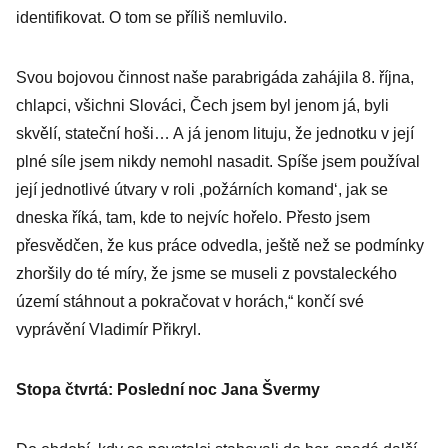
identifikovat. O tom se příliš nemluvilo.
Svou bojovou činnost naše parabrigáda zahájila 8. října,
chlapci, všichni Slováci, Čech jsem byl jenom já, byli
skvělí, stateční hoši… A já jenom lituju, že jednotku v její
plné síle jsem nikdy nemohl nasadit. Spíše jsem používal
její jednotlivé útvary v roli ,požárních komand‘, jak se
dneska říká, tam, kde to nejvíc hořelo. Přesto jsem
přesvědčen, že kus práce odvedla, ještě než se podmínky
zhoršily do té míry, že jsme se museli z povstaleckého
území stáhnout a pokračovat v horách,“ končí své
vyprávění Vladimír Přikryl.
Stopa čtvrtá: Poslední noc Jana Švermy