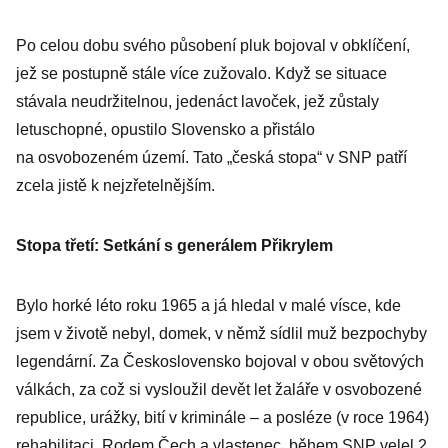
Po celou dobu svého působení pluk bojoval v obklíčení,
jež se postupně stále více zužovalo. Když se situace
stávala neudržitelnou, jedenáct lavoček, jež zůstaly
letuschopné, opustilo Slovensko a přistálo
na osvobozeném území. Tato „česká stopa“ v SNP patří
zcela jistě k nejzřetelnějším.
Stopa třetí: Setkání s generálem Přikrylem
Bylo horké léto roku 1965 a já hledal v malé vísce, kde
jsem v životě nebyl, domek, v němž sídlil muž bezpochyby
legendární. Za Československo bojoval v obou světových
válkách, za což si vysloužil devět let žaláře v osvobozené
republice, urážky, bití v kriminále – a posléze (v roce 1964)
rehabilitaci. Rodem Čech a vlastenec, během SNP velel 2.