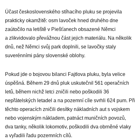
Účast československého stíhacího pluku se projevila
prakticky okamžitě: osm lavoček hned druhého dne
zaútočilo na letiště v Piešťanech obsazené Němci
a zlikvidovalo převážnou část jejich materiálu. Na několik
dnů, než Němci svůj park doplnili, se lavočky staly
suverénními pány slovenské oblohy.
Pokud jde o bojovou bilanci Fajtlova pluku, byla velice
úspěšná. Během 29 dnů pluk uskutečnil 561 operačních
letů, během nichž letci zničili nebo poškodili 36
nepřátelských letadel a na pozemní cíle svrhli 624 pum. Při
těchto operacích zničili desítky nákladních aut s vojskem
nebo vojenským nákladem, patnáct muničních povozů,
dva tanky, několik lokomotiv, poškodili dva obrněné vlaky
a vyřadili řadu pozemních cílů.