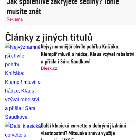
Jak spolehlivě zakryjete šediny? Tohle
musíte znát
Reklama
Články z jiných titulů
Nejvýznamnější chvíle pohřbu Knížáka:
Klempíř mluvil o hádce, Klaus vzýval rebelství
a přišla i Sára Saudková
Blesk.cz
Další klasická corvette s dobrými jízdními
vlastnostmi? Mitsuoka znovu využije