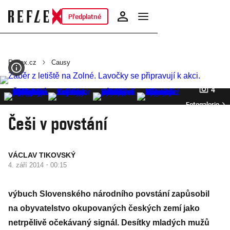
Předplatné
Reflex.cz
Causy
4
Fotogalerie
Češi v povstání
VÁCLAV TIKOVSKÝ
·
4. září 2014
00:15
výbuch Slovenského národního povstání zapůsobil
na obyvatelstvo okupovaných českých zemí jako
netrpělivě očekávaný signál. Desítky mladých mužů