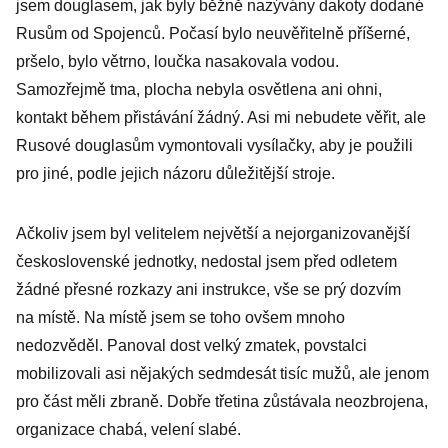
jsem douglasem, jak byly běžně nazývány dakoty dodané
Rusům od Spojenců. Počasí bylo neuvěřitelně příšerné,
pršelo, bylo větrno, loučka nasakovala vodou.
Samozřejmě tma, plocha nebyla osvětlena ani ohni,
kontakt během přistávání žádný. Asi mi nebudete věřit, ale
Rusové douglasům vymontovali vysílačky, aby je použili
pro jiné, podle jejich názoru důležitější stroje.
Ačkoliv jsem byl velitelem největší a nejorganizovanější
československé jednotky, nedostal jsem před odletem
žádné přesné rozkazy ani instrukce, vše se prý dozvím
na místě. Na místě jsem se toho ovšem mnoho
nedozvěděl. Panoval dost velký zmatek, povstalci
mobilizovali asi nějakých sedmdesát tisíc mužů, ale jenom
pro část měli zbraně. Dobře třetina zůstávala neozbrojena,
organizace chabá, velení slabé.