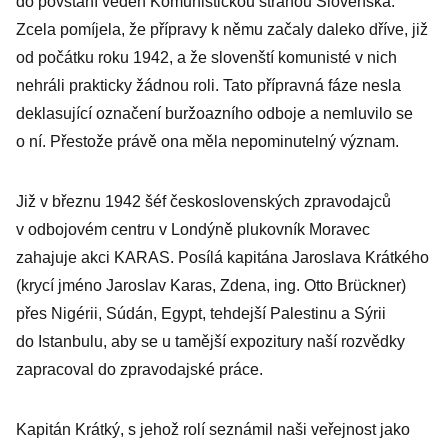
do povstání veden Komunistickou stranou Slovenska.
Zcela pomíjela, že přípravy k němu začaly daleko dříve, již
od počátku roku 1942, a že slovenští komunisté v nich
nehráli prakticky žádnou roli. Tato přípravná fáze nesla
deklasující označení buržoazního odboje a nemluvilo se
o ní. Přestože právě ona měla nepominutelný význam.
Již v březnu 1942 šéf československých zpravodajců
v odbojovém centru v Londýně plukovník Moravec
zahajuje akci KARAS. Posílá kapitána Jaroslava Krátkého
(krycí jméno Jaroslav Karas, Zdena, ing. Otto Brückner)
přes Nigérii, Súdán, Egypt, tehdejší Palestinu a Sýrii
do Istanbulu, aby se u tamější expozitury naší rozvědky
zapracoval do zpravodajské práce.
Kapitán Krátký, s jehož rolí seznámil naši veřejnost jako