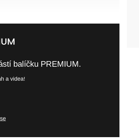
částí balíčku PREMIUM.
h a videa!
 se