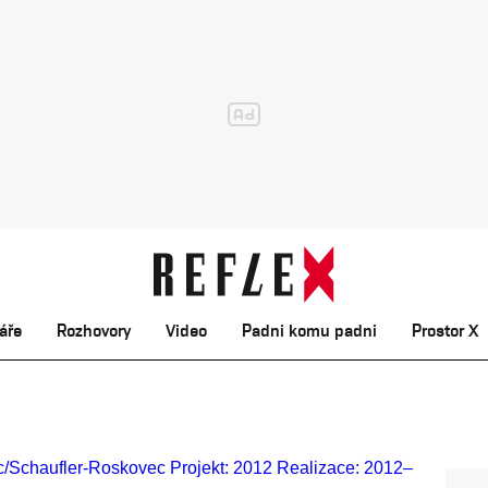
áře
Rozhovory
Video
Padni komu padni
Prostor X