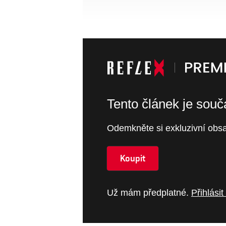
Tento článek je sou
Odemkněte si exkluzivní obsa
Koupit
Už mám předplatné.
Přihlásit