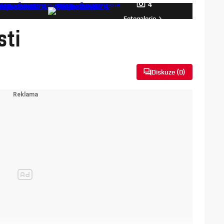
4
Fotogalerie
sti
Diskuze (
0
)