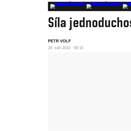
Síla jednoducho
PETR VOLF
·
29. září 2016
00:15