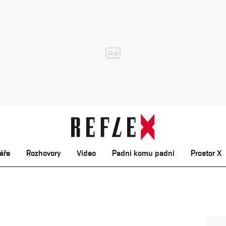
áře
Rozhovory
Video
Padni komu padni
Prostor X