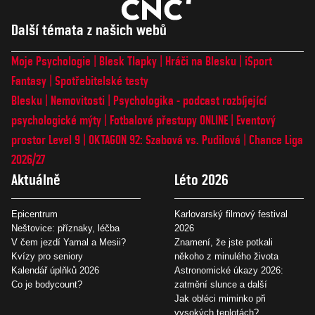
Další témata z našich webů
Moje Psychologie
Blesk Tlapky
Hráči na Blesku
iSport
Fantasy
Spotřebitelské testy
Blesku
Nemovitosti
Psychologika - podcast rozbíjející
psychologické mýty
Fotbalové přestupy ONLINE
Eventový
prostor Level 9
OKTAGON 92: Szabová vs. Pudilová
Chance Liga
2026/27
Aktuálně
Léto 2026
Epicentrum
Karlovarský filmový festival
Neštovice: příznaky, léčba
2026
V čem jezdí Yamal a Mesii?
Znamení, že jste potkali
Kvízy pro seniory
někoho z minulého života
Kalendář úplňků 2026
Astronomické úkazy 2026:
Co je bodycount?
zatmění slunce a další
Jak obléci miminko při
vysokých teplotách?