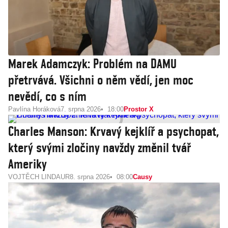
Marek Adamczyk: Problém na DAMU
přetrvává. Všichni o něm vědí, jen moc
nevědí, co s ním
Pavlína Horáková
7. srpna 2026
18:00
Prostor X
Charles Manson: Krvavý kejklíř a psychopat,
který svými zločiny navždy změnil tvář
Ameriky
VOJTĚCH LINDAUR
8. srpna 2026
08:00
Causy