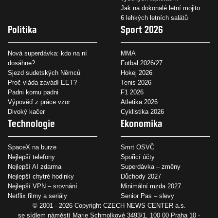
Jak na dokonalé letní mojito
6 lehkých letních salátů
Politika
Sport 2026
Nová superdávka: kdo na ní
MMA
dosáhne?
Fotbal 2026/27
Sjezd sudetských Němců
Hokej 2026
Proč vláda zavádí EET?
Tenis 2026
Padni komu padni
F1 2026
Výpověď z práce vzor
Atletika 2026
Divoký kačer
Cyklistika 2026
Technologie
Ekonomika
SpaceX na burze
Smrt OSVČ
Nejlepší telefony
Spořicí účty
Nejlepší AI zdarma
Superdávka – změny
Nejlepší chytré hodinky
Důchody 2027
Nejlepší VPN – srovnání
Minimální mzda 2027
Netflix filmy a seriály
Senior Pas – slevy
© 2001 - 2026 Copyright
CZECH NEWS CENTER a.s.
se sídlem náměstí Marie Schmolkové 3493/1, 100 00 Praha 10 -