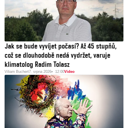
Jak se bude vyvíjet počasí? Až 45 stupňů,
což se dlouhodobě nedá vydržet, varuje
klimatolog Radim Tolasz
Viliam Buchert
7. srpna 2026
12:00
Video