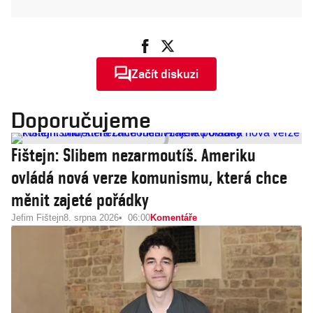
Začít diskuzi
Doporučujeme
Fištejn: Slibem nezarmoutíš. Ameriku
ovládá nová verze komunismu, která chce
měnit zajeté pořádky
Jefim Fištejn
8. srpna 2026
06:00
Komentáře