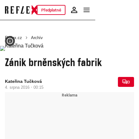
Předplatné
Reflex.cz
Archív
Zánik brněnských fabrik
Kateřina Tučková
0
·
4. srpna 2016
00:15