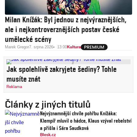
Milan Knížák: Byl jednou z nejvýraznějších,
ale i nejkontroverznějších postav české
umělecké scény
Marek Gregor
7. srpna 2026
13:00
Kultura
Jak spolehlivě zakryjete šediny? Tohle
musíte znát
Reklama
Články z jiných titulů
Nejvýznamnější chvíle pohřbu Knížáka:
Klempíř mluvil o hádce, Klaus vzýval rebelství
a přišla i Sára Saudková
Blesk.cz