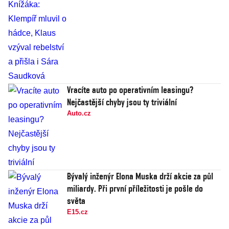
Vracíte auto po operativním leasingu?
Nejčastější chyby jsou ty triviální
Auto.cz
Bývalý inženýr Elona Muska drží akcie za půl
miliardy. Při první příležitosti je pošle do
světa
E15.cz