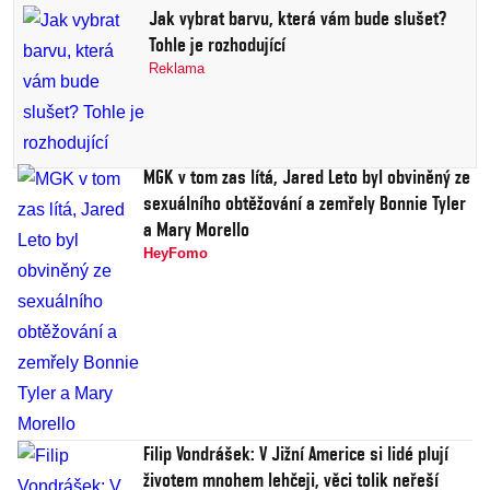
Jak vybrat barvu, která vám bude slušet?
Tohle je rozhodující
Reklama
MGK v tom zas lítá, Jared Leto byl obviněný ze
sexuálního obtěžování a zemřely Bonnie Tyler
a Mary Morello
HeyFomo
Filip Vondrášek: V Jižní Americe si lidé plují
životem mnohem lehčeji, věci tolik neřeší