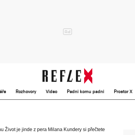
áře
Rozhovory
Video
Padni komu padni
Prostor X