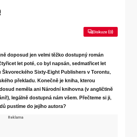
e
Diskuze (
0
)
eštině doposud jen velmi těžko dostupný román
yřicet let poté, co byl napsán, sedmatřicet let
 Škvoreckého Sixty-Eight Publishers v Torontu,
uzského překladu. Konečně je kniha, kterou
dosud neměla ani Národní knihovna (v angličtině
ní!), legálně dostupná nám všem. Přečteme si ji,
dů pustíme do jejího autora?