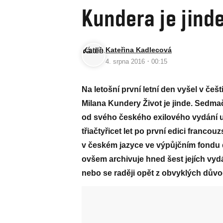
Kundera je jind
Kateřina Kadlecová
·
4. srpna 2016
00:15
Na letošní první letní den vyšel v č
Milana Kundery Život je jinde. Sedmačt
od svého českého exilového vydání u
třiačtyřicet let po první edici franco
v českém jazyce ve výpůjčním fondu 
ovšem archivuje hned šest jejích vydá
nebo se raději opět z obvyklých důvo