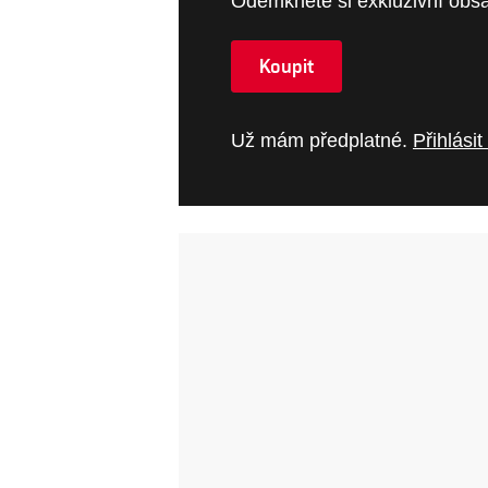
Odemkněte si exkluzivní obsa
Koupit
Už mám předplatné.
Přihlásit