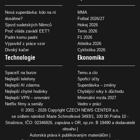
Nová superdávka: kdo na ní
MMA
dosáhne?
Fotbal 2026/27
Sjezd sudetských Němců
Hokej 2026
Proč vláda zavádí EET?
Tenis 2026
Padni komu padni
F1 2026
Výpověď z práce vzor
Atletika 2026
Divoký kačer
Cyklistika 2026
Technologie
Ekonomika
SpaceX na burze
Temu a clo
Nejlepší telefony
Spořicí účty
Nejlepší AI zdarma
Superdávka – změny
Nejlepší chytré hodinky
Chybějící roky k důchodu
Nejlepší VPN – srovnání
Minimální mzda 2027
Netflix filmy a seriály
Vedro v práci
© 2001 - 2026 Copyright
CZECH NEWS CENTER a.s.
se sídlem náměstí Marie Schmolkové 3493/1, 100 00 Praha 10 -
Strašnice, IČO: 02346826, zapsána v OR, sp.zn. B 19490 a dodavatelé
obsahu
Autorská práva k publikovaným materiálům