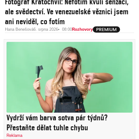
Fotograf Kratochvíl: Nefotím kvůli senzaci,
ale svědectví. Ve venezuelské věznici jsem
ani neviděl, co fotím
Hana Benešová
6. srpna 2026
08:00
Rozhovory
Vydrží vám barva sotva pár týdnů?
Přestaňte dělat tuhle chybu
Reklama