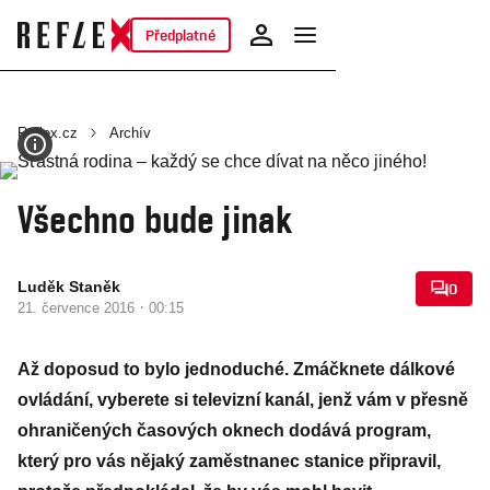
Předplatné
Reflex.cz
Archív
Všechno bude jinak
Luděk Staněk
0
·
21. července 2016
00:15
Až doposud to bylo jednoduché. Zmáčknete dálkové
ovládání, vyberete si televizní kanál, jenž vám v přesně
ohraničených časových oknech dodává program,
který pro vás nějaký zaměstnanec stanice připravil,