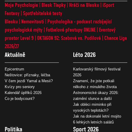
Moje Psychologie
Blesk Tlapky
Hráči na Blesku
iSport
Fantasy
Spotřebitelské testy
Blesku
Nemovitosti
Psychologika - podcast rozbíjející
psychologické mýty
Fotbalové přestupy ONLINE
Eventový
prostor Level 9
OKTAGON 92: Szabová vs. Pudilová
Chance Liga
2026/27
Aktuálně
Léto 2026
Epicentrum
Karlovarský filmový festival
Neštovice: příznaky, léčba
2026
V čem jezdí Yamal a Mesii?
Znamení, že jste potkali
Kvízy pro seniory
někoho z minulého života
Kalendář úplňků 2026
Astronomické úkazy 2026:
Co je bodycount?
zatmění slunce a další
Jak obléci miminko při
vysokých teplotách?
Jak na dokonalé letní mojito
6 lehkých letních salátů
Politika
Sport 2026