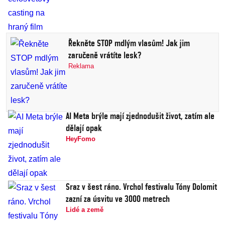
Řekněte STOP mdlým vlasům! Jak jim
zaručeně vrátíte lesk?
Reklama
AI Meta brýle mají zjednodušit život, zatím ale
dělají opak
HeyFomo
Sraz v šest ráno. Vrchol festivalu Tóny Dolomit
zazní za úsvitu ve 3000 metrech
Lidé a země