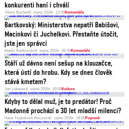
konkurenti haní i chválí
Viliam Buchert
6. srpna 2026
12:00
Komentáře
Bartkovský: Ministerstva nepatří Babišovi,
Macinkovi či Juchelkovi. Přestaňte útočit,
jste jen správci
Martin Bartkovský
6. srpna 2026
06:00
Komentáře
Stáří už dávno není sešup na klouzačce,
která ústí do hrobu. Kdy se dnes člověk
stává kmetem?
Jan Lukavec
6. srpna 2026
10:00
Kultura
Kdyby to dělal muž, je to predátor! Proč
Madonně prochází o 30 let mladší milenci?
Hana Trojánková Biriczová
5. srpna 2026
18:00
Poprask