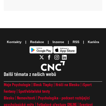
Kontakty
Redakce
Inzerce
RSS
Kariéra
Další témata z našich webů
Moje Psychologie
Blesk Tlapky
Hráči na Blesku
iSport
Fantasy
Spotřebitelské testy
Blesku
Nemovitosti
Psychologika - podcast rozbíjející
psychologické mýty
Fotbalové přestupy ONLINE
Eventový