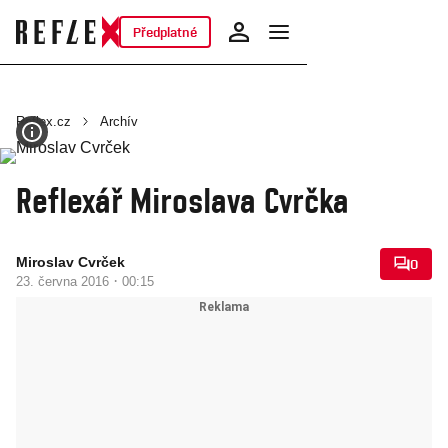
Předplatné
Reflex.cz
Archív
Reflexář Miroslava Cvrčka
Miroslav Cvrček
0
·
23. června 2016
00:15