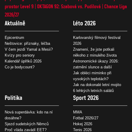
prostor Level 9
OKTAGON 92: Szabová vs. Pudilová
Chance Liga
2026/27
Aktuálně
Léto 2026
Epicentrum
Karlovarský filmový festival
Neštovice: příznaky, léčba
2026
V čem jezdí Yamal a Mesii?
Znamení, že jste potkali
Kvízy pro seniory
někoho z minulého života
Kalendář úplňků 2026
Astronomické úkazy 2026:
Co je bodycount?
zatmění slunce a další
Jak obléci miminko při
vysokých teplotách?
Jak na dokonalé letní mojito
6 lehkých letních salátů
Politika
Sport 2026
Nová superdávka: kdo na ní
MMA
dosáhne?
Fotbal 2026/27
Sjezd sudetských Němců
Hokej 2026
Proč vláda zavádí EET?
Tenis 2026