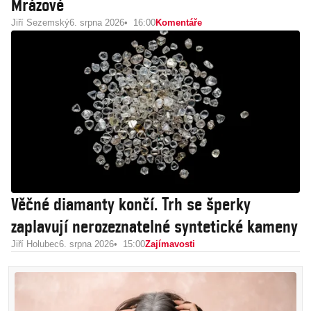
Mrázové
Jiří Sezemský
6. srpna 2026
16:00
Komentáře
Věčné diamanty končí. Trh se šperky
zaplavují nerozeznatelné syntetické kameny
Jiří Holubec
6. srpna 2026
15:00
Zajímavosti