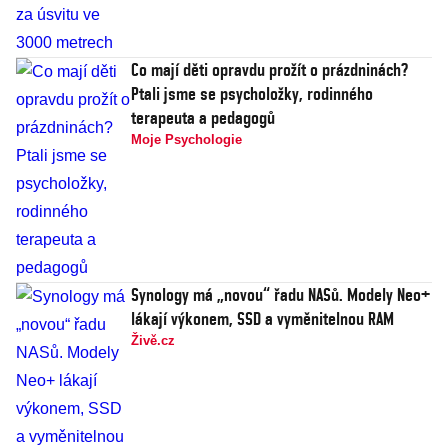
Co mají děti opravdu prožít o prázdninách?
Ptali jsme se psycholožky, rodinného
terapeuta a pedagogů
Moje Psychologie
Synology má „novou“ řadu NASů. Modely Neo+
lákají výkonem, SSD a vyměnitelnou RAM
Živě.cz