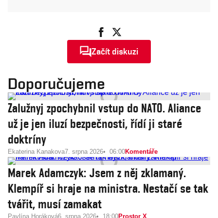
Začít diskuzi
Doporučujeme
Zalužnyj zpochybnil vstup do NATO. Aliance
už je jen iluzí bezpečnosti, řídí ji staré
doktríny
Ekaterina Kanakova
7. srpna 2026
06:00
Komentáře
Marek Adamczyk: Jsem z něj zklamaný.
Klempíř si hraje na ministra. Nestačí se tak
tvářit, musí zamakat
Pavlína Horáková
6. srpna 2026
18:00
Prostor X