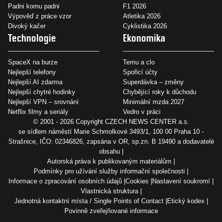
Padni komu padni
F1 2026
Výpověď z práce vzor
Atletika 2026
Divoký kačer
Cyklistika 2026
Technologie
Ekonomika
SpaceX na burze
Temu a clo
Nejlepší telefony
Spořicí účty
Nejlepší AI zdarma
Superdávka – změny
Nejlepší chytré hodinky
Chybějící roky k důchodu
Nejlepší VPN – srovnání
Minimální mzda 2027
Netflix filmy a seriály
Vedro v práci
© 2001 - 2026 Copyright
CZECH NEWS CENTER a.s.
se sídlem náměstí Marie Schmolkové 3493/1, 100 00 Praha 10 -
Strašnice, IČO: 02346826, zapsána v OR, sp.zn. B 19490 a dodavatelé
obsahu
Autorská práva k publikovaným materiálům
Podmínky pro užívání služby informační společnosti
Informace o zpracování osobních údajů
Cookies
Nastavení soukromí
Vlastnická struktura
Jednotná kontaktní místa / Single Points of Contact
Etický kodex
Povinně zveřejňované informace