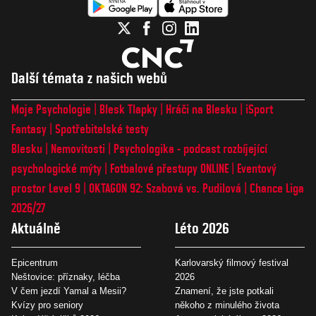
Další témata z našich webů
Moje Psychologie
Blesk Tlapky
Hráči na Blesku
iSport
Fantasy
Spotřebitelské testy
Blesku
Nemovitosti
Psychologika - podcast rozbíjející
psychologické mýty
Fotbalové přestupy ONLINE
Eventový
prostor Level 9
OKTAGON 92: Szabová vs. Pudilová
Chance Liga
2026/27
Aktuálně
Léto 2026
Epicentrum
Karlovarský filmový festival
Neštovice: příznaky, léčba
2026
V čem jezdí Yamal a Mesii?
Znamení, že jste potkali
Kvízy pro seniory
někoho z minulého života