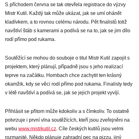
S příchodem června se tak otevřela registrace do výzvy
Mistr Kutil. Každý tak může ukázat, jak se umí ohánět
kladívkem, a to rovnou celému národu. Pět finalistů totiž
navštíví štáb s kamerami a podívá se na to, jak se jim dílo
rodí přímo pod rukama.
Soutěžící se mohou do souboje o titul Mistr Kutil zapojit s
projektem, který plánují, případně jsou s jeho realizací
teprve na začátku. Hornbach chce zachytit ten krásný
okamžik, kdy se věci rodí přímo pod rukama. Finalisty tedy
v létě navštíví a podívá se, jak se jejich projekt vyvíjí.
Přihlásit se přitom může kdokoliv a s čímkoliv. To ostatně
potvrzuje i první vlna soutěžících, kteří jsou zveřejněni na
webu
www.mistrkutil.cz
. Cíle českých kutilů jsou velmi
rozmanité. Někdo plánuje zahradní pec na pizzu, jiný