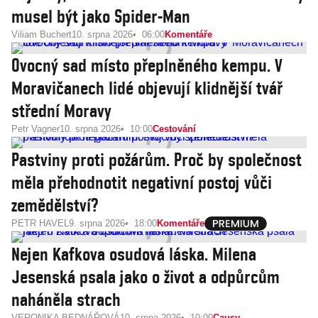
musel být jako Spider-Man
Viliam Buchert
10. srpna 2026
06:00
Komentáře
Ovocný sad místo přeplněného kempu. V
Moravičanech lidé objevují klidnější tvář
střední Moravy
Petr Vagner
10. srpna 2026
10:00
Cestování
Pastviny proti požárům. Proč by společnost
měla přehodnotit negativní postoj vůči
zemědělství?
PETR HAVEL
9. srpna 2026
18:00
Komentáře
Nejen Kafkova osudová láska. Milena
Jesenská psala jako o život a odpůrcům
naháněla strach
VERONIKA BEDNÁŘOVÁ
10. srpna 2026
10:00
Causy