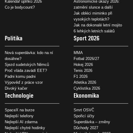
Kalendář úplňků 2026
Astronomické úkazy 2026:
Co je bodycount?
zatmění slunce a další
Jak obléci miminko při
vysokých teplotách?
Jak na dokonalé letní mojito
6 lehkých letních salátů
Politika
Sport 2026
Nová superdávka: kdo na ní
MMA
dosáhne?
Fotbal 2026/27
Sjezd sudetských Němců
Hokej 2026
Proč vláda zavádí EET?
Tenis 2026
Padni komu padni
F1 2026
Výpověď z práce vzor
Atletika 2026
Divoký kačer
Cyklistika 2026
Technologie
Ekonomika
SpaceX na burze
Smrt OSVČ
Nejlepší telefony
Spořicí účty
Nejlepší AI zdarma
Superdávka – změny
Nejlepší chytré hodinky
Důchody 2027