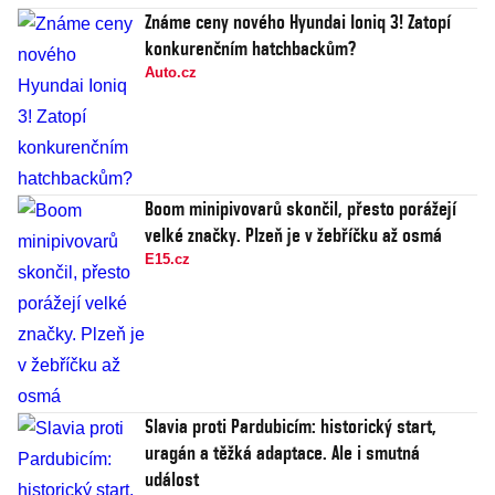
Známe ceny nového Hyundai Ioniq 3! Zatopí
konkurenčním hatchbackům?
Auto.cz
Boom minipivovarů skončil, přesto porážejí
velké značky. Plzeň je v žebříčku až osmá
E15.cz
Slavia proti Pardubicím: historický start,
uragán a těžká adaptace. Ale i smutná
událost