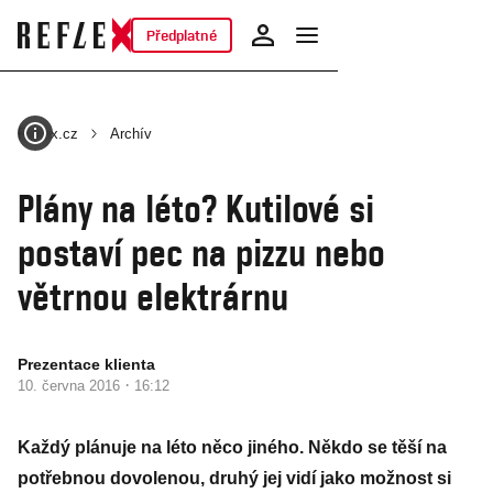
Předplatné
Reflex.cz
Archív
Plány na léto? Kutilové si
postaví pec na pizzu nebo
větrnou elektrárnu
Prezentace klienta
·
10. června 2016
16:12
Každý plánuje na léto něco jiného. Někdo se těší na
potřebnou dovolenou, druhý jej vidí jako možnost si