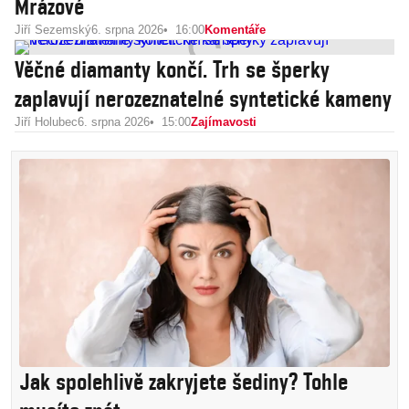
Mrázové
Jiří Sezemský
6. srpna 2026
16:00
Komentáře
Věčné diamanty končí. Trh se šperky
zaplavují nerozeznatelné syntetické kameny
Jiří Holubec
6. srpna 2026
15:00
Zajímavosti
Jak spolehlivě zakryjete šediny? Tohle