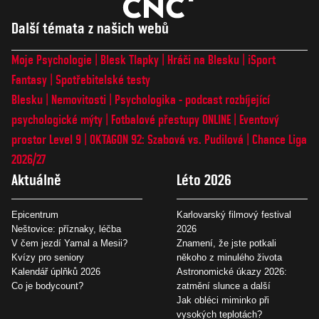
Další témata z našich webů
Moje Psychologie
Blesk Tlapky
Hráči na Blesku
iSport
Fantasy
Spotřebitelské testy
Blesku
Nemovitosti
Psychologika - podcast rozbíjející
psychologické mýty
Fotbalové přestupy ONLINE
Eventový
prostor Level 9
OKTAGON 92: Szabová vs. Pudilová
Chance Liga
2026/27
Aktuálně
Léto 2026
Epicentrum
Karlovarský filmový festival
Neštovice: příznaky, léčba
2026
V čem jezdí Yamal a Mesii?
Znamení, že jste potkali
Kvízy pro seniory
někoho z minulého života
Kalendář úplňků 2026
Astronomické úkazy 2026:
Co je bodycount?
zatmění slunce a další
Jak obléci miminko při
vysokých teplotách?