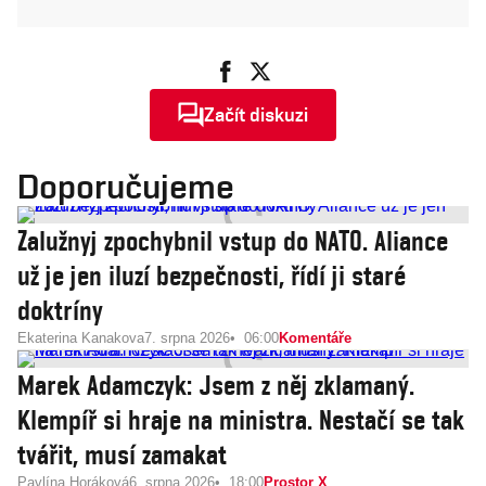
Začít diskuzi
Doporučujeme
Zalužnyj zpochybnil vstup do NATO. Aliance
už je jen iluzí bezpečnosti, řídí ji staré
doktríny
Ekaterina Kanakova
7. srpna 2026
06:00
Komentáře
Marek Adamczyk: Jsem z něj zklamaný.
Klempíř si hraje na ministra. Nestačí se tak
tvářit, musí zamakat
Pavlína Horáková
6. srpna 2026
18:00
Prostor X