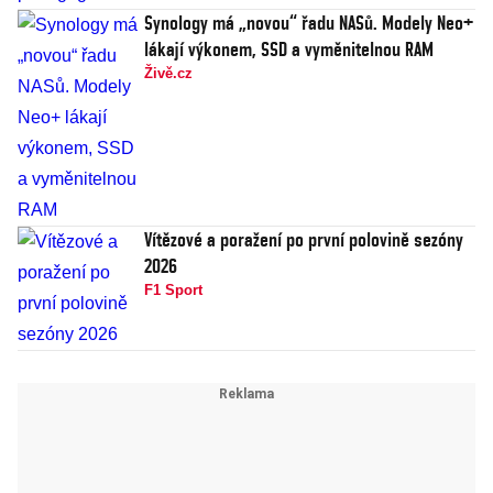
Synology má „novou“ řadu NASů. Modely Neo+
lákají výkonem, SSD a vyměnitelnou RAM
Živě.cz
Vítězové a poražení po první polovině sezóny
2026
F1 Sport