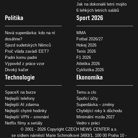
Jak na dokonalé letní mojito
6 lehkých letních salátů
Politika
Sport 2026
Nová superdávka: kdo na ní
MMA
dosáhne?
Fotbal 2026/27
Sjezd sudetských Němců
Hokej 2026
Proč vláda zavádí EET?
Tenis 2026
Padni komu padni
F1 2026
Výpověď z práce vzor
Atletika 2026
Divoký kačer
Cyklistika 2026
Technologie
Ekonomika
SpaceX na burze
Temu a clo
Nejlepší telefony
Spořicí účty
Nejlepší AI zdarma
Superdávka – změny
Nejlepší chytré hodinky
Chybějící roky k důchodu
Nejlepší VPN – srovnání
Minimální mzda 2027
Netflix filmy a seriály
Vedro v práci
© 2001 - 2026 Copyright
CZECH NEWS CENTER a.s.
se sídlem náměstí Marie Schmolkové 3493/1, 100 00 Praha 10 -