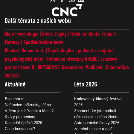
Další témata z našich webů
Moje Psychologie
Blesk Tlapky
Hráči na Blesku
iSport
Fantasy
Spotřebitelské testy
Blesku
Nemovitosti
Psychologika - podcast rozbíjející
psychologické mýty
Fotbalové přestupy ONLINE
Eventový
prostor Level 9
OKTAGON 92: Szabová vs. Pudilová
Chance Liga
2026/27
Aktuálně
Léto 2026
Epicentrum
Karlovarský filmový festival
Neštovice: příznaky, léčba
2026
V čem jezdí Yamal a Mesii?
Znamení, že jste potkali
Kvízy pro seniory
někoho z minulého života
Kalendář úplňků 2026
Astronomické úkazy 2026:
Co je bodycount?
zatmění slunce a další