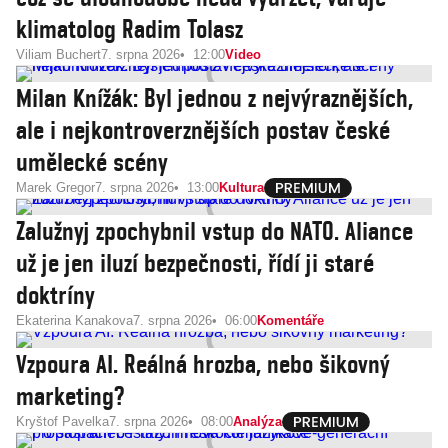
klimatolog Radim Tolasz
Viliam Buchert
7. srpna 2026
12:00
Video
Milan Knížák: Byl jednou z nejvýraznějších,
ale i nejkontroverznějších postav české
umělecké scény
Marek Gregor
7. srpna 2026
13:00
Kultura
Zalužnyj zpochybnil vstup do NATO. Aliance
už je jen iluzí bezpečnosti, řídí ji staré
doktríny
Ekaterina Kanakova
7. srpna 2026
06:00
Komentáře
Vzpoura AI. Reálná hrozba, nebo šikovný
marketing?
Kryštof Pavelka
7. srpna 2026
08:00
Analýza