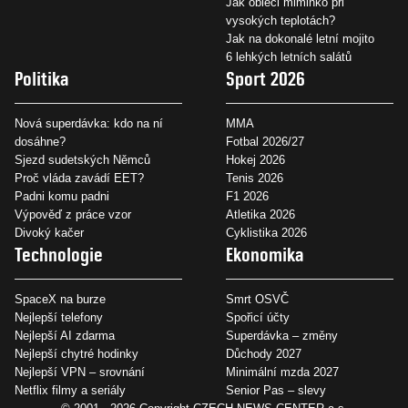
Jak obléci miminko při
vysokých teplotách?
Jak na dokonalé letní mojito
6 lehkých letních salátů
Politika
Sport 2026
Nová superdávka: kdo na ní
MMA
dosáhne?
Fotbal 2026/27
Sjezd sudetských Němců
Hokej 2026
Proč vláda zavádí EET?
Tenis 2026
Padni komu padni
F1 2026
Výpověď z práce vzor
Atletika 2026
Divoký kačer
Cyklistika 2026
Technologie
Ekonomika
SpaceX na burze
Smrt OSVČ
Nejlepší telefony
Spořicí účty
Nejlepší AI zdarma
Superdávka – změny
Nejlepší chytré hodinky
Důchody 2027
Nejlepší VPN – srovnání
Minimální mzda 2027
Netflix filmy a seriály
Senior Pas – slevy