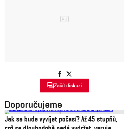
Začít diskuzi
Doporučujeme
Jak se bude vyvíjet počasí? Až 45 stupňů,
což se dlouhodobě nedá vydržet, varuje