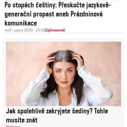
Po stopách češtiny: Přeskočte jazykově-
generační propast aneb Prázdninová
komunikace
nrd
7. srpna 2026
14:00
Zajímavosti
Jak spolehlivě zakryjete šediny? Tohle
musíte znát