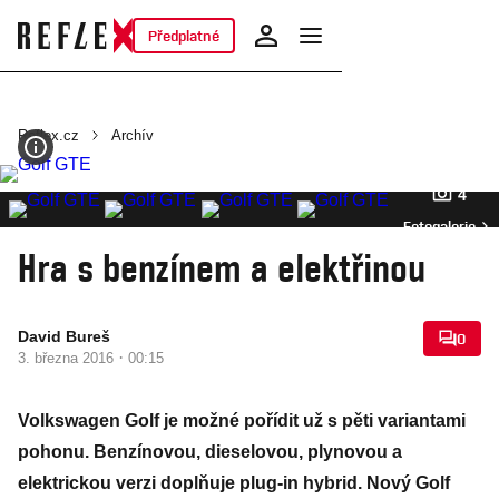
Předplatné
Reflex.cz
Archív
4
Fotogalerie
Hra s benzínem a elektřinou
David Bureš
0
·
3. března 2016
00:15
Volkswagen Golf je možné pořídit už s pěti variantami
pohonu. Benzínovou, dieselovou, plynovou a
elektrickou verzi doplňuje plug-in hybrid. Nový Golf