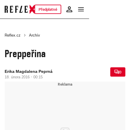
Předplatné
Reflex.cz
Archív
Preppeřina
Erika Magdalena Peprná
0
·
18. února 2016
00:15