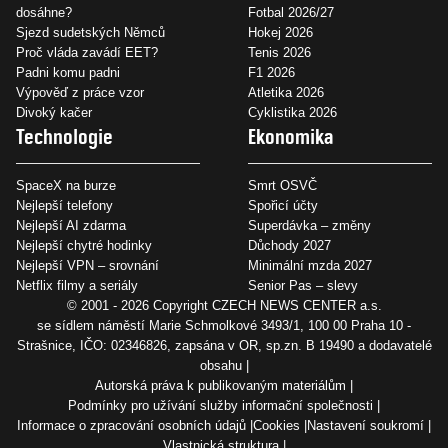
dosáhne?
Fotbal 2026/27
Sjezd sudetských Němců
Hokej 2026
Proč vláda zavádí EET?
Tenis 2026
Padni komu padni
F1 2026
Výpověď z práce vzor
Atletika 2026
Divoký kačer
Cyklistika 2026
Technologie
Ekonomika
SpaceX na burze
Smrt OSVČ
Nejlepší telefony
Spořicí účty
Nejlepší AI zdarma
Superdávka – změny
Nejlepší chytré hodinky
Důchody 2027
Nejlepší VPN – srovnání
Minimální mzda 2027
Netflix filmy a seriály
Senior Pas – slevy
© 2001 - 2026 Copyright
CZECH NEWS CENTER a.s.
se sídlem náměstí Marie Schmolkové 3493/1, 100 00 Praha 10 -
Strašnice, IČO: 02346826, zapsána v OR, sp.zn. B 19490 a dodavatelé
obsahu
Autorská práva k publikovaným materiálům
Podmínky pro užívání služby informační společnosti
Informace o zpracování osobních údajů
Cookies
Nastavení soukromí
Vlastnická struktura