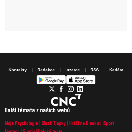
Kontakty
Redakce
Inzerce
RSS
Kariéra
Další témata z našich webů
Moje Psychologie
Blesk Tlapky
Hráči na Blesku
iSport
Fantasy
Spotřebitelské testy