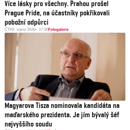
Více lásky pro všechny. Prahou prošel
Prague Pride, na účastníky pokřikovali
pobožní odpůrci
ČTK
8. srpna 2026
17:00
Fotogalerie
Magyarova Tisza nominovala kandidáta na
maďarského prezidenta. Je jím bývalý šéf
nejvyššího soudu