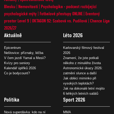
Blesku
Nemovitosti
Psychologika - podcast rozbíjející
psychologické mýty
Fotbalové přestupy ONLINE
Eventový
prostor Level 9
OKTAGON 92: Szabová vs. Pudilová
Chance Liga
2026/27
Aktuálně
Léto 2026
Epicentrum
Karlovarský filmový festival
Neštovice: příznaky, léčba
2026
V čem jezdí Yamal a Mesii?
Znamení, že jste potkali
Kvízy pro seniory
někoho z minulého života
Kalendář úplňků 2026
Astronomické úkazy 2026:
Co je bodycount?
zatmění slunce a další
Jak obléci miminko při
vysokých teplotách?
Jak na dokonalé letní mojito
6 lehkých letních salátů
Politika
Sport 2026
Nová superdávka: kdo na ní
MMA