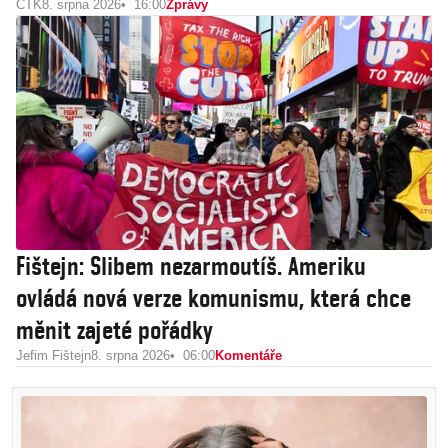
ČTK
8. srpna 2026
16:00
Zprávy
Fištejn: Slibem nezarmoutíš. Ameriku
ovládá nová verze komunismu, která chce
měnit zajeté pořádky
Jefim Fištejn
8. srpna 2026
06:00
Komentáře