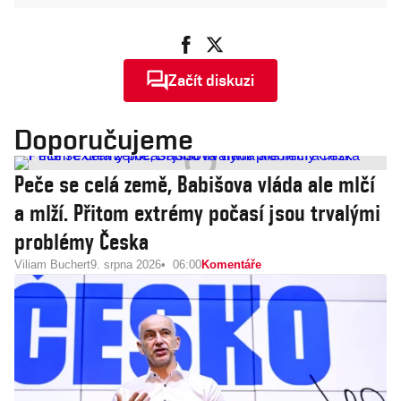
Začít diskuzi
Doporučujeme
Peče se celá země, Babišova vláda ale mlčí
a mlží. Přitom extrémy počasí jsou trvalými
problémy Česka
Viliam Buchert
9. srpna 2026
06:00
Komentáře