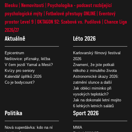
Blesku
Nemovitosti
Psychologika - podcast rozbíjející
psychologické mýty
Fotbalové přestupy ONLINE
Eventový
prostor Level 9
OKTAGON 92: Szabová vs. Pudilová
Chance Liga
2026/27
Aktuálně
Léto 2026
Epicentrum
Karlovarský filmový festival
Neštovice: příznaky, léčba
2026
V čem jezdí Yamal a Mesii?
Znamení, že jste potkali
Kvízy pro seniory
někoho z minulého života
Kalendář úplňků 2026
Astronomické úkazy 2026:
Co je bodycount?
zatmění slunce a další
Jak obléci miminko při
vysokých teplotách?
Jak na dokonalé letní mojito
6 lehkých letních salátů
Politika
Sport 2026
Nová superdávka: kdo na ní
MMA