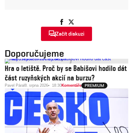
Začít diskuzi
Doporučujeme
Hra o letiště. Proč by se Babišovi hodilo dát
část ruzyňských akcií na burzu?
Pavel Páral
8. srpna 2026
18:30
Komentáře