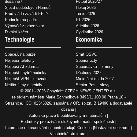
dosáhne?
Fotbal 2026/27
Sjezd sudetských Němců
Hokej 2026
Proč vláda zavádí EET?
Tenis 2026
Padni komu padni
F1 2026
Výpověď z práce vzor
Atletika 2026
Divoký kačer
Cyklistika 2026
Technologie
Ekonomika
SpaceX na burze
Smrt OSVČ
Nejlepší telefony
Spořicí účty
Nejlepší AI zdarma
Superdávka – změny
Nejlepší chytré hodinky
Důchody 2027
Nejlepší VPN – srovnání
Minimální mzda 2027
Netflix filmy a seriály
Senior Pas – slevy
© 2001 - 2026 Copyright
CZECH NEWS CENTER a.s.
se sídlem náměstí Marie Schmolkové 3493/1, 100 00 Praha 10 -
Strašnice, IČO: 02346826, zapsána v OR, sp.zn. B 19490 a dodavatelé
obsahu
Autorská práva k publikovaným materiálům
Podmínky pro užívání služby informační společnosti
Informace o zpracování osobních údajů
Cookies
Nastavení soukromí
Vlastnická struktura