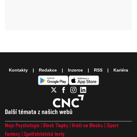
Kontakty
Redakce
Inzerce
RSS
Kariéra
Další témata z našich webů
Moje Psychologie
Blesk Tlapky
Hráči na Blesku
iSport
Fantasy
Spotřebitelské testy