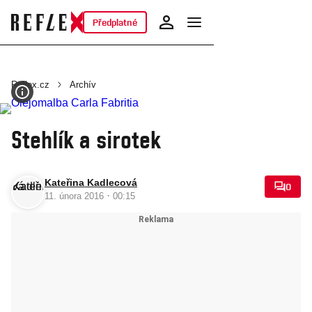
Předplatné
Reflex.cz
Archív
Stehlík a sirotek
Kateřina Kadlecová
0
·
11. února 2016
00:15