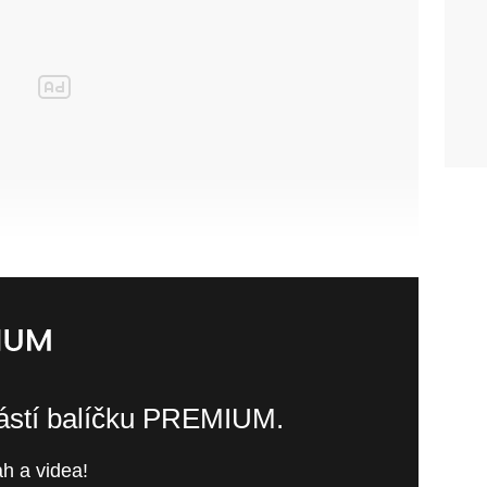
částí balíčku PREMIUM.
h a videa!