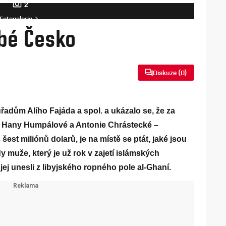
2
Fotogalerie
abé Česko
Diskuze (
0
)
adům Alího Fajáda a spol. a ukázalo se, že za
– Hany Humpálové a Antonie Chrástecké –
šest miliónů dolarů, je na místě se ptát, jaké jsou
 muže, který je už rok v zajetí islámských
ej unesli z libyjského ropného pole al-Ghaní.