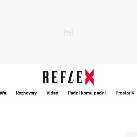
áře
Rozhovory
Video
Padni komu padni
Prostor X