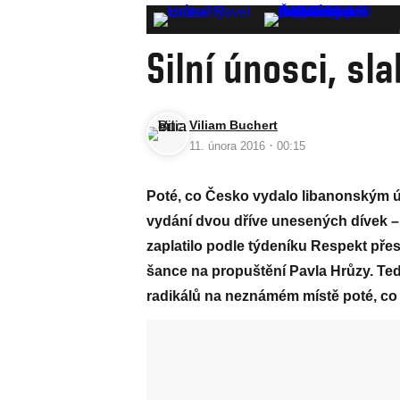
Silní únosci, sl
Viliam Buchert
·
11. února 2016
00:15
Poté, co Česko vydalo libanonským úř
vydání dvou dříve unesených dívek 
zaplatilo podle týdeníku Respekt přes 
šance na propuštění Pavla Hrůzy. Tedy
radikálů na neznámém místě poté, co j