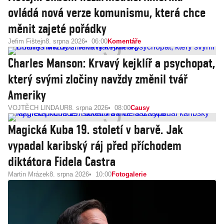
ovládá nová verze komunismu, která chce
měnit zajeté pořádky
Jefim Fištejn
8. srpna 2026
06:00
Komentáře
Charles Manson: Krvavý kejklíř a psychopat,
který svými zločiny navždy změnil tvář
Ameriky
VOJTĚCH LINDAUR
8. srpna 2026
08:00
Causy
Magická Kuba 19. století v barvě. Jak
vypadal karibský ráj před příchodem
diktátora Fidela Castra
Martin Mrázek
8. srpna 2026
10:00
Fotogalerie