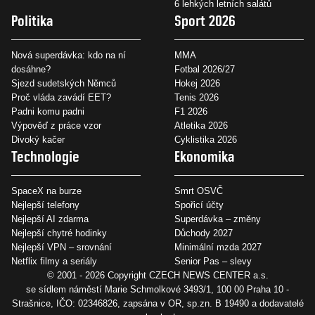
6 lehkých letních salátů
Politika
Sport 2026
Nová superdávka: kdo na ní
MMA
dosáhne?
Fotbal 2026/27
Sjezd sudetských Němců
Hokej 2026
Proč vláda zavádí EET?
Tenis 2026
Padni komu padni
F1 2026
Výpověď z práce vzor
Atletika 2026
Divoký kačer
Cyklistika 2026
Technologie
Ekonomika
SpaceX na burze
Smrt OSVČ
Nejlepší telefony
Spořicí účty
Nejlepší AI zdarma
Superdávka – změny
Nejlepší chytré hodinky
Důchody 2027
Nejlepší VPN – srovnání
Minimální mzda 2027
Netflix filmy a seriály
Senior Pas – slevy
© 2001 - 2026 Copyright
CZECH NEWS CENTER a.s.
se sídlem náměstí Marie Schmolkové 3493/1, 100 00 Praha 10 -
Strašnice, IČO: 02346826, zapsána v OR, sp.zn. B 19490 a dodavatelé