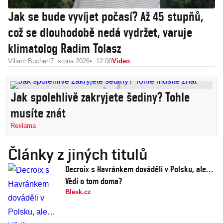
Jak se bude vyvíjet počasí? Až 45 stupňů,
což se dlouhodobě nedá vydržet, varuje
klimatolog Radim Tolasz
Viliam Buchert
7. srpna 2026
12:00
Video
Jak spolehlivě zakryjete šediny? Tohle
musíte znát
Reklama
Články z jiných titulů
Decroix s Havránkem dováděli v Polsku, ale…
Vědí o tom doma?
Blesk.cz