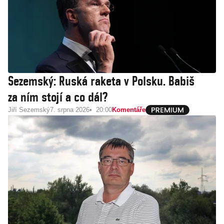
Sezemský: Ruská raketa v Polsku. Babiš
za ním stojí a co dál?
Jiří Sezemský
7. srpna 2026
20:00
Komentáře