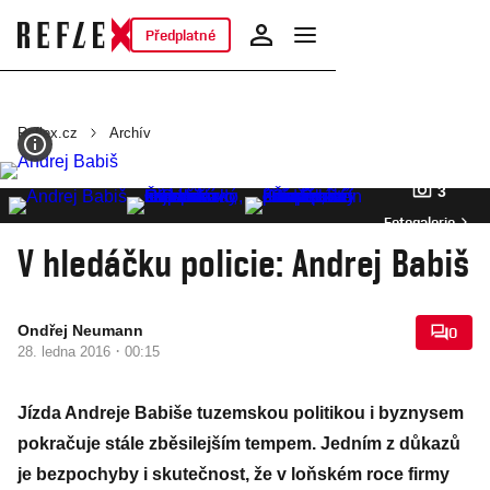
Předplatné
Reflex.cz
Archív
3
Fotogalerie
V hledáčku policie: Andrej Babiš
Ondřej Neumann
0
·
28. ledna 2016
00:15
Jízda Andreje Babiše tuzemskou politikou i byznysem
pokračuje stále zběsilejším tempem. Jedním z důkazů
je bezpochyby i skutečnost, že v loňském roce firmy