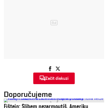
Začít diskuzi
Doporučujeme
Fištejn: Slibem nezarmoutíš. Ameriku