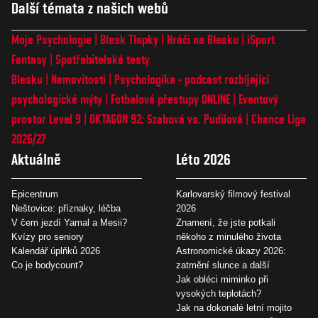
Další témata z našich webů
Moje Psychologie
Blesk Tlapky
Hráči na Blesku
iSport
Fantasy
Spotřebitelské testy
Blesku
Nemovitosti
Psychologika - podcast rozbíjející
psychologické mýty
Fotbalové přestupy ONLINE
Eventový
prostor Level 9
OKTAGON 92: Szabová vs. Pudilová
Chance Liga
2026/27
Aktuálně
Léto 2026
Epicentrum
Karlovarský filmový festival
Neštovice: příznaky, léčba
2026
V čem jezdí Yamal a Mesii?
Znamení, že jste potkali
Kvízy pro seniory
někoho z minulého života
Kalendář úplňků 2026
Astronomické úkazy 2026:
Co je bodycount?
zatmění slunce a další
Jak obléci miminko při
vysokých teplotách?
Jak na dokonalé letní mojito