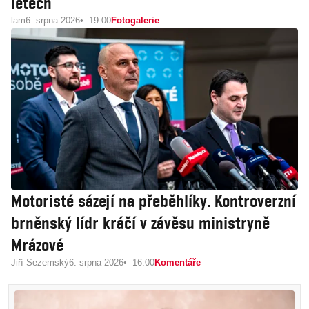
letech
lam
6. srpna 2026
19:00
Fotogalerie
Motoristé sázejí na přeběhlíky. Kontroverzní
brněnský lídr kráčí v závěsu ministryně
Mrázové
Jiří Sezemský
6. srpna 2026
16:00
Komentáře