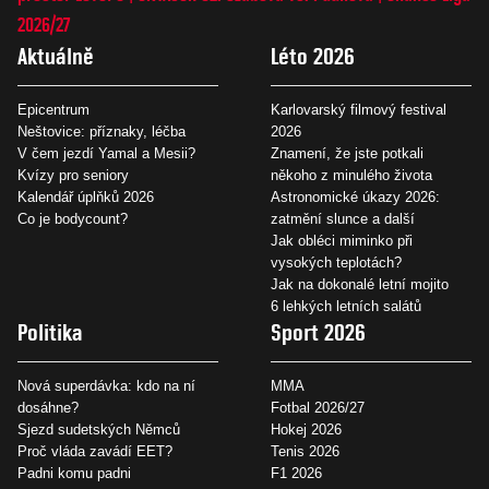
2026/27
Aktuálně
Léto 2026
Epicentrum
Karlovarský filmový festival
Neštovice: příznaky, léčba
2026
V čem jezdí Yamal a Mesii?
Znamení, že jste potkali
Kvízy pro seniory
někoho z minulého života
Kalendář úplňků 2026
Astronomické úkazy 2026:
Co je bodycount?
zatmění slunce a další
Jak obléci miminko při
vysokých teplotách?
Jak na dokonalé letní mojito
6 lehkých letních salátů
Politika
Sport 2026
Nová superdávka: kdo na ní
MMA
dosáhne?
Fotbal 2026/27
Sjezd sudetských Němců
Hokej 2026
Proč vláda zavádí EET?
Tenis 2026
Padni komu padni
F1 2026