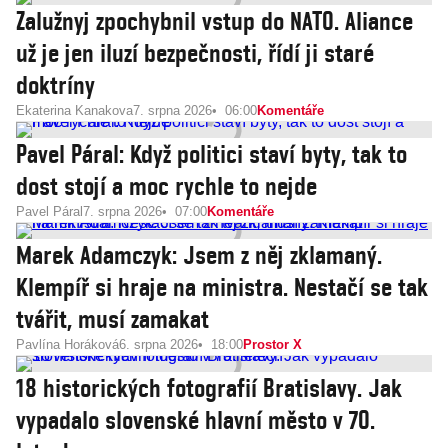
Zalužnyj zpochybnil vstup do NATO. Aliance
už je jen iluzí bezpečnosti, řídí ji staré
doktríny
Ekaterina Kanakova
7. srpna 2026
06:00
Komentáře
Pavel Páral: Když politici staví byty, tak to
dost stojí a moc rychle to nejde
Pavel Páral
7. srpna 2026
07:00
Komentáře
Marek Adamczyk: Jsem z něj zklamaný.
Klempíř si hraje na ministra. Nestačí se tak
tvářit, musí zamakat
Pavlína Horáková
6. srpna 2026
18:00
Prostor X
18 historických fotografií Bratislavy. Jak
vypadalo slovenské hlavní město v 70.