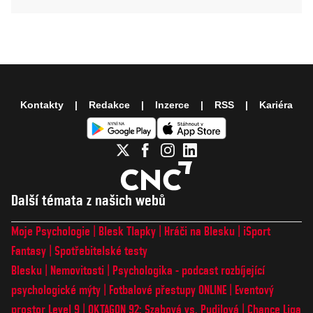
Kontakty
Redakce
Inzerce
RSS
Kariéra
Další témata z našich webů
Moje Psychologie
Blesk Tlapky
Hráči na Blesku
iSport
Fantasy
Spotřebitelské testy
Blesku
Nemovitosti
Psychologika - podcast rozbíjející
psychologické mýty
Fotbalové přestupy ONLINE
Eventový
prostor Level 9
OKTAGON 92: Szabová vs. Pudilová
Chance Liga