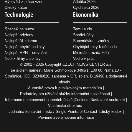
Výpověď z práce vzor
Atletika 2026
Divoký kačer
Cyklistika 2026
Technologie
Ekonomika
SpaceX na burze
Temu a clo
Nejlepší telefony
Spořicí účty
Nejlepší AI zdarma
Superdávka – změny
Nejlepší chytré hodinky
Chybějící roky k důchodu
Nejlepší VPN – srovnání
Minimální mzda 2027
Netflix filmy a seriály
Vedro v práci
© 2001 - 2026 Copyright
CZECH NEWS CENTER a.s.
se sídlem náměstí Marie Schmolkové 3493/1, 100 00 Praha 10 -
Strašnice, IČO: 02346826, zapsána v OR, sp.zn. B 19490 a dodavatelé
obsahu
Autorská práva k publikovaným materiálům
Podmínky pro užívání služby informační společnosti
Informace o zpracování osobních údajů
Cookies
Nastavení soukromí
Vlastnická struktura
Jednotná kontaktní místa / Single Points of Contact
Etický kodex
Povinně zveřejňované informace