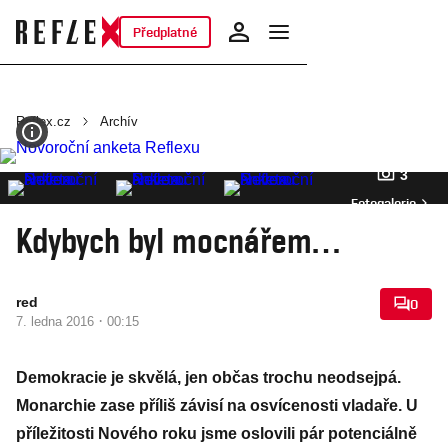
Předplatné
Reflex.cz
Archív
3
Fotogalerie
Kdybych byl mocnářem…
red
0
·
7. ledna 2016
00:15
Demokracie je skvělá, jen občas trochu neodsejpá.
Monarchie zase příliš závisí na osvícenosti vladaře. U
příležitosti Nového roku jsme oslovili pár potenciálně